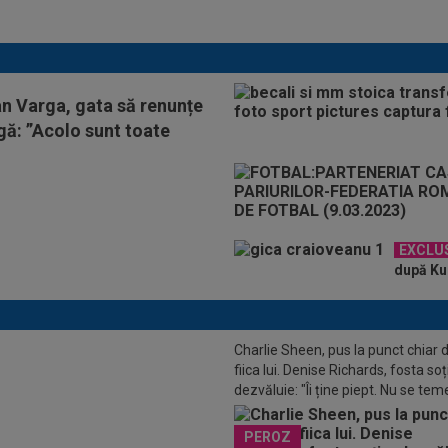
meciului
an Varga, gata să renunțe
igă: ”Acolo sunt toate
EXCLU
după KuP
Charlie Sheen, pus la punct chiar 
fiica lui. Denise Richards, fosta soț
dezvăluie: "Îi ține piept. Nu se tem
spună adevărul"
LUSIV
Mihai Pintilii s-a lovit de
PEROZ
 problemă în Grecia: ”Murim!”