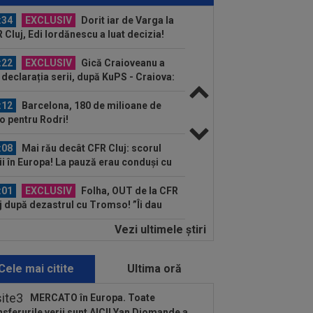
d o zic”
:34
EXCLUSIV
Dorit iar de Varga la
 Cluj, Edi Iordănescu a luat decizia!
:22
EXCLUSIV
Gică Craioveanu a
 declarația serii, după KuPS - Craiova:
ii cine mă...
:12
Barcelona, 180 de milioane de
o pentru Rodri!
:08
Mai rău decât CFR Cluj: scorul
ii în Europa! La pauză erau conduși cu
..
:01
EXCLUSIV
Folha, OUT de la CFR
j după dezastrul cu Tromso! ”Îi dau
ă pe toți!”...
Vezi ultimele ştiri
:52
EXCLUSIV
Gigi Becali: ”Am
dut un jucător pe 3.000.000 €”
Cele mai citite
Ultima oră
:44
Enervat după ce a aflat că Rodri
transferă la Barcelona, Mourinho s-a
MERCATO în Europa. Toate
 de...
nsferurile verii sunt AICI! Yan Diomande a