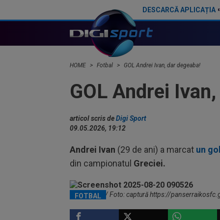
DESCARCĂ APLICAȚIA
Destinație ”exotică” pentru Astrit Selmani, la un an după ce a plecat de la Dinamo! Se va duela cu un român
HOME
Fotbal
GOL Andrei Ivan, dar degeaba!
GOL Andrei Ivan,
articol scris de
Digi Sport
09.05.2026, 19:12
Andrei Ivan
(29 de ani) a marcat
un go
din campionatul
Greciei.
Andrei Ivan / Foto: captură https://panserraikosfc.
FOTBAL