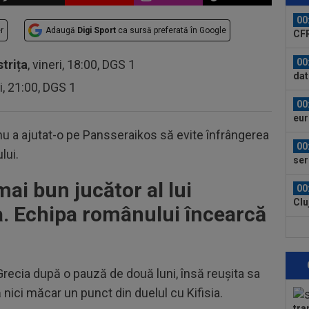
cân
00
r
Adaugă
Digi Sport
ca sursă preferată în Google
CFR
00
strița
, vineri, 18:00, DGS 1
dat
ri, 21:00, DGS 1
”Șt
00
eur
nu a ajutat-o pe Pansseraikos să evite înfrângerea
00
ului.
ser
0-2.
mai bun jucător al lui
00
Clu
a. Echipa românului încearcă
afar
23
vân
Grecia după o pauză de două luni, însă reușita sa
23
se 
 nici măcar un punct din duelul cu Kifisia.
dus
tra