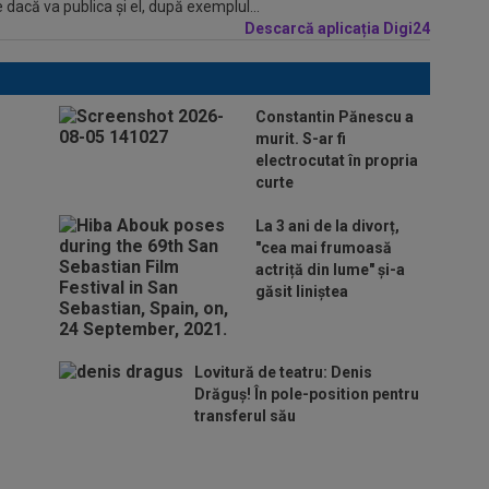
 dacă va publica şi el, după exemplul...
Descarcă aplicația Digi24
Constantin Pănescu a
murit. S-ar fi
electrocutat în propria
curte
La 3 ani de la divorț,
"cea mai frumoasă
actriță din lume" și-a
găsit liniștea
Lovitură de teatru: Denis
Drăguș! În pole-position pentru
transferul său
Micael Leandro a murit, după
ce a fost împușcat în timpul