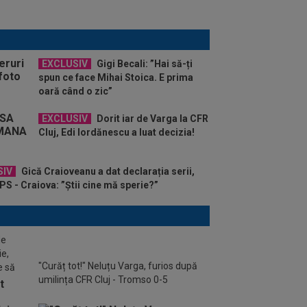
EXCLUSIV
Gigi Becali: ”Hai să-ți
spun ce face Mihai Stoica. E prima
oară când o zic”
EXCLUSIV
Dorit iar de Varga la CFR
Cluj, Edi Iordănescu a luat decizia!
SIV
Gică Craioveanu a dat declarația serii,
S - Craiova: ”Știi cine mă sperie?”
de
ie,
"Curăț tot!" Neluțu Varga, furios după
e să
umilința CFR Cluj - Tromso 0-5