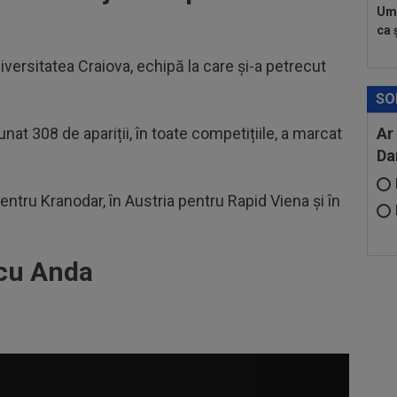
Umi
ca ș
niversitatea Craiova, echipă la care și-a petrecut
SO
nat 308 de apariții, în toate competițiile, a marcat
Ar
Da
pentru Kranodar, în Austria pentru Rapid Viena și în
 cu Anda