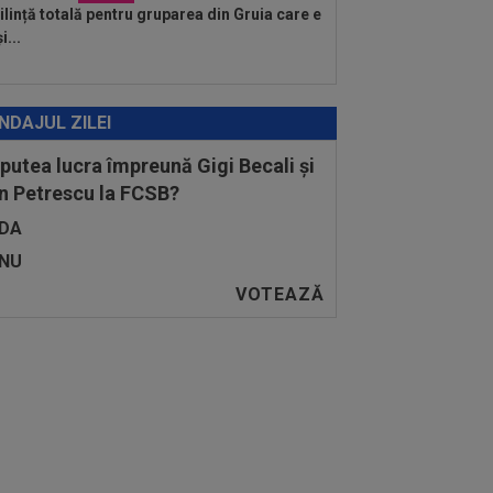
lință totală pentru gruparea din Gruia care e
i...
NDAJUL ZILEI
 putea lucra împreună Gigi Becali și
n Petrescu la FCSB?
DA
NU