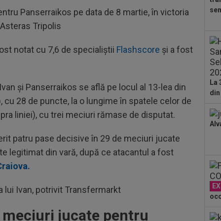
23
sem
entru Panserraikos pe data de 8 martie, în victoria
pe 
un..
 Asteras Tripolis
00
pro
ost notat cu 7,6 de specialiștii
Flashscore
și a fost
CFR
.
00
ți 
La 
cân
Ivan și Panserraikos se află pe locul al 13-lea din
din
00
), cu 28 de puncte, la o lungime în spatele celor de
CFR
ra liniei), cu trei meciuri rămase de disputat.
Alv
00
dat
ferit patru pase decisive în 29 de meciuri jucate
”Șt
e legitimat din vară, după ce atacantul a fost
00
eur
 Craiova.
EX
 lui Ivan, potrivit Transfermarkt
oco
 meciuri jucate pentru