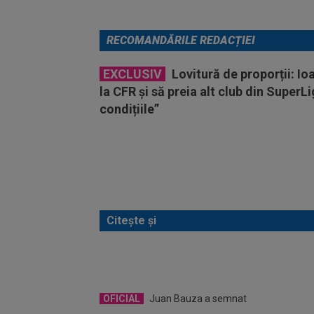
RECOMANDĂRILE REDACȚIEI
EXCLUSIV
Lovitură de proporții: Io
la CFR și să preia alt club din SuperL
condițiile”
Citește și
OFICIAL
Juan Bauza a semnat
EXC
prima