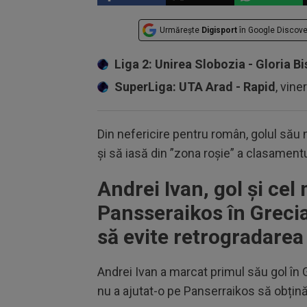
Urmărește
Digisport
în Google Discove
Liga 2: Unirea Slobozia - Gloria Bi
SuperLiga: UTA Arad - Rapid
, vine
Din nefericire pentru român, golul său 
și să iasă din ”zona roșie” a clasament
Andrei Ivan, gol și cel 
Pansseraikos în Greci
să evite retrogradarea
Andrei Ivan a marcat primul său gol în 
nu a ajutat-o pe Panserraikos să obțină