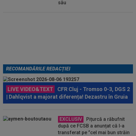
său
Micael Leandro a murit, după ce
a fost împușcat în timpul
meciului
RECOMANDĂRILE REDACȚIEI
LIVE VIDEO&TEXT
CFR Cluj - Tromso 0-3, DGS 2
| Dahlqvist a majorat diferența! Dezastru în Gruia
EXCLUSIV
Pițurcă a răbufnit
după ce FCSB a anunțat că l-a
transferat pe ”cel mai bun străin