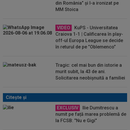
din România” și l-a ironizat pe
MM Stoica
VIDEO
KuPS - Universitatea
Craiova 1-1 | Calificarea în play-
off-ul Europa League se decide
în returul de pe ”Oblemenco”
Tragic: cel mai bun din istorie a
murit subit, la 43 de ani.
Solicitarea neobișnuită a familiei
Citeşte şi
EXCLUSIV
Ilie Dumitrescu a
numit pe față marea problemă de
la FCSB: "Nu e Gigi"