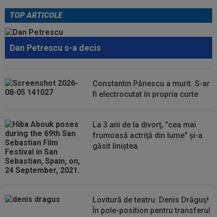
cu Florin Tănase și a făcut anunțul în...
TOP ARTICOLE
20:00
EXCLUSIV
Pițurcă a răbufnit după ce FCSB a
anunțat că l-a transferat pe ”cel mai bun...
Dan Petrescu s-a decis
19:59
LIVE VIDEO&TEXT
CFR Cluj - Tromso 0-3,
DGS 2 | Dahlqvist a majorat diferența! Dezastru în Gruia
19:55
VIDEO
Momente de panică la KuPS -
Constantin Pănescu a murit. S-ar
Univeristatea Craiova! Ambulanța a intrat pe teren...
fi electrocutat în propria curte
19:27
EXCLUSIV
Adrian Cristea a vorbit despre
problemele lui Cătălin Cîrjan: "Are de suferit"
La 3 ani de la divorț, "cea mai
frumoasă actriță din lume" și-a
19:19
Tragic: cel mai bun din istorie a murit subit, la
găsit liniștea
43 de ani. Solicitarea...
Lovitură de teatru: Denis Drăguș!
În pole-position pentru transferul