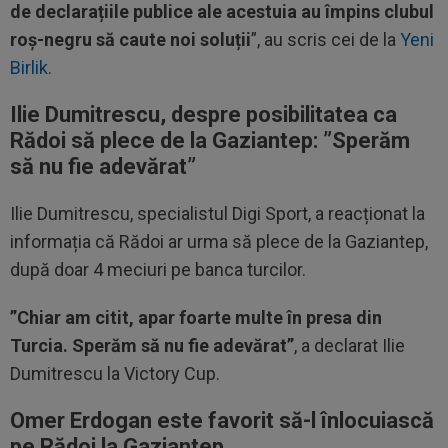
de declarațiile publice ale acestuia au împins clubul
roș-negru să caute noi soluții
”, au scris cei de la
Yeni
Birlik.
Ilie Dumitrescu, despre posibilitatea ca
Rădoi să plece de la Gaziantep: ”Sperăm
să nu fie adevărat”
Ilie Dumitrescu, specialistul Digi Sport, a reacționat la
informația că Rădoi ar urma să plece de la Gaziantep,
după doar 4 meciuri pe banca turcilor.
”Chiar am citit, apar foarte multe în presa din
Turcia. Sperăm să nu fie adevărat”
, a declarat Ilie
Dumitrescu la Victory Cup.
Omer Erdogan este favorit să-l înlocuiască
pe Rădoi la Gaziantep