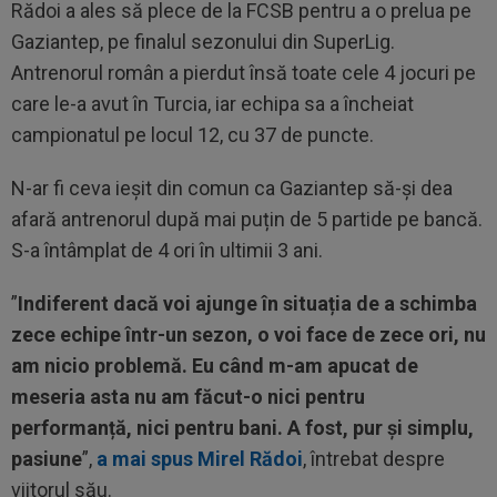
Rădoi a ales să plece de la FCSB pentru a o prelua pe
Gaziantep, pe finalul sezonului din SuperLig.
Antrenorul român a pierdut însă toate cele 4 jocuri pe
care le-a avut în Turcia, iar echipa sa a încheiat
campionatul pe locul 12, cu 37 de puncte.
N-ar fi ceva ieșit din comun ca Gaziantep să-și dea
afară antrenorul după mai puțin de 5 partide pe bancă.
S-a întâmplat de 4 ori în ultimii 3 ani.
”
Indiferent dacă voi ajunge în situația de a schimba
zece echipe într-un sezon, o voi face de zece ori, nu
am nicio problemă. Eu când m-am apucat de
meseria asta nu am făcut-o nici pentru
performanță, nici pentru bani.
A fost, pur și simplu,
pasiune
”,
a mai spus Mirel Rădoi
, întrebat despre
viitorul său.