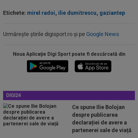
Etichete:
mirel radoi
,
ilie dumitrescu
,
gaziantep
Urmărește știrile digisport.ro și pe
Google News
19:27
EXCLUSIV
Adrian Cristea a vorbit despre
problemele lui Cătălin Cîrjan: "Are de suferit"
Noua Aplicaţie Digi Sport poate fi descărcată din
19:19
Tragic: cel mai bun din istorie a murit subit, la
43 de ani. Solicitarea...
19:12
După Salah, Trabzonspor pregătește altă
lovitură: atacantul de 85.000.000€
DIGI24
18:52
Debut la CFR Cluj chiar în meciul din
Ce spune Ilie Bolojan
Conference League cu Tromso
despre publicarea
18:50
EXCLUSIV
Gigi Becali nu mai stă la discuții
declarației de avere a
cu Florin Tănase și a făcut anunțul în...
partenerei sale de viață