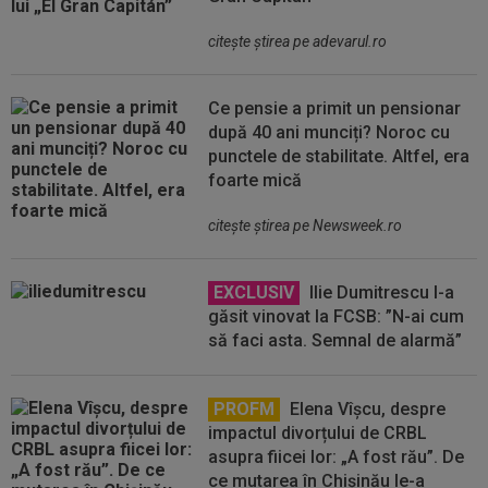
citeşte ştirea pe adevarul.ro
Ce pensie a primit un pensionar
după 40 ani munciți? Noroc cu
punctele de stabilitate. Altfel, era
foarte mică
citeşte ştirea pe Newsweek.ro
EXCLUSIV
Ilie Dumitrescu l-a
găsit vinovat la FCSB: ”N-ai cum
să faci asta. Semnal de alarmă”
PROFM
Elena Vîșcu, despre
impactul divorțului de CRBL
asupra fiicei lor: „A fost rău”. De
ce mutarea în Chișinău le-a