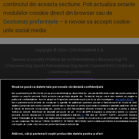
continutul din aceasta sectiune. Poti actualiza setarile
modulelor coookie direct din browser sau de
Gestionați preferințele
– e nevoie sa accepti cookie-
urile social media
Copyright © 2026 / DIGI ROMANIA S.A.
Termeni si conditii
Politica de confidentialitate
Abonare Digi TV
Frecvente Digi Sport
Retransmisie Digi Sport
Contact/Info
Codul etic
Gestionați preferințele
Versiune desktop
Nouă ne pasă ca datele tale personale să rămână confidențiale
Noi și partenerii noștri
30
stocăm și/sau accesăm informații pe dispozitivul dvs., precum identificatorii cookie unici pentru prelucrarea
datelor cu caracter personal. Puteți accepta sau gestiona alegerile dvs. făcând clic mai jos sau în orice moment, pe pagina cu
politica de confidențialitate. Aceste alegeri vor fi raportate partenerilor noștri și nu vă vor afecta navigarea.
Mai multe detalii
Noi si partenerii nostri (retelele de socializare si agentiile de publicitate partenere, precum si furnizorii nostri de servicii de date
analitice) prelucram date pentru a permite website-ului sa functioneze, pentru a personaliza continutul si anunturile publicitare afisate
in functie de interesele si/sau profilul dvs., pentru a va oferi functionalitati aferente retelelor de socializare si pentru a analiza
traficul pe website. Beneficiati de drepturile prevazute de art. 15-22 din GDPR in legatura cu prelucrarea datelor cu caracter
personal. Aceste drepturi pot fi exercitate prin modalitatea indicata
aici
. Prin click pe “ACCEPT TOATE”, acceptati folosirea
tuturor Tehnologiilor de tip Cookie, care implica inclusiv acceptul dvs. cu privire la stocarea/accesarea informatiilor de catre Vendor-ii
cu care colaboram. Prin click pe “VREAU SA MODIFIC SETARILE INDIVIDUAL” puteti schimba preferintele in mod individual, mai putin
cele legate de cookie strict necesare pentru functionarea website-ului.
Atât noi, cât și partenerii noștri prelucrăm datele pentru a oferi: