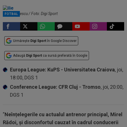
Ilie Dumitrescu / Foto: Digi Sport
FOTBAL
Urmărește
Digi Sport
în Google Discover
Adaugă
Digi Sport
ca sursă preferată în Google
Europa League: KuPS - Universitatea Craiova
, joi,
18:00, DGS 1
Conference League: CFR Cluj - Tromso
, joi, 20:00,
DGS 1
”
Neînțelegerile cu actualul antrenor principal, Mirel
Rădoi, și disconfortul cauzat în cadrul conducerii