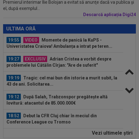
Premierul interimar Ilie Bolojan a evitat să anunţe dacă va publica şi
20:00
EXCLUSIV
Pițurcă a răbufnit după ce FCSB a
el, după exemplul...
anunțat că l-a transferat pe ”cel mai bun...
Descarcă aplicația Digi24
19:59
LIVE VIDEO&TEXT
CFR Cluj - Tromso 0-3,
DGS 2 | Dahlqvist a majorat diferența! Dezastru în Gruia
ULTIMA ORĂ
19:55
VIDEO
Momente de panică la KuPS -
Univeristatea Craiova! Ambulanța a intrat pe teren...
19:27
EXCLUSIV
Adrian Cristea a vorbit despre
problemele lui Cătălin Cîrjan: "Are de suferit"
19:19
Tragic: cel mai bun din istorie a murit subit, la
43 de ani. Solicitarea...
19:12
După Salah, Trabzonspor pregătește altă
lovitură: atacantul de 85.000.000€
18:52
Debut la CFR Cluj chiar în meciul din
Conference League cu Tromso
Vezi ultimele ştiri
18:50
EXCLUSIV
Gigi Becali nu mai stă la discuții