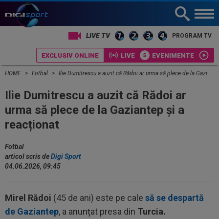
LIVE TV
PROGRAM TV
EXCLUSIV ONLINE
LIVE
EVENIMENTE
HOME
Fotbal
Ilie Dumitrescu a auzit că Rădoi ar urma să plece de la Gaziantep și a reacționat
Ilie Dumitrescu a auzit că Rădoi ar
urma să plece de la Gaziantep și a
reacționat
Fotbal
articol scris de
Digi Sport
04.06.2026, 09:45
Mirel Rădoi
(45 de ani) este pe cale
să se despartă
de Gaziantep
, a anunțat presa din
Turcia.