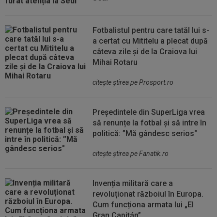
Fotbalistul pentru care tatăl lui s-
a certat cu Mititelu a plecat după
câteva zile și de la Craiova lui
Mihai Rotaru
citeşte ştirea pe Prosport.ro
Președintele din SuperLiga vrea
să renunțe la fotbal și să intre în
politică: ”Mă gândesc serios"
citeşte ştirea pe Fanatik.ro
Invenția militară care a
revoluționat războiul în Europa.
Cum funcționa armata lui „El
Gran Capitán”