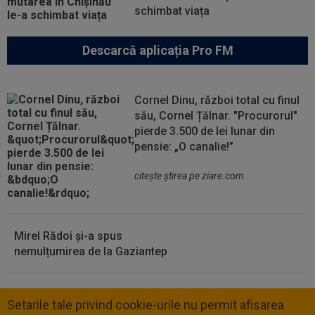
schimbat viața
Descarcă aplicația Pro FM
Cornel Dinu, război total cu finul
său, Cornel Țălnar. "Procurorul"
pierde 3.500 de lei lunar din
pensie: „O canalie!”
citeşte ştirea pe ziare.com
Mirel Rădoi și-a spus
nemulțumirea de la Gaziantep
Setarile tale privind cookie-urile nu permit afisarea