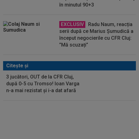
în minutul 90+3
EXCLUSIV
Radu Naum, reacția
serii după ce Marius Șumudică a
început negocierile cu CFR Cluj:
”Mă scuzați”
Citeşte şi
3 jucători, OUT de la CFR Cluj,
după 0-5 cu Tromso! Ioan Varga
n-a mai rezistat și i-a dat afară
EXCLUSIV
Ilie Dumitrescu a
văzut ce face Ioan Varga la CFR
Cluj și n-a mai rezistat