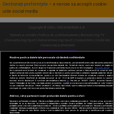
Gestionați preferințele
– e nevoie sa accepti cookie-
urile social media
Copyright © 2026 / DIGI ROMANIA S.A.
Termeni si conditii
Politica de confidentialitate
Abonare Digi TV
Frecvente Digi Sport
Retransmisie Digi Sport
Contact/Info
Codul etic
Gestionați preferințele
Versiune desktop
Nouă ne pasă ca datele tale personale să rămână confidențiale
Noi și partenerii noștri
30
stocăm și/sau accesăm informații pe dispozitivul dvs., precum identificatorii cookie unici pentru prelucrarea
datelor cu caracter personal. Puteți accepta sau gestiona alegerile dvs. făcând clic mai jos sau în orice moment, pe pagina cu
politica de confidențialitate. Aceste alegeri vor fi raportate partenerilor noștri și nu vă vor afecta navigarea.
Mai multe detalii
Noi si partenerii nostri (retelele de socializare si agentiile de publicitate partenere, precum si furnizorii nostri de servicii de date
analitice) prelucram date pentru a permite website-ului sa functioneze, pentru a personaliza continutul si anunturile publicitare afisate
in functie de interesele si/sau profilul dvs., pentru a va oferi functionalitati aferente retelelor de socializare si pentru a analiza
traficul pe website. Beneficiati de drepturile prevazute de art. 15-22 din GDPR in legatura cu prelucrarea datelor cu caracter
personal. Aceste drepturi pot fi exercitate prin modalitatea indicata
aici
. Prin click pe “ACCEPT TOATE”, acceptati folosirea
tuturor Tehnologiilor de tip Cookie, care implica inclusiv acceptul dvs. cu privire la stocarea/accesarea informatiilor de catre Vendor-ii
cu care colaboram. Prin click pe “VREAU SA MODIFIC SETARILE INDIVIDUAL” puteti schimba preferintele in mod individual, mai putin
cele legate de cookie strict necesare pentru functionarea website-ului.
Atât noi, cât și partenerii noștri prelucrăm datele pentru a oferi:
Măsurarea performanței reclamelor. Utilizarea profilurilor pentru selectarea conținutului personalizat. Stocarea și/sau accesarea
informațiilor de pe un dispozitiv. Dezvoltarea și îmbunătățirea serviciilor. Crearea profilurilor de conținut personalizat. Utilizarea
profilurilor pentru selectarea publicității personalizate. Crearea profilurilor pentru publicitate personalizată. Măsurarea performanței
conținutului. Înțelegerea publicului prin statistici sau combinații de date din surse diferite. Utilizarea datelor limitate pentru a selecta
conținutul. Utilizarea de date limitate pentru a selecta publicitatea. Date precise de geolocație și identificarea prin scanarea
dispozitivului.