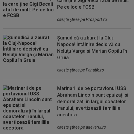
care ține Gigi Becali atât de mult.
Pe ce loc e FCSB
citeşte ştirea pe Prosport.ro
Șumudică a zburat la Cluj-
Napoca! Întâlnire decisivă cu
Neluţu Varga şi Marian Copilu în
Gruia
citeşte ştirea pe Fanatik.ro
Marinarii de pe portavionul USS
Abraham Lincoln sunt epuizați și
demoralizați în largul coastelor
Iranului, avertizează familiile
acestora
citeşte ştirea pe adevarul.ro