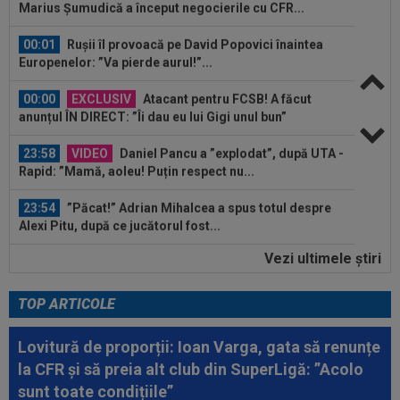
Europenelor: ”Va pierde aurul!”...
00:00
EXCLUSIV
Atacant pentru FCSB! A făcut
anunțul ÎN DIRECT: ”Îi dau eu lui Gigi unul bun”
23:58
VIDEO
Daniel Pancu a ”explodat”, după UTA -
Rapid: ”Mamă, aoleu! Puțin respect nu...
23:54
”Păcat!” Adrian Mihalcea a spus totul despre
Alexi Pitu, după ce jucătorul fost...
23:42
EXCLUSIV
2 la 1: au dat verdictul la cea mai
controversată fază din UTA - Rapid...
Vezi ultimele ştiri
00:02
EXCLUSIV
Rapid a dat lovitura! Victor
Angelescu a anunțat transferul: "Foarte bun"
TOP ARTICOLE
00:02
OFICIAL
Dezastru: după Barcelona, a ratat
transferul la încă o echipă de UCL! Picat la...
Lovitură de proporții: Ioan Varga, gata să renunțe
la CFR și să preia alt club din SuperLigă: ”Acolo
00:01
EXCLUSIV
Radu Naum, reacția serii după ce
sunt toate condițiile”
Marius Șumudică a început negocierile cu CFR...