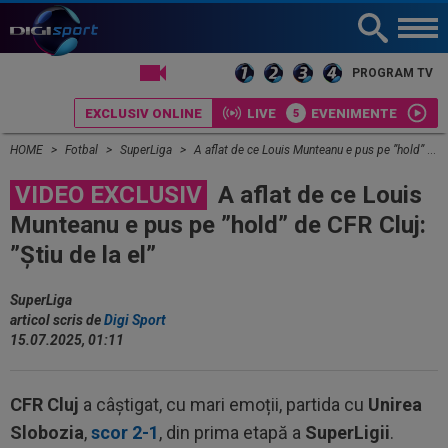
LIVE TV
PROGRAM TV
EXCLUSIV ONLINE
LIVE
EVENIMENTE
HOME
Fotbal
SuperLiga
A aflat de ce Louis Munteanu e pus pe ”hold” de CFR Cluj: ”Știu de la el”
VIDEO EXCLUSIV
A aflat de ce Louis
Munteanu e pus pe ”hold” de CFR Cluj:
”Știu de la el”
SuperLiga
articol scris de
Digi Sport
15.07.2025, 01:11
CFR Cluj
a câștigat, cu mari emoții, partida cu
Unirea
Slobozia
,
scor 2-1
, din prima etapă a
SuperLigii
.