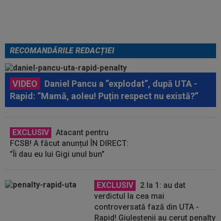
RECOMANDĂRILE REDACȚIEI
VIDEO
Daniel Pancu a ”explodat”, după UTA -
Rapid: ”Mamă, aoleu! Puțin respect nu există?”
EXCLUSIV
Atacant pentru
FCSB! A făcut anunțul ÎN DIRECT:
”Îi dau eu lui Gigi unul bun”
EXCLUSIV
2 la 1: au dat
verdictul la cea mai
controversată fază din UTA -
Rapid! Giuleștenii au cerut penalty