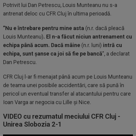
Potrivit lui Dan Petrescu, Louis Munteanu nu s-a
antrenat deloc cu CFR Cluj în ultima perioadă.
”Nu e întrebare pentru mine asta
(n.r. dacă pleacă
Louis Munteanu)
. El n-a făcut niciun antrenament cu
echipa până acum. Dacă mâine
(n.r. luni)
intră cu
echipa, sunt șanse ca joi să fie pe bancă
”, a declarat
Dan Petrescu.
CFR Cluj l-ar fi menajat până acum pe Louis Munteanu
de teama unei posibile accidentări, care să pună în
pericol un eventual transfer al atacantului pentru care
Ioan Varga ar negocia cu Lille și Nice.
VIDEO cu rezumatul meciului CFR Cluj -
Unirea Slobozia 2-1