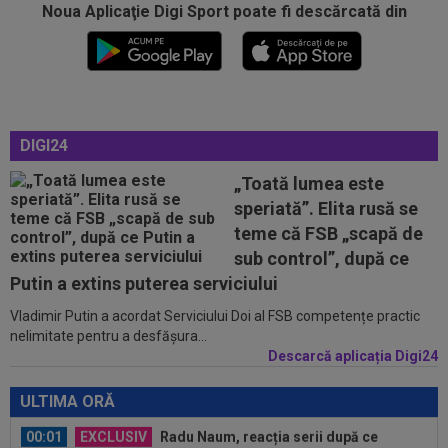
Noua Aplicaţie Digi Sport poate fi descărcată din
00:00
EXCLUSIV
Atacant pentru FCSB! A făcut
anunțul ÎN DIRECT: ”Îi dau eu lui Gigi unul bun”
23:58
VIDEO
Daniel Pancu a ”explodat”, după UTA -
Rapid: ”Mamă, aoleu! Puțin respect nu...
23:54
”Păcat!” Adrian Mihalcea a spus totul despre
DIGI24
Alexi Pitu, după ce jucătorul fost...
„Toată lumea este
23:42
EXCLUSIV
2 la 1: au dat verdictul la cea mai
speriată”. Elita rusă se
controversată fază din UTA - Rapid...
teme că FSB „scapă de
00:02
EXCLUSIV
Rapid a dat lovitura! Victor
sub control”, după ce
Angelescu a anunțat transferul: "Foarte bun"
Putin a extins puterea serviciului
Vladimir Putin a acordat Serviciului Doi al FSB competențe practic
00:02
OFICIAL
Dezastru: după Barcelona, a ratat
nelimitate pentru a desfășura...
transferul la încă o echipă de UCL! Picat la...
Descarcă aplicația Digi24
00:01
EXCLUSIV
Radu Naum, reacția serii după ce
Marius Șumudică a început negocierile cu CFR...
ULTIMA ORĂ
00:01
Rușii îl provoacă pe David Popovici înaintea