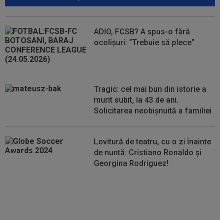
00:01
Rușii îl provoacă pe David Popovici înaintea
Europenelor: ”Va pierde aurul!”...
ADIO, FCSB? A spus-o fără
ocolișuri: ”Trebuie să plece”
00:00
EXCLUSIV
Atacant pentru FCSB! A făcut
anunțul ÎN DIRECT: ”Îi dau eu lui Gigi unul bun”
Tragic: cel mai bun din istorie a
murit subit, la 43 de ani.
Solicitarea neobișnuită a familiei
Lovitură de teatru, cu o zi înainte
de nuntă: Cristiano Ronaldo și
Georgina Rodriguez!
Au plusat! Între Real Madrid și
Arsenal, Vinicius Junior a ales și
semnează contractul carierei