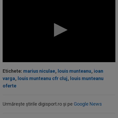
Etichete:
marius niculae
,
louis munteanu
,
ioan
varga
,
louis munteanu cfr cluj
,
louis munteanu
oferte
Urmărește știrile digisport.ro și pe
Google News
00:01
Rușii îl provoacă pe David Popovici înaintea
Europenelor: ”Va pierde aurul!”...