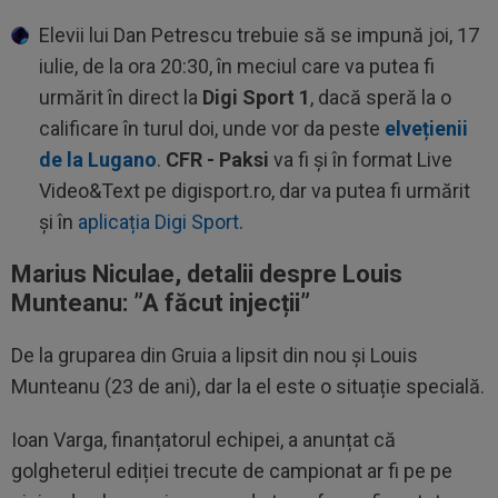
Elevii lui Dan Petrescu trebuie să se impună joi, 17
iulie, de la ora 20:30, în meciul care va putea fi
urmărit în direct la
Digi Sport 1
, dacă speră la o
calificare în turul doi, unde vor da peste
elvețienii
de la Lugano
.
CFR - Paksi
va fi și în format Live
Video&Text pe digisport.ro, dar va putea fi urmărit
și în
aplicația Digi Sport
.
Marius Niculae, detalii despre Louis
Munteanu: ”A făcut injecții”
De la gruparea din Gruia a lipsit din nou și Louis
Munteanu (23 de ani), dar la el este o situație specială.
Ioan Varga, finanțatorul echipei, a anunțat că
golgheterul ediției trecute de campionat ar fi pe pe