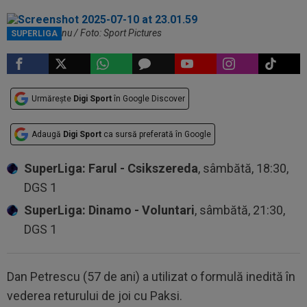
Louis Munteanu / Foto: Sport Pictures
SUPERLIGA
Urmărește
Digi Sport
în Google Discover
Adaugă
Digi Sport
ca sursă preferată în Google
SuperLiga: Farul - Csikszereda
, sâmbătă, 18:30,
DGS 1
SuperLiga: Dinamo - Voluntari
, sâmbătă, 21:30,
DGS 1
Dan Petrescu (57 de ani) a utilizat o formulă inedită în
vederea returului de joi cu Paksi.