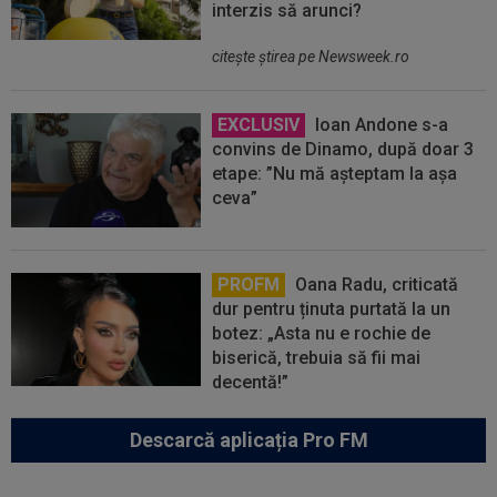
interzis să arunci?
citeşte ştirea pe Newsweek.ro
EXCLUSIV
Ioan Andone s-a
convins de Dinamo, după doar 3
etape: ”Nu mă așteptam la așa
ceva”
PROFM
Oana Radu, criticată
dur pentru ținuta purtată la un
botez: „Asta nu e rochie de
biserică, trebuia să fii mai
decentă!”
Descarcă aplicația Pro FM