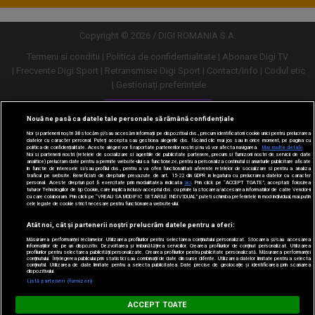
Copyright © 2026 / DIGI ROMANIA S.A.
Termeni si conditii
Politica de confidentialitate
Abonare Digi TV
Frecvente Digi Sport
Retransmisie Digi Sport
Contact/Info
Codul etic
Gestionați preferințele
Versiune desktop
Nouă ne pasă ca datele tale personale să rămână confidențiale
Noi și partenerii noștri
30
stocăm și/sau accesăm informații pe dispozitivul dvs., precum identificatorii cookie unici pentru prelucrarea
datelor cu caracter personal. Puteți accepta sau gestiona alegerile dvs. făcând clic mai jos sau în orice moment, pe pagina cu
politica de confidențialitate. Aceste alegeri vor fi raportate partenerilor noștri și nu vă vor afecta navigarea.
Mai multe detalii
Noi si partenerii nostri (retelele de socializare si agentiile de publicitate partenere, precum si furnizorii nostri de servicii de date
analitice) prelucram date pentru a permite website-ului sa functioneze, pentru a personaliza continutul si anunturile publicitare afisate
in functie de interesele si/sau profilul dvs., pentru a va oferi functionalitati aferente retelelor de socializare si pentru a analiza
traficul pe website. Beneficiati de drepturile prevazute de art. 15-22 din GDPR in legatura cu prelucrarea datelor cu caracter
personal. Aceste drepturi pot fi exercitate prin modalitatea indicata
aici
. Prin click pe “ACCEPT TOATE”, acceptati folosirea
tuturor Tehnologiilor de tip Cookie, care implica inclusiv acceptul dvs. cu privire la stocarea/accesarea informatiilor de catre Vendor-ii
cu care colaboram. Prin click pe “VREAU SA MODIFIC SETARILE INDIVIDUAL” puteti schimba preferintele in mod individual, mai putin
cele legate de cookie strict necesare pentru functionarea website-ului.
Atât noi, cât și partenerii noștri prelucrăm datele pentru a oferi:
Măsurarea performanței reclamelor. Utilizarea profilurilor pentru selectarea conținutului personalizat. Stocarea și/sau accesarea
informațiilor de pe un dispozitiv. Dezvoltarea și îmbunătățirea serviciilor. Crearea profilurilor de conținut personalizat. Utilizarea
profilurilor pentru selectarea publicității personalizate. Crearea profilurilor pentru publicitate personalizată. Măsurarea performanței
conținutului. Înțelegerea publicului prin statistici sau combinații de date din surse diferite. Utilizarea datelor limitate pentru a selecta
conținutul. Utilizarea de date limitate pentru a selecta publicitatea. Date precise de geolocație și identificarea prin scanarea
dispozitivului.
URMĂREȘTE-NE ȘI PE:
Listă parteneri (furnizori)
Digi Sport
ACCEPT TOATE
DESCARCĂ
m.digisport.ro