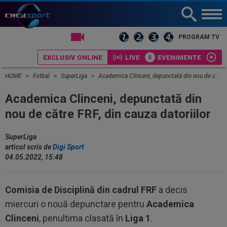
LIVE TV
PROGRAM TV
EXCLUSIV ONLINE
LIVE
EVENIMENTE
HOME
Fotbal
SuperLiga
Academica Clinceni, depunctată din nou de către FRF, din cauza datoriilor
Academica Clinceni, depunctată din
nou de către FRF, din cauza datoriilor
SuperLiga
articol scris de
Digi Sport
04.05.2022, 15:48
Comisia de Disciplină din cadrul FRF
a decis
miercuri o nouă depunctare pentru
Academica
Clinceni
, penultima clasată în
Liga 1
.