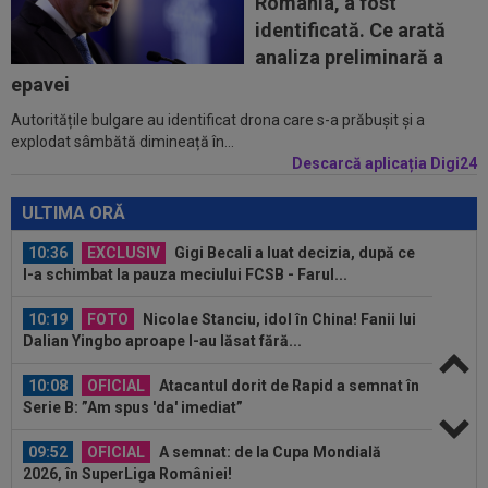
România, a fost
Serie A
identificată. Ce arată
09:47
EXCLUSIV
Florin Prunea a dezvăluit cum l-a
analiza preliminară a
convins Ioan Varga pe Marius Șumudică să o...
epavei
Autoritățile bulgare au identificat drona care s-a prăbușit și a
09:47
A anunțat că prietena lui a murit, dar aceasta
explodat sâmbătă dimineață în...
nici nu exista. Toată țara a râs...
Descarcă aplicația Digi24
10:36
Pe loc! Jose Mourinho a dat verdictul, după ce
Vinicius Junior a ales să semneze
ULTIMA ORĂ
10:36
EXCLUSIV
Gigi Becali a luat decizia, după ce
l-a schimbat la pauza meciului FCSB - Farul...
10:19
FOTO
Nicolae Stanciu, idol în China! Fanii lui
Dalian Yingbo aproape l-au lăsat fără...
10:08
OFICIAL
Atacantul dorit de Rapid a semnat în
Serie B: ”Am spus 'da' imediat”
09:52
OFICIAL
A semnat: de la Cupa Mondială
2026, în SuperLiga României!