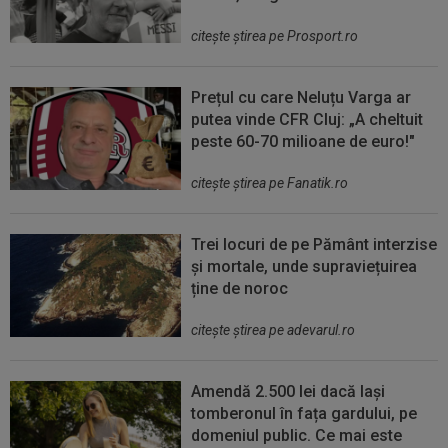
citeşte ştirea pe Prosport.ro
Prețul cu care Neluțu Varga ar
putea vinde CFR Cluj: „A cheltuit
peste 60-70 milioane de euro!"
citeşte ştirea pe Fanatik.ro
Trei locuri de pe Pământ interzise
și mortale, unde supraviețuirea
ține de noroc
citeşte ştirea pe adevarul.ro
Amendă 2.500 lei dacă lași
tomberonul în fața gardului, pe
domeniul public. Ce mai este