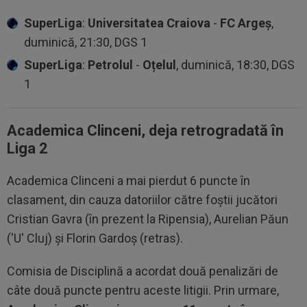
SuperLiga
:
Universitatea Craiova
-
FC Argeș
,
duminică, 21:30, DGS 1
SuperLiga
:
Petrolul
-
Oțelul
, duminică, 18:30, DGS
1
Academica Clinceni, deja retrogradată în
Liga 2
Academica Clinceni a mai pierdut 6 puncte în
clasament, din cauza datoriilor către foștii jucători
Cristian Gavra (în prezent la Ripensia), Aurelian Păun
('U' Cluj) și Florin Gardoș (retras).
Comisia de Disciplină a acordat două penalizări de
câte două puncte pentru aceste litigii. Prin urmare,