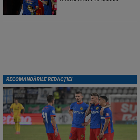
Cel mai bine plătit jucător din
SuperLigă a devenit liber! Gigi
Becali spunea: ”Pregătesc o
bombă! Bani mulți”
RECOMANDĂRILE REDACȚIEI