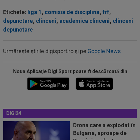
Etichete:
liga 1
,
comisia de disciplina
,
frf
,
depunctare
,
clinceni
,
academica clinceni
,
clinceni
depunctare
Urmărește știrile digisport.ro și pe
Google News
Noua Aplicaţie Digi Sport poate fi descărcată din
10:08
OFICIAL
Atacantul dorit de Rapid a semnat în
Serie B: ”Am spus 'da' imediat”
DIGI24
09:52
OFICIAL
A semnat: de la Cupa Mondială
2026, în SuperLiga României!
Drona care a explodat în
Bulgaria, aproape de
09:48
Giovanni Becali l-a propus pe Ștefan Baiaram în