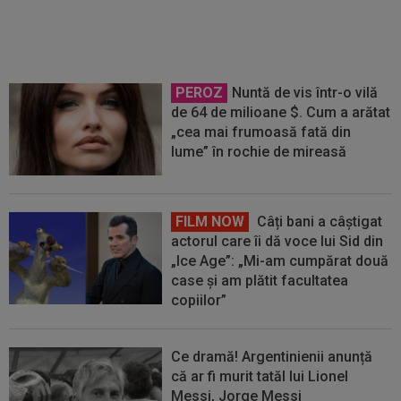
întâmplat”
PEROZ
Nuntă de vis într-o vilă
de 64 de milioane $. Cum a arătat
„cea mai frumoasă fată din
lume” în rochie de mireasă
FILM NOW
Câți bani a câștigat
actorul care îi dă voce lui Sid din
„Ice Age”: „Mi-am cumpărat două
case și am plătit facultatea
copiilor”
Ce dramă! Argentinienii anunță
că ar fi murit tatăl lui Lionel
Messi, Jorge Messi