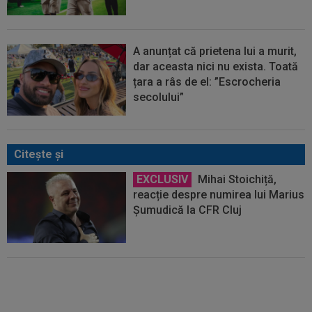
A anunțat că prietena lui a murit,
dar aceasta nici nu exista. Toată
țara a râs de el: ”Escrocheria
secolului”
Citeşte şi
EXCLUSIV
Mihai Stoichiță,
reacție despre numirea lui Marius
Șumudică la CFR Cluj
EXCLUSIV
Fotbalistul de
5.000.000€ care l-a dezamăgit pe
Victor Pițurcă: ”Nu știu ce s-a