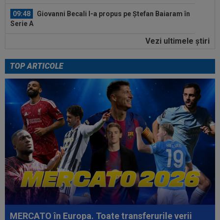
09:48
Giovanni Becali l-a propus pe Ștefan Baiaram în
Serie A
Vezi ultimele ştiri
09:47
EXCLUSIV
Florin Prunea a dezvăluit cum l-a
convins Ioan Varga pe Marius Șumudică să o...
TOP ARTICOLE
09:47
A anunțat că prietena lui a murit, dar aceasta
nici nu exista. Toată țara a râs...
10:36
Pe loc! Jose Mourinho a dat verdictul, după ce
Vinicius Junior a ales să semneze
10:36
EXCLUSIV
Gigi Becali a luat decizia, după ce
l-a schimbat la pauza meciului FCSB - Farul...
10:19
FOTO
Nicolae Stanciu, idol în China! Fanii lui
Dalian Yingbo aproape l-au lăsat fără...
10:08
OFICIAL
Atacantul dorit de Rapid a semnat în
Serie B: ”Am spus 'da' imediat”
MERCATO în Europa. Toate transferurile verii