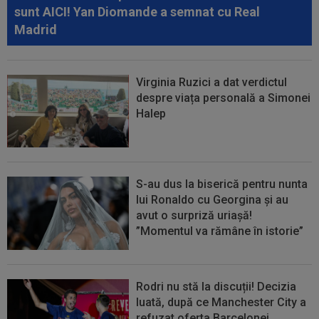
09:52
OFICIAL
A semnat: de la Cupa Mondială
sunt AICI! Yan Diomande a semnat cu Real
2026, în SuperLiga României!
Madrid
Virginia Ruzici a dat verdictul
despre viața personală a Simonei
Halep
S-au dus la biserică pentru nunta
lui Ronaldo cu Georgina și au
avut o surpriză uriașă!
”Momentul va rămâne în istorie”
Rodri nu stă la discuții! Decizia
luată, după ce Manchester City a
refuzat oferta Barcelonei