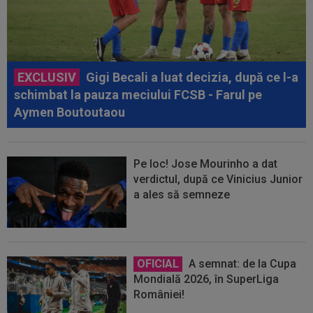
EXCLUSIV
Gigi Becali a luat decizia, după ce l-a
schimbat la pauza meciului FCSB - Farul pe
Aymen Boutoutaou
Pe loc! Jose Mourinho a dat
verdictul, după ce Vinicius Junior
a ales să semneze
OFICIAL
A semnat: de la Cupa
Mondială 2026, în SuperLiga
României!