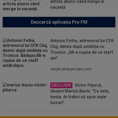
artista atunci când merge în
vacanță
Descarcă aplicația Pro FM
Antonio Folha, antrenorul lui CFR
Cluj, demis după umilința cu
Tromso: „Mi-e rușine de ce staff
am”
citeşte ştirea pe ziare.com
EXCLUSIV
Victor Pițurcă,
despre Marius Baciu: ”Cu asta,
basta. Ar trebui să spun niște
lucruri”