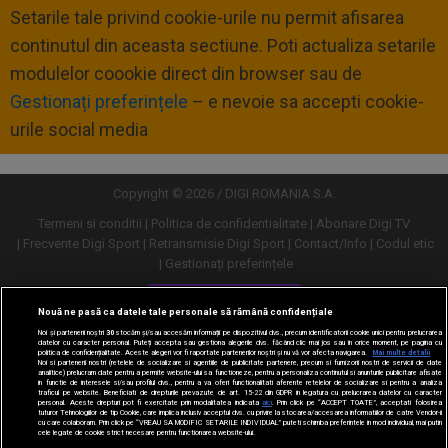
Setarile tale privind cookie-urile nu permit afisarea
continutul din aceasta sectiune. Poti actualiza setarile
modulelor coookie direct din browser sau de
Gestionați preferințele
– e nevoie sa accepti cookie-
urile social media
Copyright © 2026 / DIGI ROMANIA S.A.
Termeni si conditii
Politica de confidentialitate
Abonare Digi TV
Frecvente Digi Sport
Retransmisie Digi Sport
Contact/Info
Codul etic
Gestionați preferințele
Versiune desktop
Nouă ne pasă ca datele tale personale să rămână confidențiale
Noi și partenerii noștri
30
stocăm și/sau accesăm informații pe dispozitivul dvs., precum identificatorii cookie unici pentru prelucrarea
datelor cu caracter personal. Puteți accepta sau gestiona alegerile dvs. făcând clic mai jos sau în orice moment, pe pagina cu
politica de confidențialitate. Aceste alegeri vor fi raportate partenerilor noștri și nu vă vor afecta navigarea.
Mai multe detalii
Noi si partenerii nostri (retelele de socializare si agentiile de publicitate partenere, precum si furnizorii nostri de servicii de date
analitice) prelucram date pentru a permite website-ului sa functioneze, pentru a personaliza continutul si anunturile publicitare afisate
in functie de interesele si/sau profilul dvs., pentru a va oferi functionalitati aferente retelelor de socializare si pentru a analiza
traficul pe website. Beneficiati de drepturile prevazute de art. 15-22 din GDPR in legatura cu prelucrarea datelor cu caracter
personal. Aceste drepturi pot fi exercitate prin modalitatea indicata
aici
. Prin click pe “ACCEPT TOATE”, acceptati folosirea
tuturor Tehnologiilor de tip Cookie, care implica inclusiv acceptul dvs. cu privire la stocarea/accesarea informatiilor de catre Vendor-ii
cu care colaboram. Prin click pe “VREAU SA MODIFIC SETARILE INDIVIDUAL” puteti schimba preferintele in mod individual, mai putin
cele legate de cookie strict necesare pentru functionarea website-ului.