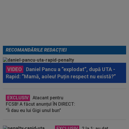
EXCLUSIV
”Mi-a zis MM: `Bă,
Gigi, nu ai văzut așa ceva!”.
Becali s-a convins după 29 de
minute și a luat decizia: OUT
RECOMANDĂRILE REDACȚIEI
VIDEO
Daniel Pancu a ”explodat”, după UTA -
Rapid: ”Mamă, aoleu! Puțin respect nu există?”
EXCLUSIV
Atacant pentru
FCSB! A făcut anunțul ÎN DIRECT:
”Îi dau eu lui Gigi unul bun”
EXCLUSIV
2 la 1: au dat