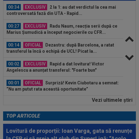
controversată fază din UTA - Rapid...
00:27
EXCLUSIV
Radu Naum, reacția serii după ce
Marius Șumudică a început negocierile cu CFR...
00:14
OFICIAL
Dezastru: după Barcelona, a ratat
transferul la încă o echipă de UCL! Picat la...
00:02
EXCLUSIV
Rapid a dat lovitura! Victor
Angelescu a anunțat transferul: "Foarte bun"
00:01
OFICIAL
Surpriză! Kevin Ciubotaru a semnat:
”Nu am putut rata această oportunitate”
00:00
Rușii îl provoacă pe David Popovici înaintea
Europenelor: ”Va pierde aurul!”...
Vezi ultimele ştiri
00:46
VIDEO
Daniel Pancu a ”explodat”, după UTA -
TOP ARTICOLE
Rapid: ”Mamă, aoleu! Puțin respect nu...
Lovitură de proporții: Ioan Varga, gata să renunțe
00:41
EXCLUSIV
Atacant pentru FCSB! A făcut
anunțul ÎN DIRECT: ”Îi dau eu lui Gigi unul bun”
la CFR și să preia alt club din SuperLigă: ”Acolo