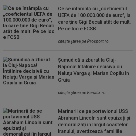
Ce se întâmplă cu „coeficientul
UEFA de 100.000.000 de euro”, la
care ține Gigi Becali atât de mult.
Pe ce loc e FCSB
citeşte ştirea pe Prosport.ro
Șumudică a zburat la Cluj-
Napoca! Întâlnire decisivă cu
Neluţu Varga şi Marian Copilu în
Gruia
citeşte ştirea pe Fanatik.ro
Marinarii de pe portavionul USS
Abraham Lincoln sunt epuizați și
demoralizați în largul coastelor
Iranului, avertizează familiile