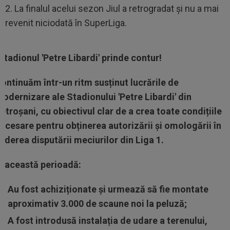
2. La finalul acelui sezon Jiul a retrogradat și nu a mai
revenit niciodată în SuperLiga.
Stadionul 'Petre Libardi' prinde contur!
ontinuăm într-un ritm susținut lucrările de
odernizare ale Stadionului 'Petre Libardi' din
etroșani, cu obiectivul clar de a crea toate condițiile
ecesare pentru obținerea autorizării și omologării în
ederea disputării meciurilor din Liga 1.
n această perioadă:
Au fost achiziționate și urmează să fie montate
aproximativ 3.000 de scaune noi la peluză;
A fost introdusă instalația de udare a terenului,