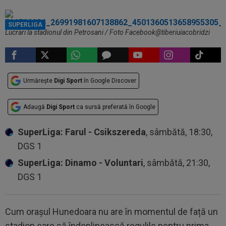
SUPERLIGA
Lucrari la stadionul din Petrosani / Foto Facebook@tiberiuiacobridzi
Urmărește
Digi Sport
în Google Discover
Adaugă
Digi Sport
ca sursă preferată în Google
SuperLiga: Farul - Csikszereda
, sâmbătă, 18:30,
DGS 1
SuperLiga: Dinamo - Voluntari
, sâmbătă, 21:30,
DGS 1
Cum orașul Hunedoara nu are în momentul de față un
stadion care să îndeplinească regulile pentru prima