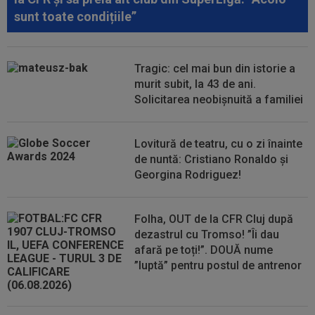
sunt toate condițiile”
00:34
EXCLUSIV
2 la 1: au dat verdictul la cea mai
controversată fază din UTA - Rapid...
Tragic: cel mai bun din istorie a
00:27
EXCLUSIV
Radu Naum, reacția serii după ce
Marius Șumudică a început negocierile cu CFR...
murit subit, la 43 de ani.
Solicitarea neobișnuită a familiei
00:14
OFICIAL
Dezastru: după Barcelona, a ratat
transferul la încă o echipă de UCL! Picat la...
Lovitură de teatru, cu o zi înainte
de nuntă: Cristiano Ronaldo și
Georgina Rodriguez!
Folha, OUT de la CFR Cluj după
dezastrul cu Tromso! ”Îi dau
afară pe toți!”. DOUĂ nume
”luptă” pentru postul de antrenor