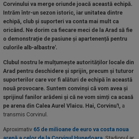
Corvinului va merge oriunde joacă această echipă.
Intrăm într-un sezon istoric, iar unitatea dintre
echipă, club și suporteri va conta mai mult ca
oricând. Ne dorim ca fiecare meci de la Arad să fie
o demonstrație de pasiune și apartenență pentru
culorile alb-albastre'.
Clubul nostru le mulțumește autorităților locale din
Arad pentru deschidere și sprijin, precum și tuturor
suporterilor care vor fi alături de echipă în această
nouă provocare.
Suntem convinși că vom avea și
sprijinul fanilor arădeni și că ne vom simți ca acasă
pe arena din Calea Aurel Vlaicu.
Hai, Corvinu'!,
a
transmis Corvinul.
Aproximativ
65 de milioane de euro va costa noua
arenă a celor de la Corvinul Hunedoara
. Stadionul ar