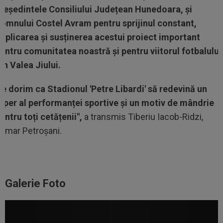
reședintele Consiliului Județean Hunedoara, și
omnului Costel Avram pentru sprijinul constant,
mplicarea și susținerea acestui proiect important
entru comunitatea noastră și pentru viitorul fotbalului
in Valea Jiului.
e dorim ca Stadionul 'Petre Libardi' să redevină un
eper al performanței sportive și un motiv de mândrie
entru toți cetățenii",
a transmis Tiberiu Iacob-Ridzi,
rimar Petroșani.
Galerie Foto