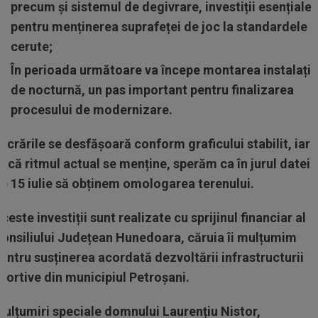
precum și sistemul de degivrare, investiții esențiale
pentru menținerea suprafeței de joc la standardele
cerute;
În perioada următoare va începe montarea instalație
de nocturnă, un pas important pentru finalizarea
procesului de modernizare.
ucrările se desfășoară conform graficului stabilit, iar
acă ritmul actual se menține, sperăm ca în jurul datei
e 15 iulie să obținem omologarea terenului.
ceste investiții sunt realizate cu sprijinul financiar al
onsiliului Județean Hunedoara, căruia îi mulțumim
entru susținerea acordată dezvoltării infrastructurii
portive din municipiul Petroșani.
ulțumiri speciale domnului Laurențiu Nistor,