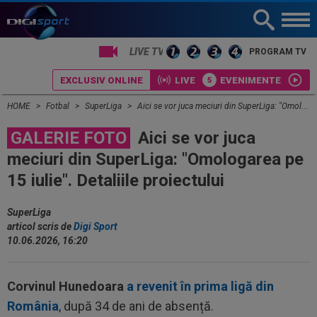
PROGRAM TV
EXCLUSIV ONLINE
LIVE
EVENIMENTE
HOME
Fotbal
SuperLiga
Aici se vor juca meciuri din SuperLiga: "Omologarea pe 15 iulie". Detaliile proiectului
GALERIE FOTO
Aici se vor juca
meciuri din SuperLiga: "Omologarea pe
15 iulie". Detaliile proiectului
SuperLiga
articol scris de
Digi Sport
10.06.2026, 16:20
Corvinul Hunedoara
a revenit în prima ligă din
România
, după 34 de ani de absență.