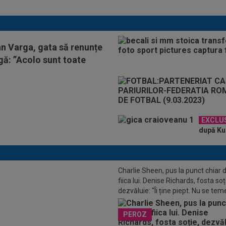
Inter
an Varga, gata să renunțe
igă: ”Acolo sunt toate
EXCLU
după KuP
Charlie Sheen, pus la punct chiar 
fiica lui. Denise Richards, fosta soț
dezvăluie: "Îi ține piept. Nu se tem
spună adevărul"
IAL
Juan Bauza a semnat
PEROZ