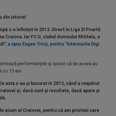
 din istorie!
pă s-a înființat în 2013. Direct în Liga 2! Poartă
a Craiova. Iar FC U, clubul domnului Mititelu, a
l!”
,
a spus Eugen Trică, pentru ”Interviurile Digi
 contează performanțele și spune că de aceea au
ă cu 13 ani.
De asta s-au și bucurat în 2013, când a reapărut
Craiovei și, dacă sunt și rezultate, dacă apare și
lă.
e acum al Craiovei, pentru că am prieteni care