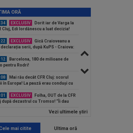
:41
EXCLUSIV
Gigi Becali: ”Hai să-
spun ce face Mihai Stoica. E prima oară
TIMA ORĂ
d o zic”
:34
EXCLUSIV
Dorit iar de Varga la
 Cluj, Edi Iordănescu a luat decizia!
:22
EXCLUSIV
Gică Craioveanu a
 declarația serii, după KuPS - Craiova:
ii cine mă...
:12
Barcelona, 180 de milioane de
o pentru Rodri!
:08
Mai rău decât CFR Cluj: scorul
ii în Europa! La pauză erau conduși cu
..
:01
EXCLUSIV
Folha, OUT de la CFR
j după dezastrul cu Tromso! ”Îi dau
ă pe toți!”...
Vezi ultimele ştiri
:52
EXCLUSIV
Gigi Becali: ”Am
dut un jucător pe 3.000.000 €”
Cele mai citite
Ultima oră
:44
Enervat după ce a aflat că Rodri