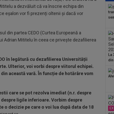
se 
titelu a dezvăluit că va înscrie echipa din
dus
tra
 eșalon vor fi prezenți oltenii și dacă vor
23
sem
pe 
un..
00
unsul din partea CEDO (Curtea Europeană a
pro
ui Adrian Mititelu în ceea ce privește dezafilierea
CFR
00
ți 
La 
cân
DO în legătură cu dezafilierea Universității
din
00
e. Ulterior, voi vorbi despre viitorul echipei.
CFR
a din această vară. În funcție de hotărâre vom
Alv
00
dat
”Șt
00
stii care se pot rezolva imediat (n.r. despre
eur
 despre ligile inferioare. Vorbim despre
e o decizie pe care o voi lua după data de 18
EX
oco