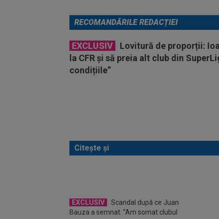
RECOMANDĂRILE REDACȚIEI
EXCLUSIV
Lovitură de proporții: Io
la CFR și să preia alt club din SuperL
condițiile”
Citește și
EXCLUSIV
Scandal după ce Juan
OFIC
Bauza a semnat. ”Am somat clubul