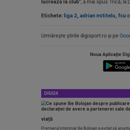
lucrează la club”
, a mai spus Trică, la 
Etichete:
liga 2
,
adrian mititelu
,
fcu 
Urmărește știrile digisport.ro și pe
Goo
Noua Aplicaţie Dig
DIGI24
viață
Premierul interimar Ilie Bolojan a evitat să anunţe