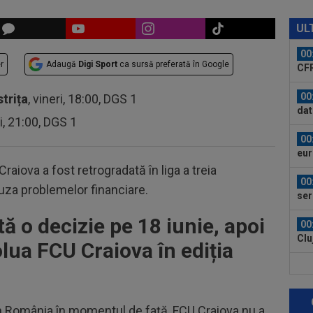
00
ți 
UL
cân
00
r
Adaugă
Digi Sport
ca sursă preferată în Google
CFR
00
strița
, vineri, 18:00, DGS 1
dat
ri, 21:00, DGS 1
”Șt
00
eur
raiova a fost retrogradată în liga a treia
00
auza problemelor financiare.
ser
0-2.
ă o decizie pe 18 iunie, apoi
00
Clu
volua FCU Craiova în ediția
afar
23
vân
in România în momentul de față, FCU Craiova nu a
23