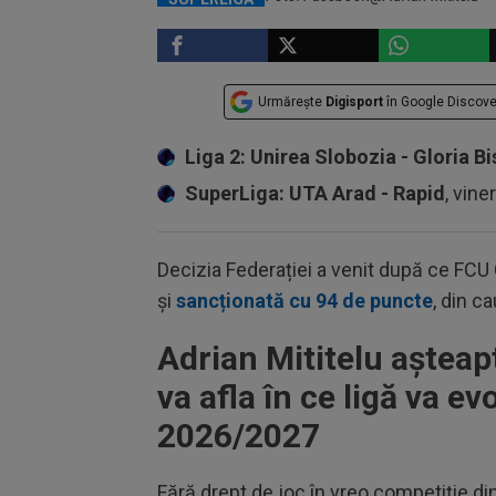
Urmărește
Digisport
în Google Discove
Liga 2: Unirea Slobozia - Gloria Bi
SuperLiga: UTA Arad - Rapid
, vine
Decizia Federației a venit după ce FCU C
și
sancționată cu 94 de puncte
, din c
Adrian Mititelu așteapt
va afla în ce ligă va e
2026/2027
Fără drept de joc în vreo competiție d