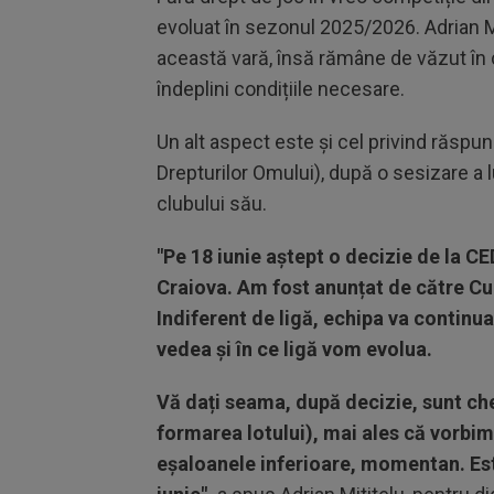
evoluat în sezonul 2025/2026. Adrian Mi
această vară, însă rămâne de văzut în ce
îndeplini condițiile necesare.
Un alt aspect este și cel privind răsp
Drepturilor Omului), după o sesizare a l
clubului său.
"Pe 18 iunie aștept o decizie de la CE
Craiova. Am fost anunțat de către Curt
Indiferent de ligă, echipa va continu
vedea și în ce ligă vom evolua.
Vă dați seama, după decizie, sunt che
formarea lotului), mai ales că vorbim
eșaloanele inferioare, momentan. Est