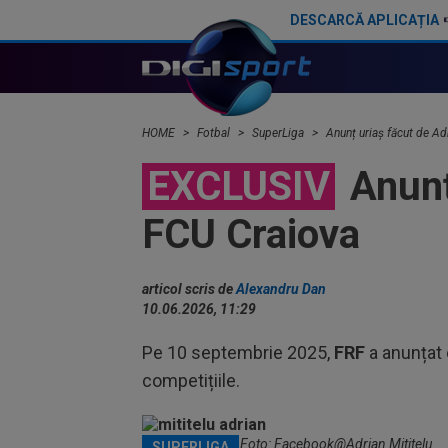
DESCARCĂ APLICAȚIA
Adrian Mititelu a ”ieșit la atac”, după ce grecii au scris că Juan Bauza a semnat
HOME
Fotbal
SuperLiga
Anunț uriaș făcut de Ad
EXCLUSIV
Anunț 
FCU Craiova
articol scris de
Alexandru Dan
10.06.2026, 11:29
Pe 10 septembrie 2025,
FRF
a anunțat 
competițiile.
Adrian Mititelu / Foto: Facebook@Adrian Mititelu
SUPERLIGA