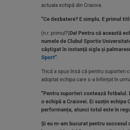
actuala echipă din Craiova.
”Ce dezbatere? E simplu. E primul titlu
(n.r. primul?)
Da! Pentru că această echi
numele de Clubul Sportiv Universitate
câștigat în instanță sigla și palmaresu
Sport”
.
Trică a spus însă că pentru suporteri
adoptat echipa care s-a înființat în urm
”Pentru suporteri contează fotbalul.
o echipă a Craiovei. Ei susțin echipa 
performanța, atunci totul este în regu
Și eu m-am bucurat pentru succesul d