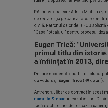
iunie",
a spus Adrian Mititelu, pentru di
Răspunsul pe care Adrian Mititelu așt
de reclamația pe care a făcut-o pentru 
civilă. Patronul celor de la FCU solicit
"Casa Fotbalului" pentru procesul dezaf
Eugen Trică: ”Universi
primul titlu din istorie
a înființat în 2013, dire
Despre succesul repurtat de clubul pat
de vedere și
Eugen Trică
(49 de ani).
Antrenorul, liber de contract în acest
numit la Steaua
, în cazul în care Danie
facă o schimbare de macaz în carieră, a