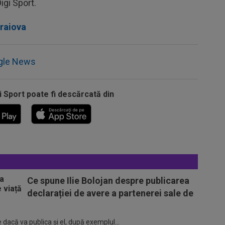
Digi Sport.
craiova
gle News
i Sport poate fi descărcată din
Ce spune Ilie Bolojan despre publicarea
declarației de avere a partenerei sale de
 dacă va publica şi el, după exemplul...