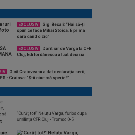
EXCLUSIV
Gigi Becali: ”Hai să-ți
spun ce face Mihai Stoica. E prima
oară când o zic”
EXCLUSIV
Dorit iar de Varga la CFR
Cluj, Edi Iordănescu a luat decizia!
SIV
Gică Craioveanu a dat declarația serii,
S - Craiova: ”Știi cine mă sperie?”
de
ie,
"Curăț tot!" Neluțu Varga, furios după
e să
umilința CFR Cluj - Tromso 0-5