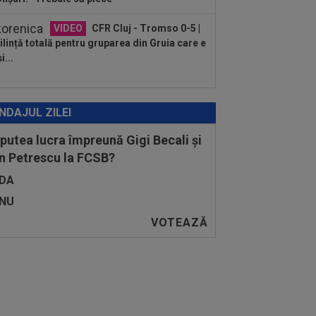
VIDEO
CFR Cluj - Tromso 0-5 |
lință totală pentru gruparea din Gruia care e
i...
NDAJUL ZILEI
 putea lucra împreună Gigi Becali și
n Petrescu la FCSB?
DA
NU