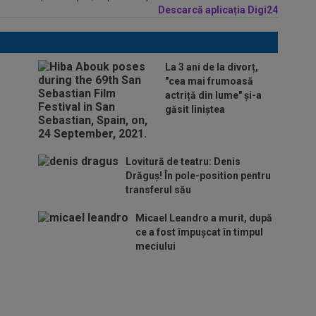
Descarcă aplicația Digi24
La 3 ani de la divorț,
"cea mai frumoasă
actriță din lume" și-a
găsit liniștea
Lovitură de teatru: Denis
Drăguș! În pole-position pentru
transferul său
Micael Leandro a murit, după
ce a fost împușcat în timpul
meciului
Italienii au tras
concluzia despre Cristi
Chivu, după AC Milan -