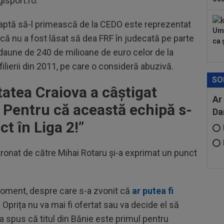
gisport.ro.
eaptă să-l primească de la CEDO este reprezentat
Umi
că nu a fost lăsat să dea FRF în judecată pe parte
ca ș
ă daune de 240 de milioane de euro celor de la
ilierii din 2011, pe care o consideră abuzivă.
SO
tatea Craiova a câștigat
Ar
.
Pentru că această echipă s-
Da
ct în Liga 2!
”
ronat de către Mihai Rotaru și-a exprimat un punct
 moment, despre care s-a zvonit că
ar putea fi
l Oprița nu va mai fi ofertat sau va decide el să
 spus că titul din Bănie este primul pentru