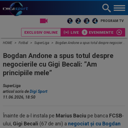
LIVE TV
PROGRAM TV
EXCLUSIV ONLINE
LIVE
EVENIMENTE
HOME
Fotbal
SuperLiga
Bogdan Andone a spus totul despre negocierile cu Gigi Becali: ”Am principiile mele”
Bogdan Andone a spus totul despre
negocierile cu Gigi Becali: ”Am
principiile mele”
SuperLiga
articol scris de
Digi Sport
11.06.2026, 18:50
Înainte de a-l instala pe
Marius Baciu
pe banca
FCSB
-
ului,
Gigi Becali
(67 de ani) a
negociat și cu Bogdan