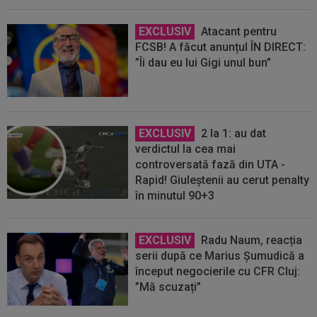
EXCLUSIV
Atacant pentru
FCSB! A făcut anunțul ÎN DIRECT:
”Îi dau eu lui Gigi unul bun”
EXCLUSIV
2 la 1: au dat
verdictul la cea mai
controversată fază din UTA -
Rapid! Giuleștenii au cerut penalty
în minutul 90+3
EXCLUSIV
Radu Naum, reacția
serii după ce Marius Șumudică a
început negocierile cu CFR Cluj:
”Mă scuzați”