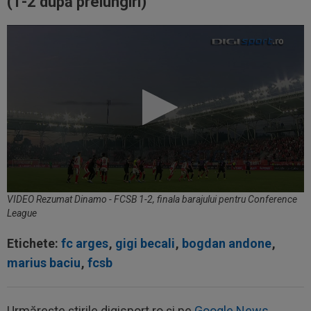
(1-2 după prelungiri)
VIDEO Rezumat Dinamo - FCSB 1-2, finala barajului pentru Conference
League
Etichete:
fc arges
,
gigi becali
,
bogdan andone
,
marius baciu
,
fcsb
Urmărește știrile digisport.ro și pe
Google News