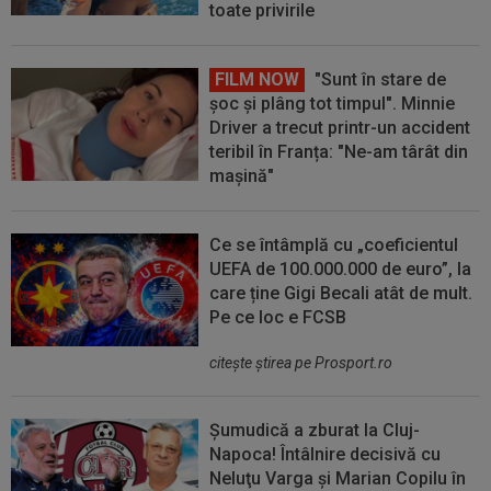
toate privirile
FILM NOW
"Sunt în stare de
șoc și plâng tot timpul". Minnie
Driver a trecut printr-un accident
teribil în Franța: "Ne-am târât din
mașină"
Ce se întâmplă cu „coeficientul
UEFA de 100.000.000 de euro”, la
care ține Gigi Becali atât de mult.
Pe ce loc e FCSB
citeşte ştirea pe Prosport.ro
Șumudică a zburat la Cluj-
Napoca! Întâlnire decisivă cu
Neluţu Varga şi Marian Copilu în