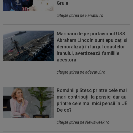
Gruia
citeşte ştirea pe Fanatik.ro
Marinarii de pe portavionul USS
Abraham Lincoln sunt epuizați și
demoralizați în largul coastelor
Iranului, avertizează familiile
acestora
citeşte ştirea pe adevarul.ro
Românii plătesc printre cele mai
mari contribuții la pensie, dar au
printre cele mai mici pensii în UE.
De ce?
citeşte ştirea pe Newsweek.ro