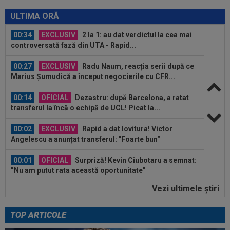
00:41
EXCLUSIV
Atacant pentru FCSB! A făcut
anunțul ÎN DIRECT: ”Îi dau eu lui Gigi unul bun”
ULTIMA ORĂ
00:34
EXCLUSIV
2 la 1: au dat verdictul la cea mai
controversată fază din UTA - Rapid...
00:27
EXCLUSIV
Radu Naum, reacția serii după ce
Marius Șumudică a început negocierile cu CFR...
00:14
OFICIAL
Dezastru: după Barcelona, a ratat
transferul la încă o echipă de UCL! Picat la...
00:02
EXCLUSIV
Rapid a dat lovitura! Victor
Angelescu a anunțat transferul: "Foarte bun"
00:01
OFICIAL
Surpriză! Kevin Ciubotaru a semnat:
”Nu am putut rata această oportunitate”
Vezi ultimele ştiri
00:00
Rușii îl provoacă pe David Popovici înaintea
Europenelor: ”Va pierde aurul!”...
TOP ARTICOLE
00:46
VIDEO
Daniel Pancu a ”explodat”, după UTA -