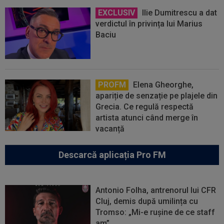
EXCLUSIV
Ilie Dumitrescu a dat
verdictul în privința lui Marius
Baciu
PROFM
Elena Gheorghe,
apariție de senzație pe plajele din
Grecia. Ce regulă respectă
artista atunci când merge în
vacanță
Descarcă aplicația Pro FM
Antonio Folha, antrenorul lui CFR
Cluj, demis după umilința cu
Tromso: „Mi-e rușine de ce staff
am”