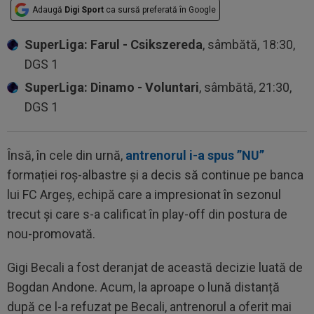
Adaugă
Digi Sport
ca sursă preferată în Google
SuperLiga: Farul - Csikszereda
, sâmbătă, 18:30,
DGS 1
SuperLiga: Dinamo - Voluntari
, sâmbătă, 21:30,
DGS 1
Însă, în cele din urnă,
antrenorul i-a spus ”NU”
formației roș-albastre și a decis să continue pe banca
lui FC Argeș, echipă care a impresionat în sezonul
trecut și care s-a calificat în play-off din postura de
nou-promovată.
Gigi Becali a fost deranjat de această decizie luată de
Bogdan Andone. Acum, la aproape o lună distanță
după ce l-a refuzat pe Becali, antrenorul a oferit mai