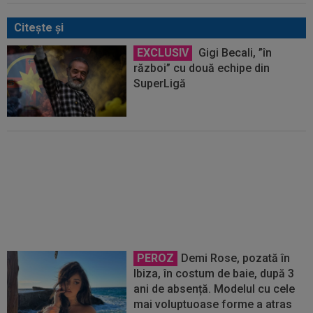
Citeşte şi
EXCLUSIV
Gigi Becali, ”în
război” cu două echipe din
SuperLigă
EXCLUSIV
”Mi-a zis MM: `Bă,
Gigi, nu ai văzut așa ceva!”.
Becali s-a convins după 29 de
minute și a luat decizia: OUT
PEROZ
Demi Rose, pozată în
Ibiza, în costum de baie, după 3
ani de absență. Modelul cu cele
mai voluptuoase forme a atras