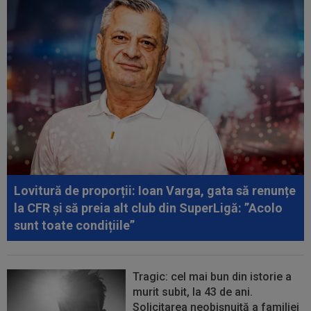
Rapid: ”Mamă, aoleu! Puțin respect nu...
00:41
EXCLUSIV
Atacant pentru FCSB! A făcut
anunțul ÎN DIRECT: ”Îi dau eu lui Gigi unul bun”
00:34
EXCLUSIV
2 la 1: au dat verdictul la cea mai
controversată fază din UTA - Rapid...
00:27
EXCLUSIV
Radu Naum, reacția serii după ce
Marius Șumudică a început negocierile cu CFR...
00:14
OFICIAL
Dezastru: după Barcelona, a ratat
transferul la încă o echipă de UCL! Picat la...
Lovitură de proporții: Ioan Varga, gata să renunțe
la CFR și să preia alt club din SuperLigă: ”Acolo
sunt toate condițiile”
Tragic: cel mai bun din istorie a
murit subit, la 43 de ani.
Solicitarea neobișnuită a familiei