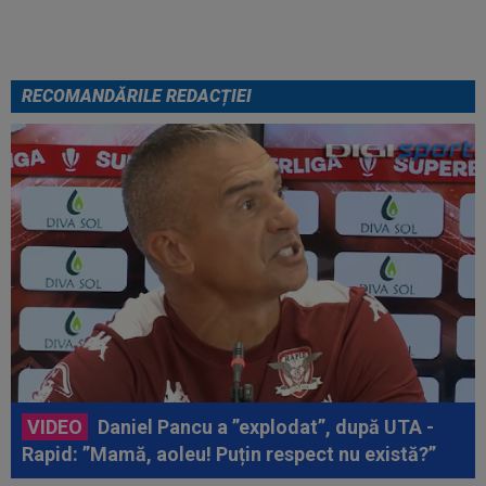
de antrenor
RECOMANDĂRILE REDACȚIEI
VIDEO
Daniel Pancu a ”explodat”, după UTA -
Rapid: ”Mamă, aoleu! Puțin respect nu există?”