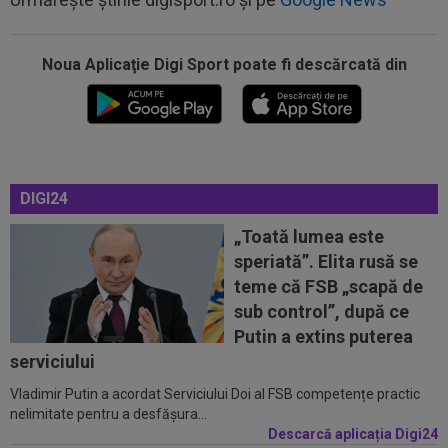
Noua Aplicaţie Digi Sport poate fi descărcată din
00:27
EXCLUSIV
Radu Naum, reacția serii după ce
Marius Șumudică a început negocierile cu CFR...
00:14
OFICIAL
Dezastru: după Barcelona, a ratat
transferul la încă o echipă de UCL! Picat la...
DIGI24
00:02
EXCLUSIV
Rapid a dat lovitura! Victor
Angelescu a anunțat transferul: "Foarte bun"
„Toată lumea este
speriată”. Elita rusă se
00:01
OFICIAL
Surpriză! Kevin Ciubotaru a semnat:
teme că FSB „scapă de
”Nu am putut rata această oportunitate”
sub control”, după ce
00:00
Rușii îl provoacă pe David Popovici înaintea
Putin a extins puterea
Europenelor: ”Va pierde aurul!”...
serviciului
Vladimir Putin a acordat Serviciului Doi al FSB competențe practic
00:46
VIDEO
Daniel Pancu a ”explodat”, după UTA -
nelimitate pentru a desfășura...
Rapid: ”Mamă, aoleu! Puțin respect nu...
Descarcă aplicația Digi24