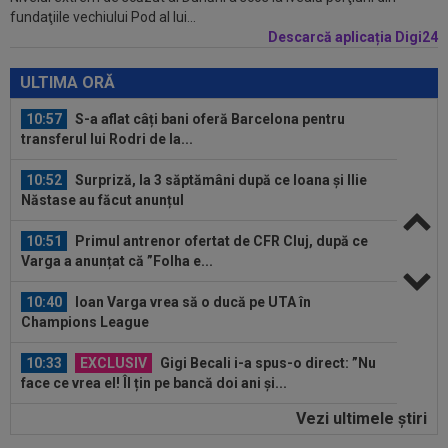
fundaţiile vechiului Pod al lui...
milioane de euro. E printre cei mai...
Descarcă aplicația Digi24
11:12
Prima federație care a ieșit public pentru a-l
susține pe Gianni Infantino
ULTIMA ORĂ
10:57
S-a aflat câți bani oferă Barcelona pentru
transferul lui Rodri de la...
10:52
Surpriză, la 3 săptămâni după ce Ioana și Ilie
Năstase au făcut anunțul
10:51
Primul antrenor ofertat de CFR Cluj, după ce
Varga a anunțat că ”Folha e...
10:40
Ioan Varga vrea să o ducă pe UTA în
Champions League
10:33
EXCLUSIV
Gigi Becali i-a spus-o direct: ”Nu
face ce vrea el! Îl țin pe bancă doi ani și...
Vezi ultimele ştiri
10:25
GALERIE FOTO
Georgina a reacționat rapid,
după ce a văzut-o pe Antonela. Aproape două...