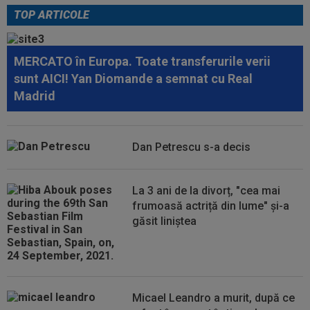
TOP ARTICOLE
11:13
A făcut anunțul despre Ștefan Baiaram: ”5-6
milioane de euro. E printre cei mai...
MERCATO în Europa. Toate transferurile verii
11:12
Prima federație care a ieșit public pentru a-l
sunt AICI! Yan Diomande a semnat cu Real
susține pe Gianni Infantino
Madrid
10:57
S-a aflat câți bani oferă Barcelona pentru
transferul lui Rodri de la...
Dan Petrescu s-a decis
10:52
Surpriză, la 3 săptămâni după ce Ioana și Ilie
Năstase au făcut anunțul
La 3 ani de la divorț, "cea mai
10:51
Primul antrenor ofertat de CFR Cluj, după ce
frumoasă actriță din lume" și-a
Varga a anunțat că ”Folha e...
găsit liniștea
Micael Leandro a murit, după ce