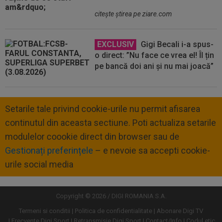
citeşte ştirea pe ziare.com
EXCLUSIV
Gigi Becali i-a spus-
o direct: ”Nu face ce vrea el! Îl țin
pe bancă doi ani și nu mai joacă”
Setarile tale privind cookie-urile nu permit afisarea
continutul din aceasta sectiune. Poti actualiza setarile
modulelor coookie direct din browser sau de
Gestionați preferințele
– e nevoie sa accepti cookie-
urile social media
Copyright © 2026 / DIGI ROMANIA S.A.
Termeni si conditii
Politica de confidentialitate
Abonare Digi TV
Frecvente Digi Sport
Retransmisie Digi Sport
Contact/Info
Codul etic