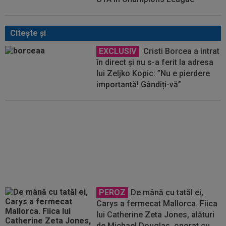
Citeşte şi
EXCLUSIV
Cristi Borcea a intrat
în direct și nu s-a ferit la adresa
lui Zeljko Kopic: ”Nu e pierdere
importantă! Gândiți-vă”
Jucătorii de la Dinamo au spus
totul despre Nuno Campos! Cum
l-au descris pe noul antrenor
PEROZ
De mână cu tatăl ei,
Carys a fermecat Mallorca. Fiica
lui Catherine Zeta Jones, alături
de Michael Douglas, onorat cu