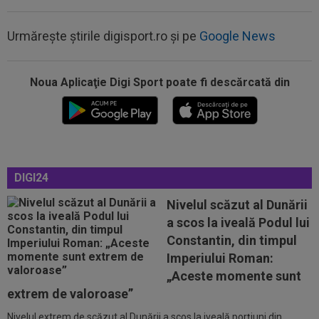
Urmărește știrile digisport.ro și pe
Google News
Noua Aplicaţie Digi Sport poate fi descărcată din
10:52
Surpriză, la 3 săptămâni după ce Ioana și Ilie
Năstase au făcut anunțul
10:51
Primul antrenor ofertat de CFR Cluj, după ce
Varga a anunțat că ”Folha e...
DIGI24
10:40
Ioan Varga vrea să o ducă pe UTA în
Champions League
Nivelul scăzut al Dunării
a scos la iveală Podul lui
10:33
EXCLUSIV
Gigi Becali i-a spus-o direct: ”Nu
Constantin, din timpul
face ce vrea el! Îl țin pe bancă doi ani și...
Imperiului Roman:
10:25
GALERIE FOTO
Georgina a reacționat rapid,
„Aceste momente sunt
după ce a văzut-o pe Antonela. Aproape două...
extrem de valoroase”
Nivelul extrem de scăzut al Dunării a scos la iveală porţiuni din
11:13
A făcut anunțul despre Ștefan Baiaram: ”5-6