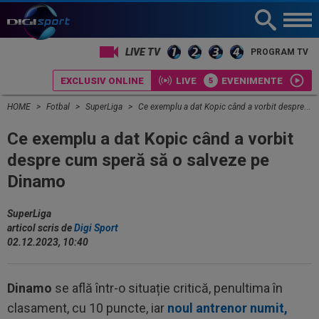
LIVE TV
PROGRAM TV
EXCLUSIV ONLINE
LIVE
EVENIMENTE
HOME
Fotbal
SuperLiga
Ce exemplu a dat Kopic când a vorbit despre cum speră să o salveze pe Dinamo
Ce exemplu a dat Kopic când a vorbit
despre cum speră să o salveze pe
Dinamo
SuperLiga
articol scris de
Digi Sport
02.12.2023, 10:40
Dinamo
se află într-o situație critică, penultima în
clasament, cu 10 puncte, iar
noul antrenor numit,