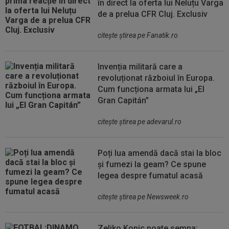
în direct la oferta lui Neluțu Varga
de a prelua CFR Cluj. Exclusiv
citeşte ştirea pe Fanatik.ro
Invenția militară care a
revoluționat războiul în Europa.
Cum funcționa armata lui „El
Gran Capitán”
citeşte ştirea pe adevarul.ro
Poți lua amendă dacă stai la bloc
și fumezi la geam? Ce spune
legea despre fumatul acasă
citeşte ştirea pe Newsweek.ro
Zeljko Kopic poate semna: