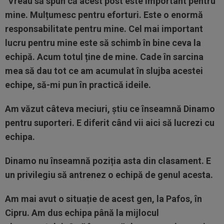
”
Vreau să spun că acest post este important pentru
mine. Mulțumesc pentru eforturi. Este o enormă
responsabilitate pentru mine. Cel mai important
lucru pentru mine este să schimb în bine ceva la
echipă. Acum totul ține de mine. Cade în sarcina
mea să dau tot ce am acumulat în slujba acestei
echipe, să-mi pun în practică ideile.
Am văzut câteva meciuri, știu ce înseamnă Dinamo
pentru suporteri. E diferit când vii aici să lucrezi cu
echipa.
Dinamo nu înseamnă poziția asta din clasament. E
un privilegiu să antrenez o echipă de genul acesta.
Am mai avut o situație de acest gen, la Pafos, în
Cipru. Am dus echipa până la mijlocul