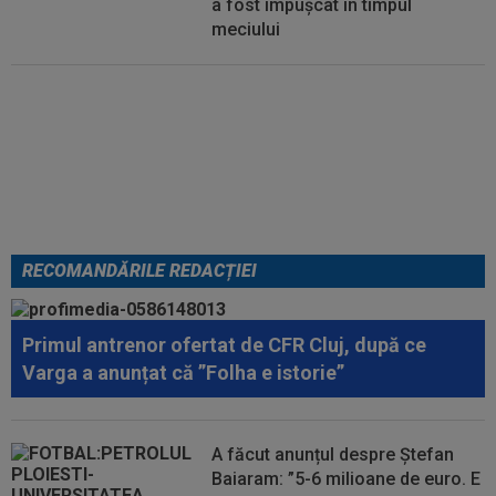
a fost împușcat în timpul
meciului
EXCLUSIV
Lovitură de proporții:
Ioan Varga, gata să renunțe la
CFR și să preia alt club din
SuperLigă: ”Acolo sunt toate
condițiile”
RECOMANDĂRILE REDACȚIEI
Primul antrenor ofertat de CFR Cluj, după ce
Varga a anunțat că ”Folha e istorie”
A făcut anunțul despre Ștefan
Baiaram: ”5-6 milioane de euro. E