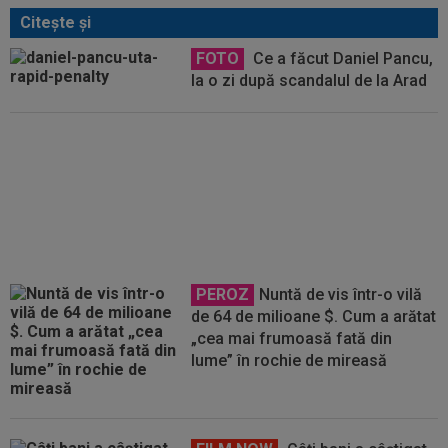
Citeşte şi
FOTO
Ce a făcut Daniel Pancu,
la o zi după scandalul de la Arad
EXCLUSIV
Prunea și Torje au
dat verdictul, după ce Șumudică a
acceptat să revină la CFR Cluj
PEROZ
Nuntă de vis într-o vilă
de 64 de milioane $. Cum a arătat
„cea mai frumoasă fată din
lume” în rochie de mireasă