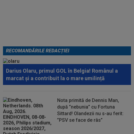
EXCLUSIV
”Mi-a zis MM: `Bă,
Gigi, nu ai văzut așa ceva!”.
Becali s-a convins după 29 de
minute și a luat decizia: OUT
RECOMANDĂRILE REDACȚIEI
Darius Olaru, primul GOL în Belgia! Românul a
marcat și a contribuit la o mare umilință
Nota primită de Dennis Man,
după ”nebunia” cu Fortuna
Sittard! Olandezii nu s-au ferit:
”PSV se face de râs”