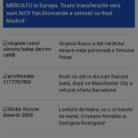
MERCATO în Europa. Toate transferurile verii
23:30
VIDEO
Dinamo - FC Voluntari 4-0. Elevii lui
sunt AICI! Yan Diomande a semnat cu Real
Nuno Campos au dat recital pe ”Arcul de...
Madrid
23:15
VIDEO
Momente de panică la Dinamo - FC
Voluntari! Semne disperate către ambulanță
Virginia Ruzici a dat verdictul
23:14
Primul transfer cerut de Marius Șumudică la
despre viața personală a Simonei
CFR Cluj
Halep
Rodri nu stă la discuții! Decizia
luată, după ce Manchester City a
refuzat oferta Barcelonei
Lovitură de teatru, cu o zi înainte
de nuntă: Cristiano Ronaldo și
Georgina Rodriguez!