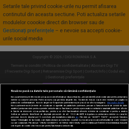
Setarile tale privind cookie-urile nu permit afisarea
continutul din aceasta sectiune. Poti actualiza setarile
modulelor coookie direct din browser sau de
Gestionați preferințele
– e nevoie sa accepti cookie-
urile social media
Copyright © 2026 / DIGI ROMANIA S.A.
Termeni si conditii
Politica de confidentialitate
Abonare Digi TV
Frecvente Digi Sport
Retransmisie Digi Sport
Contact/Info
Codul etic
Gestionați preferințele
Versiune desktop
Nouă ne pasă ca datele tale personale să rămână confidențiale
Noi și partenerii noștri
30
stocăm și/sau accesăm informații pe dispozitivul dvs., precum identificatorii cookie unici pentru prelucrarea
datelor cu caracter personal. Puteți accepta sau gestiona alegerile dvs. făcând clic mai jos sau în orice moment, pe pagina cu
politica de confidențialitate. Aceste alegeri vor fi raportate partenerilor noștri și nu vă vor afecta navigarea.
Mai multe detalii
Noi si partenerii nostri (retelele de socializare si agentiile de publicitate partenere, precum si furnizorii nostri de servicii de date
analitice) prelucram date pentru a permite website-ului sa functioneze, pentru a personaliza continutul si anunturile publicitare afisate
in functie de interesele si/sau profilul dvs., pentru a va oferi functionalitati aferente retelelor de socializare si pentru a analiza
traficul pe website. Beneficiati de drepturile prevazute de art. 15-22 din GDPR in legatura cu prelucrarea datelor cu caracter
personal. Aceste drepturi pot fi exercitate prin modalitatea indicata
aici
. Prin click pe “ACCEPT TOATE”, acceptati folosirea
tuturor Tehnologiilor de tip Cookie, care implica inclusiv acceptul dvs. cu privire la stocarea/accesarea informatiilor de catre Vendor-ii
cu care colaboram. Prin click pe “VREAU SA MODIFIC SETARILE INDIVIDUAL” puteti schimba preferintele in mod individual, mai putin
cele legate de cookie strict necesare pentru functionarea website-ului.