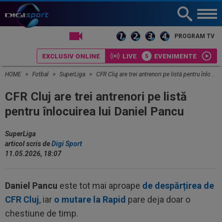
LIVE TV
PROGRAM TV
EXCLUSIV ONLINE
LIVE
EVENIMENTE
HOME
Fotbal
SuperLiga
CFR Cluj are trei antrenori pe listă pentru înlocuirea lui Daniel Pancu
CFR Cluj are trei antrenori pe listă
pentru înlocuirea lui Daniel Pancu
SuperLiga
articol scris de
Digi Sport
11.05.2026, 18:07
Daniel Pancu
este tot mai aproape
de despărțirea de
CFR Cluj
, iar
o mutare la Rapid
pare deja doar o
chestiune de timp.