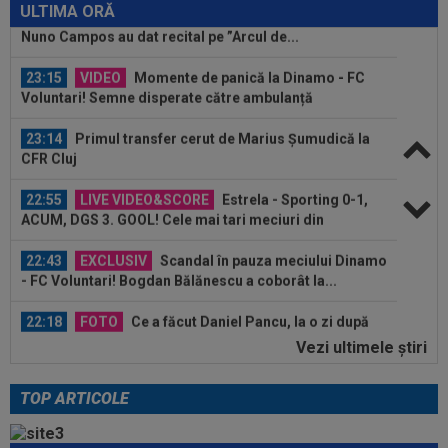
Nuno Campos au dat recital pe ”Arcul de...
ULTIMA ORĂ
23:15
VIDEO
Momente de panică la Dinamo - FC
Voluntari! Semne disperate către ambulanță
23:14
Primul transfer cerut de Marius Șumudică la
CFR Cluj
22:55
LIVE VIDEO&SCORE
Estrela - Sporting 0-1,
ACUM, DGS 3. GOOL! Cele mai tari meciuri din
Portugalia...
22:43
EXCLUSIV
Scandal în pauza meciului Dinamo
- FC Voluntari! Bogdan Bălănescu a coborât la...
22:18
FOTO
Ce a făcut Daniel Pancu, la o zi după
scandalul de la Arad
Vezi ultimele ştiri
23:40
Darius Olaru, primul GOL în Belgia! Românul a
marcat și a contribuit la o mare...
TOP ARTICOLE
23:32
Nota primită de Dennis Man, după ”nebunia” cu
Fortuna Sittard! Olandezii nu...