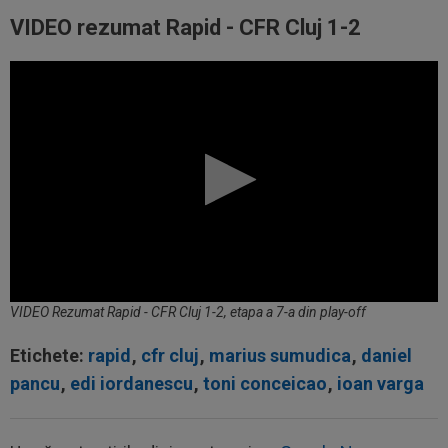
VIDEO rezumat Rapid - CFR Cluj 1-2
VIDEO Rezumat Rapid - CFR Cluj 1-2, etapa a 7-a din play-off
Etichete:
rapid
,
cfr cluj
,
marius sumudica
,
daniel
pancu
,
edi iordanescu
,
toni conceicao
,
ioan varga