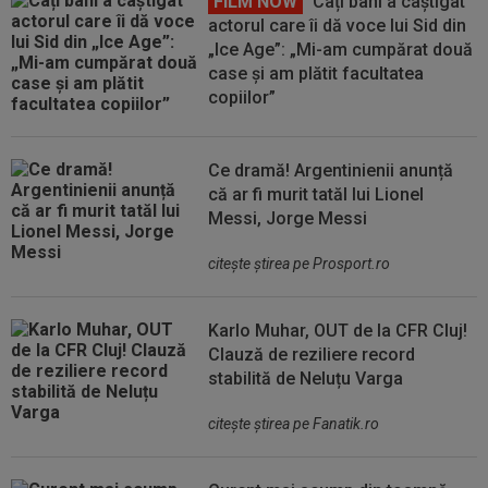
FILM NOW
Câți bani a câștigat
actorul care îi dă voce lui Sid din
„Ice Age”: „Mi-am cumpărat două
case și am plătit facultatea
copiilor”
Ce dramă! Argentinienii anunță
că ar fi murit tatăl lui Lionel
Messi, Jorge Messi
citeşte ştirea pe Prosport.ro
Karlo Muhar, OUT de la CFR Cluj!
Clauză de reziliere record
stabilită de Neluțu Varga
citeşte ştirea pe Fanatik.ro