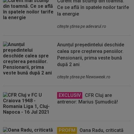
Curent mai scump din toamnă.
Ce se află în spatele noilor tarife
la energie
citeşte ştirea pe adevarul.ro
Anunțul președintelui deschide
calea spre creșterea pensiilor.
Pensionarii, prima veste bună
după 2 ani
citeşte ştirea pe Newsweek.ro
EXCLUSIV
CFR Cluj are
antrenor: Marius Șumudică!
PROFM
Oana Radu, criticată