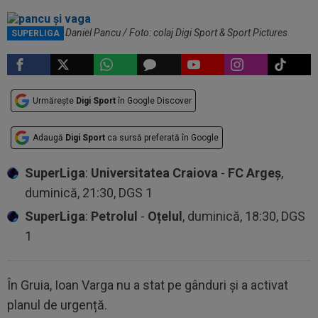
Ioan Varga și Daniel Pancu / Foto: colaj Digi Sport & Sport Pictures
SUPERLIGA
Urmărește
Digi Sport
în Google Discover
Adaugă
Digi Sport
ca sursă preferată în Google
SuperLiga
:
Universitatea Craiova
-
FC Argeș
,
duminică, 21:30, DGS 1
SuperLiga
:
Petrolul
-
Oțelul
, duminică, 18:30, DGS
1
În Gruia, Ioan Varga nu a stat pe gânduri și a activat
planul de urgență.