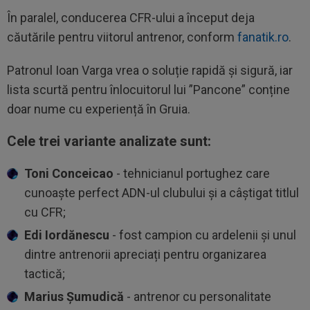
În paralel, conducerea CFR-ului a început deja
căutările pentru viitorul antrenor, conform
fanatik.ro
.
Patronul Ioan Varga vrea o soluție rapidă și sigură, iar
lista scurtă pentru înlocuitorul lui ”Pancone” conține
doar nume cu experiență în Gruia.
Cele trei variante analizate sunt:
Toni Conceicao
- tehnicianul portughez care
cunoaște perfect ADN-ul clubului și a câștigat titlul
cu CFR;
Edi Iordănescu
- fost campion cu ardelenii și unul
dintre antrenorii apreciați pentru organizarea
tactică;
Marius Șumudică
- antrenor cu personalitate