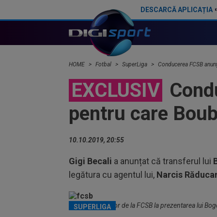
DESCARCĂ APLICAȚIA
Jovo Lukic, la FCSB? Radu Constantea, președinte U Cluj: ”Două condiții și se face!”
Gata? CFR Cluj,
HOME
Fotbal
SuperLiga
Conducerea FCSB anunță
EXCLUSIV
Condu
pentru care Boub
10.10.2019, 20:55
Gigi Becali
a anunțat că transferul lui
legătura cu agentul lui,
Narcis Răduca
Conducerea celor de la FCSB la prezentarea lui Bogd
SUPERLIGA