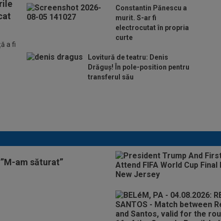
ile
Constantin Pănescu a
cat
murit. S-ar fi
electrocutat în propria
curte
 a fi
Lovitură de teatru: Denis
Drăguș! În pole-position pentru
transferul său
Micael Leandro a murit, după
ce a fost împușcat în timpul
meciului
 ”M-am săturat”