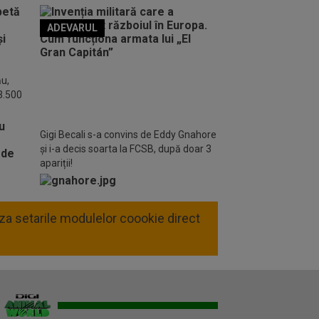
ADEVARUL
o FM
ău,
 3.500
Gigi Becali s-a convins de Eddy Gnahore
și i-a decis soarta la FCSB, după doar 3
apariții!
liza setarile modulelor coookie direct