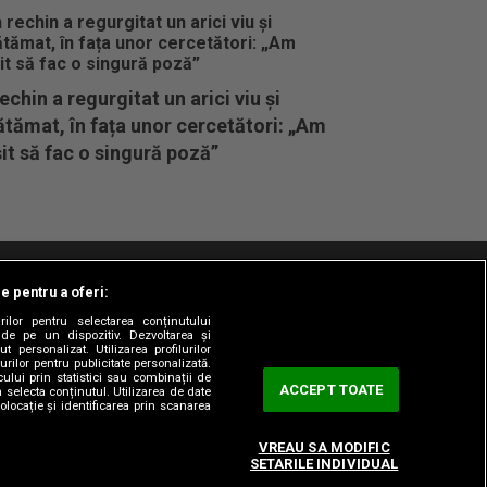
echin a regurgitat un arici viu și
tămat, în fața unor cercetători: „Am
it să fac o singură poză”
le pentru a oferi:
t/Info
Codul etic
Gestionați preferințele
rilor pentru selectarea conținutului
 de pe un dispozitiv. Dezvoltarea și
t personalizat. Utilizarea profilurilor
urilor pentru publicitate personalizată.
ului prin statistici sau combinații de
ACCEPT TOATE
a selecta conținutul. Utilizarea de date
olocație și identificarea prin scanarea
VREAU SA MODIFIC
SETARILE INDIVIDUAL