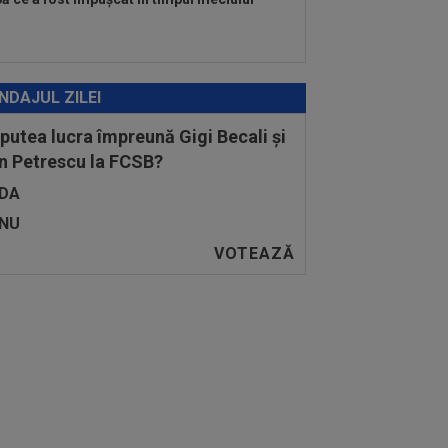
NDAJUL ZILEI
 putea lucra împreună Gigi Becali și
n Petrescu la FCSB?
DA
NU