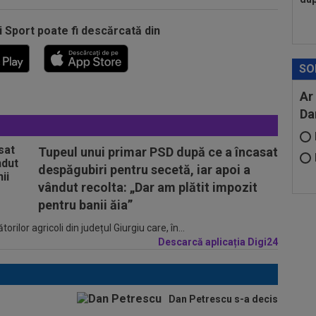
i Sport poate fi descărcată din
SO
Ar
Da
Tupeul unui primar PSD după ce a încasat
despăgubiri pentru secetă, iar apoi a
vândut recolta: „Dar am plătit impozit
pentru banii ăia”
ilor agricoli din județul Giurgiu care, în...
Descarcă aplicația Digi24
Dan Petrescu s-a decis