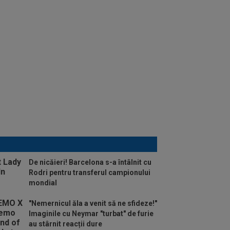
De nicăieri! Barcelona s-a întâlnit cu
Rodri pentru transferul campionului
mondial
"Nemernicul ăla a venit să ne sfideze!"
Imaginile cu Neymar "turbat" de furie
au stârnit reacții dure