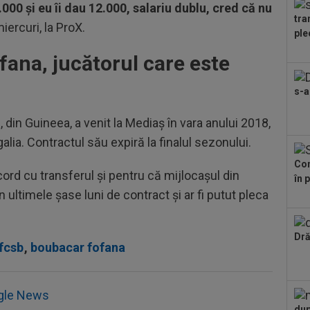
000 şi eu îi dau 12.000, salariu dublu, cred că nu
15.
tra
11
iercuri, la ProX.
ple
rom
”Ha
ana, jucătorul care este
12
sfi
s-a
furi
12
 din Guineea, a venit la Mediaş în vara anului 2018,
cu 
alia. Contractul său expiră la finalul sezonului.
12
Con
chi
acord cu transferul și pentru că mijlocașul din
în 
Ant
în ultimele șase luni de contract și ar fi putut pleca
12
să 
un..
12
Dră
 fcsb
,
boubacar fofana
exp
gle News
dup