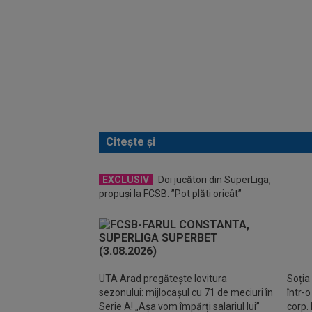
Citește și
EXCLUSIV
Doi jucători din SuperLiga,
Mihai
propuși la FCSB: ”Pot plăti oricât”
Becal
UTA Arad pregătește lovitura
Soția
sezonului: mijlocașul cu 71 de meciuri în
într-
Serie A! „Așa vom împărți salariul lui”
corp. 