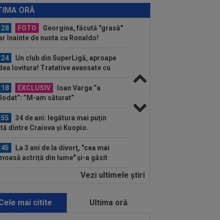
Rodri pentru transferul campionului...
TIMA ORĂ
:28
FOTO
Georgina, făcută "grasă"
ar înainte de nunta cu Ronaldo!
onela nu a stat...
:24
Un club din SuperLigă, aproape
dea lovitura! Tratative avansate cu
.
:18
EXCLUSIV
Ioan Varga ”a
lodat”: ”M-am săturat”
:55
34 de ani: legătura mai puțin
ută dintre Craiova și Kuopio.
versitatea și...
:45
La 3 ani de la divorț, "cea mai
moasă actriță din lume" și-a găsit
iștea
Vezi ultimele ştiri
:45
Specialiștii au făcut toate
culele! Ce șanse are CFR Cluj să treacă
..
Cele mai citite
Ultima oră
:30
Victor Osimhen a contactat-o pe
celona și e gata să semneze: