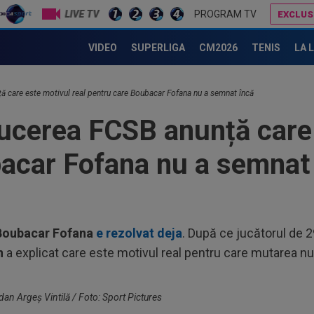
LIVE TV
PROGRAM TV
EXCLUS
 ”victimă sigură”
Ioan Varga ”a explodat”: ”M-am săturat”
VIDEO
SUPERLIGA
CM2026
TENIS
LA 
11
ști
Uni
 care este motivul real pentru care Boubacar Fofana nu a semnat încă
11
fru
cerea FCSB anunță care e
lin
11
acar Fofana nu a semnat
cal
de.
11
Bar
15.
11
Boubacar Fofana
e rezolvat deja
. După ce jucătorul de 2
rom
n
a explicat care este motivul real pentru care mutarea nu
”Ha
12
sfi
furi
an Argeș Vintilă / Foto: Sport Pictures
12