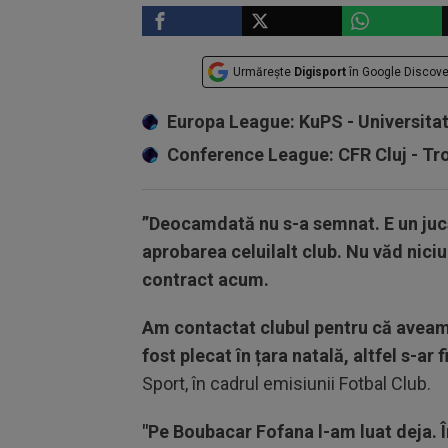
Urmărește
Digisport
în Google Discove
Europa League: KuPS - Universita
Conference League: CFR Cluj - T
”Deocamdată nu s-a semnat. E un juc
aprobarea celuilalt club. Nu văd niciu
contract acum.
Am contactat clubul pentru că aveam
fost plecat în țara natală, altfel s-ar 
Sport, în cadrul emisiunii Fotbal Club.
"Pe Boubacar Fofana l-am luat deja. 