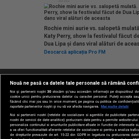
Rochie mini aurie vs. salopetă mulată
Katy Perry, show la festivalul făcut d
Dua Lipa și dans viral alături de acea
Descarcă aplicația Pro FM
Nouă ne pasă ca datele tale personale să rămână confi
Termeni si conditii
Politica de confidentia
Noi și partenerii noștri
30
stocăm și/sau accesăm informații pe dispozitivul dvs.
cookie unici pentru prelucrarea datelor cu caracter personal. Puteți accepta sau
făcând clic mai jos sau în orice moment, pe pagina cu politica de confidențialita
raportate partenerilor noștri și nu vă vor afecta navigarea.
Mai multe detalii
Noi si partenerii nostri (retelele de socializare si agentiile de publicitate parten
nostri de servicii de date analitice) prelucram date pentru a permite website-ului
personaliza continutul si anunturile publicitare afisate in functie de interesele si
a va oferi functionalitati aferente retelelor de socializare si pentru a analiza trafic
de drepturile prevazute de art. 15-22 din GDPR in legatura cu prelucrarea datel