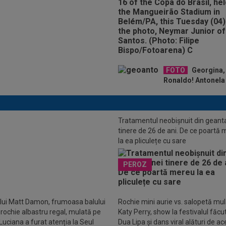
FOTO
Georgina, 
Ronaldo! Antonela 
Tratamentul neobișnuit din geant
tinere de 26 de ani. De ce poartă
 Stoica nu-l mai înțelege pe Gigi
la ea pliculețe cu sare
i: ”Să ne hotărâm!”
PEROZ
 lui Matt Damon, frumoasa balului
Rochie mini aurie vs. salopetă mul
o rochie albastru regal, mulată pe
Katy Perry, show la festivalul făcu
Luciana a furat atenția la Seul
Dua Lipa și dans viral alături de a