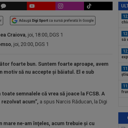
cu 
UL
12
r
Adaugă
Digi Sport
ca sursă preferată în Google
chi
Ant
12
tea Craiova
, joi, 18:00, DGS 1
să 
romso
, joi, 20:00, DGS 1
un..
12
exp
ător foarte bun. Suntem foarte aproape, avem
11
n motiv să nu accepte și băiatul. El e sub
ști
Uni
11
fru
 toate semnalele că vrea să joace la FCSB. A
lin
fi rezolvat acum”,
a spus Narcis Răducan, la Digi
11
cal
de.
11
În mare ne-am înţeles, acum trebuie şi cu
Bar