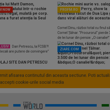
M NOW
PROFM.RO
Descarcă aplicația Pr
Cornel Dinu, război total cu finul s
Cornel Țălnar. "Procurorul" pierde
de lei lunar din pensie: „O canalie!”
LUSIV
Dan Petrescu, la FCSB?!
ZIARE.COM
 Becali are putere de convingere”
permit afisarea continutul din aceasta sectiune. Poti actua
accepti cookie-urile social media