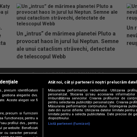
.
Un r
Un „intrus” de mărimea planetei Pluto a
e
nevă
provocat haos în jurul lui Neptun. Semne
sta
reuș
ale unui cataclism străvechi, detectate
de telescopul Webb
Copyright © 2026 / DIGI ROMANIA S.A.
dențiale
Atât noi, cât și partenerii noștri prelucrăm date
litate
Abonare Digi TV
Frecvente Digi Sport
Retransmisie Digi Sport
Contac
, precum identificatorii
Măsurarea performanței reclamelor. Utilizarea profilu
personalizat. Stocarea și/sau accesarea informațiilor
Versiune mobil
 gestiona alegerile dvs.
îmbunătățirea serviciilor. Crearea profilurilor de conținu
te. Aceste alegeri vor fi
pentru selectarea publicității personalizate. Crearea profil
Măsurarea performanței conținutului. Înțelegerea public
date din surse diferite. Utilizarea datelor limitate pentru 
ere, precum si furnizorii
limitate pentru a selecta publicitatea. Date precise de ge
dispozitivului.
 sa functioneze, pentru a
/sau profilul dvs., pentru
Listă parteneri (furnizori)
ul pe website. Beneficiati
or cu caracter personal.