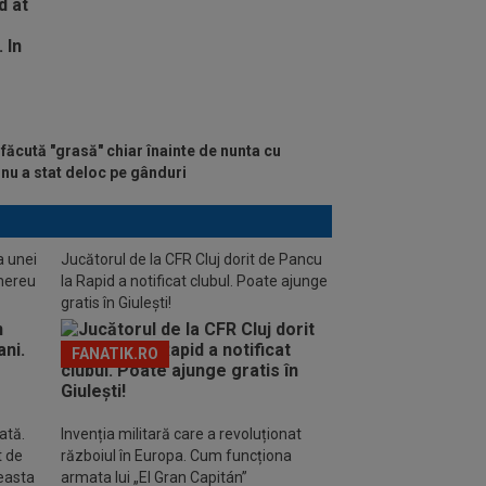
făcută "grasă" chiar înainte de nunta cu
nu a stat deloc pe gânduri
a unei
Jucătorul de la CFR Cluj dorit de Pancu
 mereu
la Rapid a notificat clubul. Poate ajunge
gratis în Giulești!
FANATIK.RO
ată.
Invenția militară care a revoluționat
t de
războiul în Europa. Cum funcționa
ceasta
armata lui „El Gran Capitán”