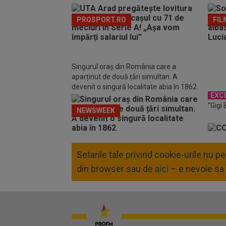
PROSPORT.RO
FIL
Singurul oraș din România care a
aparținut de două țări simultan. A
devenit o singură localitate abia în 1862
EXC
”Gigi
NEWSWEEK
Setarile tale privind cookie-urile nu 
din browser sau de
aici
– e nevoie sa 