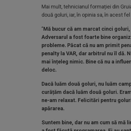
Mai mult, tehnicianul formației din Grui
două goluri, iar, în opinia sa, în acest f
”
Mă bucur că am marcat cinci goluri
Adversarul a fost foarte bine organiza
probleme. Păcat că nu am primit pena
penalty la VAR, dar arbitrul nu îl dă.
mai înțeleg nimic. Bine că nu a influe
deloc.
Dacă luăm două goluri, nu luăm campio
curățăm dacă luăm două goluri. Eram v
ne-am relaxat. Felicitări pentru golu
apărarea.
Suntem bine, dar nu am cum să mă lin
a fost făcută programarea. Ei au șapt