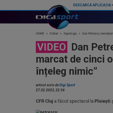
DESCARCĂ APLICAȚIA
Dan Petrescu a rupt tăcerea despre situația dezastruoasă de la CFR Cluj: ”Te poți face de râs”
Marius Șumudi
HOME
Fotbal
SuperLiga
Dan Petrescu, nemulțumit
VIDEO
Dan Petre
marcat de cinci or
înțeleg nimic”
articol scris de
Digi Sport
27.02.2023, 22:34
CFR Cluj
a făcut spectacol la
Ploiești
ș