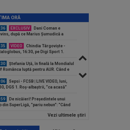
:36
Gata să spună ”da” pentru
itura verii, Pep Guardiola s-a răzgândit
TIMA ORĂ
...
:36
EXCLUSIV
Dani Coman e
vins, după ce Marius Șumudică a
ut palma cu CFR Cluj
:35
VIDEO
Chindia Târgoviște -
aloglobus, 16:30, pe Digi Sport 1.
imul meci al...
:30
Ștefania Uță, în finală la Mondialul
! Românca luptă pentru AUR. Când e
sa
:06
Sepsi - FCSB | LIVE VIDEO, luni,
30, DGS 1. Roș-albaștrii, ”ca acasă”
.
:59
De nicăieri! Președintele unui
b din SuperLigă, ”pariu nebun”: ”Când
e...
Vezi ultimele ştiri
:58
Presa din Portugalia a fost atentă
Dinamo - Voluntari 4-0 și a scris
pre...