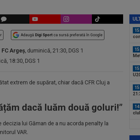
15
lov
UL
și a
15
r
Adaugă
Digi Sport
ca sursă preferată în Google
con
băt
15
-
FC Argeș
, duminică, 21:30, DGS 1
Met
ică, 18:30, DGS 1
Ult
15
U20
cur
rătat extrem de supărat, chiar dacă CFR Cluj a
15
21:
la..
ățăm dacă luăm două goluri!”
14
clu
fac
de decizia lui Găman de a nu acorda penalty la
15
nitorul VAR.
la 
des