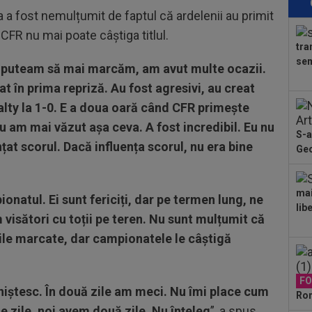
15
a a fost nemulțumit de faptul că ardelenii au primit
Rap
el CFR nu mai poate câștiga titlul.
tra
15
sem
, puteam să mai marcăm, am avut multe ocazii.
LIV
ple
t în prima repriză. Au fost agresivi, au creat
15
lty la 1-0. E a doua oară când CFR primește
Jon
 Nu am mai văzut așa ceva. A fost incredibil. Eu nu
S-a
15
nțat scorul. Dacă influența scorul, nu era bine
Geo
lov
și a
mai
natul. Ei sunt fericiți, dar pe termen lung, ne
lib
isători cu toții pe teren. Nu sunt mulțumit că
rile marcate, dar campionatele le câștigă
F
iștesc. În două zile am meci. Nu îmi place cum
Rom
e zile, noi avem două zile. Nu înțeleg
”, a spus