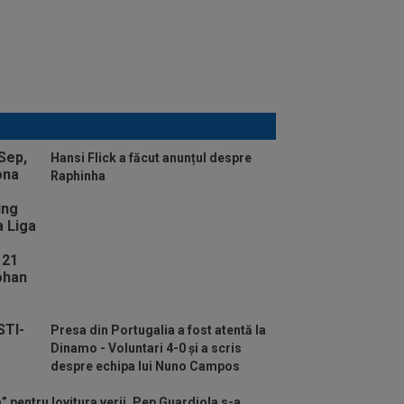
Hansi Flick a făcut anunțul despre
Raphinha
Presa din Portugalia a fost atentă la
Dinamo - Voluntari 4-0 și a scris
despre echipa lui Nuno Campos
” pentru lovitura verii, Pep Guardiola s-a