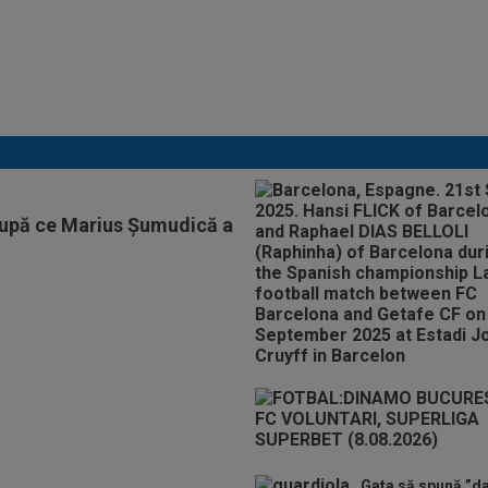
Cel mai bine plătit
jucător din SuperLigă a
devenit liber! Gigi Becali
spunea: ”Pregătesc o
bombă! Bani mulți”
upă ce Marius Șumudică a
Gata să spună ”da