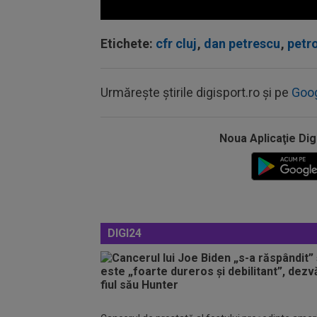
Volume
90%
Etichete:
cfr cluj
,
dan petrescu
,
petro
Urmărește știrile digisport.ro și pe
Goo
Noua Aplicaţie Dig
DIGI24