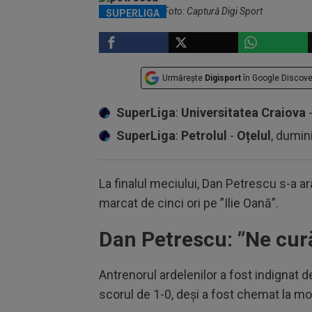
Dan Petrescu / Foto: Captură Digi Sport
SUPERLIGA
Urmărește
Digisport
în Google Discove
SuperLiga
:
Universitatea Craiova
SuperLiga
:
Petrolul
-
Oțelul
, dumin
La finalul meciului, Dan Petrescu s-a a
marcat de cinci ori pe ”Ilie Oană”.
Dan Petrescu: ”Ne cur
Antrenorul ardelenilor a fost indignat 
scorul de 1-0, deși a fost chemat la mo