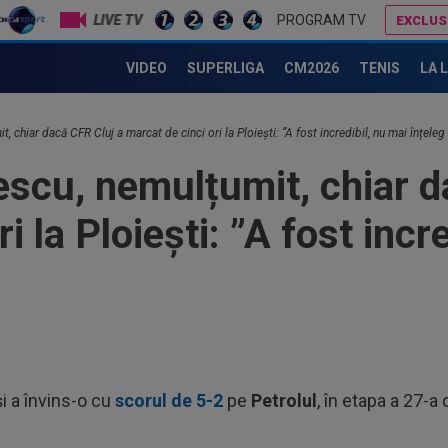
Met
LIVE TV
PROGRAM TV
EXCLUS
Ult
că vrea 4 transferuri la CFR Cluj!
Dani Coman e convins, după ce Marius Șumudică a bătut palma
15
VIDEO
SUPERLIGA
CM2026
TENIS
LA 
U20
cur
15
, chiar dacă CFR Cluj a marcat de cinci ori la Ploiești: ”A fost incredibil, nu mai înțeleg
21:
la..
scu, nemulțumit, chiar d
14
clu
i la Ploiești: ”A fost incr
fac
15
la 
des
15
Rap
15
LIV
i a învins-o cu
scorul de 5-2
pe
Petrolul
, în etapa a 27-a
ple
15
Jon