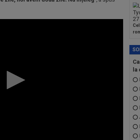
Cel
rom
SO
Ca
la