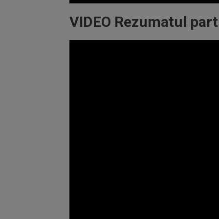
Volume
90%
VIDEO Rezumatul partid