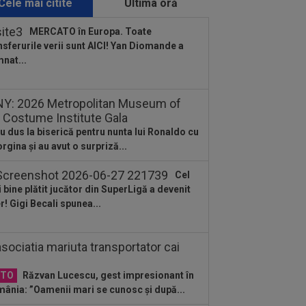
Cele mai citite
Ultima oră
:58
Hansi Flick a făcut anunțul despre
hinha
MERCATO în Europa. Toate
nsferurile verii sunt AICI! Yan Diomande a
:49
Universitatea Craiova - FC Argeș,
nat...
E VIDEO, 21:30, DGS 1. Un jucător a
cat...
:38
Începe scandalul: Frenkie De
g a refuzat-o pe Barcelona!
u dus la biserică pentru nunta lui Ronaldo cu
:36
Gata să spună ”da” pentru
rgina și au avut o surpriză...
itura verii, Pep Guardiola s-a răzgândit
...
Cel
 bine plătit jucător din SuperLigă a devenit
er! Gigi Becali spunea...
OTO
Răzvan Lucescu, gest impresionant în
ânia: ”Oamenii mari se cunosc și după...