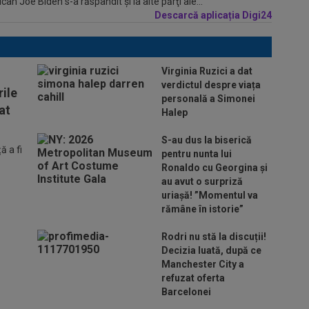
n Joe Biden s-a răspândit şi la alte părţi ale...
Descarcă aplicația Digi24
Virginia Ruzici a dat
verdictul despre viața
ile
personală a Simonei
at
Halep
S-au dus la biserică
 a fi
pentru nunta lui
Ronaldo cu Georgina și
au avut o surpriză
uriașă! ”Momentul va
rămâne în istorie”
Rodri nu stă la discuții!
Decizia luată, după ce
Manchester City a
refuzat oferta
Barcelonei