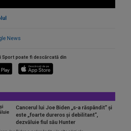
lul
gle News
i Sport poate fi descărcată din
Cancerul lui Joe Biden „s-a răspândit” şi
este „foarte dureros și debilitant”,
dezvăluie fiul său Hunter