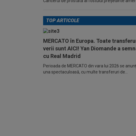
Cancerul de prostată al fostului preşedinte america
TOP ARTICOLE
MERCATO în Europa. Toate transferur
verii sunt AICI! Yan Diomande a semn
cu Real Madrid
Perioada de MERCATO din vara lui 2026 se anunță
una spectaculoasă, cu multe transferuri de...