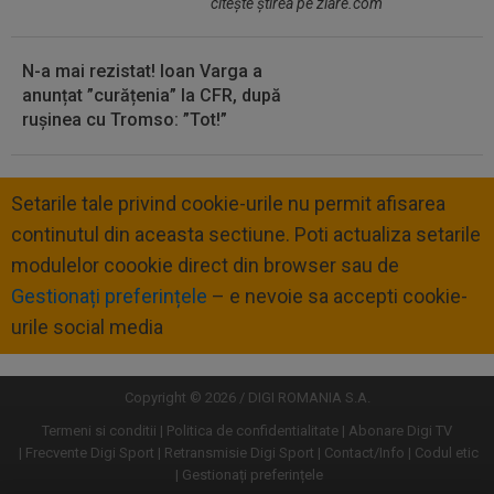
citeşte ştirea pe ziare.com
N-a mai rezistat! Ioan Varga a
anunțat ”curățenia” la CFR, după
rușinea cu Tromso: ”Tot!”
Setarile tale privind cookie-urile nu permit afisarea
continutul din aceasta sectiune. Poti actualiza setarile
modulelor coookie direct din browser sau de
Gestionați preferințele
– e nevoie sa accepti cookie-
urile social media
Copyright © 2026 / DIGI ROMANIA S.A.
Termeni si conditii
Politica de confidentialitate
Abonare Digi TV
Frecvente Digi Sport
Retransmisie Digi Sport
Contact/Info
Codul etic
Gestionați preferințele