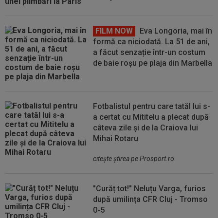
FILM NOW
Eva Longoria, mai în
formă ca niciodată. La 51 de ani,
a făcut senzație într-un costum
de baie roșu pe plaja din Marbella
Fotbalistul pentru care tatăl lui s-
a certat cu Mititelu a plecat după
câteva zile și de la Craiova lui
Mihai Rotaru
citeşte ştirea pe Prosport.ro
"Curăț tot!" Neluțu Varga, furios
după umilința CFR Cluj - Tromso
0-5