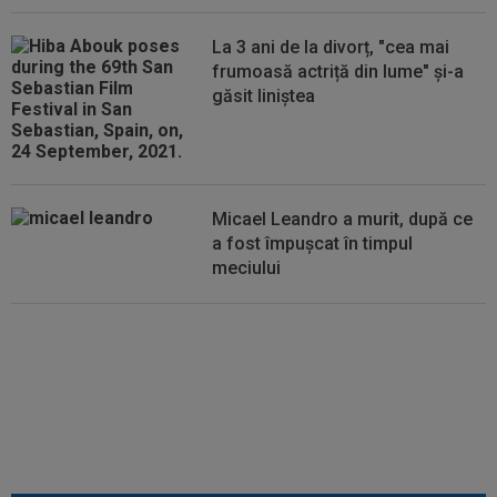
se va întâmpla cu Jason Kodor, după ce atacantul...
La 3 ani de la divorț, "cea mai
09:35
Toni Kroos a scris 3 cuvinte, după ce Vinicius
frumoasă actriță din lume" și-a
Jr. și-a prelungit contractul cu...
găsit liniștea
Micael Leandro a murit, după ce
a fost împușcat în timpul
meciului
EXCLUSIV
Lovitură de proporții:
Ioan Varga, gata să renunțe la
CFR și să preia alt club din
SuperLigă: ”Acolo sunt toate
condițiile”