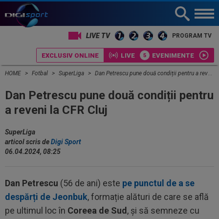
LIVE TV
PROGRAM TV
EXCLUSIV ONLINE
LIVE
EVENIMENTE
HOME
Fotbal
SuperLiga
Dan Petrescu pune două condiții pentru a reveni la CFR Cluj
Dan Petrescu pune două condiții pentru
a reveni la CFR Cluj
SuperLiga
articol scris de
Digi Sport
06.04.2024, 08:25
Dan Petrescu
(56 de ani) este
pe punctul de a se
despărți de Jeonbuk
, formație alături de care se află
pe ultimul loc în
Coreea de Sud
, și să semneze cu