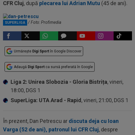
CFR Cluj
, după
plecarea lui Adrian Mutu
(45 de ani).
Dan Petrescu / Foto: Profimedia
SUPERLIGA
Urmărește
Digi Sport
în Google Discover
Adaugă
Digi Sport
ca sursă preferată în Google
Liga 2: Unirea Slobozia - Gloria Bistrița
, vineri,
18:00, DGS 1
SuperLiga: UTA Arad - Rapid
, vineri, 21:00, DGS 1
În prezent, Dan Petrescu ar
discuta deja cu Ioan
Varga (52 de ani), patronul lui CFR Cluj
, despre