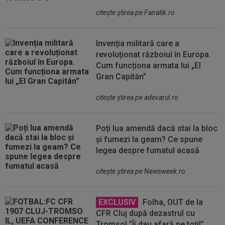
citeşte ştirea pe Fanatik.ro
Invenția militară care a
revoluționat războiul în Europa.
Cum funcționa armata lui „El
Gran Capitán”
citeşte ştirea pe adevarul.ro
Poți lua amendă dacă stai la bloc
și fumezi la geam? Ce spune
legea despre fumatul acasă
citeşte ştirea pe Newsweek.ro
EXCLUSIV
Folha, OUT de la
CFR Cluj după dezastrul cu
Tromso! ”Îi dau afară pe toți!”.