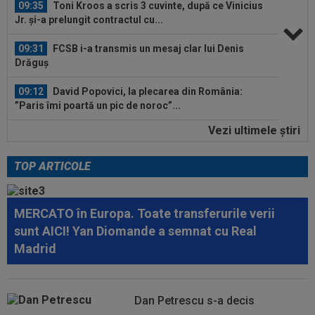
09:35
Toni Kroos a scris 3 cuvinte, după ce Vinicius
Jr. și-a prelungit contractul cu...
09:31
FCSB i-a transmis un mesaj clar lui Denis
Drăguș
09:12
David Popovici, la plecarea din România:
”Paris îmi poartă un pic de noroc”...
Vezi ultimele ştiri
09:11
EXCLUSIV
Gigi Becali l-a auzit pe Victor
Pițurcă și i-a dat replica: ”Gata!”
TOP ARTICOLE
10:12
Verdict fără dubii: cei doi jucători de care
FCSB are nevoie pentru a ”câștiga...
MERCATO în Europa. Toate transferurile verii
10:06
Elias Charalambous a debutat pe banca lui
sunt AICI! Yan Diomande a semnat cu Real
Levadiakos
Madrid
10:00
EXCLUSIV
Ce a spus Antonio Folha, fără să
știe că a fost dat afară de Ioan Varga de la...
Dan Petrescu s-a decis
09:47
EXCLUSIV
Conducerea Rapidului a spus ce