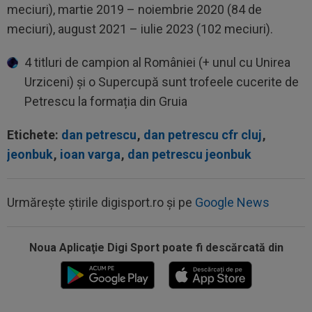
meciuri), martie 2019 – noiembrie 2020 (84 de
meciuri), august 2021 – iulie 2023 (102 meciuri).
4 titluri de campion al României (+ unul cu Unirea
Urziceni) și o Supercupă sunt trofeele cucerite de
Petrescu la formația din Gruia
Etichete:
dan petrescu
,
dan petrescu cfr cluj
,
jeonbuk
,
ioan varga
,
dan petrescu jeonbuk
Urmărește știrile digisport.ro și pe
Google News
Noua Aplicaţie Digi Sport poate fi descărcată din
09:47
EXCLUSIV
Conducerea Rapidului a spus ce
se va întâmpla cu Jason Kodor, după ce atacantul...
09:35
Toni Kroos a scris 3 cuvinte, după ce Vinicius
Jr. și-a prelungit contractul cu...