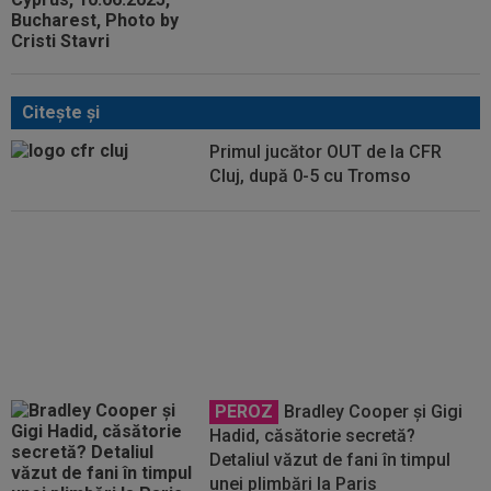
Citeşte şi
Primul jucător OUT de la CFR
Cluj, după 0-5 cu Tromso
EXCLUSIV
Dorit iar de Varga la
CFR Cluj, Edi Iordănescu a luat
decizia!
PEROZ
Bradley Cooper și Gigi
Hadid, căsătorie secretă?
Detaliul văzut de fani în timpul
unei plimbări la Paris