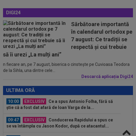
09:31
FCSB i-a transmis un mesaj clar lui Denis
DIGI24
Drăguș
Sărbătoare importantă
09:12
David Popovici, la plecarea din România:
în calendarul ortodox pe
”Paris îmi poartă un pic de noroc”...
7 august: Ce tradiții se
09:11
EXCLUSIV
Gigi Becali l-a auzit pe Victor
respectă și cui trebuie
Pițurcă și i-a dat replica: ”Gata!”
să îi urezi „La mulți ani”
n fiecare an, pe 7 august, biserica o cinstește pe Cuvioasa Teodora
10:12
Verdict fără dubii: cei doi jucători de care
de la Sihla, una dintre cele...
FCSB are nevoie pentru a ”câștiga...
Descarcă aplicația Digi24
10:06
Elias Charalambous a debutat pe banca lui
Levadiakos
ULTIMA ORĂ
10:00
EXCLUSIV
Ce a spus Antonio Folha, fără să
știe că a fost dat afară de Ioan Varga de la...
09:47
EXCLUSIV
Conducerea Rapidului a spus ce
se va întâmpla cu Jason Kodor, după ce atacantul...