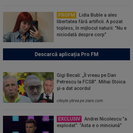
PROFM
Lidia Buble a ales
libertatea fără artificii. A pozat
topless, în mijlocul naturii: "Nu e
niciodată despre corp"
Descarcă aplicația Pro FM
Gigi Becali: „Îl vreau pe Dan
Petrescu la FCSB”. Mihai Stoica
și-a dat acordul
citeşte ştirea pe ziare.com
EXCLUSIV
Andrei Nicolescu ”a
explodat”: ”Asta e o minciună”