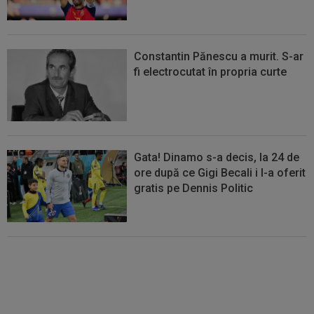
Constantin Pănescu a murit. S-ar
fi electrocutat în propria curte
Gata! Dinamo s-a decis, la 24 de
ore după ce Gigi Becali i l-a oferit
gratis pe Dennis Politic
Lovitură de teatru: Dan Petrescu
e aproape de revenirea în
SuperLigă, dar nu la FCSB!