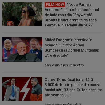
FILM NOW
“Noua Pamela
Anderson” a îmbrăcat costumul
de baie roșu din “Baywatch”.
Brooks Nader promite să facă
senzație în serialul din 2027
Mitică Dragomir intervine în
scandalul dintre Adrian
Bumbescu și Dorinel Munteanu:
„Are dreptate”
citeşte ştirea pe Prosport.ro
Cornel Dinu, lăsat lunar fără
3.500 de lei din pensie din cauza
finului său, Țălnar. Culise neștiute
ale scandalului
citeşte ştirea pe Fanatik.ro