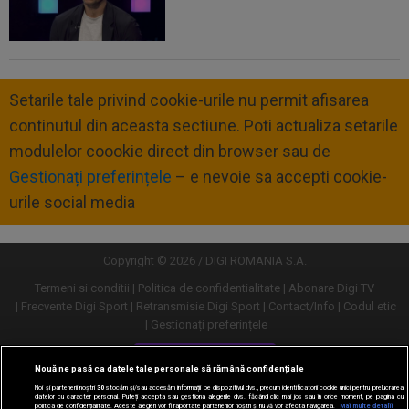
Setarile tale privind cookie-urile nu permit afisarea
continutul din aceasta sectiune. Poti actualiza setarile
modulelor coookie direct din browser sau de
Gestionați preferințele
– e nevoie sa accepti cookie-
urile social media
Copyright © 2026 / DIGI ROMANIA S.A.
Termeni si conditii
Politica de confidentialitate
Abonare Digi TV
Frecvente Digi Sport
Retransmisie Digi Sport
Contact/Info
Codul etic
Gestionați preferințele
Versiune desktop
Nouă ne pasă ca datele tale personale să rămână confidențiale
Noi și partenerii noștri
30
stocăm și/sau accesăm informații pe dispozitivul dvs., precum identificatorii cookie unici pentru prelucrarea
datelor cu caracter personal. Puteți accepta sau gestiona alegerile dvs. făcând clic mai jos sau în orice moment, pe pagina cu
politica de confidențialitate. Aceste alegeri vor fi raportate partenerilor noștri și nu vă vor afecta navigarea.
Mai multe detalii