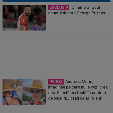
EXCLUSIV
Dinamo a făcut
anunțul despre George Pușcaș
EXCLUSIV
Un nou transfer pe
axa Dinamo - FCSB? Reacția lui
Andrei Nicolescu
PEROZ
Andreea Marin,
imaginile pe care nu le vezi prea
des. Siluetă perfectă în costum
de baie: "Eu cred că ai 18 ani"