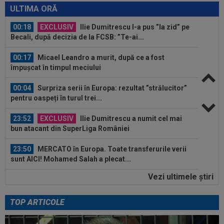
ULTIMA ORĂ
00:18
EXCLUSIV
Ilie Dumitrescu l-a pus ”la zid” pe
Becali, după decizia de la FCSB: ”Te-ai...
00:17
Micael Leandro a murit, după ce a fost
împușcat în timpul meciului
00:04
Surpriza serii în Europa: rezultat ”strălucitor”
pentru oaspeți în turul trei...
23:52
EXCLUSIV
Ilie Dumitrescu a numit cel mai
bun atacant din SuperLiga României
23:50
MERCATO în Europa. Toate transferurile verii
sunt AICI! Mohamed Salah a plecat...
Vezi ultimele ştiri
23:42
Surpriza din preliminariile Champions League
le-a rupt seria de victorii...
TOP ARTICOLE
00:22
EXCLUSIV
Dan Petrescu s-a decis