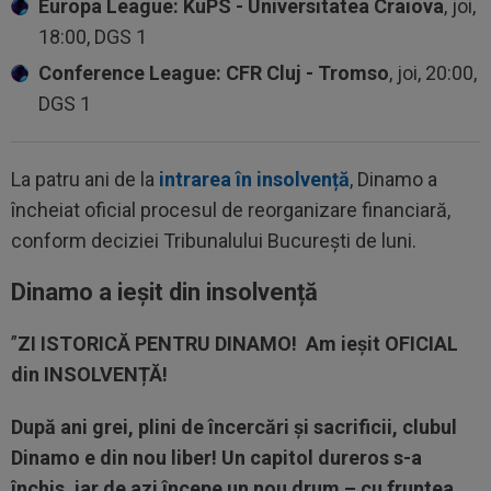
Europa League: KuPS - Universitatea Craiova
, joi,
18:00, DGS 1
Conference League: CFR Cluj - Tromso
, joi, 20:00,
DGS 1
La patru ani de la
intrarea în insolvență
, Dinamo a
încheiat oficial procesul de reorganizare financiară,
conform deciziei Tribunalului București de luni.
Dinamo a ieșit din insolvență
”
ZI ISTORICĂ PENTRU DINAMO!
Am ieșit OFICIAL
din INSOLVENȚĂ!
După ani grei, plini de încercări și sacrificii, clubul
Dinamo e din nou liber!
Un capitol dureros s-a
închis, iar de azi începe un nou drum – cu fruntea