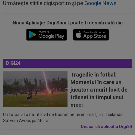
Urmărește știrile digisport.ro și pe
Google News
Noua Aplicaţie Digi Sport poate fi descărcată din
00:17
Micael Leandro a murit, după ce a fost
împușcat în timpul meciului
00:04
Surpriza serii în Europa: rezultat ”strălucitor”
pentru oaspeți în turul trei...
23:52
EXCLUSIV
Ilie Dumitrescu a numit cel mai
DIGI24
bun atacant din SuperLiga României
Tragedie în fotbal:
23:50
MERCATO în Europa. Toate transferurile verii
Momentul în care un
sunt AICI! Mohamed Salah a plecat...
jucător a murit lovit de
23:42
Surpriza din preliminariile Champions League
trăsnet în timpul unui
le-a rupt seria de victorii...
meci
Un fotbalist a murit lovit de trăsnet pe teren, marţi, în Thailanda.
00:22
EXCLUSIV
Dan Petrescu s-a decis
Safwan Awae, jucător al...
Descarcă aplicația Digi24
00:19
Jovo Lukic e în fața transferului carierei