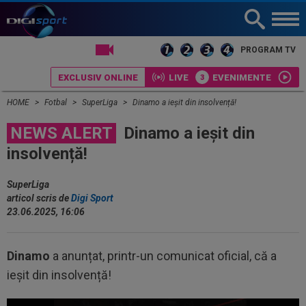
LIVE TV
PROGRAM TV
EXCLUSIV ONLINE
LIVE
EVENIMENTE
HOME
Fotbal
SuperLiga
Dinamo a ieșit din insolvență!
NEWS ALERT
Dinamo a ieșit din
insolvență!
SuperLiga
articol scris de
Digi Sport
23.06.2025, 16:06
Dinamo
a anunțat, printr-un comunicat oficial, că a
ieșit din insolvență!