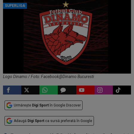
SUPERLIGA
Logo Dinamo / Foto: Facebook@Dinamo Bucuresti
Urmărește
Digi Sport
în Google Discover
Adaugă
Digi Sport
ca sursă preferată în Google