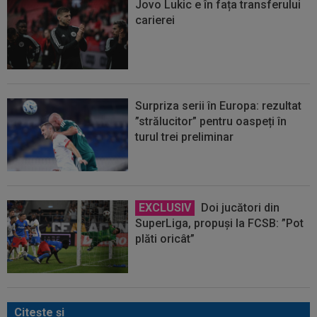
Jovo Lukic e în fața transferului
carierei
Surpriza serii în Europa: rezultat
”strălucitor” pentru oaspeți în
turul trei preliminar
EXCLUSIV
Doi jucători din
SuperLiga, propuși la FCSB: ”Pot
plăti oricât”
Citeşte şi