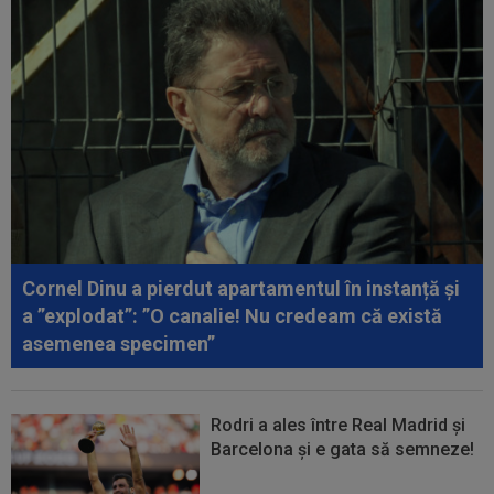
00:19
Jovo Lukic e în fața transferului carierei
00:18
EXCLUSIV
Ilie Dumitrescu l-a pus ”la zid” pe
Becali, după decizia de la FCSB: ”Te-ai...
00:17
Micael Leandro a murit, după ce a fost
împușcat în timpul meciului
00:04
Surpriza serii în Europa: rezultat ”strălucitor”
pentru oaspeți în turul trei...
Cornel Dinu a pierdut apartamentul în instanță și
a ”explodat”: ”O canalie! Nu credeam că există
asemenea specimen”
Rodri a ales între Real Madrid și
Barcelona și e gata să semneze!