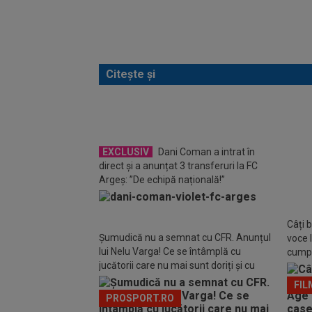
Citește și
Phili
euro!
EXCLUSIV
Dani Coman a intrat în
direct și a anunțat 3 transferuri la FC
Argeș: ”De echipă națională!”
Câți b
Șumudică nu a semnat cu CFR. Anunțul
voce l
lui Nelu Varga! Ce se întâmplă cu
cumpă
jucătorii care nu mai sunt doriți și cu
facult
Folha
FIL
PROSPORT.RO