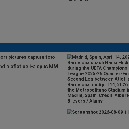
Cel mai bine plătit
jucător din SuperLigă a
devenit liber! Gigi Becali
spunea: ”Pregătesc o
bombă! Bani mulți”
nd a aflat ce i-a spus MM