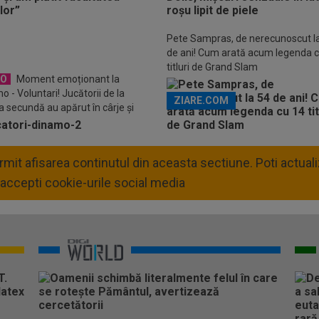
Descarcă aplicația Pr
Pete Sampras, de nerecunoscut l
de ani! Cum arată acum legenda 
titluri de Grand Slam
EO
Moment emoționant la
o - Voluntari! Jucătorii de la
ZIARE.COM
a secundă au apărut în cârje și
e cu rotile
permit afisarea continutul din aceasta sectiune. Poti actua
accepti cookie-urile social media