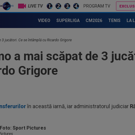
LIVE TV
PROGRAM TV
EXCLUS
Neașteptat: au renunțat la Al-Hamlawi și îl vor pe Jovo Lukic!
VIDEO
SUPERLIGA
CM2026
TENIS
LA 
12
VID
3 jucători. Ce se întâmplă cu Ricardo Grigore
Vis
12
o a mai scăpat de 3 jucăt
LIV
ple
rdo Grigore
12
Met
Ult
11
în 
Arg
11
nsferurilor
în această iarnă, iar administratorul judiciar
R
Sup
sco
13
”in
Sto
Pictures