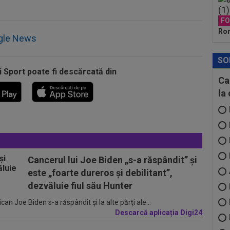
F
Rom
gle News
SO
i Sport poate fi descărcată din
Ca
la
Cancerul lui Joe Biden „s-a răspândit” şi
este „foarte dureros și debilitant”,
dezvăluie fiul său Hunter
n Joe Biden s-a răspândit şi la alte părţi ale...
Descarcă aplicația Digi24