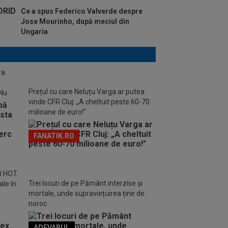
Ce a spus Federico Valverde despre
Jose Mourinho, după meciul din
Ungaria
ra
i
Prețul cu care Neluțu Varga ar putea
„Nu
vinde CFR Cluj: „A cheltuit peste 60-70
milioane de euro!"
FANATIK.RO
t HOT.
Trei locuri de pe Pământ interzise și
ale în
mortale, unde supraviețuirea ține de
noroc
ADEVARUL