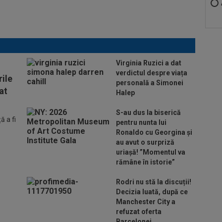
Virginia Ruzici a dat
verdictul despre viața
ile
personală a Simonei
at
Halep
S-au dus la biserică
 a fi
pentru nunta lui
Ronaldo cu Georgina și
au avut o surpriză
uriașă! ”Momentul va
rămâne în istorie”
Rodri nu stă la discuții!
Decizia luată, după ce
Manchester City a
refuzat oferta
Barcelonei