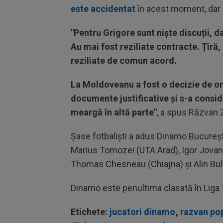
este accidentat
în acest moment, dar ș
"Pentru Grigore sunt niște discuții, 
Au mai fost reziliate contracte. Țîră
reziliate de comun acord.
La Moldoveanu a fost o decizie de ordi
documente justificative și s-a consid
meargă în altă parte"
, a spus Răzvan Z
Șase fotbaliști a adus Dinamo Bucureșt
Marius Tomozei (UTA Arad), Igor Jovano
Thomas Chesneau (Chiajna) și Alin Bulei
Dinamo este penultima clasată în Liga 
Etichete:
jucatori dinamo
,
razvan po