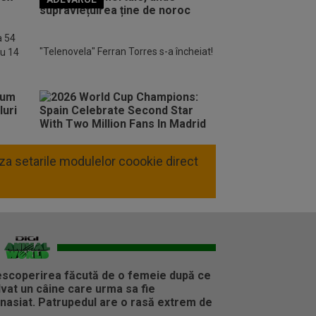
o FM
a 54
"Telenovela" Ferran Torres s-a încheiat!
cu 14
liza setarile modulelor coookie direct