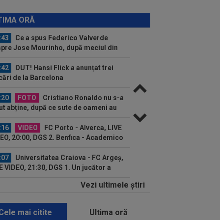
:48
Sepsi - FCSB | LIVE VIDEO, luni,
30, DGS 1. Roș-albaștrii, ”ca acasă”
TIMA ORĂ
.
:43
Ce a spus Federico Valverde
pre Jose Mourinho, după meciul din
aria
:42
OUT! Hansi Flick a anunțat trei
cări de la Barcelona
:20
FOTO
Cristiano Ronaldo nu s-a
ut abține, după ce sute de oameni au
rut la...
:16
VIDEO
FC Porto - Alverca, LIVE
EO, 20:00, DGS 2. Benfica - Academico
eu, 22:30...
:07
Universitatea Craiova - FC Argeș,
E VIDEO, 21:30, DGS 1. Un jucător a
cat...
Vezi ultimele ştiri
:07
VIDEO
Chindia Târgoviște -
aloglobus, 16:30, pe Digi Sport 1.
imul meci al...
Cele mai citite
Ultima oră
:57
EXCLUSIV
Dani Coman a intrat