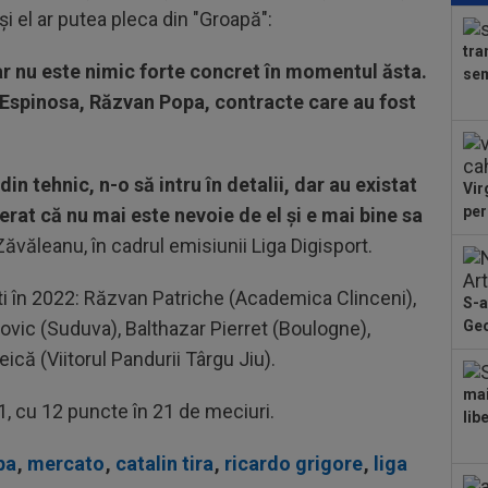
i el ar putea pleca din "Groapă":
în 
Arg
tra
11
dar nu este nimic forte concret în momentul ăsta.
sem
Sup
, Espinosa, Răzvan Popa, contracte care au fost
sco
13
”in
Sto
n tehnic, n-o să intru în detalii, dar au existat
Vir
12
per
erat că nu mai este nevoie de el și e mai bine sa
21:
la..
ăvăleanu, în cadrul emisiunii Liga Digisport.
12
des
i în 2022: Răzvan Patriche (Academica Clinceni),
S-a
Ung
vic (Suduva), Balthazar Pierret (Boulogne),
Geo
12
ple
că (Viitorul Pandurii Târgu Jiu).
12
mai
1, cu 12 puncte în 21 de meciuri.
put
lib
apă
pa
,
mercato
,
catalin tira
,
ricardo grigore
,
liga