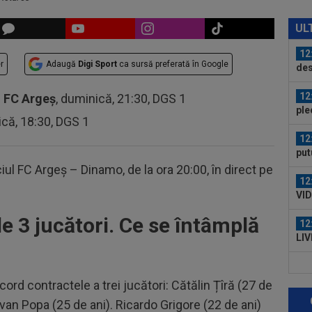
12
21:
UL
la..
12
r
Adaugă
Digi Sport
ca sursă preferată în Google
des
Ung
12
-
FC Argeș
, duminică, 21:30, DGS 1
ple
ică, 18:30, DGS 1
12
put
apă
iul FC Argeș – Dinamo, de la ora 20:00, în direct pe
12
VID
Vis
 3 jucători. Ce se întâmplă
12
LIV
ple
12
Met
ord contractele a trei jucători: Cătălin Țîră (27 de
Ult
zvan Popa (25 de ani). Ricardo Grigore (22 de ani)
11