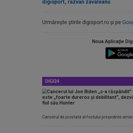
digisport
,
razvan zavaleanu
Urmărește știrile digisport.ro și pe
Goo
Noua Aplicaţie Dig
DIGI24
Cancerul de prostată al fostului preşedinte america