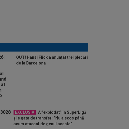
OUT! Hansi Flick a anunțat trei plecări
de la Barcelona
EXCLUSIV
A ”explodat” în SuperLigă
și e gata de transfer: ”Nu a scos până
acum atacant de genul acesta”