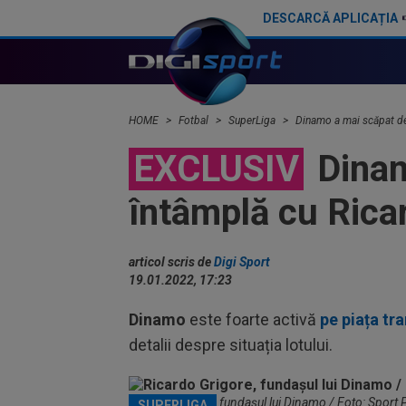
DESCARCĂ APLICAȚIA
S-a decis! Pleacă de la Barcelona, după doar un singur sezon
HOME
Fotbal
SuperLiga
Dinamo a mai scăpat de 
EXCLUSIV
Dinam
întâmplă cu Rica
articol scris de
Digi Sport
19.01.2022, 17:23
Dinamo
este foarte activă
pe piața tra
detalii despre situația lotului.
Ricardo Grigore, fundașul lui Dinamo / Foto: Sport 
SUPERLIGA