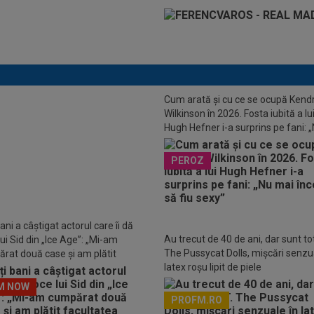
Cum arată și cu ce se ocupă Kend
p Otele a spus ”DA”: 3.000.000 de
Wilkinson în 2026. Fosta iubită a lu
Hugh Hefner i-a surprins pe fani: 
mai încerc să fiu sexy”
PEROZ
ani a câștigat actorul care îi dă
Au trecut de 40 de ani, dar sunt to
ui Sid din „Ice Age”: „Mi-am
The Pussycat Dolls, mișcări senzu
rat două case și am plătit
latex roșu lipit de piele
atea copiilor”
M NOW
PROFM.RO