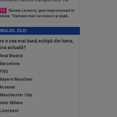
OTO
Răzvan Lucescu, gest impresionant în
ânia: ”Oamenii mari se cunosc și după...
NDAJUL ZILEI
re e cea mai bună echipă din lume,
 ora actuală?
Real Madrid
Barcelona
PSG
Bayern Munchen
Arsenal
Manchester City
Inter Milano
Liverpool