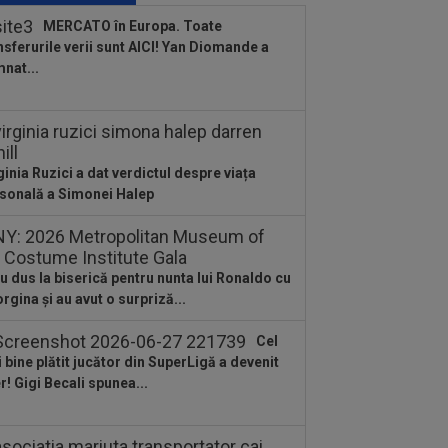
direct și a anunțat 3 transferuri la FC
MERCATO în Europa. Toate
eș: ”De...
nsferurile verii sunt AICI! Yan Diomande a
:43
EXCLUSIV
A ”explodat” în
nat...
erLigă și e gata de transfer: ”Nu a
s până acum atacant...
:01
Giovanni Becali a rămas
terzis” când a aflat ce i-a spus MM
ica lui Gigi...
ginia Ruzici a dat verdictul despre viața
:48
Sepsi - FCSB | LIVE VIDEO, luni,
sonală a Simonei Halep
30, DGS 1. Roș-albaștrii, ”ca acasă”
.
:43
Ce a spus Federico Valverde
pre Jose Mourinho, după meciul din
u dus la biserică pentru nunta lui Ronaldo cu
aria
rgina și au avut o surpriză...
:42
OUT! Hansi Flick a anunțat trei
cări de la Barcelona
Cel
:20
FOTO
Cristiano Ronaldo nu s-a
 bine plătit jucător din SuperLigă a devenit
ut abține, după ce sute de oameni au
er! Gigi Becali spunea...
rut la...