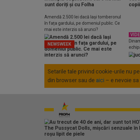
Amendă 2.500 lei dacă lași tomberonul
în fața gardului, pe domeniul public. Ce
mai este interzis să arunci?
VID
Dinam
NEWSWEEK
echip
scaun
Setarile tale privind cookie-urile nu 
din browser sau de
aici
– e nevoie sa 