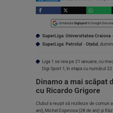
Urmărește
Digisport
în Google Discove
SuperLiga
:
Universitatea Craiova
SuperLiga
:
Petrolul
-
Oțelul
, dumin
Liga 1 se reia pe 21 ianuarie, cu mec
Digi Sport 1, în etapa cu numărul 22.
Dinamo a mai scăpat de
cu Ricardo Grigore
Clubul a reușit să rezilieze de comun ac
ani), Michel Espinosa (28 de ani) și Ră