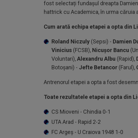
fost selectați fundașul dreapta Damien
hattrick cu Academica, în urma căruia a
Cum arată echipa etapei a opta din Li
Roland Niczuly
(Sepsi) -
Damien D
Vinicius
(FCSB),
Nicușor Bancu
(Un
Voluntari),
Alexandru Albu
(Rapid),
Botoșani) -
Jefte Betancor
(Farul),
Antrenorul etapei a opta a fost desemn
Toate rezultatele etapei a opta din Li
CS Mioveni - Chindia 0-1
UTA Arad - Rapid 2-2
FC Argeș - U Craiova 1948 1-0