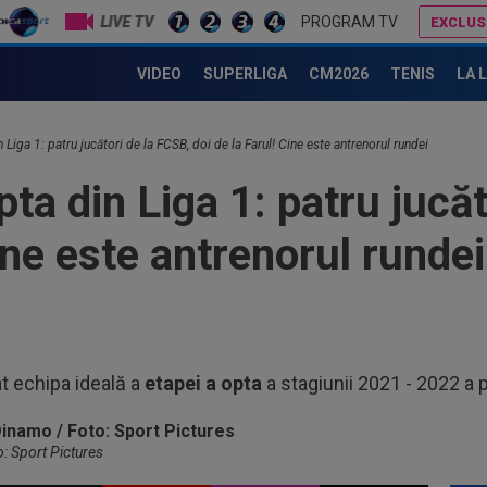
LIVE TV
PROGRAM TV
EXCLUS
Finlandezii au rostit patru nume de la Universitatea Craiova, înaintea duelului din UEFA Europa League
VIDEO
SUPERLIGA
CM2026
TENIS
LA 
09
Dul
09
 Liga 1: patru jucători de la FCSB, doi de la Farul! Cine este antrenorul rundei
Cri
pta din Liga 1: patru jucă
poz
09
Rap
Cine este antrenorul rundei
dar 
09
ant
la 
09
imp
t echipa ideală a
etapei a opta
a stagiunii 2021 - 2022 a pr
joc
10
Sta
o: Sport Pictures
10