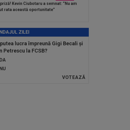
priză! Kevin Ciubotaru a semnat: ”Nu am
ut rata această oportunitate”
NDAJUL ZILEI
 putea lucra împreună Gigi Becali și
n Petrescu la FCSB?
DA
NU