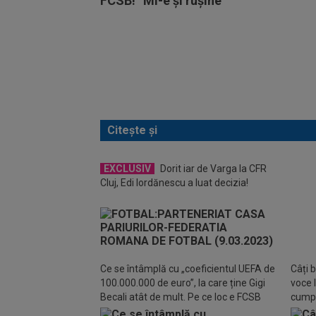
FCSB! ”Mi-e și rușine”
Citește și
EXCLUSIV
Dorit iar de Varga la CFR
Cluj, Edi Iordănescu a luat decizia!
EXC
jucăt
Ce se întâmplă cu „coeficientul UEFA de
Câți b
100.000.000 de euro”, la care ține Gigi
voce l
Becali atât de mult. Pe ce loc e FCSB
cumpă
facult