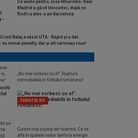
Ce veste pentru Jose Mourinho: Real
Madrid a găsit înlocuitor, după ce
Rodri a ales-o pe Barcelona
Cristi Balaj a văzut UTA - Rapid și a dat
: nu numai penalty, dar și alt cartonaș roșu!
inte
„Nu mai vorbesc cu el”. Ruptură
 în
iremediabilă în fotbalul românesc!
ine”
FANATIK.RO
ție pe
Curent mai scump din toamnă. Ce se
ctă
află în spatele noilor tarife la energie
nță