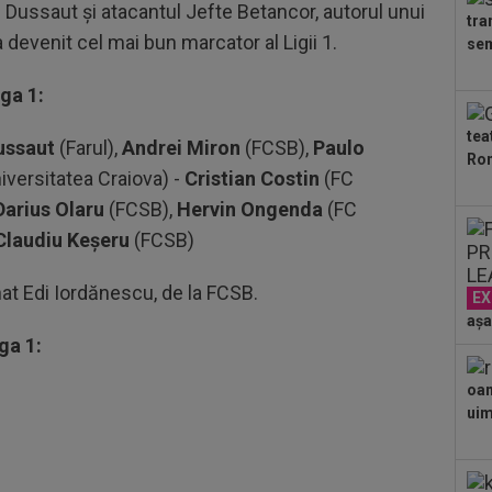
la 
 Dussaut și atacantul Jefte Betancor, autorul unui
tra
09
 devenit cel mai bun marcator al Ligii 1.
sem
imp
joc
ga 1:
10
Sta
tea
ussaut
(Farul),
Andrei Miron
(FCSB),
Paulo
Ron
10
iversitatea Craiova) -
Cristian Costin
(FC
Rea
Darius Olaru
(FCSB),
Hervin Ongenda
(FC
Rod
10
Claudiu Keșeru
(FCSB)
Bih
com
at Edi Iordănescu, de la FCSB.
EX
09
dec
așa
ga 1:
și...
09
ca 
oam
pro
uimi