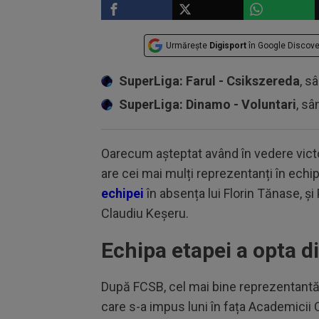
Urmărește
Digisport
în Google Discove
SuperLiga: Farul - Csikszereda
, s
SuperLiga: Dinamo - Voluntari
, sâ
Oarecum așteptat având în vedere vict
are cei mai mulți reprezentanți în echip
echipei
în absența lui Florin Tănase, și
Claudiu Keșeru.
Echipa etapei a opta di
După FCSB, cel mai bine reprezentantă 
care s-a impus luni în fața Academicii 