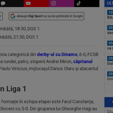
Rea
UL
Rod
10
r
Adaugă
Digi Sport
ca sursă preferată în Google
Bih
com
09
âmbătă, 18:30, DGS 1
dec
mbătă, 21:30, DGS 1
și...
09
ca 
pro
oria categorică din
derby-ul cu Dinamo
, 6-0, FCSB
09
a rundei, patru, stoperii Andrei Miron,
căpitanul
Dul
 Paulo Vinicius, mijlocașul Darius Olaru și atacantul
09
Cri
poz
n Liga 1
09
Rap
dar 
formație în echipa etapei este Farul Constanța,
09
Clinceni cu 5-0. Din gruparea lui Gheorghe Hagi au
ant