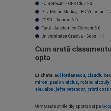
FC Botoșani - CFR Cluj 1-0
Gaz Metan Mediaș - FC Voluntari 1-
FCSB - Dinamo 6-0
Farul - Academica Clinceni 5-0
Universitatea Craiova - Sepsi 1-1
Cum arată clasamentul L
opta
Etichete:
edi iordanescu
,
claudiu ke
miron
,
paulo vinicius
,
roland niczuly
,
alex albu
,
jefte betancor
,
cristi costi
Urmărește știrile digisport.ro și pe
Goo