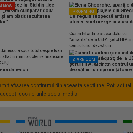
M NOW
PROFM.RO
Descarcă aplicația Pr
Gianni Infantino și scandalul cu
"amanta" de la UEFA: șeful FIFA, în
centrul unor dezvăluiri
ordănescu a spus totul despre Ioan
compromițătoare
, aflat în mari probleme financiare
ZIARE.COM
 Cluj
permit afisarea continutul din aceasta sectiune. Poti actua
accepti cookie-urile social media