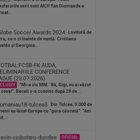
mașină! Necaz...
nsferurile verii sunt AICI! Yan Diomande a
:11
România - Lituania: ”Cel mai
nat...
ortant meci”. Apelul făcut înaintea
ului din...
:11
”Au vrut să-l omoare pe Messi”.
Lovitură de
rul argentinian, vizat de un atentat cu...
tru, cu o zi înainte de nuntă: Cristiano
aldo și Georgina...
:05
Ce veste pentru Jose Mourinho:
l Madrid a găsit înlocuitor, după ce
ri a...
:05
VIDEO
Concordia Chiajna - FC
or, 11:00, pe Digi Sport 1. Programul
plet al...
CLUSIV
”Mi-a zis MM: `Bă, Gigi, nu ai văzut
:49
Gata: făcut praf de Gigi Becali, a
is și vrea să plece de la FCSB! ”Mi-e
 ceva!”. Becali s-a convins după 29 de...
:49
"Dacă e nevoie de o sută de mingi
Din Tulcea, 5.000 de
să o dobor, atunci așa să fie!" A
enii au lăsat Europa cu ”gura căscată”: ”Am
dus...
t...
OFICIAL