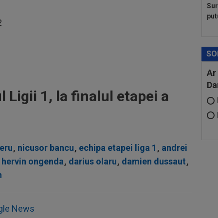
Sur
put
2
SO
Ar
Da
igii 1, la finalul etapei a
seru
,
nicusor bancu
,
echipa etapei liga 1
,
andrei
hervin ongenda
,
darius olaru
,
damien dussaut
,
n
gle News