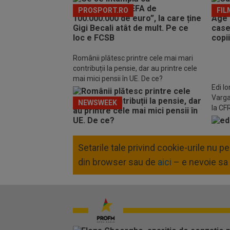
PROSPORT.RO
FIL
Românii plătesc printre cele mai mari
contribuții la pensie, dar au printre cele
mai mici pensii în UE. De ce?
Edi I
Varga
NEWSWEEK
la CFR
Setarile tale privind cookie-urile nu 
din browser sau de
aici
– e nevoie sa 