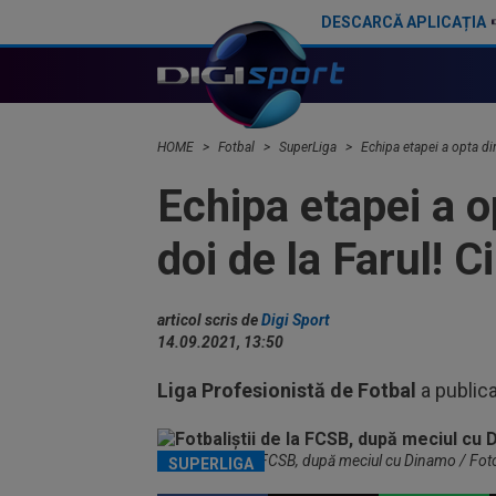
DESCARCĂ APLICAȚIA
Edi Iordănescu l-a criticat pe Filipe Coelho: "Îmi permit"
HOME
Fotbal
SuperLiga
Echipa etapei a opta din
Echipa etapei a o
doi de la Farul! 
articol scris de
Digi Sport
14.09.2021, 13:50
Liga Profesionistă de Fotbal
a publica
Fotbaliștii de la FCSB, după meciul cu Dinamo / Fot
SUPERLIGA