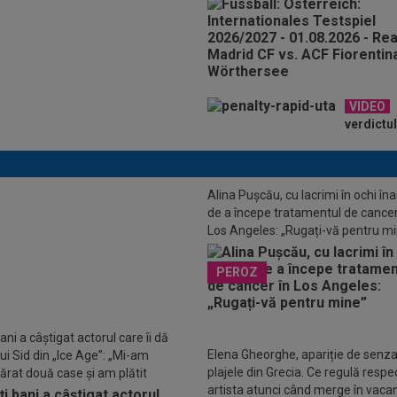
VIDEO
verdictul
Alina Pușcău, cu lacrimi în ochi îna
de a începe tratamentul de cancer
Los Angeles: „Rugați-vă pentru m
LUSIV
Gigi Becali: ”Am vândut un
PEROZ
or pe 3.000.000 €”
ani a câștigat actorul care îi dă
Elena Gheorghe, apariție de senza
ui Sid din „Ice Age”: „Mi-am
plajele din Grecia. Ce regulă respe
rat două case și am plătit
artista atunci când merge în vaca
atea copiilor”