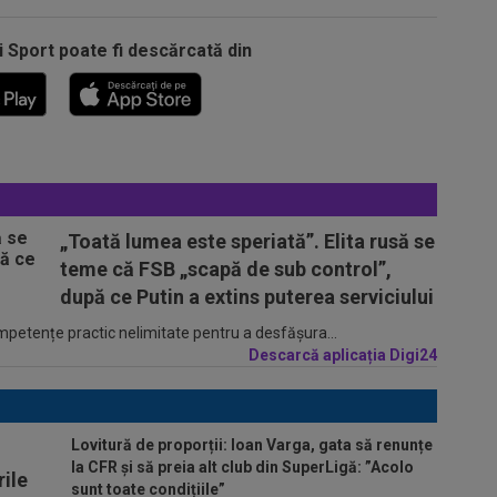
i Sport poate fi descărcată din
„Toată lumea este speriată”. Elita rusă se
teme că FSB „scapă de sub control”,
după ce Putin a extins puterea serviciului
ompetențe practic nelimitate pentru a desfășura...
Descarcă aplicația Digi24
Lovitură de proporții: Ioan Varga, gata să renunțe
la CFR și să preia alt club din SuperLigă: ”Acolo
ile
sunt toate condițiile”