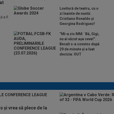
at
Lovitură de teatru, cu o
zi înainte de nuntă:
 a fi
Cristiano Ronaldo și
Georgina Rodriguez!
”Mi-a zis MM: `Bă, Gigi,
nu ai văzut așa ceva!”.
Becali s-a convins după
29 de minute și a luat
decizia: OUT
Ar fi transferul verii! Ilie Dumitrescu
i-a spus lui Gigi Becali pe cine să ia
la FCSB
s și vrea să plece de la