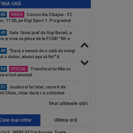
l Madrid a găsit înlocuitor, după ce
TIMA ORĂ
ri a...
:05
VIDEO
Concordia Chiajna - FC
or, 11:00, pe Digi Sport 1. Programul
plet al...
:49
Gata: făcut praf de Gigi Becali, a
is și vrea să plece de la FCSB! ”Mi-e
:49
"Dacă e nevoie de o sută de mingi
să o dobor, atunci așa să fie!" A
dus...
:34
OFICIAL
Transferul lui Marco
ca a fost anunțat
:31
Jucătorul lui Inter, cucerit de
sti Chivu, chiar dacă i-a schimbat
iția...
Vezi ultimele ştiri
:20
VIDEO
Cristi Balaj a văzut UTA -
id și a dat verdictul: nu numai penalty,
și...
Cele mai citite
Ultima oră
:14
FOTO
Voia să plece la
renament, dar hoții i-au furat roțile de
MERCATO în Europa. Toate