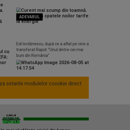
ADEVARUL
o FM
Edi Iordănescu, după ce a aflat pe cine a
transferat Rapid: ”Unul dintre cei mai
buni din România”
liza setarile modulelor coookie direct