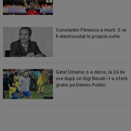
Constantin Pănescu a murit. S-ar
fi electrocutat în propria curte
Gata! Dinamo s-a decis, la 24 de
ore după ce Gigi Becali i l-a oferit
gratis pe Dennis Politic
Lovitură de teatru: Dan Petrescu
e aproape de revenirea în
SuperLigă, dar nu la FCSB!