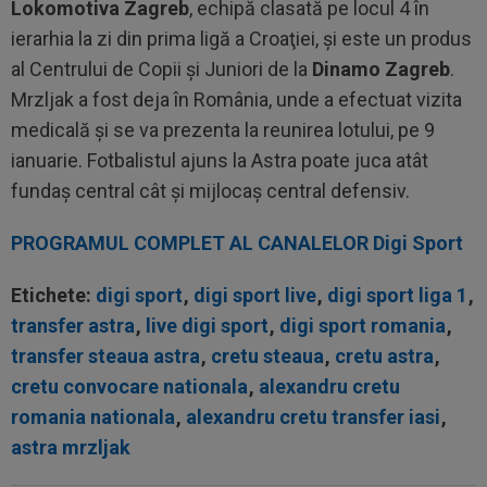
Lokomotiva Zagreb
, echipă clasată pe locul 4 în
ierarhia la zi din prima ligă a Croaţiei, şi este un produs
al Centrului de Copii şi Juniori de la
Dinamo Zagreb
.
Mrzljak a fost deja în România, unde a efectuat vizita
medicală şi se va prezenta la reunirea lotului, pe 9
ianuarie. Fotbalistul ajuns la Astra poate juca atât
fundaş central cât şi mijlocaş central defensiv.
PROGRAMUL COMPLET AL CANALELOR Digi Sport
Etichete:
digi sport
,
digi sport live
,
digi sport liga 1
,
transfer astra
,
live digi sport
,
digi sport romania
,
transfer steaua astra
,
cretu steaua
,
cretu astra
,
cretu convocare nationala
,
alexandru cretu
romania nationala
,
alexandru cretu transfer iasi
,
astra mrzljak