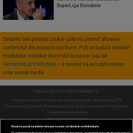
SuperLiga României
Setarile tale privind cookie-urile nu permit afisarea
continutul din aceasta sectiune. Poti actualiza setarile
modulelor coookie direct din browser sau de
Gestionați preferințele
– e nevoie sa accepti cookie-
urile social media
Copyright © 2026 / DIGI ROMANIA S.A.
Termeni si conditii
Politica de confidentialitate
Abonare Digi TV
Frecvente Digi Sport
Retransmisie Digi Sport
Contact/Info
Codul etic
Gestionați preferințele
Versiune desktop
Nouă ne pasă ca datele tale personale să rămână confidențiale
Noi și partenerii noștri
30
stocăm și/sau accesăm informații pe dispozitivul dvs., precum identificatorii cookie unici pentru prelucrarea