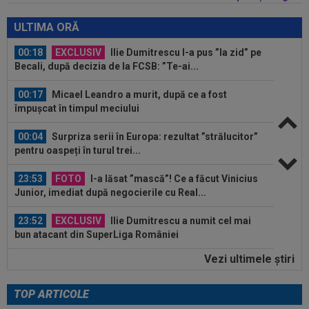
00:19
Jovo Lukic e în fața transferului carierei
ULTIMA ORĂ
00:18
EXCLUSIV
Ilie Dumitrescu l-a pus ”la zid” pe
Becali, după decizia de la FCSB: ”Te-ai...
00:17
Micael Leandro a murit, după ce a fost
împușcat în timpul meciului
00:04
Surpriza serii în Europa: rezultat ”strălucitor”
pentru oaspeți în turul trei...
23:53
FOTO
I-a lăsat ”mască”! Ce a făcut Vinicius
Junior, imediat după negocierile cu Real...
23:52
EXCLUSIV
Ilie Dumitrescu a numit cel mai
bun atacant din SuperLiga României
Vezi ultimele ştiri
23:51
Surpriza din preliminariile Champions League
le-a rupt seria de victorii...
TOP ARTICOLE
00:22
EXCLUSIV
Dan Petrescu s-a decis