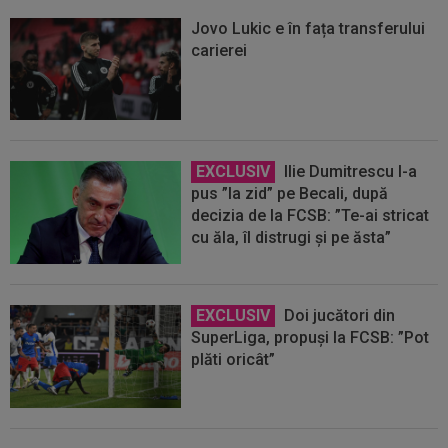
Jovo Lukic e în fața transferului
carierei
EXCLUSIV
Ilie Dumitrescu l-a
pus ”la zid” pe Becali, după
decizia de la FCSB: ”Te-ai stricat
cu ăla, îl distrugi și pe ăsta”
EXCLUSIV
Doi jucători din
SuperLiga, propuși la FCSB: ”Pot
plăti oricât”