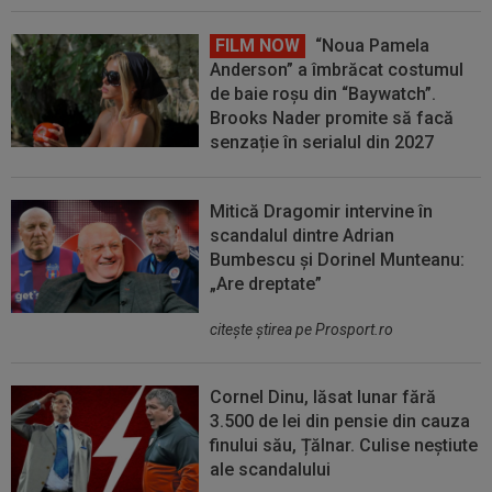
FILM NOW
“Noua Pamela
Anderson” a îmbrăcat costumul
de baie roșu din “Baywatch”.
Brooks Nader promite să facă
senzație în serialul din 2027
Mitică Dragomir intervine în
scandalul dintre Adrian
Bumbescu și Dorinel Munteanu:
„Are dreptate”
citeşte ştirea pe Prosport.ro
Cornel Dinu, lăsat lunar fără
3.500 de lei din pensie din cauza
finului său, Țălnar. Culise neștiute
ale scandalului