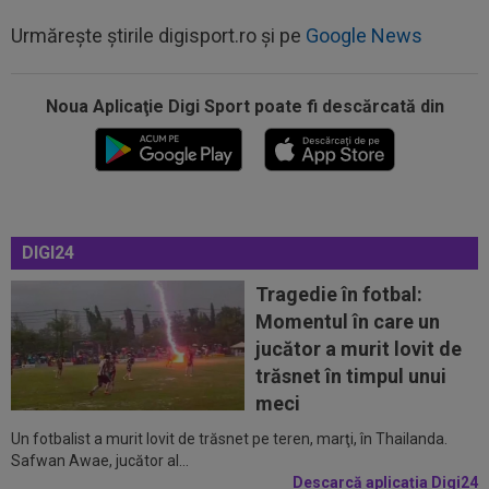
Urmărește știrile digisport.ro și pe
Google News
Noua Aplicaţie Digi Sport poate fi descărcată din
00:17
Micael Leandro a murit, după ce a fost
împușcat în timpul meciului
00:04
Surpriza serii în Europa: rezultat ”strălucitor”
pentru oaspeți în turul trei...
23:53
FOTO
I-a lăsat ”mască”! Ce a făcut Vinicius
DIGI24
Junior, imediat după negocierile cu Real...
Tragedie în fotbal:
23:52
EXCLUSIV
Ilie Dumitrescu a numit cel mai
Momentul în care un
bun atacant din SuperLiga României
jucător a murit lovit de
23:51
Surpriza din preliminariile Champions League
trăsnet în timpul unui
le-a rupt seria de victorii...
meci
Un fotbalist a murit lovit de trăsnet pe teren, marţi, în Thailanda.
00:22
EXCLUSIV
Dan Petrescu s-a decis
Safwan Awae, jucător al...
Descarcă aplicația Digi24