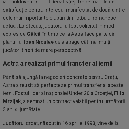
iar moldovenii nu pot decât să-şi frece mâinile de
satisfacţie pentru interesul manifestat de două dintre
cele mai importante cluburi din fotbalul românesc
actual. La Steaua, jucătorul a fost solicitat în mod
expres de
Gâlcă
, în timp ce la Astra face parte din
planul lui
Ioan Niculae
de a atrage cât mai mulţi
jucători tineri de mare perspectivă.
Astra a realizat primul transfer al iernii
Până să ajungă la negocieri concrete pentru Creţu,
Astra a reuşit să perfecteze primul transfer al acestei
ierni. Fostul lider al naţionalei Under 20 a Croaţiei,
Filip
Mrzljak
, a semnat un contract valabil pentru următorii
3 ani și jumătate.
Jucătorul croat, născut în 16 aprilie 1993, vine de la