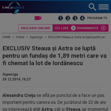
LIVE TV
PROGRAM TV
EXCLUSIV ONLINE
LIVE
EVENIMENTE
HOME
Fotbal
SuperLiga
EXCLUSIV Steaua şi Astra se luptă pentru un fundaş de 1,89 metri care va fi chemat la lot de Iordănescu
EXCLUSIV Steaua şi Astra se luptă
pentru un fundaş de 1,89 metri care va
fi chemat la lot de Iordănescu
SuperLiga
29.12.2014, 16:27
Alexandru Creţu
se află pe punctul de a face un pas
important pentru cariera sa. De jucătorul de 22 de ani
se interesează atât
Astra
, cât şi
Steaua
, iar momentul