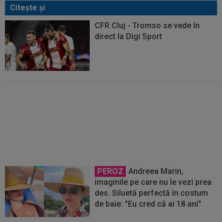
Citeşte şi
CFR Cluj - Tromso se vede în
direct la Digi Sport
La Liga, campionatul care
domină și în finala Cupei
Mondiale! Câți jucători ”a trimis”
În finală
PEROZ
Andreea Marin,
imaginile pe care nu le vezi prea
des. Siluetă perfectă în costum
de baie: "Eu cred că ai 18 ani"