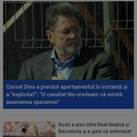
00:19
Jovo Lukic e în fața transferului carierei
00:18
EXCLUSIV
Ilie Dumitrescu l-a pus ”la zid” pe
Becali, după decizia de la FCSB: ”Te-ai...
00:17
Micael Leandro a murit, după ce a fost
împușcat în timpul meciului
00:04
Surpriza serii în Europa: rezultat ”strălucitor”
pentru oaspeți în turul trei...
Cornel Dinu a pierdut apartamentul în instanță și
a ”explodat”: ”O canalie! Nu credeam că există
asemenea specimen”
Rodri a ales între Real Madrid și
Barcelona și e gata să semneze!