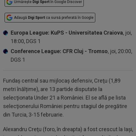
Urmărește
Digi Sport
în Google Discover
Adaugă
Digi Sport
ca sursă preferată în Google
Europa League: KuPS - Universitatea Craiova
, joi,
18:00, DGS 1
Conference League: CFR Cluj - Tromso
, joi, 20:00,
DGS 1
Fundaş central sau mijlocaş defensiv, Creţu (1,89
metri înălțime), are 13 partide disputate la
selecţionata Under 21 a României. El se află pe lista
selecţionerului României pentru stagiul de pregătire
din Turcia, 3-15 februarie.
Alexandru Creţu (foro, în dreapta) a fost crescut la Iaşi,