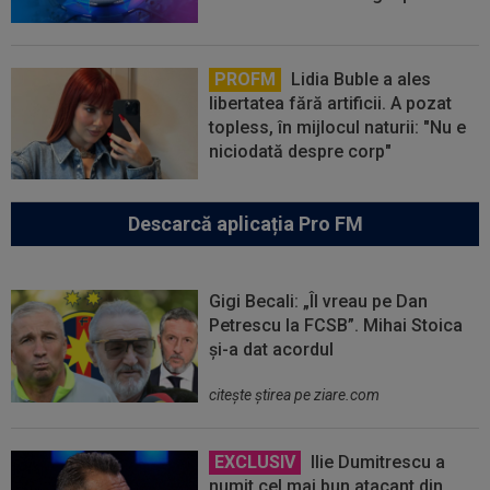
PROFM
Lidia Buble a ales
libertatea fără artificii. A pozat
topless, în mijlocul naturii: "Nu e
niciodată despre corp"
Descarcă aplicația Pro FM
Gigi Becali: „Îl vreau pe Dan
Petrescu la FCSB”. Mihai Stoica
și-a dat acordul
citeşte ştirea pe ziare.com
EXCLUSIV
Ilie Dumitrescu a
numit cel mai bun atacant din