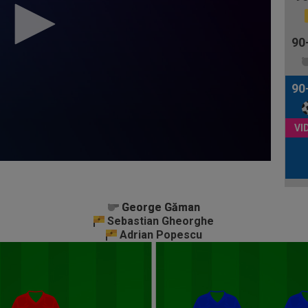
90
90
George Găman
George Găman
Sebastian Gheorghe
Adrian Popescu