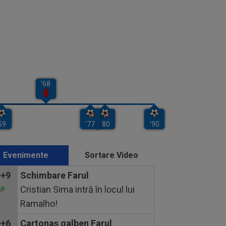
Evenimente
Sortare Video
0+9
Schimbare Farul
Cristian Sima intră în locul lui
Ramalho!
0+6
Cartonaş galben Farul