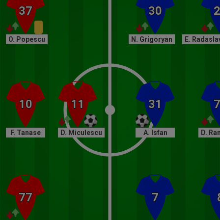
O. Popescu
N. Grigoryan
E. Radasla
F. Tanase
D. Miculescu
A. Isfan
D. Ra