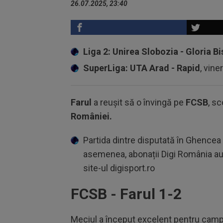
26.07.2025, 23:40
Liga 2: Unirea Slobozia - Gloria Bi
SuperLiga: UTA Arad - Rapid
, vine
Farul
a reușit să o învingă pe
FCSB
, sc
României.
Partida dintre disputată în Ghencea a
asemenea, abonații Digi România au 
site-ul digisport.ro
FCSB - Farul 1-2
Meciul a început excelent pentru campi