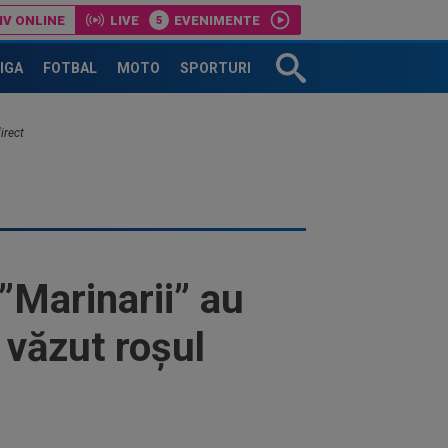
IV ONLINE
LIVE
EVENIMENTE
a care e ca și OUT din Europa
LIGA
FOTBAL
MOTO
SPORTURI
irect
”Marinarii” au
 văzut roșul