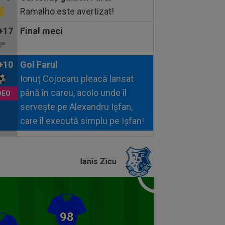
Ramalho este avertizat!
+17
Final meci
+10
Gol Farul
Ionuț Cojocaru pleacă lansat
până în careu, acolo unde îl
servește pe Alexandru Ișfan,
care îl execută simplu pe Ișfan!
90
Ocazie Farul
Ionuț Cojocaru șutează puternic
Ianis Zicu
de la marginea careului, dar Zima
prinde!
80
Ocazie Farul
Răzvan Tănasă marchează, dar