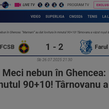
LIVE TV
PROGRAM TV
EXCLUS
Fotbalistul de 5.000.000€ care l-a dezamăgit pe Victor Pițurcă: ”Nu știu ce s-a întâmplat”
CFR Cluj - Tromso 0-5 | Umilință totală pentru gruparea din Grui
VIDEO
SUPERLIGA
CM2026
TENIS
LA 
ebun în Ghencea: ”Marinarii” au dat lovitura în minutul 90+10! Târnovanu a văzut roșul d
1 - 2
FCSB
Farul
Sb 26.07.2025 21:30
. Meci nebun în Ghencea: 
inutul 90+10! Târnovanu a