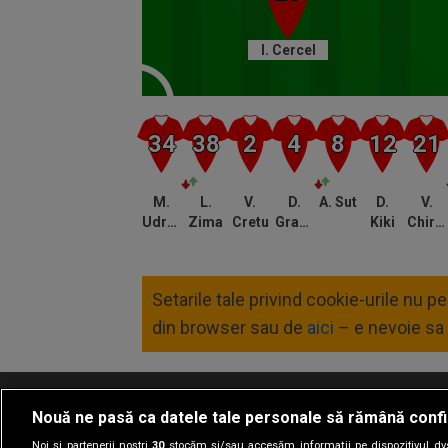
I. Cercel
M.
L.
V.
D.
A. Sut
D.
V.
Udrea
Zima
Cretu
Graovac
Kiki
Chiriches
Setarile tale privind cookie-urile nu 
din browser sau de
aici
– e nevoie sa 
Nouă ne pasă ca datele tale personale să rămână confi
Termeni si conditii
Politica de confidentia
Noi și partenerii noștri
30
stocăm și/sau accesăm informații pe dispozitivul dvs.