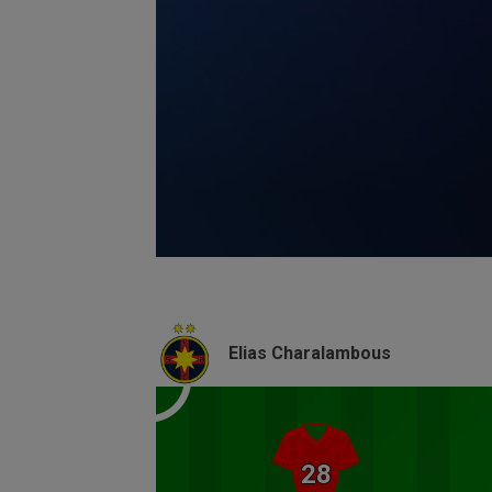
Volume
90%
Elias Charalambous