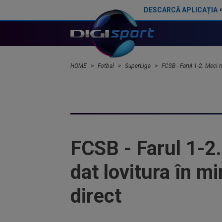
DESCARCĂ APLICAȚIA
Gigi Becali nu mai stă la discuții cu Florin Tănase și a făcut anunțul în direct: ”Niciodată!”
HOME
Fotbal
SuperLiga
FCSB - Farul 1-2. Meci n
FCSB - Farul 1-2
dat lovitura în m
direct