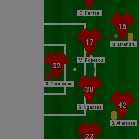
G. Pantea
M. Lixandru
M. Popescu
S. Tarnovanu
S. Ngezana
B. Alhassan