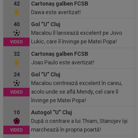
42
Cartonaş galben FCSB
Dawa este avertizat!
40
Gol ”U” Cluj
Macalou îl lansează excelent pe Jovo
Lukic, care îl învinge pe Matei Popa!
32
Cartonaş galben FCSB
Joao Paulo este avertizat!
24
Gol ”U” Cluj
Macalou centrează excelent în careu,
acolo unde se află Mendy, cel care îl
învinge pe Matei Popa!
10
Autogol ”U” Cluj
După o centrare a lui Thiam, Stanojev își
marchează în propria poartă!