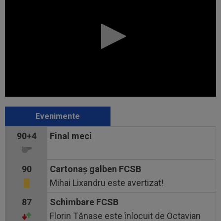
Evenimente
90+4
Final meci
90
Cartonaş galben FCSB
Mihai Lixandru este avertizat!
87
Schimbare FCSB
Florin Tănase este înlocuit de Octavian