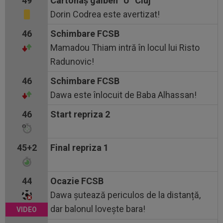
49
Cartonaş galben ”U” Cluj
Dorin Codrea este avertizat!
46
Schimbare FCSB
Mamadou Thiam intră în locul lui Risto
Radunovic!
46
Schimbare FCSB
Dawa este înlocuit de Baba Alhassan!
46
Start repriza 2
45+2
Final repriza 1
44
Ocazie FCSB
Dawa șutează periculos de la distanță,
dar balonul lovește bara!