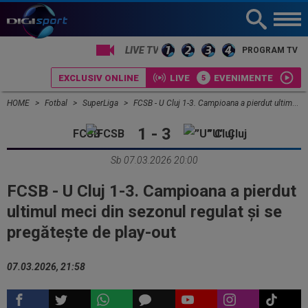
PROGRAM TV
EXCLUSIV ONLINE
LIVE
EVENIMENTE
HOME
Fotbal
SuperLiga
FCSB - U Cluj 1-3. Campioana a pierdut ultimul meci din sezonul regulat și se pregătește de play-out
1 - 3
FCSB
”U” Cluj
Sb 07.03.2026 20:00
FCSB - U Cluj 1-3. Campioana a pierdut
ultimul meci din sezonul regulat și se
pregătește de play-out
07.03.2026, 21:58