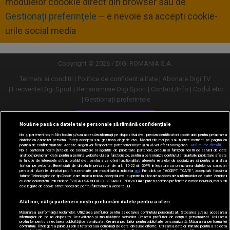
modulelor coookie direct din browser sau de
Gestionați preferințele
– e nevoie sa accepti cookie-
urile social media
Copyright © 2026 / DIGI ROMANIA S.A.
Termeni si conditii
Politica de confidentialitate
Abonare Digi TV
Frecvente Digi Sport
Retransmisie Digi Sport
Contact/Info
Codul etic
Gestionați preferințele
Versiune desktop
Nouă ne pasă ca datele tale personale să rămână confidențiale
Noi și partenerii noștri
30
stocăm și/sau accesăm informații pe dispozitivul dvs., precum identificatorii cookie unici pentru prelucrarea
datelor cu caracter personal. Puteți accepta sau gestiona alegerile dvs. făcând clic mai jos sau în orice moment, pe pagina cu
politica de confidențialitate. Aceste alegeri vor fi raportate partenerilor noștri și nu vă vor afecta navigarea.
Mai multe detalii
Noi si partenerii nostri (retelele de socializare si agentiile de publicitate partenere, precum si furnizorii nostri de servicii de date
analitice) prelucram date pentru a permite website-ului sa functioneze, pentru a personaliza continutul si anunturile publicitare afisate
in functie de interesele si/sau profilul dvs., pentru a va oferi functionalitati aferente retelelor de socializare si pentru a analiza
traficul pe website. Beneficiati de drepturile prevazute de art. 15-22 din GDPR in legatura cu prelucrarea datelor cu caracter
personal. Aceste drepturi pot fi exercitate prin modalitatea indicata
aici
. Prin click pe “ACCEPT TOATE”, acceptati folosirea
tuturor Tehnologiilor de tip Cookie, care implica inclusiv acceptul dvs. cu privire la stocarea/accesarea informatiilor de catre Vendor-ii
cu care colaboram. Prin click pe “VREAU SA MODIFIC SETARILE INDIVIDUAL” puteti schimba preferintele in mod individual, mai putin
cele legate de cookie strict necesare pentru functionarea website-ului.
Atât noi, cât și partenerii noștri prelucrăm datele pentru a oferi:
Măsurarea performanței reclamelor. Utilizarea profilurilor pentru selectarea conținutului personalizat. Stocarea și/sau accesarea
informațiilor de pe un dispozitiv. Dezvoltarea și îmbunătățirea serviciilor. Crearea profilurilor de conținut personalizat. Utilizarea
profilurilor pentru selectarea publicității personalizate. Crearea profilurilor pentru publicitate personalizată. Măsurarea performanței
conținutului. Înțelegerea publicului prin statistici sau combinații de date din surse diferite. Utilizarea datelor limitate pentru a selecta