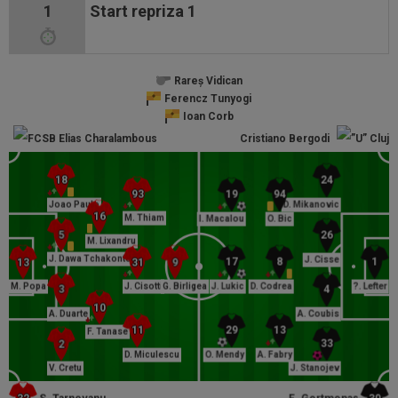
1
Start repriza 1
Rareș Vidican
Ferencz Tunyogi
Ioan Corb
Elias Charalambous
Cristiano Bergodi
Joao Paulo
D. Mikanovic
M. Thiam
I. Macalou
O. Bic
M. Lixandru
J. Dawa Tchakonte
J. Cisse
M. Popa
J. Cisotti
G. Birligea
J. Lukic
D. Codrea
?. Lefter
A. Duarte
A. Coubis
F. Tanase
D. Miculescu
O. Mendy
A. Fabry
V. Cretu
J. Stanojev