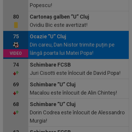
Popescu!
80
Cartonaş galben ”U” Cluj
Ovidiu Bic este avertizat!
75
Ocazie ”U” Cluj
Din careu, Dan Nistor trimite puțin pe
lângă poarta lui Matei Popa!
74
Schimbare FCSB
Juri Cisotti este înlocuit de David Popa!
69
Schimbare ”U” Cluj
Macalou este înlocuit de Alin Chinteș!
68
Schimbare ”U” Cluj
Dorin Codrea este înlocuit de Alessandro
Murgia!