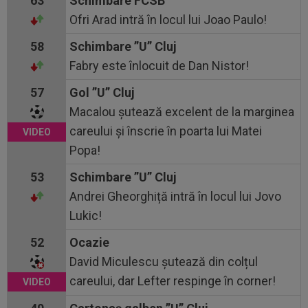
63
Schimbare FCSB
Ofri Arad intră în locul lui Joao Paulo!
58
Schimbare ”U” Cluj
Fabry este înlocuit de Dan Nistor!
57
Gol ”U” Cluj
Macalou șutează excelent de la marginea
careului și înscrie în poarta lui Matei
Popa!
53
Schimbare ”U” Cluj
Andrei Gheorghiță intră în locul lui Jovo
Lukic!
52
Ocazie
David Miculescu șutează din colțul
careului, dar Lefter respinge în corner!