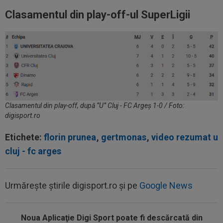
Clasamentul din play-off-ul SuperLigii
Clasamentul din play-off, după ”U” Cluj - FC Argeș 1-0 / Foto:
digisport.ro
Etichete:
florin prunea
,
gertmonas
,
video rezumat u
19:55
VIDEO
Momente de panică la KuPS -
cluj - fc arges
Univeristatea Craiova! Ambulanța a intrat pe teren...
19:27
EXCLUSIV
Adrian Cristea a vorbit despre
Urmărește știrile digisport.ro și pe
Google News
problemele lui Cătălin Cîrjan: "Are de suferit"
19:19
Tragic: cel mai bun din istorie a murit subit, la
43 de ani. Solicitarea...
Noua Aplicaţie Digi Sport poate fi descărcată din