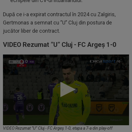
echipele din CV-ul lituanianului.
După ce i-a expirat contractul în 2024 cu Zalgiris,
Gertmonas a semnat cu ”U” Cluj din postura de
jucător liber de contract.
VIDEO Rezumat ”U” Cluj - FC Argeș 1-0
VIDEO Rezumat ”U” Cluj - FC Argeș 1-0, etapa a 7-a din play-off