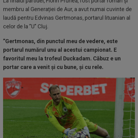
La finalul partidei, Florin Prunea, fost portar român și
membru al Generației de Aur, a avut numai cuvinte de
laudă pentru Edvinas Gertmonas, portarul lituanian al
celor de la ”U” Cluj.
”Gertmonas, din punctul meu de vedere, este
portarul numărul unu al acestui campionat. E
favoritul meu la trofeul Duckadam. Căbuz e un
portar care a venit și cu bune, și cu rele.