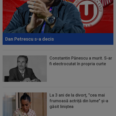
problemele lui Cătălin Cîrjan: "Are de suferit"
Dan Petrescu s-a decis
Constantin Pănescu a murit. S-ar
fi electrocutat în propria curte
La 3 ani de la divorț, "cea mai
frumoasă actriță din lume" și-a
găsit liniștea