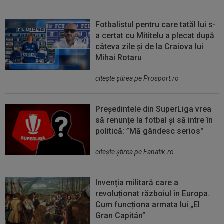
Fotbalistul pentru care tatăl lui s-
a certat cu Mititelu a plecat după
câteva zile și de la Craiova lui
Mihai Rotaru
citeşte ştirea pe Prosport.ro
Președintele din SuperLiga vrea
să renunțe la fotbal și să intre în
politică: ”Mă gândesc serios"
citeşte ştirea pe Fanatik.ro
Invenția militară care a
revoluționat războiul în Europa.
Cum funcționa armata lui „El
Gran Capitán”