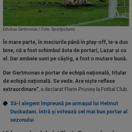
Edvinas Gertmonas / Foto: Sportpictures
În mare parte, în meciurile până în play-off, le-a dus
bine, că a fost schimbul ăsta de portari, Lazar și cu
el. Dar ambele sunt pe câștig, a fost o mutare bună.
Dar Gertmonas e portar de echipă națională, titular
de echipă națională. Se vede. Are niște reflexe
extraordinare”
, a declarat Florin Prunea la Fotbal Club.
Să-l alegem împreună pe urmașul lui Helmut
Duckadam. Intră și votează cel mai bun portar al
sezonului