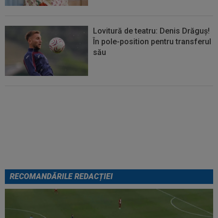
Lovitură de teatru: Denis Drăguș!
În pole-position pentru transferul
său
Micael Leandro a murit, după ce
a fost împușcat în timpul
meciului
RECOMANDĂRILE REDACȚIEI