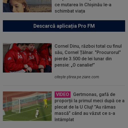
ce mutarea în Chișinău le-a
schimbat viața
Descarcă aplicația Pro FM
Cornel Dinu, război total cu finul
său, Cornel Țălnar. "Procurorul"
pierde 3.500 de lei lunar din
pensie: „O canalie!”
citeşte ştirea pe ziare.com
VIDEO
Gertmonas, gafă de
proporții la primul meci după ce a
plecat de la U Cluj! ”Au rămas
mască” când au văzut ce s-a
întâmplat