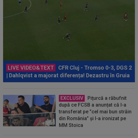
LIVE VIDEO&TEXT
CFR Cluj - Tromso 0-3, DGS 2
| Dahlqvist a majorat diferența! Dezastru în Gruia
EXCLUSIV
Pițurcă a răbufnit
după ce FCSB a anunțat că l-a
transferat pe ”cel mai bun străin
din România” și l-a ironizat pe
MM Stoica