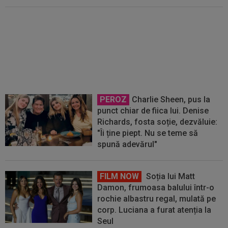
EXCLUSIV
Florin Prunea,
categoric după ce Universitatea
Craiova a oferit 700.000€ pentru
Stoinov de la Dinamo: ”Sunt
convins”
PEROZ
Charlie Sheen, pus la
punct chiar de fiica lui. Denise
Richards, fosta soție, dezvăluie:
"Îi ține piept. Nu se teme să
spună adevărul"
FILM NOW
Soția lui Matt
Damon, frumoasa balului într-o
rochie albastru regal, mulată pe
corp. Luciana a furat atenția la
Seul