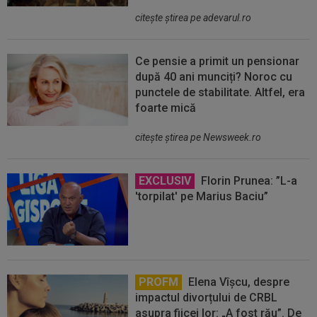
citeşte ştirea pe adevarul.ro
Ce pensie a primit un pensionar
după 40 ani munciți? Noroc cu
punctele de stabilitate. Altfel, era
foarte mică
citeşte ştirea pe Newsweek.ro
EXCLUSIV
Florin Prunea: ”L-a
'torpilat' pe Marius Baciu”
PROFM
Elena Vîșcu, despre
impactul divorțului de CRBL
asupra fiicei lor: „A fost rău”. De