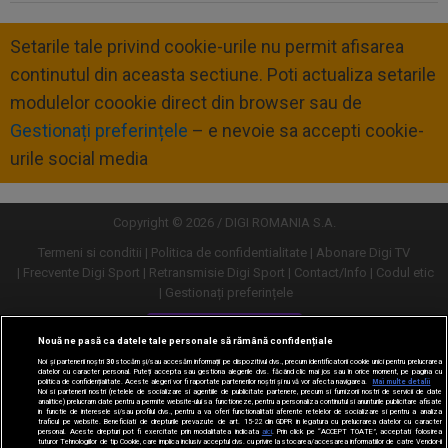
Setarile tale privind cookie-urile nu permit afisarea
continutul din aceasta sectiune. Poti actualiza setarile
modulelor coookie direct din browser sau de
Gestionați preferințele
– e nevoie sa accepti cookie-
urile social media
Copyright © 2026 / DIGI ROMANIA S.A.
Termeni si conditii
Politica de confidentialitate
Abonare Digi TV
Frecvente Digi Sport
Retransmisie Digi Sport
Contact/Info
Codul etic
Gestionați preferințele
Versiune desktop
Nouă ne pasă ca datele tale personale să rămână confidențiale
Noi și partenerii noștri
30
stocăm și/sau accesăm informații pe dispozitivul dvs., precum identificatorii cookie unici pentru prelucrarea
datelor cu caracter personal. Puteți accepta sau gestiona alegerile dvs. făcând clic mai jos sau în orice moment, pe pagina cu
politica de confidențialitate. Aceste alegeri vor fi raportate partenerilor noștri și nu vă vor afecta navigarea.
Mai multe detalii
Noi si partenerii nostri (retelele de socializare si agentiile de publicitate partenere, precum si furnizorii nostri de servicii de date
analitice) prelucram date pentru a permite website-ului sa functioneze, pentru a personaliza continutul si anunturile publicitare afisate
in functie de interesele si/sau profilul dvs., pentru a va oferi functionalitati aferente retelelor de socializare si pentru a analiza
traficul pe website. Beneficiati de drepturile prevazute de art. 15-22 din GDPR in legatura cu prelucrarea datelor cu caracter
personal. Aceste drepturi pot fi exercitate prin modalitatea indicata
aici
. Prin click pe “ACCEPT TOATE”, acceptati folosirea
tuturor Tehnologiilor de tip Cookie, care implica inclusiv acceptul dvs. cu privire la stocarea/accesarea informatiilor de catre Vendor-ii