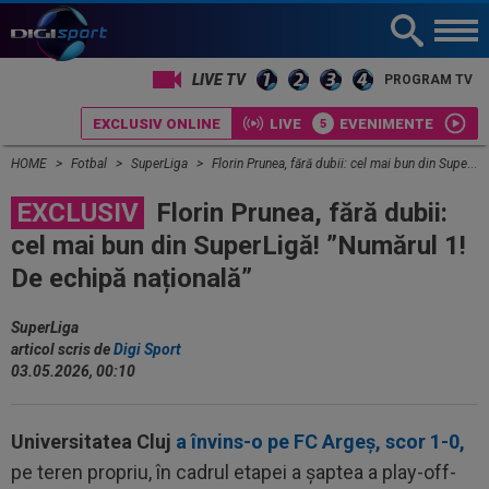
LIVE TV
PROGRAM TV
EXCLUSIV ONLINE
LIVE
EVENIMENTE
HOME
Fotbal
SuperLiga
Florin Prunea, fără dubii: cel mai bun din SuperLigă! ”Numărul 1! De echipă națională”
EXCLUSIV
Florin Prunea, fără dubii:
cel mai bun din SuperLigă! ”Numărul 1!
De echipă națională”
SuperLiga
articol scris de
Digi Sport
03.05.2026, 00:10
Universitatea Cluj
a învins-o pe FC Argeș, scor 1-0,
pe teren propriu, în cadrul etapei a șaptea a play-off-