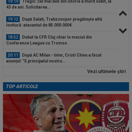
19:19
Tragic: cel mai bun din istorie a murit subit, la
43 de ani. Solicitarea...
19:12
După Salah, Trabzonspor pregătește altă
lovitură: atacantul de 85.000.000€
18:52
Debut la CFR Cluj chiar în meciul din
Conference League cu Tromso
20:11
După AC Milan - Inter, Cristi Chivu a făcut
anunțul: ”E principalul nostru...
Vezi ultimele ştiri
20:00
EXCLUSIV
Pițurcă a răbufnit după ce FCSB a
anunțat că l-a transferat pe ”cel mai bun...
TOP ARTICOLE
19:59
LIVE VIDEO&TEXT
CFR Cluj - Tromso 0-3,
DGS 2 | Dahlqvist a majorat diferența! Dezastru în Gruia
19:55
VIDEO
Momente de panică la KuPS -
Univeristatea Craiova! Ambulanța a intrat pe teren...
19:27
EXCLUSIV
Adrian Cristea a vorbit despre