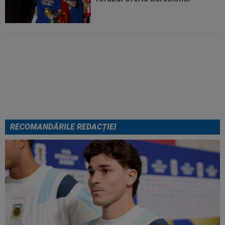
Cel mai bine plătit jucător din
SuperLigă a devenit liber! Gigi
Becali spunea: ”Pregătesc o
bombă! Bani mulți”
RECOMANDĂRILE REDACȚIEI