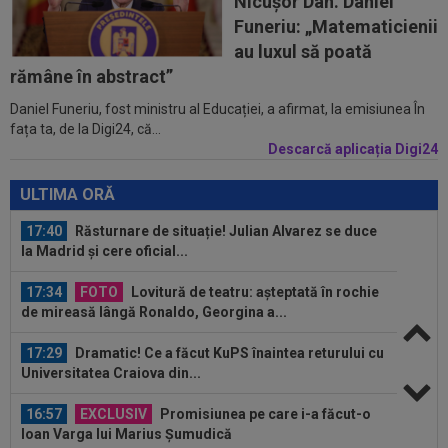
Nicușor Dan. Daniel
1. Echipele. Moldovenii s-au...
Funeriu: „Matematicienii
16:47
Ce ofertă: 115.000.000 de euro pentru
au luxul să poată
transferul lui Arda Guler!
rămâne în abstract”
Daniel Funeriu, fost ministru al Educației, a afirmat, la emisiunea În
16:46
Surpriză uriașă: Kylian Mbappe semnează!
fața ta, de la Digi24, că...
”Acordul se încheie acum! O schimbare...
Descarcă aplicația Digi24
17:51
LIVE VIDEO&SCORE
Chindia - Metaloglobus
3-0, DGS 1. Mihai a majorat diferența. Penalty ratat...
ULTIMA ORĂ
17:40
Răsturnare de situație! Julian Alvarez se duce
la Madrid și cere oficial...
17:34
FOTO
Lovitură de teatru: așteptată în rochie
de mireasă lângă Ronaldo, Georgina a...
17:29
Dramatic! Ce a făcut KuPS înaintea returului cu
Universitatea Craiova din...
16:57
EXCLUSIV
Promisiunea pe care i-a făcut-o
Ioan Varga lui Marius Șumudică