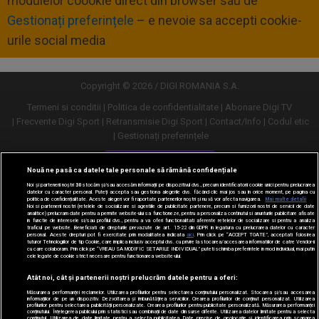
modulelor coookie direct din browser sau de
Gestionați preferințele
– e nevoie sa accepti cookie-
urile social media
Copyright © 2026 / DIGI ROMANIA S.A.
Termeni si conditii
Politica de confidentialitate
Abonare Digi TV
Frecvente Digi Sport
Retransmisie Digi Sport
Contact/Info
Codul etic
Gestionați preferințele
Versiune desktop
Nouă ne pasă ca datele tale personale să rămână confidențiale
Noi și partenerii noștri
30
stocăm și/sau accesăm informații pe dispozitivul dvs., precum identificatorii cookie unici pentru prelucrarea
datelor cu caracter personal. Puteți accepta sau gestiona alegerile dvs. făcând clic mai jos sau în orice moment, pe pagina cu
politica de confidențialitate. Aceste alegeri vor fi raportate partenerilor noștri și nu vă vor afecta navigarea.
Mai multe detalii
Noi si partenerii nostri (retelele de socializare si agentiile de publicitate partenere, precum si furnizorii nostri de servicii de date
analitice) prelucram date pentru a permite website-ului sa functioneze, pentru a personaliza continutul si anunturile publicitare afisate
in functie de interesele si/sau profilul dvs., pentru a va oferi functionalitati aferente retelelor de socializare si pentru a analiza
traficul pe website. Beneficiati de drepturile prevazute de art. 15-22 din GDPR in legatura cu prelucrarea datelor cu caracter
personal. Aceste drepturi pot fi exercitate prin modalitatea indicata
aici
. Prin click pe “ACCEPT TOATE”, acceptati folosirea
tuturor Tehnologiilor de tip Cookie, care implica inclusiv acceptul dvs. cu privire la stocarea/accesarea informatiilor de catre Vendor-ii
cu care colaboram. Prin click pe “VREAU SA MODIFIC SETARILE INDIVIDUAL” puteti schimba preferintele in mod individual, mai putin
cele legate de cookie strict necesare pentru functionarea website-ului.
Atât noi, cât și partenerii noștri prelucrăm datele pentru a oferi:
Măsurarea performanței reclamelor. Utilizarea profilurilor pentru selectarea conținutului personalizat. Stocarea și/sau accesarea
informațiilor de pe un dispozitiv. Dezvoltarea și îmbunătățirea serviciilor. Crearea profilurilor de conținut personalizat. Utilizarea
profilurilor pentru selectarea publicității personalizate. Crearea profilurilor pentru publicitate personalizată. Măsurarea performanței
conținutului. Înțelegerea publicului prin statistici sau combinații de date din surse diferite. Utilizarea datelor limitate pentru a selecta
conținutul. Utilizarea de date limitate pentru a selecta publicitatea. Date precise de geolocație și identificarea prin scanarea