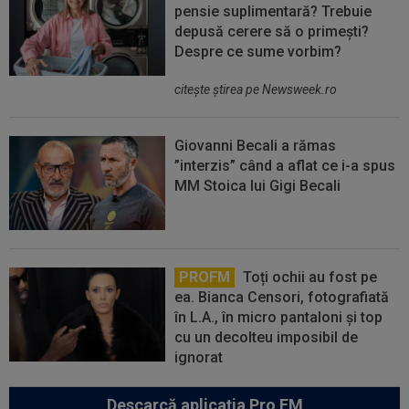
pensie suplimentară? Trebuie
depusă cerere să o primești?
Despre ce sume vorbim?
citeşte ştirea pe Newsweek.ro
Giovanni Becali a rămas
”interzis” când a aflat ce i-a spus
MM Stoica lui Gigi Becali
PROFM
Toți ochii au fost pe
ea. Bianca Censori, fotografiată
în L.A., în micro pantaloni și top
cu un decolteu imposibil de
ignorat
Descarcă aplicația Pro FM