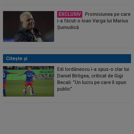
EXCLUSIV
Promisiunea pe care
i-a făcut-o Ioan Varga lui Marius
Șumudică
Citeşte şi
Edi Iordănescu i-a spus-o clar lui
Daniel Bîrligea, criticat de Gigi
Becali: ”Un lucru pe care îl spun
public”
VIDEO
Radu Naum a rămas
”mască”, după ce l-a auzit pe
antrenorul de la FC Voluntari:
”Serios?”