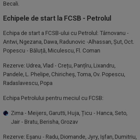
Becali.
Echipele de start la FCSB - Petrolul
Echipa de start a FCSB-ului cu Petrolul: Târnovanu -
Antwi, Ngezana, Dawa, Radunovic -Alhassan, Șut, Oct.
Popescu - Băluță, Miculescu, Fl. Coman
Rezerve: Udrea, Vlad - Crețu, Panțîru, Lixandru,
Pandele, L. Phelipe, Chiricheș, Toma, Ov. Popescu,
Radaslavescu, Popa
Echipa Petrolului pentru meciul cu FCSB:
Zima - Meijers, Garutti, Huja, Țicu - Hanca, Seto,
Jair - Bratu, Berisha, Grozav
Rezerve: Eșanu - Radu, Diomande, Jyry, Ișfan, Dumitriu,