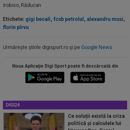
Irobiso, Răducan
Etichete:
gigi becali
,
fcsb petrolul
,
alexandru musi
,
florin pîrvu
Urmărește știrile digisport.ro și pe
Google News
Noua Aplicaţie Digi Sport poate fi descărcată din
17:29
Dramatic! Ce a făcut KuPS înaintea returului cu
Universitatea Craiova din...
DIGI24
16:57
EXCLUSIV
Promisiunea pe care i-a făcut-o
Ioan Varga lui Marius Șumudică
Ce soluții există la criza
politică și calculele lui
16:56
Petrolul - Oțelul, LIVE VIDEO, 18:30, Digi Sport