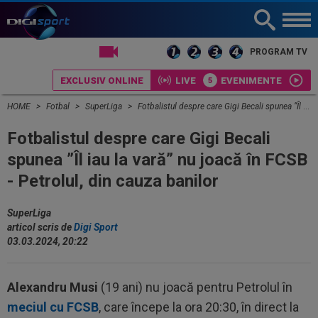
LIVE TV
PROGRAM TV
EXCLUSIV ONLINE
LIVE
EVENIMENTE
HOME
Fotbal
SuperLiga
Fotbalistul despre care Gigi Becali spunea ”Îl iau la vară” nu joacă în FCSB - Petrolul, din cauza banilor
Fotbalistul despre care Gigi Becali
spunea ”Îl iau la vară” nu joacă în FCSB
- Petrolul, din cauza banilor
SuperLiga
articol scris de
Digi Sport
03.03.2024, 20:22
Alexandru Musi
(19 ani) nu joacă pentru Petrolul în
meciul cu FCSB
, care începe la ora 20:30, în direct la