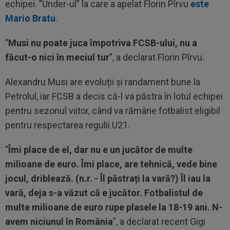
echipei. ”Under-ul” la care a apelat Florin Pîrvu
este
Mario Bratu
.
”
Musi nu poate juca împotriva FCSB-ului, nu a
făcut-o nici în meciul tur
”, a declarat Florin Pîrvu.
Alexandru Musi are evoluții și randament bune la
Petrolul, iar FCSB a decis că-l va păstra în lotul echipei
pentru sezonul viitor, când va rămâne fotbalist eligibil
pentru respectarea regulii U21.
”
Îmi place de el, dar nu e un jucător de multe
milioane de euro. Îmi place, are tehnică, vede bine
jocul, driblează. (n.r. - Îl păstrați la vară?) Îl iau la
vară, deja s-a văzut că e jucător. Fotbalistul de
multe milioane de euro rupe plasele la 18-19 ani. N-
avem niciunul în România
”, a declarat recent Gigi