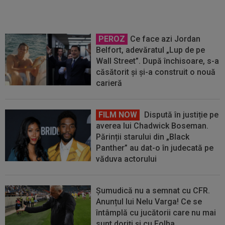
PEROZ
Ce face azi Jordan
Belfort, adevăratul „Lup de pe
Wall Street”. După închisoare, s-a
căsătorit și și-a construit o nouă
carieră
FILM NOW
Dispută în justiție pe
averea lui Chadwick Boseman.
Părinții starului din „Black
Panther” au dat-o în judecată pe
văduva actorului
Șumudică nu a semnat cu CFR.
Anunțul lui Nelu Varga! Ce se
întâmplă cu jucătorii care nu mai
sunt doriți și cu Folha