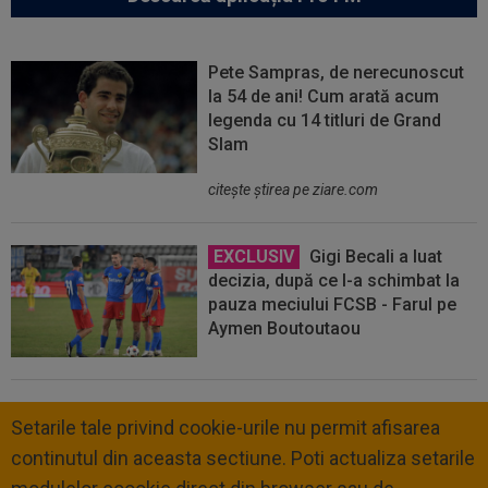
Pete Sampras, de nerecunoscut
la 54 de ani! Cum arată acum
legenda cu 14 titluri de Grand
Slam
citeşte ştirea pe ziare.com
EXCLUSIV
Gigi Becali a luat
decizia, după ce l-a schimbat la
pauza meciului FCSB - Farul pe
Aymen Boutoutaou
Setarile tale privind cookie-urile nu permit afisarea
continutul din aceasta sectiune. Poti actualiza setarile