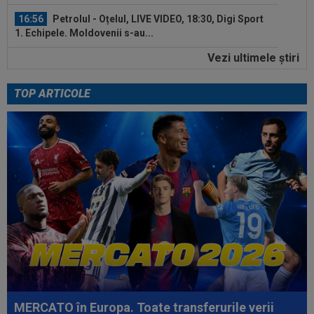
16:56
Petrolul - Oțelul, LIVE VIDEO, 18:30, Digi Sport
1. Echipele. Moldovenii s-au...
Vezi ultimele ştiri
16:47
Ce ofertă: 115.000.000 de euro pentru
transferul lui Arda Guler!
TOP ARTICOLE
16:46
Surpriză uriașă: Kylian Mbappe semnează!
”Acordul se încheie acum! O schimbare...
17:51
LIVE VIDEO&SCORE
Chindia - Metaloglobus
3-0, DGS 1. Mihai a majorat diferența. Penalty ratat...
17:40
Răsturnare de situație! Julian Alvarez se duce
la Madrid și cere oficial...
17:34
FOTO
Lovitură de teatru: așteptată în rochie
de mireasă lângă Ronaldo, Georgina a...
17:29
Dramatic! Ce a făcut KuPS înaintea returului cu
Universitatea Craiova din...
MERCATO în Europa. Toate transferurile verii