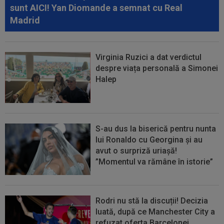
16:57
EXCLUSIV
Promisiunea pe care i-a făcut-o
sunt AICI! Yan Diomande a semnat cu Real
Ioan Varga lui Marius Șumudică
Madrid
Virginia Ruzici a dat verdictul
despre viața personală a Simonei
Halep
S-au dus la biserică pentru nunta
lui Ronaldo cu Georgina și au
avut o surpriză uriașă!
”Momentul va rămâne în istorie”
Rodri nu stă la discuții! Decizia
luată, după ce Manchester City a
refuzat oferta Barcelonei