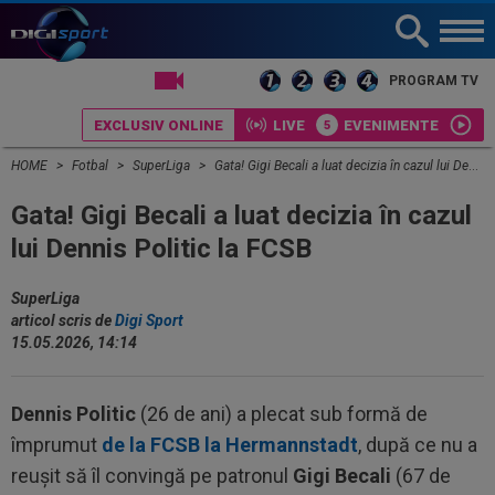
LIVE TV
PROGRAM TV
EXCLUSIV ONLINE
LIVE
EVENIMENTE
HOME
Fotbal
SuperLiga
Gata! Gigi Becali a luat decizia în cazul lui Dennis Politic la FCSB
Gata! Gigi Becali a luat decizia în cazul
lui Dennis Politic la FCSB
SuperLiga
articol scris de
Digi Sport
15.05.2026, 14:14
Dennis Politic
(26 de ani) a plecat sub formă de
împrumut
de la FCSB la Hermannstadt
, după ce nu a
reușit să îl convingă pe patronul
Gigi
Becali
(67 de