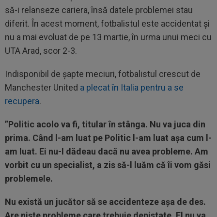
să-i relanseze cariera, însă datele problemei stau
diferit. În acest moment, fotbalistul este accidentat și
nu a mai evoluat de pe 13 martie, în urma unui meci cu
UTA Arad, scor 2-3.
Indisponibil de șapte meciuri, fotbalistul crescut de
Manchester United
a plecat în Italia pentru a se
recupera
.
”Politic acolo va fi, titular în stânga. Nu va juca din
prima. Când l-am luat pe Politic l-am luat așa cum l-
am luat. Ei nu-l dădeau dacă nu avea probleme. Am
vorbit cu un specialist, a zis să-l luăm că îi vom găsi
problemele.
Nu există un jucător să se accidenteze așa de des.
Are niște probleme care trebuie depistate. El nu va