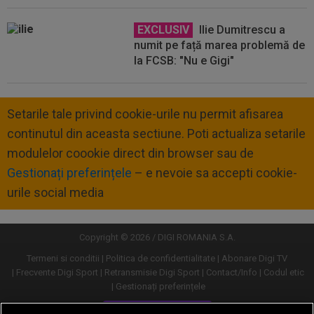
EXCLUSIV
Ilie Dumitrescu a
numit pe față marea problemă de
la FCSB: "Nu e Gigi"
Setarile tale privind cookie-urile nu permit afisarea
continutul din aceasta sectiune. Poti actualiza setarile
modulelor coookie direct din browser sau de
Gestionați preferințele
– e nevoie sa accepti cookie-
urile social media
Copyright © 2026 / DIGI ROMANIA S.A.
Termeni si conditii
Politica de confidentialitate
Abonare Digi TV
Frecvente Digi Sport
Retransmisie Digi Sport
Contact/Info
Codul etic
Gestionați preferințele