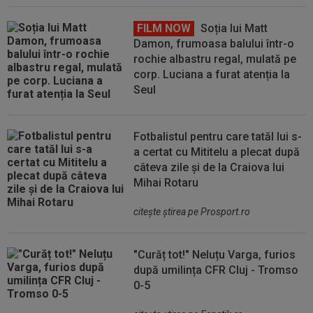
FILM NOW
Soția lui Matt
Damon, frumoasa balului într-o
rochie albastru regal, mulată pe
corp. Luciana a furat atenția la
Seul
Fotbalistul pentru care tatăl lui s-
a certat cu Mititelu a plecat după
câteva zile și de la Craiova lui
Mihai Rotaru
citeşte ştirea pe Prosport.ro
"Curăț tot!" Neluțu Varga, furios
după umilința CFR Cluj - Tromso
0-5