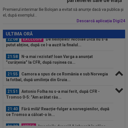
partenerei sale de viață
Premierul interimar Ilie Bolojan a evitat să anunţe dacă va publica şi
22:22
EXCLUSIV
Folha, OUT de la CFR Cluj după
el, după exemplul...
dezastrul cu Tromso! ”Îi dau afară pe toți!”...
Descarcă aplicația Digi24
22:08
EXCLUSIV
De neînțeles! Nicolae Dică nu s-a
putut abține, după ce l-a auzit la finalul...
ULTIMA ORĂ
21:58
N-a mai rezistat! Ioan Varga a anunțat
”curățenia” la CFR, după rușinea cu...
21:55
Camora a spus de ce România e sub Norvegia
la fotbal, după umilința din Gruia...
21:51
Antonio Folha nu s-a mai ferit, după CFR -
Tromso 0-5: ”Am arătat rău...
21:40
Fără milă! Reacție-fulger a norvegienilor, după
ce Tromso a călcat-o în...
21:38
VIDEO
Imaginile durerii! A izbucnit în plâns,
după ce CFR a fost umilită de Tromso în...