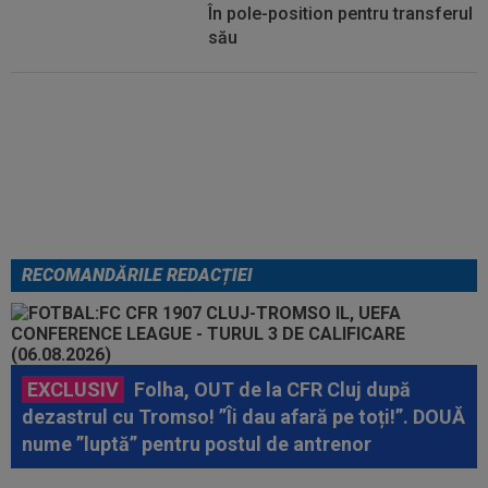
În pole-position pentru transferul
său
Micael Leandro a murit, după ce
a fost împușcat în timpul
meciului
RECOMANDĂRILE REDACȚIEI
EXCLUSIV
Folha, OUT de la CFR Cluj după
dezastrul cu Tromso! ”Îi dau afară pe toți!”. DOUĂ
nume ”luptă” pentru postul de antrenor