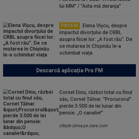
lui MM” / ”Asta mă deranja”
PROFM
Elena Vîșcu, despre
impactul divorțului de CRBL
asupra fiicei lor: „A fost rău”. De
ce mutarea în Chișinău le-a
schimbat viața
Descarcă aplicația Pro FM
Cornel Dinu, război total cu finul
său, Cornel Țălnar. "Procurorul"
pierde 3.500 de lei lunar din
pensie: „O canalie!”
citeşte ştirea pe ziare.com