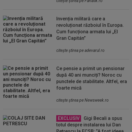
citeşte ştirea pe Fanatik.ro
Invenția militară care a
revoluționat războiul în Europa.
Cum funcționa armata lui „El
Gran Capitán”
citeşte ştirea pe adevarul.ro
Ce pensie a primit un pensionar
după 40 ani munciți? Noroc cu
punctele de stabilitate. Altfel, era
foarte mică
citeşte ştirea pe Newsweek.ro
EXCLUSIV
Gigi Becali a spus
totul despre instalarea lui Dan
Petrescu la FCSB: ”A fost ideea