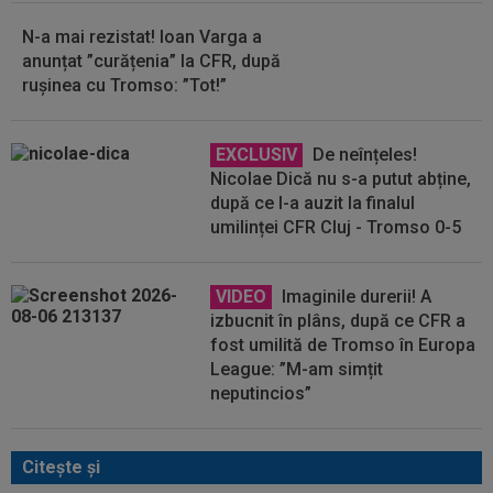
N-a mai rezistat! Ioan Varga a
anunțat ”curățenia” la CFR, după
rușinea cu Tromso: ”Tot!”
EXCLUSIV
De neînțeles!
Nicolae Dică nu s-a putut abține,
după ce l-a auzit la finalul
umilinței CFR Cluj - Tromso 0-5
VIDEO
Imaginile durerii! A
izbucnit în plâns, după ce CFR a
fost umilită de Tromso în Europa
League: ”M-am simțit
neputincios”
Citeşte şi