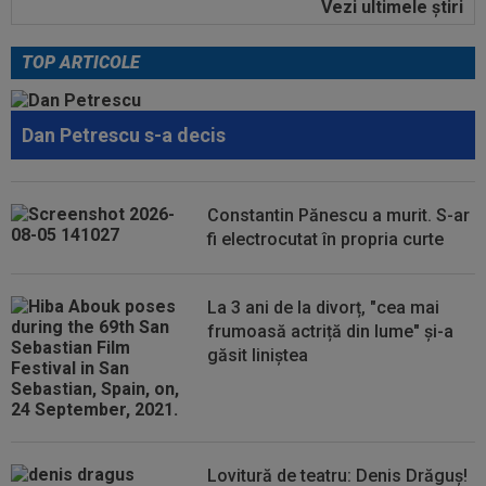
Vezi ultimele ştiri
22:38
EXCLUSIV
Nu i-a venit să creadă ce a văzut!
Președintele Craiovei nu a mai putut privi...
TOP ARTICOLE
22:22
EXCLUSIV
Folha, OUT de la CFR Cluj după
dezastrul cu Tromso! ”Îi dau afară pe toți!”...
Dan Petrescu s-a decis
22:08
EXCLUSIV
De neînțeles! Nicolae Dică nu s-a
putut abține, după ce l-a auzit la finalul...
21:58
N-a mai rezistat! Ioan Varga a anunțat
Constantin Pănescu a murit. S-ar
”curățenia” la CFR, după rușinea cu...
fi electrocutat în propria curte
21:55
Camora a spus de ce România e sub Norvegia
la fotbal, după umilința din Gruia...
La 3 ani de la divorț, "cea mai
frumoasă actriță din lume" și-a
găsit liniștea
Lovitură de teatru: Denis Drăguș!