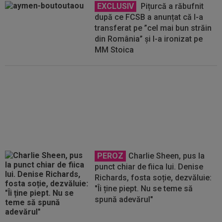
EXCLUSIV
Pițurcă a răbufnit
după ce FCSB a anunțat că l-a
transferat pe ”cel mai bun străin
din România” și l-a ironizat pe
MM Stoica
EXCLUSIV
Gigi Becali nu mai
stă la discuții cu Florin Tănase și
a făcut anunțul în direct:
”Niciodată!”
PEROZ
Charlie Sheen, pus la
punct chiar de fiica lui. Denise
Richards, fosta soție, dezvăluie:
"Îi ține piept. Nu se teme să
spună adevărul"