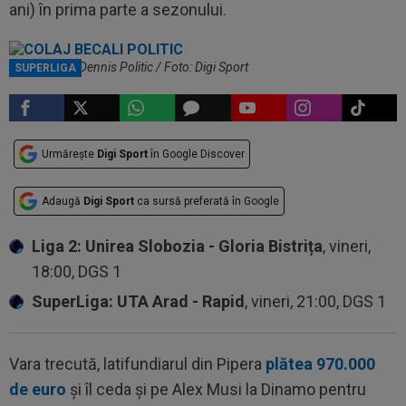
ani) în prima parte a sezonului.
Gigi Becali și Dennis Politic / Foto: Digi Sport
SUPERLIGA
Urmărește
Digi Sport
în Google Discover
Adaugă
Digi Sport
ca sursă preferată în Google
Liga 2: Unirea Slobozia - Gloria Bistrița
, vineri,
18:00, DGS 1
SuperLiga: UTA Arad - Rapid
, vineri, 21:00, DGS 1
Vara trecută, latifundiarul din Pipera
plătea 970.000
de euro
și îl ceda și pe Alex Musi la Dinamo pentru