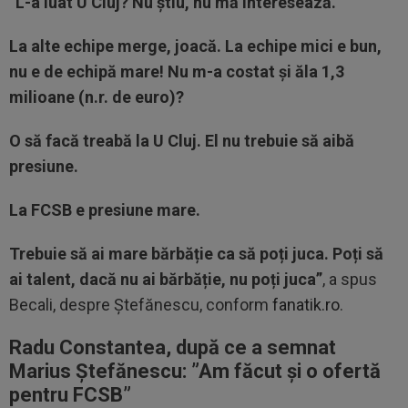
”L-a luat U Cluj? Nu știu, nu mă interesează.
La alte echipe merge, joacă. La echipe mici e bun,
nu e de echipă mare! Nu m-a costat și ăla 1,3
milioane (n.r. de euro)?
O să facă treabă la U Cluj. El nu trebuie să aibă
presiune.
La FCSB e presiune mare.
Trebuie să ai mare bărbăție ca să poți juca. Poți să
ai talent, dacă nu ai bărbăție, nu poți juca”
, a spus
Becali, despre Ștefănescu, conform
fanatik.ro
.
Radu Constantea, după ce a semnat
Marius Ștefănescu: ”A
m făcut și o ofertă
pentru FCSB”