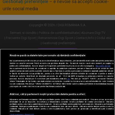
Gestionați preferințele
– e nevoie sa accepti cookie-
urile social media
Copyright © 2026 / DIGI ROMANIA S.A.
Termeni si conditii
Politica de confidentialitate
Abonare Digi TV
Frecvente Digi Sport
Retransmisie Digi Sport
Contact/Info
Codul etic
Gestionați preferințele
Versiune desktop
Nouă ne pasă ca datele tale personale să rămână confidențiale
Noi și partenerii noștri
30
stocăm și/sau accesăm informații pe dispozitivul dvs., precum identificatorii cookie unici pentru prelucrarea
datelor cu caracter personal. Puteți accepta sau gestiona alegerile dvs. făcând clic mai jos sau în orice moment, pe pagina cu
politica de confidențialitate. Aceste alegeri vor fi raportate partenerilor noștri și nu vă vor afecta navigarea.
Mai multe detalii
Noi si partenerii nostri (retelele de socializare si agentiile de publicitate partenere, precum si furnizorii nostri de servicii de date
analitice) prelucram date pentru a permite website-ului sa functioneze, pentru a personaliza continutul si anunturile publicitare afisate
in functie de interesele si/sau profilul dvs., pentru a va oferi functionalitati aferente retelelor de socializare si pentru a analiza
traficul pe website. Beneficiati de drepturile prevazute de art. 15-22 din GDPR in legatura cu prelucrarea datelor cu caracter
personal. Aceste drepturi pot fi exercitate prin modalitatea indicata
aici
. Prin click pe “ACCEPT TOATE”, acceptati folosirea
tuturor Tehnologiilor de tip Cookie, care implica inclusiv acceptul dvs. cu privire la stocarea/accesarea informatiilor de catre Vendor-ii
cu care colaboram. Prin click pe “VREAU SA MODIFIC SETARILE INDIVIDUAL” puteti schimba preferintele in mod individual, mai putin
cele legate de cookie strict necesare pentru functionarea website-ului.
Atât noi, cât și partenerii noștri prelucrăm datele pentru a oferi:
Măsurarea performanței reclamelor. Utilizarea profilurilor pentru selectarea conținutului personalizat. Stocarea și/sau accesarea
informațiilor de pe un dispozitiv. Dezvoltarea și îmbunătățirea serviciilor. Crearea profilurilor de conținut personalizat. Utilizarea
profilurilor pentru selectarea publicității personalizate. Crearea profilurilor pentru publicitate personalizată. Măsurarea performanței
conținutului. Înțelegerea publicului prin statistici sau combinații de date din surse diferite. Utilizarea datelor limitate pentru a selecta
conținutul. Utilizarea de date limitate pentru a selecta publicitatea. Date precise de geolocație și identificarea prin scanarea
dispozitivului.
Listă parteneri (furnizori)