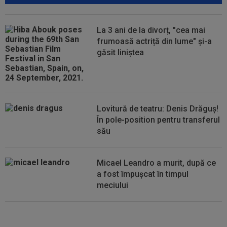
Mihai Stoica. E prima oară când o zic”
00:34
EXCLUSIV
Dorit iar de Varga la CFR Cluj, Edi
La 3 ani de la divorț, "cea mai
Iordănescu a luat decizia!
frumoasă actriță din lume" și-a
găsit liniștea
00:22
EXCLUSIV
Gică Craioveanu a dat declarația
serii, după KuPS - Craiova: ”Știi cine mă...
00:12
Barcelona, 180 de milioane de euro pentru
Rodri!
Lovitură de teatru: Denis Drăguș!
În pole-position pentru transferul
său
Micael Leandro a murit, după ce
a fost împușcat în timpul
meciului
Italienii au tras concluzia despre