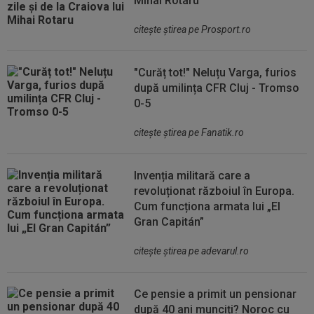
Mihai Rotaru
citeşte ştirea pe Prosport.ro
"Curăț tot!" Neluțu Varga, furios
după umilința CFR Cluj - Tromso
0-5
citeşte ştirea pe Fanatik.ro
Invenția militară care a
revoluționat războiul în Europa.
Cum funcționa armata lui „El
Gran Capitán”
citeşte ştirea pe adevarul.ro
Ce pensie a primit un pensionar
după 40 ani munciți? Noroc cu