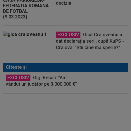
decizia!
EXCLUSIV
Gică Craioveanu a
dat declarația serii, după KuPS -
Craiova: ”Știi cine mă sperie?”
Citeşte şi
EXCLUSIV
Gigi Becali: ”Am
vândut un jucător pe 3.000.000 €”
EXCLUSIV
Victor Pițurcă,
despre Marius Baciu: ”Cu asta,
basta. Ar trebui să spun niște
lucruri”