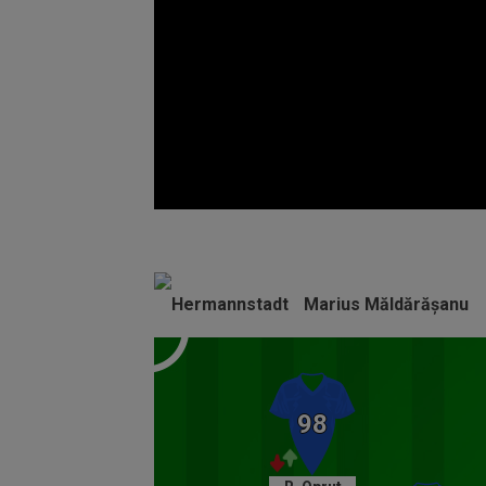
Volume
90%
Marius Măldărășanu