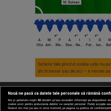
M. Butean
A.
M.
P.
A.
I.
I.
D.
M
Utiu
Antoche
Medina
Rauta
Nastasie
Petrescu
Iancu
Setarile tale privind cookie-urile nu 
din browser sau de
aici
– e nevoie sa 
Nouă ne pasă ca datele tale personale să rămână confi
Termeni si conditii
Politica de confidentia
Noi și partenerii noștri
30
stocăm și/sau accesăm informații pe dispozitivul dvs.
cookie unici pentru prelucrarea datelor cu caracter personal. Puteți accepta sau
făcând clic mai jos sau în orice moment, pe pagina cu politica de confidențialita