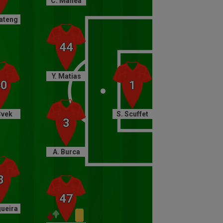
C. Manea
77
Schimbare Hermannstadt
ateng
Iese Oroian, intră Iancu.
73
Gol CFR Cluj
Janga deviază mingea pentru
Malele, care depășește un
Y. Matias
fundaș și șutează către colțul
lung. Portarul Letica atinge
mingea, dar golul nu poate fi
Cvek
S. Scuffet
evitat.
72
Cartonaş galben Hermannstadt
A. Burca
Mino Sota îl faultează pe Janga
și primește cartonașul galben.
66
Schimbare CFR Cluj
Iese Deac, intră Malele.
gueira