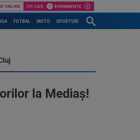
IV ONLINE
LIVE
EVENIMENTE
cum să faci asta. Semnal de alarmă”
LIGA
FOTBAL
MOTO
SPORTURI
luj
orilor la Mediaș!