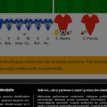
.
V.
R.
M.
D.
O.
C. Malele
C. Petrila
Babic
Buhacianu
Sava
Camora
Kolinger
Hoban
permit afisarea continutul din aceasta sectiune. Poti actua
accepti cookie-urile social media
Copyright © 2026 / DIGI ROMANIA S.A.
dențiale
Atât noi, cât și partenerii noștri prelucrăm date
litate
Abonare Digi TV
Frecvente Digi Sport
Retransmisie Digi Sport
Contac
, precum identificatorii
Măsurarea performanței reclamelor. Utilizarea profilu
personalizat. Stocarea și/sau accesarea informațiilor
Versiune mobil
 gestiona alegerile dvs.
îmbunătățirea serviciilor. Crearea profilurilor de conținu
te. Aceste alegeri vor fi
pentru selectarea publicității personalizate. Crearea profil