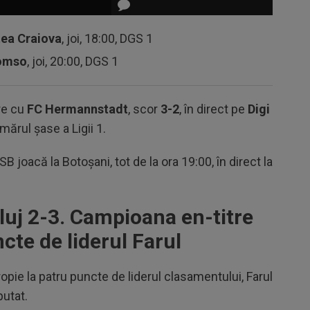
tea Craiova
, joi, 18:00, DGS 1
romso
, joi, 20:00, DGS 1
re cu
FC Hermannstadt
, scor
3-2
, în direct pe
Digi
mărul șase a Ligii 1.
B joacă la Botoșani, tot de la ora 19:00, în direct la
uj 2-3. Campioana en-titre
cte de liderul Farul
ropie la patru puncte de liderul clasamentului, Farul
putat.