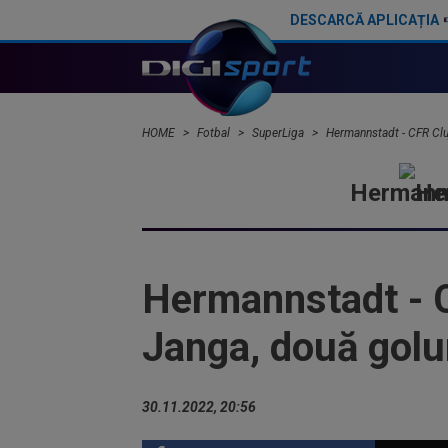
DESCARCĂ APLICAȚIA
Ioan Varga ”a explodat”: ”M-am săturat”
HOME
Fotbal
SuperLiga
Hermannstadt - CFR Cluj 
Hermann
Hermannstadt - CF
Janga, două golur
30.11.2022, 20:56