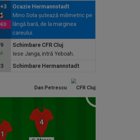
0+3
Ocazie Hermannstadt
Mino Sota șutează milimetric pe
lângă bară, de la marginea
careului.
89
Schimbare CFR Cluj
Iese Janga, intră Yeboah.
83
Schimbare Hermannstadt
Iese Opruț, intră Medina.
83
Schimbare Hermannstadt
Dan Petrescu
Iese Baba Alhassan, intră Ionuț
Năstăsie.
77
Schimbare Hermannstadt
Iese Balaure, intră Petrișor
Petrescu.