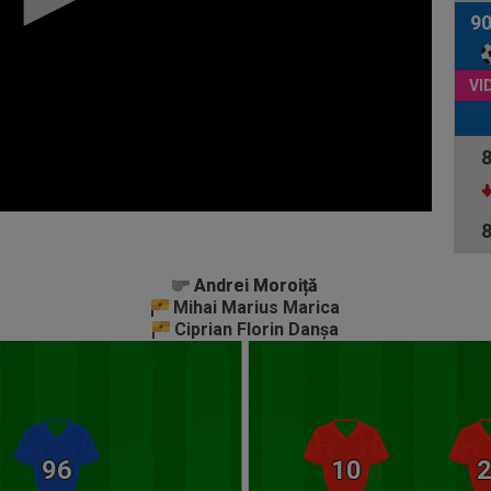
9
Andrei Moroiță
Andrei Moroiță
Mihai Marius Marica
Ciprian Florin Danșa