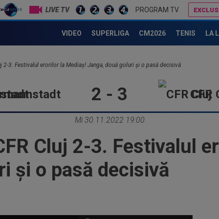
LIVE TV
PROGRAM TV
EXCLUS
Specialiștii au făcut toate calculele! Ce șanse are CFR Cluj să treacă de norvegienii de la Tromso
Ilie Dumitrescu l-a găsit vinovat la FCSB: ”N-ai 
VIDEO
SUPERLIGA
CM2026
TENIS
LA 
2-3. Festivalul erorilor la Mediaș! Janga, două goluri și o pasă decisivă
2 - 3
stadt
CFR C
Mi 30.11.2022 19:00
R Cluj 2-3. Festivalul er
i și o pasă decisivă