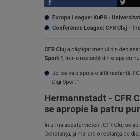
Europa League: KuPS - Universita
Conference League: CFR Cluj - T
CFR Cluj
a câștigat meciul din deplasa
Sport 1
, într-o restanță din etapa cu nu
Joi se va disputa o altă restanță. FCS
Digi Sport 1.
Hermannstadt - CFR Cl
se apropie la patru pun
În urma acestei victorii, CFR Cluj se ap
Constanța, și mai are o restanță de dis