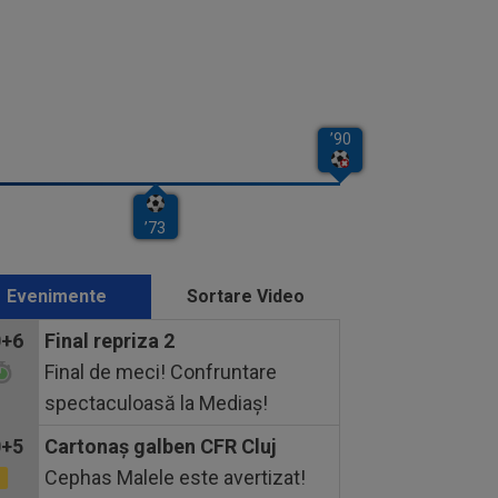
Evenimente
Sortare Video
0+6
Final repriza 2
Final de meci! Confruntare
spectaculoasă la Mediaș!
0+5
Cartonaş galben CFR Cluj
Cephas Malele este avertizat!