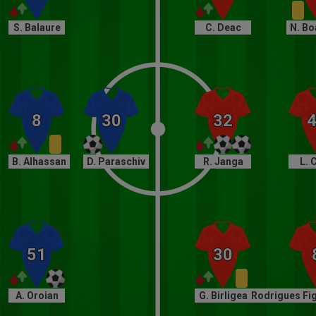
S. Balaure
C. Deac
N. Bo
B. Alhassan
D. Paraschiv
R. Janga
L. 
A. Oroian
G. Birligea
R. Rodrigues Fi