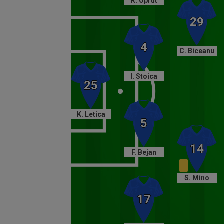
R. Oprut
C. Biceanu
I. Stoica
K. Letica
F. Bejan
S. Mino