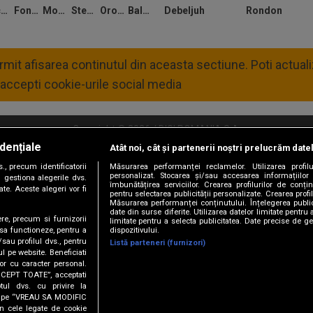
Biceanu
Fonseca
Moldovan
Stefan
Oroian
Balasa
Debeljuh
Rondon
permit afisarea continutul din aceasta sectiune. Poti actua
4
accepti cookie-urile social media
Copyright © 2026 / DIGI ROMANIA S.A.
4
dențiale
Atât noi, cât și partenerii noștri prelucrăm date
litate
Abonare Digi TV
Frecvente Digi Sport
Retransmisie Digi Sport
Contac
, precum identificatorii
Măsurarea performanței reclamelor. Utilizarea profilu
personalizat. Stocarea și/sau accesarea informațiilor
Versiune mobil
 gestiona alegerile dvs.
îmbunătățirea serviciilor. Crearea profilurilor de conținu
te. Aceste alegeri vor fi
pentru selectarea publicității personalizate. Crearea profil
Măsurarea performanței conținutului. Înțelegerea public
date din surse diferite. Utilizarea datelor limitate pentru 
ere, precum si furnizorii
limitate pentru a selecta publicitatea. Date precise de ge
dispozitivului.
 sa functioneze, pentru a
/sau profilul dvs., pentru
Listă parteneri (furnizori)
ul pe website. Beneficiati
or cu caracter personal.
ACCEPT TOATE”, acceptati
tul dvs. cu privire la
URMĂREȘTE-NE ȘI PE:
ick pe “VREAU SA MODIFIC
n cele legate de cookie