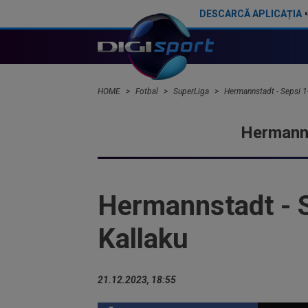
DESCARCĂ APLICAȚIA
UTA Arad - Oțelul Galați 2-2. Meci spectaculos cu final tensionat. Gazdele au revenit de la 0-2
HOME
Fotbal
SuperLiga
Hermannstadt - Sepsi 1-1
Hermann
Hermannstadt - Se
Kallaku
21.12.2023, 18:55