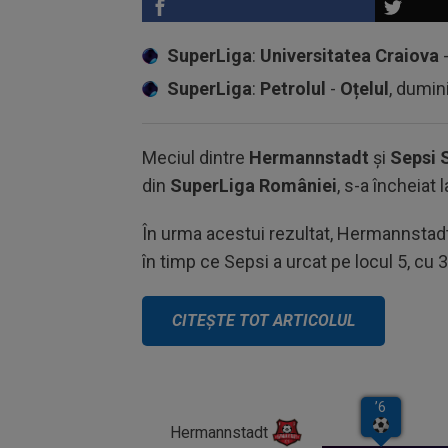
SuperLiga
:
Universitatea Craiova
SuperLiga
:
Petrolul
-
Oțelul
, dumin
Meciul dintre
Hermannstadt
și
Sepsi 
din
SuperLiga României
, s-a încheiat 
În urma acestui rezultat, Hermannstadt 
în timp ce Sepsi a urcat pe locul 5, cu 
Hermannstadt