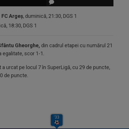
-
FC Argeș
, duminică, 21:30, DGS 1
ică, 18:30, DGS 1
Sfântu Gheorghe,
din cadrul etapei cu numărul 21
la egalitate, scor 1-1.
a urcat pe locul 7 în SuperLigă, cu 29 de puncte,
30 de puncte.