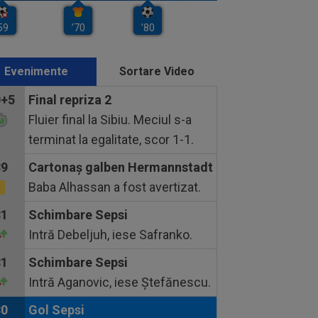
Evenimente
Sortare Video
0+5
Final repriza 2
Fluier final la Sibiu. Meciul s-a
terminat la egalitate, scor 1-1.
89
Cartonaş galben Hermannstadt
Baba Alhassan a fost avertizat.
81
Schimbare Sepsi
Intră Debeljuh, iese Safranko.
81
Schimbare Sepsi
Intră Aganovic, iese Ștefănescu.
80
Gol Sepsi