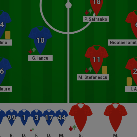
P. Safranko
Mino
Nicolae Ionu
G. Iancu
M. Stefanescu
laure
I. 
.
R.
D.
F.
D.
M.
G.
M.