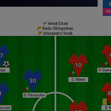
Ionuț Coza
Ionuț Coza
Radu Ghinguleac
Alexandru Vodă
Jipa
V. Dam
C. Matei
D. Paraschiv
hassan
B. 