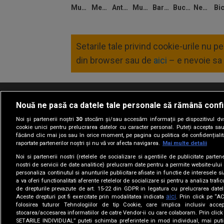
Mutiu
Medina
Antoche
Murgia
Barbut
Bucuroiu
Negut
Setarile tale privind cookie-urile nu 
din browser sau de
aici
– e nevoie sa 
Nouă ne pasă ca datele tale personale să rămână confi
Termeni si conditii
Politica de confidentia
Noi și partenerii noștri
30
stocăm și/sau accesăm informații pe dispozitivul dvs.
cookie unici pentru prelucrarea datelor cu caracter personal. Puteți accepta sau
făcând clic mai jos sau în orice moment, pe pagina cu politica de confidențialita
raportate partenerilor noștri și nu vă vor afecta navigarea.
Mai multe detalii
Noi si partenerii nostri (retelele de socializare si agentiile de publicitate parten
nostri de servicii de date analitice) prelucram date pentru a permite website-ului
personaliza continutul si anunturile publicitare afisate in functie de interesele si
a va oferi functionalitati aferente retelelor de socializare si pentru a analiza trafic
de drepturile prevazute de art. 15-22 din GDPR in legatura cu prelucrarea datel
aici
Aceste drepturi pot fi exercitate prin modalitatea indicata
. Prin click pe “
folosirea tuturor Tehnologiilor de tip Cookie, care implica inclusiv accep
stocarea/accesarea informatiilor de catre Vendor-ii cu care colaboram. Prin cl
SETARILE INDIVIDUAL” puteti schimba preferintele in mod individual, mai puti