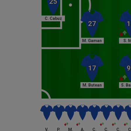
C. Cabuz
M. Gaman
S. 
M. Butean
S. Ba
V.
P.
M.
A.
C.
C.
C.
C