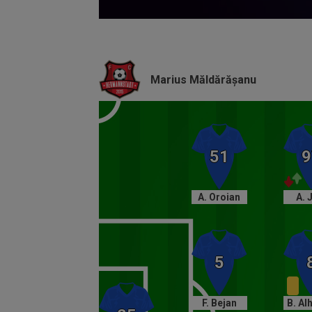
Volume
90%
Marius Măldărășanu
A. Oroian
A. 
F. Bejan
B. Al