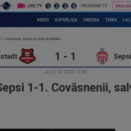
LIVE TV
PROGRAM TV
EXCLUS
FCSB a luat decizia în cazul lui Ștefan Târnovanu, după ce l-a scos din lot
FCSB a luat decizia în cazul lui Ștefan Târnovanu, după ce l
VIDEO
SUPERLIGA
CM2026
TENIS
LA 
. Covăsnenii, salvați pe final de Kallaku
1 - 1
stadt
Seps
Jo 21.12.2023 17:00
psi 1-1. Covăsnenii, salv