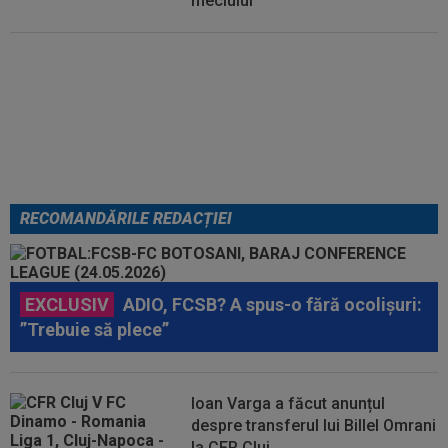
meciului
Italienii au tras concluzia despre
Cristi Chivu, după AC Milan - Inter
RECOMANDĂRILE REDACȚIEI
EXCLUSIV
ADIO, FCSB? A spus-o fără ocolișuri:
”Trebuie să plece”
Ioan Varga a făcut anunțul
despre transferul lui Billel Omrani
la CFR Cluj