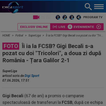
LIVE TV
PROGRAM TV
EXCLUSIV ONLINE
LIVE
EVENIMENTE
HOME
Fotbal
SuperLiga
Îi ia la FCSB? Gigi Becali s-a pozat cu doi "Tricolori", a doua zi după România - Țara Galilor 2-1
FOTO
Îi ia la FCSB? Gigi Becali s-a
pozat cu doi "Tricolori", a doua zi după
România - Țara Galilor 2-1
SuperLiga
articol scris de
Digi Sport
07.06.2026, 17:51
Gigi Becali
(67 de ani) a promis o campanie
spectaculoasă de transferuri la
FCSB
, după ce echipa