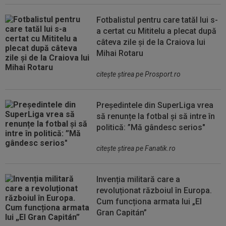
Fotbalistul pentru care tatăl lui s-
a certat cu Mititelu a plecat după
câteva zile și de la Craiova lui
Mihai Rotaru
citeşte ştirea pe Prosport.ro
Președintele din SuperLiga vrea
să renunțe la fotbal și să intre în
politică: ”Mă gândesc serios"
citeşte ştirea pe Fanatik.ro
Invenția militară care a
revoluționat războiul în Europa.
Cum funcționa armata lui „El
Gran Capitán”