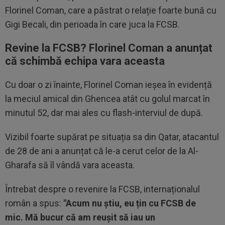
Florinel Coman, care a păstrat o relație foarte bună cu
Gigi Becali, din perioada în care juca la FCSB.
Revine la FCSB? Florinel Coman a anunțat
că schimbă echipa vara aceasta
Cu doar o zi înainte, Florinel Coman ieșea în evidență
la meciul amical din Ghencea atât cu golul marcat în
minutul 52, dar mai ales cu flash-interviul de după.
Vizibil foarte supărat pe situația sa din Qatar, atacantul
de 28 de ani a anunțat că le-a cerut celor de la Al-
Gharafa să îl vândă vara aceasta.
Întrebat despre o revenire la FCSB, internaționalul
român a spus:
"Acum nu ș
tiu
, eu
țin
cu FCSB de
mic
.
Mă
bucur
că
am
reușit
să
iau un