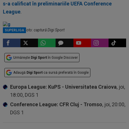
s-a calificat în preliminariile UEFA Conference
League
.
Gigi Becali / Foto: captură Digi Sport
SUPERLIGA
Urmărește
Digi Sport
în Google Discover
Adaugă
Digi Sport
ca sursă preferată în Google
Europa League: KuPS - Universitatea Craiova
, joi,
18:00, DGS 1
Conference League: CFR Cluj - Tromso
, joi, 20:00,
DGS 1