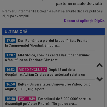
Madrid! Suma finală e uriașă
partenerei sale de viață
Premierul interimar Ilie Bolojan a evitat să anunţe dacă va publica şi
17:16
FIFA încă datorează cluburilor 215 milioane de
el, după exemplul...
euro după Campionatul Mondial al...
Descarcă aplicația Digi24
17:15
Ioan Varga a făcut anunțul despre transferul lui
Billel Omrani la CFR Cluj
ULTIMA ORĂ
17:09
Dur! România a pierdut la scor în fața Franței,
la Campionatul Mondial. Singura...
17:07
MM Stoica, convins când a văzut ce ”nebunie”
a făcut fiica sa Teodora: ”Am fost...
16:52
VIDEO EXCLUSIV
După 13 ani de la
despărțire, Adrian Cristea a caracterizat relația cu
Bianca...
16:50
KuPS - Universitatea Craiova Live Video, joi, 6
august, 18:00, Digi Sport 1...
16:48
EXCLUSIV
Fotbalistul de 5.000.000€ care l-a
dezamăgit pe Victor Pițurcă: ”Nu știu ce s-a...