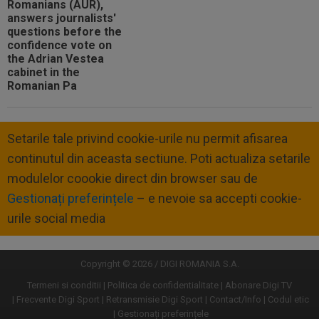
Setarile tale privind cookie-urile nu permit afisarea
continutul din aceasta sectiune. Poti actualiza setarile
modulelor coookie direct din browser sau de
Gestionați preferințele
– e nevoie sa accepti cookie-
urile social media
Copyright © 2026 / DIGI ROMANIA S.A.
Termeni si conditii
Politica de confidentialitate
Abonare Digi TV
Frecvente Digi Sport
Retransmisie Digi Sport
Contact/Info
Codul etic
Gestionați preferințele