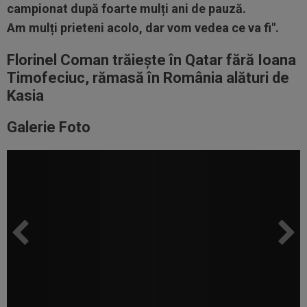
campionat
după
foarte
mulți
ani de
pauză
.
Am
mulți
prieteni acolo, dar vom vedea ce
va
fi".
Florinel Coman trăiește în Qatar fără Ioana
Timofeciuc, rămasă în România alături de
Kasia
Galerie Foto