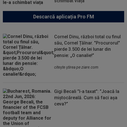
schimbat viața
Descarcă aplicația Pro FM
Cornel Dinu, război total cu finul
său, Cornel Țălnar. "Procurorul"
pierde 3.500 de lei lunar din
pensie: „O canalie!”
citeşte ştirea pe ziare.com
Gigi Becali ”l-a taxat”: ”Joacă la
miștocăreală. Cum să faci așa
ceva?”