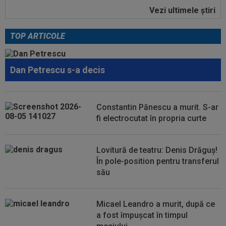
Vezi ultimele ştiri
17:24
OFICIAL
Yan Diomande a semnat cu Real
Madrid! Suma finală e uriașă
TOP ARTICOLE
17:16
FIFA încă datorează cluburilor 215 milioane de
euro după Campionatul Mondial al...
Dan Petrescu s-a decis
17:15
Ioan Varga a făcut anunțul despre transferul lui
Billel Omrani la CFR Cluj
17:09
Dur! România a pierdut la scor în fața Franței,
Constantin Pănescu a murit. S-ar
la Campionatul Mondial. Singura...
fi electrocutat în propria curte
17:07
MM Stoica, convins când a văzut ce ”nebunie”
a făcut fiica sa Teodora: ”Am fost...
Lovitură de teatru: Denis Drăguș!
În pole-position pentru transferul
său
Micael Leandro a murit, după ce
a fost împușcat în timpul