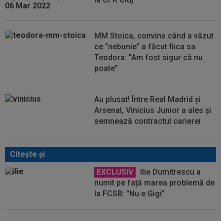
MM Stoica, convins când a văzut
ce ”nebunie” a făcut fiica sa
Teodora: ”Am fost sigur că nu
poate”
Au plusat! Între Real Madrid și
Arsenal, Vinicius Junior a ales și
semnează contractul carierei
Citeşte şi
EXCLUSIV
Ilie Dumitrescu a
numit pe față marea problemă de
la FCSB: "Nu e Gigi"