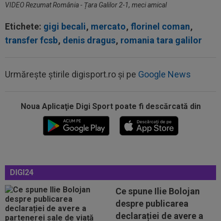
VIDEO Rezumat România - Țara Galilor 2-1, meci amical
Etichete:
gigi becali
,
mercato
,
florinel coman
,
transfer fcsb
,
denis dragus
,
romania tara galilor
17:09
Dur! România a pierdut la scor în fața Franței,
Urmărește știrile digisport.ro și pe
Google News
la Campionatul Mondial. Singura...
17:07
MM Stoica, convins când a văzut ce ”nebunie”
a făcut fiica sa Teodora: ”Am fost...
Noua Aplicaţie Digi Sport poate fi descărcată din
16:52
VIDEO EXCLUSIV
După 13 ani de la
despărțire, Adrian Cristea a caracterizat relația cu
Bianca...
16:50
KuPS - Universitatea Craiova Live Video, joi, 6
august, 18:00, Digi Sport 1...
DIGI24
16:48
EXCLUSIV
Fotbalistul de 5.000.000€ care l-a
Ce spune Ilie Bolojan
dezamăgit pe Victor Pițurcă: ”Nu știu ce s-a...
despre publicarea
17:24
OFICIAL
Yan Diomande a semnat cu Real
declarației de avere a