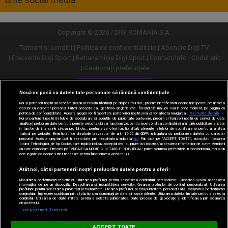
Copyright © 2026 / DIGI ROMANIA S.A.
Termeni si conditii
Politica de confidentialitate
Abonare Digi TV
Frecvente Digi Sport
Retransmisie Digi Sport
Contact/Info
Codul etic
Gestionați preferințele
Versiune desktop
Nouă ne pasă ca datele tale personale să rămână confidențiale
Noi și partenerii noștri
30
stocăm și/sau accesăm informații pe dispozitivul dvs., precum identificatorii cookie unici pentru prelucrarea
datelor cu caracter personal. Puteți accepta sau gestiona alegerile dvs. făcând clic mai jos sau în orice moment, pe pagina cu
politica de confidențialitate. Aceste alegeri vor fi raportate partenerilor noștri și nu vă vor afecta navigarea.
Mai multe detalii
Noi si partenerii nostri (retelele de socializare si agentiile de publicitate partenere, precum si furnizorii nostri de servicii de date
analitice) prelucram date pentru a permite website-ului sa functioneze, pentru a personaliza continutul si anunturile publicitare afisate
in functie de interesele si/sau profilul dvs., pentru a va oferi functionalitati aferente retelelor de socializare si pentru a analiza
traficul pe website. Beneficiati de drepturile prevazute de art. 15-22 din GDPR in legatura cu prelucrarea datelor cu caracter
personal. Aceste drepturi pot fi exercitate prin modalitatea indicata
aici
. Prin click pe “ACCEPT TOATE”, acceptati folosirea
tuturor Tehnologiilor de tip Cookie, care implica inclusiv acceptul dvs. cu privire la stocarea/accesarea informatiilor de catre Vendor-ii
cu care colaboram. Prin click pe “VREAU SA MODIFIC SETARILE INDIVIDUAL” puteti schimba preferintele in mod individual, mai putin
cele legate de cookie strict necesare pentru functionarea website-ului.
Atât noi, cât și partenerii noștri prelucrăm datele pentru a oferi:
Măsurarea performanței reclamelor. Utilizarea profilurilor pentru selectarea conținutului personalizat. Stocarea și/sau accesarea
informațiilor de pe un dispozitiv. Dezvoltarea și îmbunătățirea serviciilor. Crearea profilurilor de conținut personalizat. Utilizarea
profilurilor pentru selectarea publicității personalizate. Crearea profilurilor pentru publicitate personalizată. Măsurarea performanței
conținutului. Înțelegerea publicului prin statistici sau combinații de date din surse diferite. Utilizarea datelor limitate pentru a selecta
conținutul. Utilizarea de date limitate pentru a selecta publicitatea. Date precise de geolocație și identificarea prin scanarea
dispozitivului.
URMĂREȘTE-NE ȘI PE:
Listă parteneri (furnizori)
Digi Sport
ACCEPT TOATE