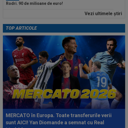
Rodri. 90 de milioane de euro!
Vezi ultimele ştiri
11:52
O echipă din SuperLiga, gata să se mute pe un
alt stadion: "Finalul lunii...
TOP ARTICOLE
11:50
La 11 ani de când a înjurat-o și a dat-o afară pe
Eva Carneiro, Jose Mourinho...
12:54
A plecat de la Rapid, a dat în judecată clubul și
îi cere o avere: 15 salarii!
12:54
Lovitură de teatru: Rodri!
12:35
Peluza Nord, întâlnire de gradul zero cu
jucătorii și conducătorii de la FCSB...
12:27
Verdictul specialistului, după ce Universitatea
Craiova a cerut penalty în...
MERCATO în Europa. Toate transferurile verii
12:25
Ce a postat soția lui Denis Drăguș, atacantul
sunt AICI! Yan Diomande a semnat cu Real
disputat de FCSB și CFR