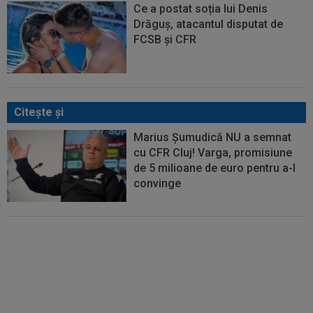
Ce a postat soția lui Denis
Drăguș, atacantul disputat de
FCSB și CFR
Citeşte şi
Marius Șumudică NU a semnat
cu CFR Cluj! Varga, promisiune
de 5 milioane de euro pentru a-l
convinge
EXCLUSIV
Promisiunea pe care
i-a făcut-o Ioan Varga lui Marius
Șumudică