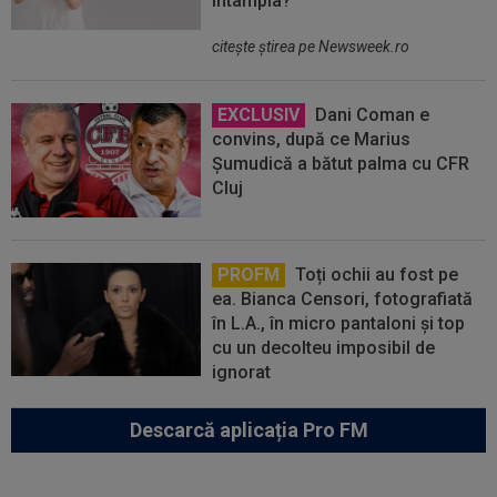
întâmpla?
citeşte ştirea pe Newsweek.ro
EXCLUSIV
Dani Coman e
convins, după ce Marius
Șumudică a bătut palma cu CFR
Cluj
PROFM
Toți ochii au fost pe
ea. Bianca Censori, fotografiată
în L.A., în micro pantaloni și top
cu un decolteu imposibil de
ignorat
Descarcă aplicația Pro FM