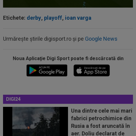
Etichete:
derby
,
playoff
,
ioan varga
Urmărește știrile digisport.ro și pe
Google News
Noua Aplicaţie Digi Sport poate fi descărcată din
12:27
Verdictul specialistului, după ce Universitatea
Craiova a cerut penalty în...
DIGI24
12:25
Ce a postat soția lui Denis Drăguș, atacantul
disputat de FCSB și CFR
Una dintre cele mai mari
fabrici petrochimice din
12:02
Real Madrid s-a reorientat după refuzul lui
Rusia a fost aruncată în
Rodri. 90 de milioane de euro!
aer. Doliu declarat de