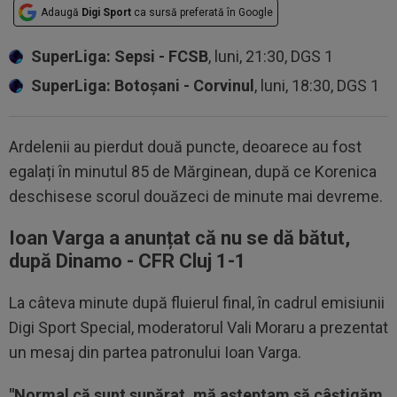
Adaugă
Digi Sport
ca sursă preferată în Google
SuperLiga: Sepsi - FCSB
, luni, 21:30, DGS 1
SuperLiga: Botoșani - Corvinul
, luni, 18:30, DGS 1
Ardelenii au pierdut două puncte, deoarece au fost
egalați în minutul 85 de Mărginean, după ce Korenica
deschisese scorul douăzeci de minute mai devreme.
Ioan Varga a anunțat că nu se dă bătut,
după Dinamo - CFR Cluj 1-1
La câteva minute după fluierul final, în cadrul emisiunii
Digi Sport Special, moderatorul Vali Moraru a prezentat
un mesaj din partea patronului Ioan Varga.
"Normal că sunt supărat, mă așteptam să câștigăm,