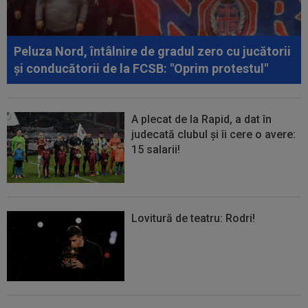
Peluza Nord, întâlnire de gradul zero cu jucătorii
și conducătorii de la FCSB: "Oprim protestul"
A plecat de la Rapid, a dat în
judecată clubul și îi cere o avere:
15 salarii!
Lovitură de teatru: Rodri!