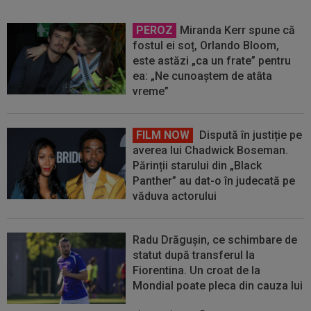
PEROZ
Miranda Kerr spune că
fostul ei soț, Orlando Bloom,
este astăzi „ca un frate” pentru
ea: „Ne cunoaștem de atâta
vreme”
FILM NOW
Dispută în justiție pe
averea lui Chadwick Boseman.
Părinții starului din „Black
Panther” au dat-o în judecată pe
văduva actorului
Radu Drăgușin, ce schimbare de
statut după transferul la
Fiorentina. Un croat de la
Mondial poate pleca din cauza lui