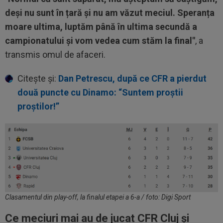
deși nu sunt în țară și nu am văzut meciul. Speranța
moare ultima, luptăm până în ultima secundă a
campionatului și vom vedea cum stăm la final"
, a
transmis omul de afaceri.
Citește și:
Dan Petrescu, după ce CFR a pierdut
două puncte cu Dinamo: “Suntem proștii
proștilor!”
Clasamentul din play-off, la finalul etapei a 6-a / foto: Digi Sport
Ce meciuri mai au de jucat CFR Cluj și