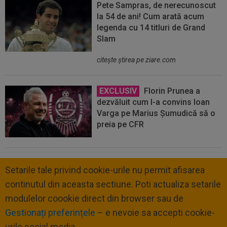
Pete Sampras, de nerecunoscut
la 54 de ani! Cum arată acum
legenda cu 14 titluri de Grand
Slam
citeşte ştirea pe ziare.com
EXCLUSIV
Florin Prunea a
dezvăluit cum l-a convins Ioan
Varga pe Marius Șumudică să o
preia pe CFR
Setarile tale privind cookie-urile nu permit afisarea
continutul din aceasta sectiune. Poti actualiza setarile
modulelor coookie direct din browser sau de
Gestionați preferințele
– e nevoie sa accepti cookie-
urile social media