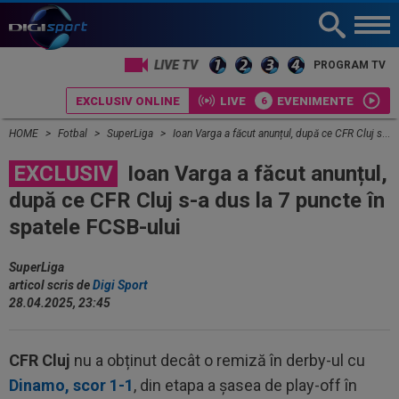
LIVE TV
PROGRAM TV
EXCLUSIV ONLINE
LIVE
EVENIMENTE
HOME
Fotbal
SuperLiga
Ioan Varga a făcut anunțul, după ce CFR Cluj s-a dus la 7 puncte în spatele FCSB-ului
EXCLUSIV
Ioan Varga a făcut anunțul,
după ce CFR Cluj s-a dus la 7 puncte în
spatele FCSB-ului
SuperLiga
articol scris de
Digi Sport
28.04.2025, 23:45
CFR Cluj
nu a obținut decât o remiză în derby-ul cu
Dinamo, scor 1-1
, din etapa a șasea de play-off în