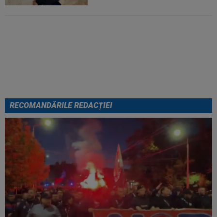
VIDEO
Au apărut imaginile:
Darius Olaru, gol de autor în
Belgia! Comentatorii: "Nu se
poate așa ceva"
RECOMANDĂRILE REDACȚIEI