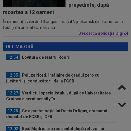
11:52
O echipă din SuperLiga, gata să se mute pe un
președinte, după
alt stadion: "Finalul lunii...
moartea a 12 oameni
În dimineața zilei de 10 august, orașul Nijnekamsk din Tatarstan a
11:50
La 11 ani de când a înjurat-o și a dat-o afară pe
fost ținta unui atac masiv cu...
Eva Carneiro, Jose Mourinho...
Descarcă aplicația Digi24
12:54
A plecat de la Rapid, a dat în judecată clubul și
îi cere o avere: 15 salarii!
ULTIMA ORĂ
12:54
Lovitură de teatru: Rodri!
12:35
Peluza Nord, întâlnire de gradul zero cu
jucătorii și conducătorii de la FCSB...
12:27
Verdictul specialistului, după ce Universitatea
Craiova a cerut penalty în...
12:25
Ce a postat soția lui Denis Drăguș, atacantul
disputat de FCSB și CFR
12:02
Real Madrid s-a reorientat după refuzul lui