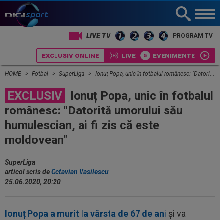
LIVE TV
PROGRAM TV
EXCLUSIV ONLINE
LIVE
EVENIMENTE
HOME
Fotbal
SuperLiga
Ionuț Popa, unic în fotbalul românesc: "Datorită umorului său humulescian, ai fi zis că este moldovean"
EXCLUSIV
Ionuț Popa, unic în fotbalul
românesc: "Datorită umorului său
humulescian, ai fi zis că este
moldovean"
SuperLiga
articol scris de
Octavian Vasilescu
25.06.2020, 20:20
Ionuț Popa a murit la vârsta de 67 de ani
și va