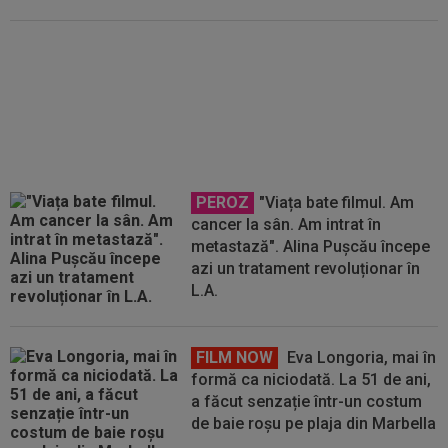
Tragedie! Allan Nascimento a
murit în somn! Avea doar 34 de
ani
PEROZ
"Viața bate filmul. Am
cancer la sân. Am intrat în
metastază". Alina Pușcău începe
azi un tratament revoluționar în
L.A.
FILM NOW
Eva Longoria, mai în
formă ca niciodată. La 51 de ani,
a făcut senzație într-un costum
de baie roșu pe plaja din Marbella