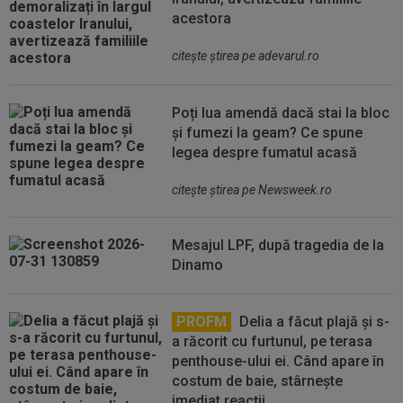
acestora
citeşte ştirea pe adevarul.ro
Poți lua amendă dacă stai la bloc
și fumezi la geam? Ce spune
legea despre fumatul acasă
citeşte ştirea pe Newsweek.ro
Mesajul LPF, după tragedia de la
Dinamo
PROFM
Delia a făcut plajă și s-
a răcorit cu furtunul, pe terasa
penthouse-ului ei. Când apare în
costum de baie, stârnește
imediat reacții