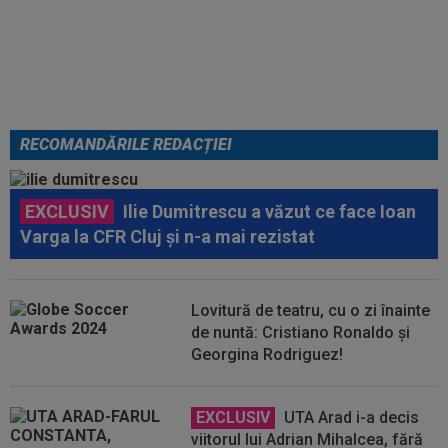
o fără ocolișuri: ”Trebuie să
plece”
RECOMANDĂRILE REDACȚIEI
EXCLUSIV
Ilie Dumitrescu a văzut ce face Ioan
Varga la CFR Cluj și n-a mai rezistat
Lovitură de teatru, cu o zi înainte
de nuntă: Cristiano Ronaldo și
Georgina Rodriguez!
EXCLUSIV
UTA Arad i-a decis
viitorul lui Adrian Mihalcea, fără