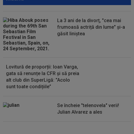
13:34
Lovitură de teatru, cu o zi înainte de nuntă:
Cristiano Ronaldo și Georgina...
La 3 ani de la divorț, "cea mai
13:31
EXCLUSIV
UTA Arad i-a decis viitorul lui
frumoasă actriță din lume" și-a
Adrian Mihalcea, fără victorie în acest sezon
găsit liniștea
13:21
”Victima” pe care o face Rodri la Barcelona!
Catalanii l-au scos la vânzare
Lovitură de proporții: Ioan Varga,
gata să renunțe la CFR și să preia
alt club din SuperLigă: ”Acolo
sunt toate condițiile”
Se încheie "telenovela" verii!
Julian Alvarez a ales
EXCLUSIV
ADIO, FCSB? A spus-