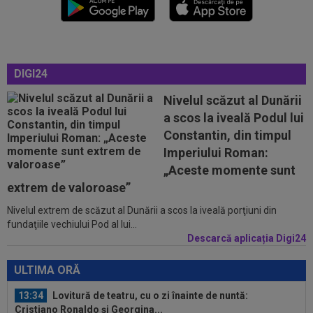
Adrian Mihalcea, fără victorie în acest sezon
13:21
”Victima” pe care o face Rodri la Barcelona!
Catalanii l-au scos la vânzare
DIGI24
13:05
Surpriză! Decizia luată de Real Madrid, după
ce Barcelona ”l-a furat” pe Rodri
Nivelul scăzut al Dunării
a scos la iveală Podul lui
12:59
Transfer pentru fostul golgheter al CFR-ului:
Constantin, din timpul
7.000.000€!
Imperiului Roman:
12:46
Au refuzat oferta de 30.000.000 €, iar Inter mai
„Aceste momente sunt
are o șansă!
extrem de valoroase”
Nivelul extrem de scăzut al Dunării a scos la iveală porţiuni din
13:38
Cosmin Matei a fost suspendat pentru dopaj!
fundaţiile vechiului Pod al lui...
Verdictul final dat de TAS
Descarcă aplicația Digi24
13:36
EXCLUSIV
Ilie Dumitrescu a văzut ce face
Ioan Varga la CFR Cluj și n-a mai rezistat
ULTIMA ORĂ
13:34
Lovitură de teatru, cu o zi înainte de nuntă:
Cristiano Ronaldo și Georgina...