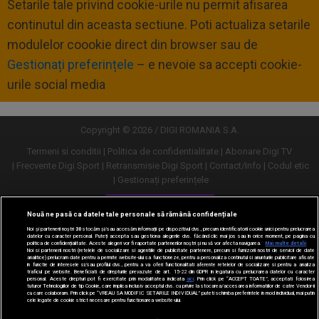
Setarile tale privind cookie-urile nu permit afisarea
continutul din aceasta sectiune. Poti actualiza setarile
modulelor coookie direct din browser sau de
Gestionați preferințele
– e nevoie sa accepti cookie-
urile social media
Copyright © 2026 / DIGI ROMANIA S.A.
Termeni si conditii
Politica de confidentialitate
Abonare Digi TV
Frecvente Digi Sport
Retransmisie Digi Sport
Contact/Info
Codul etic
Gestionați preferințele
Versiune desktop
Nouă ne pasă ca datele tale personale să rămână confidențiale
Noi și partenerii noștri
30
stocăm și/sau accesăm informații pe dispozitivul dvs., precum identificatorii cookie unici pentru prelucrarea
datelor cu caracter personal. Puteți accepta sau gestiona alegerile dvs. făcând clic mai jos sau în orice moment, pe pagina cu
politica de confidențialitate. Aceste alegeri vor fi raportate partenerilor noștri și nu vă vor afecta navigarea.
Mai multe detalii
Noi si partenerii nostri (retelele de socializare si agentiile de publicitate partenere, precum si furnizorii nostri de servicii de date
analitice) prelucram date pentru a permite website-ului sa functioneze, pentru a personaliza continutul si anunturile publicitare afisate
in functie de interesele si/sau profilul dvs., pentru a va oferi functionalitati aferente retelelor de socializare si pentru a analiza
traficul pe website. Beneficiati de drepturile prevazute de art. 15-22 din GDPR in legatura cu prelucrarea datelor cu caracter
personal. Aceste drepturi pot fi exercitate prin modalitatea indicata
aici
. Prin click pe “ACCEPT TOATE”, acceptati folosirea
tuturor Tehnologiilor de tip Cookie, care implica inclusiv acceptul dvs. cu privire la stocarea/accesarea informatiilor de catre Vendor-ii
cu care colaboram. Prin click pe “VREAU SA MODIFIC SETARILE INDIVIDUAL” puteti schimba preferintele in mod individual, mai putin
cele legate de cookie strict necesare pentru functionarea website-ului.