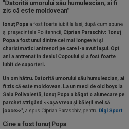
"Datorită umorului său humulescian, ai fi
zis că este moldovean"
Ionuț Popa
a fost foarte iubit la Iași, după cum spune
și președintele Politehncii,
Ciprian Paraschiv: "Ionuț
Popa a fost unul dintre cei mai longevivi și
charistmatici antrenori pe care i-a avut Iașul. Opt
ani a antrenat în dealul Copoului și a fost foarte
iubit de suporteri.
Un om hâtru. Datorită umorului său humulescian, ai
fi zis că este moldovean. La un meci de old boys la
Sala Polivalentă, Ionuț Popa a băgat o alunecare pe
parchet strigând <<așa vreau și băieții mei să
joace>>"
, a spus Ciprian Paraschiv, pentru
Digi Sport
.
Cine a fost Ionuț Popa