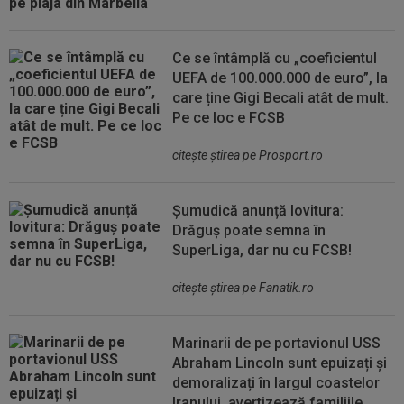
Ce se întâmplă cu „coeficientul
UEFA de 100.000.000 de euro”, la
care ține Gigi Becali atât de mult.
Pe ce loc e FCSB
citeşte ştirea pe Prosport.ro
Șumudică anunță lovitura:
Drăguș poate semna în
SuperLiga, dar nu cu FCSB!
citeşte ştirea pe Fanatik.ro
Marinarii de pe portavionul USS
Abraham Lincoln sunt epuizați și
demoralizați în largul coastelor
Iranului, avertizează familiile