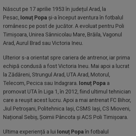
Născut pe 17 aprilie 1953 în județul Arad, la
Pesac,
Ionuț Popa
și-a început aventura în fotbalul
românesc pe post de jucător. A evoluat pentru Poli
Timișoara, Unirea Sânnicolau Mare, Brăila, Vagonul
Arad, Aurul Brad sau Victoria Ineu.
Ulterior s-a orientat spre cariera de antrenor, iar prima
echipă condusă a fost Victoria Ineu. Mai apoi a lucrat
la Zădăreni, Strungul Arad, UTA Arad, Motorul,
Telecom, Pecica sau Indagrara.
Ionuț Popa
a
promovat UTA în Liga 1, în 2012, fiind ultimul tehnician
care a reușit acest lucru. Apoi a mai antrenat FC Bihor,
Jiul Petroșani, Politehnica Iași, CSMS Iași, CS Mioveni,
Național Sebiș, Șoimii Pâncota și ACS Poli Timișoara.
Ultima experiență a lui
Ionuț Popa
în fotbalul