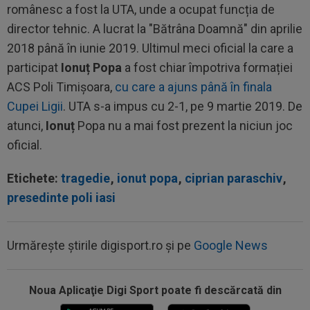
românesc a fost la UTA, unde a ocupat funcția de
director tehnic. A lucrat la "Bătrâna Doamnă" din aprilie
2018 până în iunie 2019. Ultimul meci oficial la care a
participat
Ionuț Popa
a fost chiar împotriva formației
ACS Poli Timișoara,
cu care a ajuns până în finala
Cupei Ligii
. UTA s-a impus cu 2-1, pe 9 martie 2019. De
atunci,
Ionuț
Popa nu a mai fost prezent la niciun joc
oficial.
Etichete:
tragedie
,
ionut popa
,
ciprian paraschiv
,
presedinte poli iasi
Urmărește știrile digisport.ro și pe
Google News
Noua Aplicaţie Digi Sport poate fi descărcată din
13:31
EXCLUSIV
UTA Arad i-a decis viitorul lui