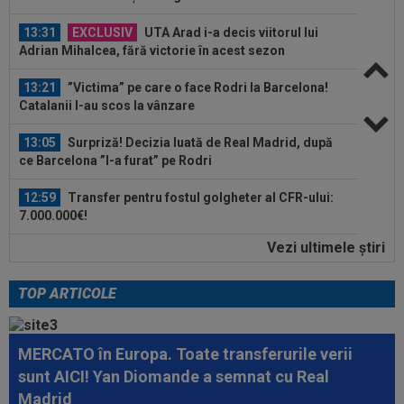
13:31
EXCLUSIV
UTA Arad i-a decis viitorul lui
Adrian Mihalcea, fără victorie în acest sezon
13:21
”Victima” pe care o face Rodri la Barcelona!
Catalanii l-au scos la vânzare
13:05
Surpriză! Decizia luată de Real Madrid, după
ce Barcelona ”l-a furat” pe Rodri
12:59
Transfer pentru fostul golgheter al CFR-ului:
7.000.000€!
Vezi ultimele ştiri
12:46
Au refuzat oferta de 30.000.000 €, iar Inter mai
are o șansă!
TOP ARTICOLE
13:38
Cosmin Matei a fost suspendat pentru dopaj!
Verdictul final dat de TAS
MERCATO în Europa. Toate transferurile verii
13:36
EXCLUSIV
Ilie Dumitrescu a văzut ce face
sunt AICI! Yan Diomande a semnat cu Real
Ioan Varga la CFR Cluj și n-a mai rezistat
Madrid