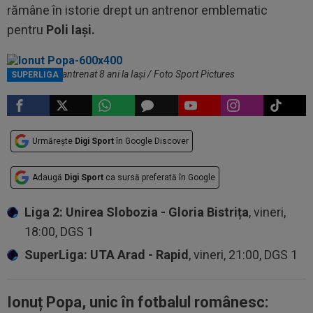
rămâne în istorie drept un antrenor emblematic
pentru
Poli Iași.
Ionuț Popa a antrenat 8 ani la Iași / Foto Sport Pictures
SUPERLIGA
Urmărește
Digi Sport
în Google Discover
Adaugă
Digi Sport
ca sursă preferată în Google
Liga 2: Unirea Slobozia - Gloria Bistrița
, vineri,
18:00, DGS 1
SuperLiga: UTA Arad - Rapid
, vineri, 21:00, DGS 1
Ionuț Popa, unic în fotbalul românesc: