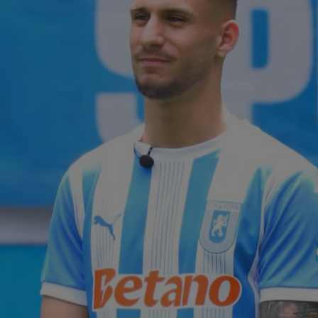
18
dup
des
18
Ros
17
sit
cuv
17
Lio
17
lui
sur