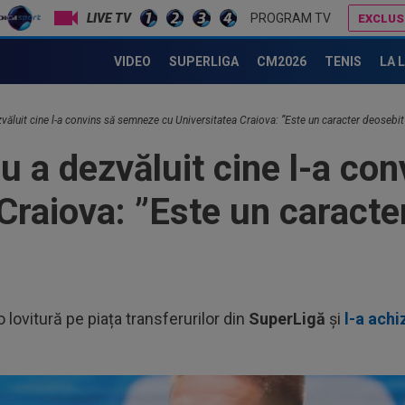
PROGRAM TV
EXCLUS
E oficial: Ștefan Târnovanu a ratat transferul! Confirmat chiar înainte de Auda - FCSB
Farul - Csikszereda 0-0, ACUM, pe Digi Sport 1. Partida de la Ovidiu a înce
VIDEO
SUPERLIGA
CM2026
TENIS
LA 
ăluit cine l-a convins să semneze cu Universitatea Craiova: ”Este un caracter deosebit
 a dezvăluit cine l-a co
Craiova: ”Este un caracte
 lovitură pe piața transferurilor din
SuperLigă
și
l-a ach