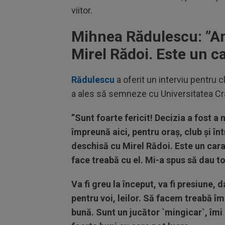
viitor.
Mihnea Rădulescu: ”
Am
Mirel Rădoi. Este un c
Rădulescu
a oferit un interviu pentru c
a ales să semneze cu Universitatea Cr
”Sunt foarte fericit! Decizia a fost a
împreună aici, pentru oraș, club și în
deschisă cu Mirel Rădoi. Este un cara
face treabă cu el. Mi-a spus să dau to
Va fi greu la început, va fi presiune, 
pentru voi, leilor. Să facem treabă î
bună. Sunt un jucător `mingicar`, îmi 