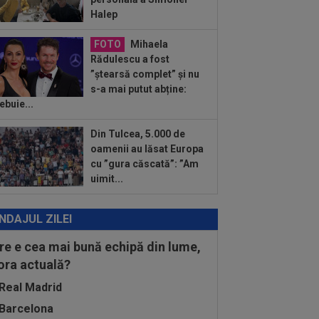
gini cu...
Halep
FOTO
Mihaela
Rădulescu a fost
”ștearsă complet” și nu
s-a mai putut abține:
ebuie...
Din Tulcea, 5.000 de
oamenii au lăsat Europa
cu ”gura căscată”: ”Am
uimit...
NDAJUL ZILEI
re e cea mai bună echipă din lume,
 ora actuală?
Real Madrid
Barcelona