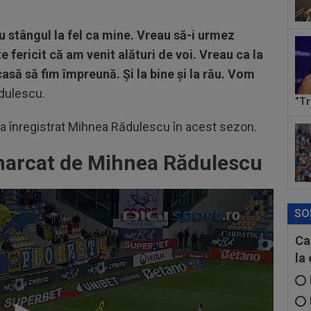
Ima
 stângul la fel ca mine. Vreau să-i urmez
 fericit că am venit alături de voi. Vreau ca la
casă să fim împreună. Și la bine și la rău. Vom
ădulescu.
”Tr
ri a înregistrat Mihnea Rădulescu în acest sezon.
marcat de Mihnea Rădulescu
SO
Ca
la