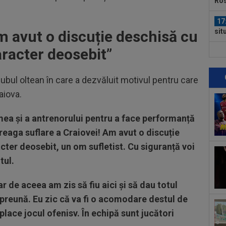
sit
cuv
17
Lio
 avut o discuție deschisă cu
aracter deosebit”
17
lui
sur
lubul oltean în care a dezvăluit motivul pentru care
18
aiova.
Csi
Par
18
 mea și a antrenorului pentru a face performanță
Leo
treaga suflare a Craiovei! Am avut o discuție
18
cter deosebit, un om sufletist. Cu siguranță voi
vân
tul.
tra
18
dar de aceea am zis să fiu aici și să dau totul
pus
mpreună. Eu zic că va fi o acomodare destul de
18
place jocul ofenisv. În echipă sunt jucători
dup