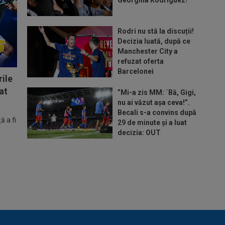
Rodri nu stă la discuții!
Decizia luată, după ce
Manchester City a
refuzat oferta
Barcelonei
ile
at
”Mi-a zis MM: `Bă, Gigi,
nu ai văzut așa ceva!”.
Becali s-a convins după
 a fi
29 de minute și a luat
decizia: OUT
Mihaela Rădulescu a
fost ”ștearsă complet”
și nu s-a mai putut
abține: ”Trebuie să le fie
frică de mine”