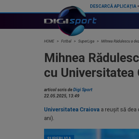
DESCARCĂ APLICAȚIA
”Doar Rădoi”. E convins în privința lui Ștefan Târnovanu, scos din poartă la FCSB de Gigi Becali
HOME
Fotbal
SuperLiga
Mihnea Rădulescu a dezv
Mihnea Rădulescu
cu Universitatea 
articol scris de
Digi Sport
22.05.2025, 13:49
Universitatea Craiova
a reușit să dea o
ani).
SUPERLIGA