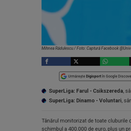
Mihnea Rădulescu / Foto: Captură Facebook @Univ
Urmărește
Digisport
în Google Discove
SuperLiga: Farul - Csikszereda
, s
SuperLiga: Dinamo - Voluntari
, sâ
Tânărul monitorizat de toate cluburile
schimbul a 400.000 de euro, plus un pr