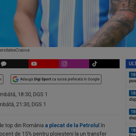
18
Csi
Par
18
Leo
18
vân
tra
ersitateaCraiova
18
pus
UL
18
r
Adaugă
Digi Sport
ca sursă preferată în Google
dup
Ima
18
âmbătă, 18:30, DGS 1
dup
mbătă, 21:30, DGS 1
des
18
Ros
 de top din România
a plecat de la Petrolul
în
17
ocent de 15% pentru ploieșteni la un transfer