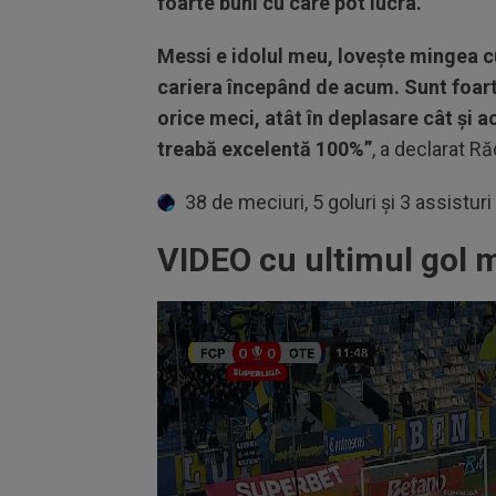
foarte buni cu care pot lucra.
Messi e idolul meu, lovește mingea cu
cariera începând de acum. Sunt foarte
orice meci, atât în deplasare cât și a
treabă excelentă 100%”
, a declarat R
38 de meciuri, 5 goluri și 3 assistu
VIDEO cu ultimul gol 