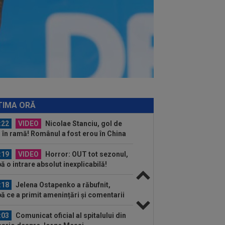
:43
LIVE VIDEO&TEXT
Farul -
kszereda 0-0, ACUM, pe Digi Sport 1.
tida de la Ovidiu a început...
:40
Reacții în lanț, după ce tatăl lui
 Messi a murit
:33
Gata: e oficial! Atletico Madrid l-a
dut și s-a făcut cel mai scump
nsfer...
:22
VIDEO
Nicolae Stanciu, gol de
 în ramă! Românul a fost erou în China
TIMA ORĂ
:19
VIDEO
Horror: OUT tot sezonul,
ă o intrare absolut inexplicabilă!
gini cu...
:18
Jelena Ostapenko a răbufnit,
ă ce a primit amenințări și comentarii
pre...
:03
Comunicat oficial al spitalului din
ario despre Jorge Messi
:42
Giovanni Becali a vorbit despre