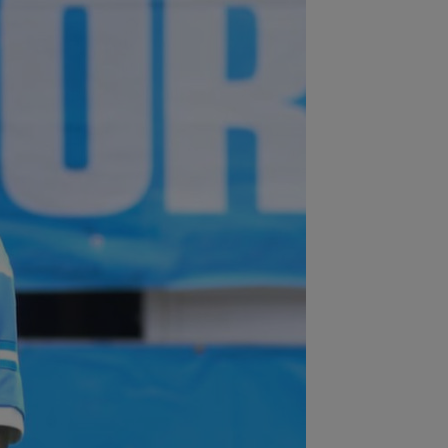
:18
Jelena Ostapenko a răbufnit,
ă ce a primit amenințări și comentarii
pre...
:03
Comunicat oficial al spitalului din
ario despre Jorge Messi
:42
Giovanni Becali a vorbit despre
uația de la FCSB și nu s-a ferit de
inte
:39
CONMEBOL a anunțat că tatăl lui
nel Messi a murit
:32
S-au dus la biserică pentru nunta
 Ronaldo cu Georgina și au avut o
priză...