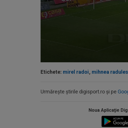
Volume
90%
Etichete:
mirel radoi
,
mihnea radule
Urmărește știrile digisport.ro și pe
Goo
Noua Aplicaţie Dig