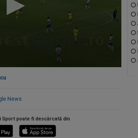
scu
gle News
i Sport poate fi descărcată din