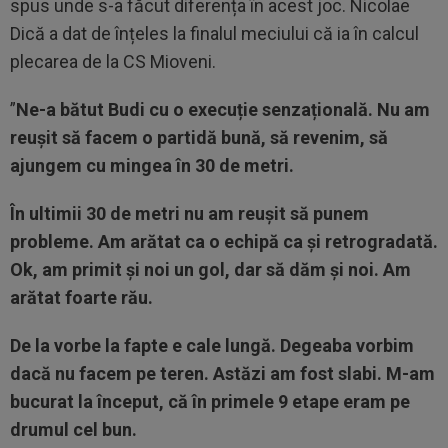
spus unde s-a făcut diferența în acest joc. Nicolae
Dică a dat de înțeles la finalul meciului că ia în calcul
plecarea de la CS Mioveni.
”
Ne-a bătut Budi cu o execuție senzațională. Nu am
reușit să facem o partidă bună, să revenim, să
ajungem cu mingea în 30 de metri.
În ultimii 30 de metri nu am reușit să punem
probleme. Am arătat ca o echipă ca și retrogradată.
Ok, am primit și noi un gol, dar să dăm și noi. Am
arătat foarte rău.
De la vorbe la fapte e cale lungă. Degeaba vorbim
dacă nu facem pe teren. Astăzi am fost slabi.
M-am
bucurat la început, că în primele 9 etape eram pe
drumul cel bun.