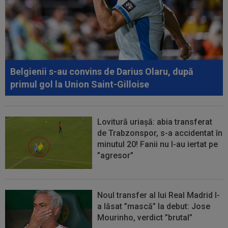
Belgienii s-au convins de Darius Olaru, după
primul gol la Union Saint-Gilloise
Lovitură uriașă: abia transferat
de Trabzonspor, s-a accidentat în
minutul 20! Fanii nu l-au iertat pe
”agresor”
Noul transfer al lui Real Madrid l-
a lăsat ”mască” la debut: Jose
Mourinho, verdict ”brutal”