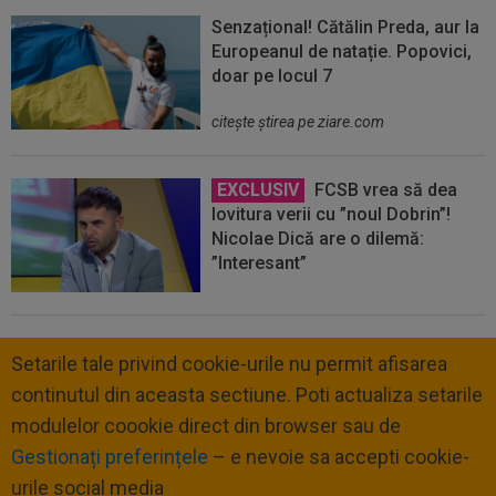
Senzațional! Cătălin Preda, aur la
Europeanul de natație. Popovici,
doar pe locul 7
citeşte ştirea pe ziare.com
EXCLUSIV
FCSB vrea să dea
lovitura verii cu ”noul Dobrin”!
Nicolae Dică are o dilemă:
”Interesant”
Setarile tale privind cookie-urile nu permit afisarea
continutul din aceasta sectiune. Poti actualiza setarile
modulelor coookie direct din browser sau de
Gestionați preferințele
– e nevoie sa accepti cookie-
urile social media