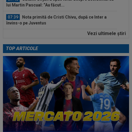
lui Martin Pascual: ”Au făcut...
07:39
Nota primită de Cristi Chivu, după ce Inter a
învins-o pe Juventus
Vezi ultimele ştiri
07:10
Ioan Varga a luat decizia în cazul lui Marian
Huja! Fundașul e dorit de Rapid
TOP ARTICOLE
00:39
Reacția total neașteptată a lui Nuno Campos,
întrebat de Adrian Mazilu după...
08:25
Lovitură uriașă: abia transferat de
Trabzonspor, s-a accidentat în minutul 20...
08:10
Noul transfer al lui Real Madrid l-a lăsat
”mască” la debut: Jose Mourinho...
08:05
Belgienii s-au convins de Darius Olaru, după
primul gol la Union Saint-Gilloise
07:55
Philip Otele a spus ”DA”: 3.000.000 de euro!