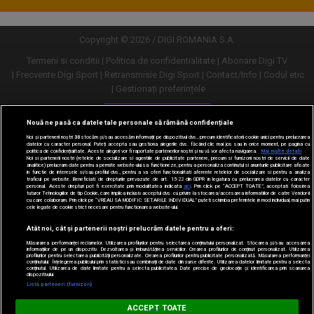
Copyright © 2026 / DIGI ROMANIA S.A.
Termeni si conditii
Politica de confidentialitate
Abonare Digi TV
Frecvente Digi Sport
Retransmisie Digi Sport
Contact/Info
Codul etic
Gestionați preferințele
Versiune desktop
Nouă ne pasă ca datele tale personale să rămână confidențiale
Noi și partenerii noștri
30
stocăm și/sau accesăm informații pe dispozitivul dvs., precum identificatorii cookie unici pentru prelucrarea
datelor cu caracter personal. Puteți accepta sau gestiona alegerile dvs. făcând clic mai jos sau în orice moment, pe pagina cu
politica de confidențialitate. Aceste alegeri vor fi raportate partenerilor noștri și nu vă vor afecta navigarea.
Mai multe detalii
Noi si partenerii nostri (retelele de socializare si agentiile de publicitate partenere, precum si furnizorii nostri de servicii de date
analitice) prelucram date pentru a permite website-ului sa functioneze, pentru a personaliza continutul si anunturile publicitare afisate
in functie de interesele si/sau profilul dvs., pentru a va oferi functionalitati aferente retelelor de socializare si pentru a analiza
traficul pe website. Beneficiati de drepturile prevazute de art. 15-22 din GDPR in legatura cu prelucrarea datelor cu caracter
personal. Aceste drepturi pot fi exercitate prin modalitatea indicata
aici
. Prin click pe “ACCEPT TOATE”, acceptati folosirea
tuturor Tehnologiilor de tip Cookie, care implica inclusiv acceptul dvs. cu privire la stocarea/accesarea informatiilor de catre Vendor-ii
cu care colaboram. Prin click pe “VREAU SA MODIFIC SETARILE INDIVIDUAL” puteti schimba preferintele in mod individual, mai putin
cele legate de cookie strict necesare pentru functionarea website-ului.
Atât noi, cât și partenerii noștri prelucrăm datele pentru a oferi:
Măsurarea performanței reclamelor. Utilizarea profilurilor pentru selectarea conținutului personalizat. Stocarea și/sau accesarea
informațiilor de pe un dispozitiv. Dezvoltarea și îmbunătățirea serviciilor. Crearea profilurilor de conținut personalizat. Utilizarea
profilurilor pentru selectarea publicității personalizate. Crearea profilurilor pentru publicitate personalizată. Măsurarea performanței
conținutului. Înțelegerea publicului prin statistici sau combinații de date din surse diferite. Utilizarea datelor limitate pentru a selecta
conținutul. Utilizarea de date limitate pentru a selecta publicitatea. Date precise de geolocație și identificarea prin scanarea
dispozitivului.
URMĂREȘTE-NE ȘI PE:
Listă parteneri (furnizori)
Digi Sport
ACCEPT TOATE