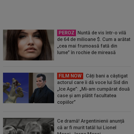
Cluj, după ce au luat trei goluri de
la Tromso în 45 de minute
PEROZ
Nuntă de vis într-o vilă
de 64 de milioane $. Cum a arătat
„cea mai frumoasă fată din
lume” în rochie de mireasă
FILM NOW
Câți bani a câștigat
actorul care îi dă voce lui Sid din
„Ice Age”: „Mi-am cumpărat două
case și am plătit facultatea
copiilor”
Ce dramă! Argentinienii anunță
că ar fi murit tatăl lui Lionel