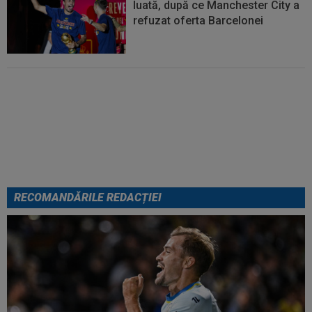
luată, după ce Manchester City a
refuzat oferta Barcelonei
Cel mai bine plătit jucător din
SuperLigă a devenit liber! Gigi
Becali spunea: ”Pregătesc o
bombă! Bani mulți”
RECOMANDĂRILE REDACȚIEI