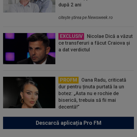
după 2 ani
citeşte ştirea pe Newsweek.ro
EXCLUSIV
Nicolae Dică a văzut
ce transferuri a făcut Craiova și
a dat verdictul
PROFM
Oana Radu, criticată
dur pentru ținuta purtată la un
botez: „Asta nu e rochie de
biserică, trebuia să fii mai
decentă!”
Descarcă aplicația Pro FM