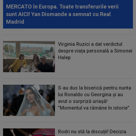
MERCATO în Europa. Toate transferurile verii
07:40
Cătălin Cîrjan a spus totul despre accidentarea
sunt AICI! Yan Diomande a semnat cu Real
lui Martin Pascual: ”Au făcut...
Madrid
Virginia Ruzici a dat verdictul
despre viața personală a Simonei
Halep
S-au dus la biserică pentru nunta
lui Ronaldo cu Georgina și au
avut o surpriză uriașă!
”Momentul va rămâne în istorie”
Rodri nu stă la discuții! Decizia