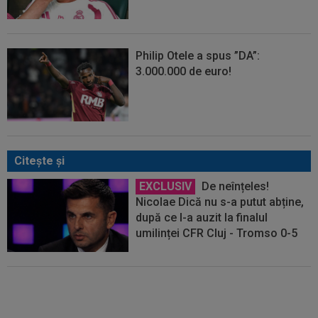
Philip Otele a spus ”DA”:
3.000.000 de euro!
Citeşte şi
EXCLUSIV
De neînțeles!
Nicolae Dică nu s-a putut abține,
după ce l-a auzit la finalul
umilinței CFR Cluj - Tromso 0-5
EXCLUSIV
Radu Paraschivescu
i-a făcut praf pe cei de la CFR