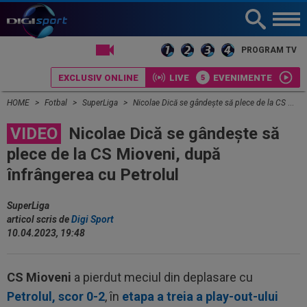
LIVE TV
PROGRAM TV
EXCLUSIV ONLINE
LIVE
EVENIMENTE
HOME
Fotbal
SuperLiga
Nicolae Dică se gândește să plece de la CS Mioveni, după înfrângerea cu Petrolul
VIDEO
Nicolae Dică se gândește să
plece de la CS Mioveni, după
înfrângerea cu Petrolul
SuperLiga
articol scris de
Digi Sport
10.04.2023, 19:48
CS Mioveni
a pierdut meciul din deplasare cu
Petrolul, scor 0-2
, în
etapa a treia a play-out-ului