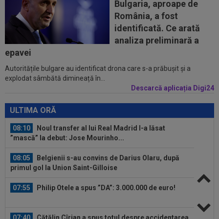
Bulgaria, aproape de
07:39
Nota primită de Cristi Chivu, după ce Inter a
România, a fost
învins-o pe Juventus
identificată. Ce arată
07:10
Ioan Varga a luat decizia în cazul lui Marian
analiza preliminară a
Huja! Fundașul e dorit de Rapid
epavei
Autoritățile bulgare au identificat drona care s-a prăbușit și a
00:39
Reacția total neașteptată a lui Nuno Campos,
explodat sâmbătă dimineață în...
întrebat de Adrian Mazilu după...
Descarcă aplicația Digi24
08:25
Lovitură uriașă: abia transferat de
Trabzonspor, s-a accidentat în minutul 20...
ULTIMA ORĂ
08:10
Noul transfer al lui Real Madrid l-a lăsat
”mască” la debut: Jose Mourinho...
08:05
Belgienii s-au convins de Darius Olaru, după
primul gol la Union Saint-Gilloise
07:55
Philip Otele a spus ”DA”: 3.000.000 de euro!
07:40
Cătălin Cîrjan a spus totul despre accidentarea