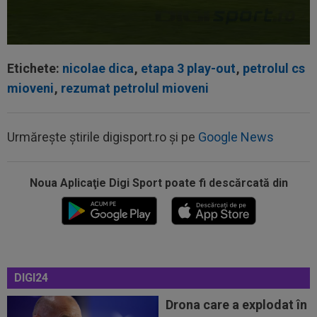
Etichete:
nicolae dica
,
etapa 3 play-out
,
petrolul cs
mioveni
,
rezumat petrolul mioveni
Urmărește știrile digisport.ro și pe
Google News
Noua Aplicaţie Digi Sport poate fi descărcată din
07:55
Philip Otele a spus ”DA”: 3.000.000 de euro!
DIGI24
07:40
Cătălin Cîrjan a spus totul despre accidentarea
lui Martin Pascual: ”Au făcut...
Drona care a explodat în