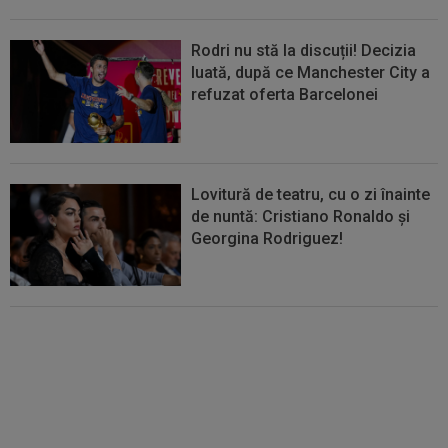
Rodri nu stă la discuții! Decizia
luată, după ce Manchester City a
refuzat oferta Barcelonei
Lovitură de teatru, cu o zi înainte
de nuntă: Cristiano Ronaldo și
Georgina Rodriguez!
EXCLUSIV
”Mi-a zis MM: `Bă,
Gigi, nu ai văzut așa ceva!”.
Becali s-a convins după 29 de
minute și a luat decizia: OUT