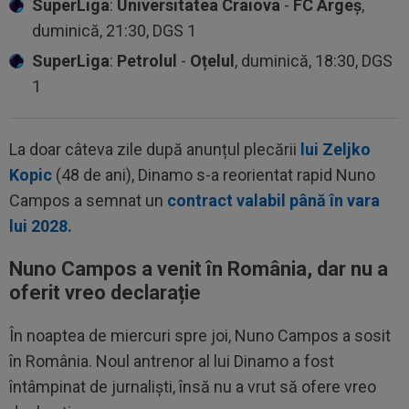
SuperLiga
:
Universitatea Craiova
-
FC Argeș
,
duminică, 21:30, DGS 1
SuperLiga
:
Petrolul
-
Oțelul
, duminică, 18:30, DGS
1
La doar câteva zile după anunțul plecării
lui Zeljko
Kopic
(48 de ani), Dinamo s-a reorientat rapid Nuno
Campos a semnat un
contract valabil până în vara
lui 2028.
Nuno Campos a venit în România, dar nu a
oferit vreo declarație
În noaptea de miercuri spre joi, Nuno Campos a sosit
în România. Noul antrenor al lui Dinamo a fost
întâmpinat de jurnaliști, însă nu a vrut să ofere vreo