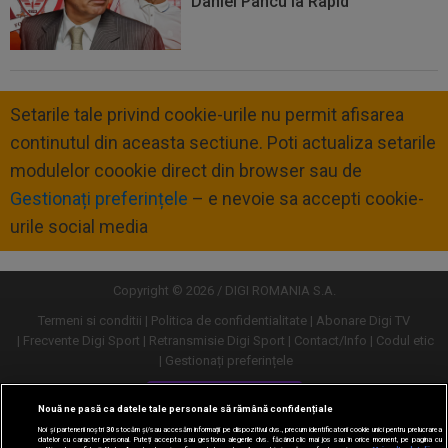
Daniel Pancu la Rapid
Setarile tale privind cookie-urile nu permit afisarea
continutul din aceasta sectiune. Poti actualiza setarile
modulelor coookie direct din browser sau de
Gestionați preferințele
– e nevoie sa accepti cookie-
urile social media
Copyright © 2026 / DIGI ROMANIA S.A.
Termeni si conditii
Politica de confidentialitate
Abonare Digi TV
Frecvente Digi Sport
Retransmisie Digi Sport
Contact/Info
Codul etic
Gestionați preferințele
Versiune desktop
Nouă ne pasă ca datele tale personale să rămână confidențiale
Noi și partenerii noștri
30
stocăm și/sau accesăm informații pe dispozitivul dvs., precum identificatorii cookie unici pentru prelucrarea
datelor cu caracter personal. Puteți accepta sau gestiona alegerile dvs. făcând clic mai jos sau în orice moment, pe pagina cu