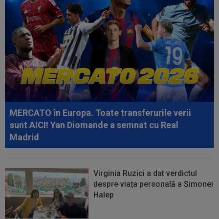
22:43
VIDEO
Scandal în pauza meciului Dinamo -
FC Voluntari! Bogdan Bălănescu a coborât la...
22:30
LIVE VIDEO&SCORE
Estrela - Sporting 0-0,
ACUM, DGS 3. Ianis Stoica e titular! Cele mai tari...
22:18
FOTO
Ce a făcut Daniel Pancu, la o zi după
scandalul de la Arad
22:09
Ferencvaros - Real Madrid 1-2, la Budapesta.
Mourinho rămâne neînvins în al...
MERCATO în Europa. Toate transferurile verii
22:03
EXCLUSIV
Gigi Becali nu s-a ferit să
sunt AICI! Yan Diomande a semnat cu Real
recunoască: ”Nu vreau niciuna! Cam ai dreptate...
Madrid
Virginia Ruzici a dat verdictul
despre viața personală a Simonei
Halep