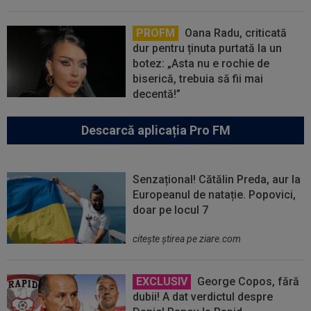
PROFM
Oana Radu, criticată
dur pentru ținuta purtată la un
botez: „Asta nu e rochie de
biserică, trebuia să fii mai
decentă!”
Descarcă aplicația Pro FM
Senzațional! Cătălin Preda, aur la
Europeanul de natație. Popovici,
doar pe locul 7
citeşte ştirea pe ziare.com
EXCLUSIV
George Copos, fără
dubii! A dat verdictul despre