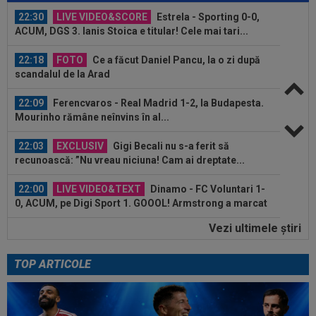
22:30
LIVE VIDEO&SCORE
Estrela - Sporting 0-0,
ACUM, DGS 3. Ianis Stoica e titular! Cele mai tari...
22:18
FOTO
Ce a făcut Daniel Pancu, la o zi după
scandalul de la Arad
22:09
Ferencvaros - Real Madrid 1-2, la Budapesta.
Mourinho rămâne neînvins în al...
22:03
EXCLUSIV
Gigi Becali nu s-a ferit să
recunoască: ”Nu vreau niciuna! Cam ai dreptate...
22:00
LIVE VIDEO&TEXT
Dinamo - FC Voluntari 1-
0, ACUM, pe Digi Sport 1. GOOOL! Armstrong a marcat
din...
Vezi ultimele ştiri
21:54
VIDEO
Moment emoționant la Dinamo -
Voluntari! Jucătorii de la echipa secundă au...
TOP ARTICOLE
21:51
Decizia luată de Barcelona, după ce
Manchester City i-a refuzat prima ofertă...