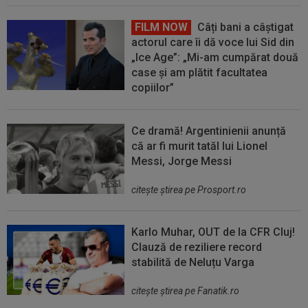
FILM NOW
Câți bani a câștigat
actorul care îi dă voce lui Sid din
„Ice Age”: „Mi-am cumpărat două
case și am plătit facultatea
copiilor”
Ce dramă! Argentinienii anunță
că ar fi murit tatăl lui Lionel
Messi, Jorge Messi
citeşte ştirea pe Prosport.ro
Karlo Muhar, OUT de la CFR Cluj!
Clauză de reziliere record
stabilită de Neluțu Varga
citeşte ştirea pe Fanatik.ro