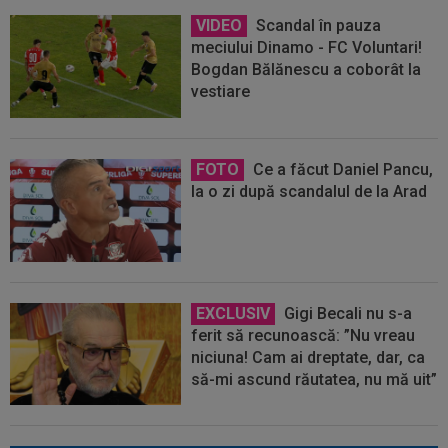
VIDEO
Scandal în pauza
meciului Dinamo - FC Voluntari!
Bogdan Bălănescu a coborât la
vestiare
FOTO
Ce a făcut Daniel Pancu,
la o zi după scandalul de la Arad
EXCLUSIV
Gigi Becali nu s-a
ferit să recunoască: ”Nu vreau
niciuna! Cam ai dreptate, dar, ca
să-mi ascund răutatea, nu mă uit”