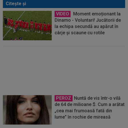
Citeşte şi
VIDEO
Moment emoționant la
Dinamo - Voluntari! Jucătorii de
la echipa secundă au apărut în
cârje și scaune cu rotile
VIDEO
Farul - Csikszereda 3-2.
”Marinarii” au câștigat la Ovidiu,
în urma unui meci spectaculos
cu ciucanii
PEROZ
Nuntă de vis într-o vilă
de 64 de milioane $. Cum a arătat
„cea mai frumoasă fată din
lume” în rochie de mireasă