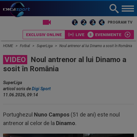
LIVE TV
PROGRAM TV
EXCLUSIV ONLINE
LIVE
EVENIMENTE
HOME
Fotbal
SuperLiga
Noul antrenor al lui Dinamo a sosit în România
VIDEO
Noul antrenor al lui Dinamo a
sosit în România
SuperLiga
articol scris de
Digi Sport
11.06.2026, 09:14
Portughezul
Nuno Campos
(51 de ani) este noul
antrenor al celor de la
Dinamo
.