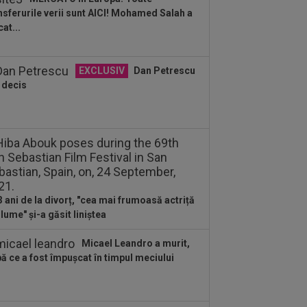
.
nsferurile verii sunt AICI! Mohamed Salah a
:55
Camora a spus de ce România e
cat...
 Norvegia la fotbal, după umilința din
ia...
:51
Antonio Folha nu s-a mai ferit,
EXCLUSIV
Dan Petrescu
ă CFR - Tromso 0-5: ”Am arătat rău...
 decis
:40
Fără milă! Reacție-fulger a
vegienilor, după ce Tromso a călcat-o
.
3 ani de la divorț, "cea mai frumoasă actriță
 lume" și-a găsit liniștea
Micael Leandro a murit,
ă ce a fost împușcat în timpul meciului