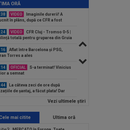
vegienilor, după ce Tromso a călcat-o
TIMA ORĂ
.
:38
VIDEO
Imaginile durerii! A
ucnit în plâns, după ce CFR a fost
lită de Tromso în...
:24
VIDEO
CFR Cluj - Tromso 0-5 |
lință totală pentru gruparea din Gruia
 e ca și...
:16
Aflat între Barcelona și PSG,
ran Torres a ales
:14
OFICIAL
S-a terminat! Vinicius
ior a semnat
:44
La câteva zeci de ore după
zațiile de șantaj, a făcut plata! Dar
i nu...
Vezi ultimele ştiri
:08
EXCLUSIV
De neînțeles!
olae Dică nu s-a putut abține, după ce
auzit la finalul...
Cele mai citite
Ultima oră
:58
N-a mai rezistat! Ioan Varga a
nțat ”curățenia” la CFR, după rușinea
MERCATO în Europa. Toate