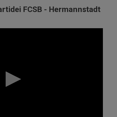
artidei FCSB - Hermannstadt