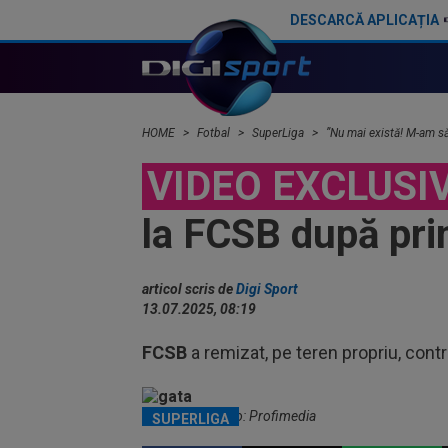
DESCARCĂ APLICAȚIA
Gigi Becali a lansat oferta: ”1,5 milioane de euro”
HOME
Fotbal
SuperLiga
”Nu mai există! M-am să
VIDEO EXCLUSI
la FCSB după prim
articol scris de
Digi Sport
13.07.2025, 08:19
FCSB
a remizat, pe teren propriu, contr
Gigi Becali / Foto: Profimedia
SUPERLIGA