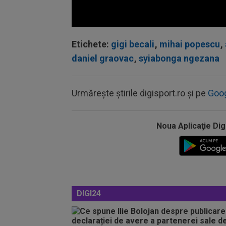
Volume
90%
Etichete:
gigi becali
,
mihai popescu
,
daniel graovac
,
syiabonga ngezana
Urmărește știrile digisport.ro și pe
Goo
Noua Aplicaţie Dig
DIGI24