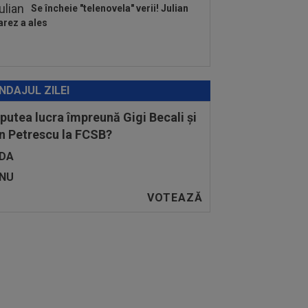
Se încheie "telenovela" verii! Julian
arez a ales
NDAJUL ZILEI
 putea lucra împreună Gigi Becali și
n Petrescu la FCSB?
DA
NU