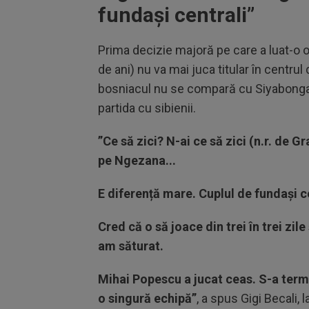
fundași centrali”
Prima decizie majoră pe care a luat-o 
de ani) nu va mai juca titular în centrul
bosniacul nu se compară cu Siyabonga N
partida cu sibienii.
”Ce să zici? N-ai ce să zici (n.r. de
pe Ngezana...
E diferență mare. Cuplul de fundași 
Cred că o să joace din trei în trei zil
am săturat.
Mihai Popescu a jucat ceas. S-a term
o singură echipă”
, a spus Gigi Becali, l