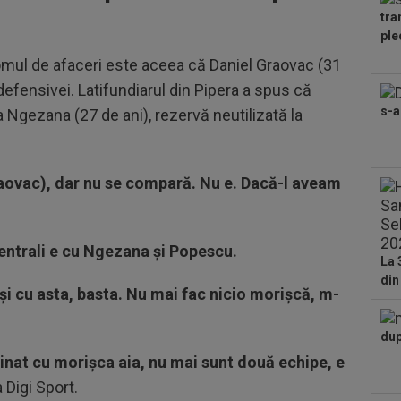
cu..
tra
21
ple
sub
Gru
omul de afaceri este aceea că Daniel Graovac (31
21
 defensivei. Latifundiarul din Pipera a spus că
dup
s-a
gezana (27 de ani), rezervă neutilizată la
21
nor
în..
 Graovac), dar nu se compară. Nu e. Dacă-l aveam
centrali e cu Ngezana și Popescu.
La 
din
e și cu asta, basta. Nu mai fac nicio morișcă, m-
dup
inat cu morișca aia, nu mai sunt două echipe, e
a Digi Sport.