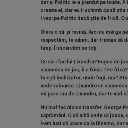
dar și Politic le-a pierdut pe toate. A
creeze ei, dar eu îi schimb ca să știe d
l vezi pe Politic dacă știe de frică. O 
Olaru o să-și revină. Aici nu merge pe 
respectăm, te iubim, dar trebuie să 
timp. Îi încercăm pe toți.
Ce să-i fac lui Lixandru? Fugea de joc
ascundea de joc, îi e frică. Ți-e fric
tu ești închizător, unde fugi, mă? St
vede valoarea. Lixandru se ascundea. 
mi pare rău de Lixandru, dar te văd c
Nu mai fac niciun transfer. George Po
săptămâni. O să aibă unde să joace, 
l-am luat să joace ca la Dinamo, dar 