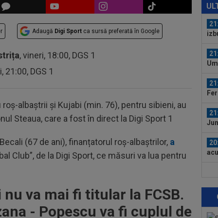
nor
UL
în..
21
r
Adaugă
Digi Sport
ca sursă preferată în Google
izb
umi
21
strița
, vineri, 18:00, DGS 1
Umi
ri, 21:00, DGS 1
care
21
Fer
oș-albaștrii și Kujabi (min. 76), pentru sibieni, au
21
nul Steaua, care a fost în direct la Digi Sport 1
Jun
cali (67 de ani), finanțatorul roș-albaștrilor,
a
20
acu
tbal Club”, de la Digi Sport, ce măsuri va lua pentru
bani
22
Nic
nu va mai fi titular la FCSB.
l-a 
21
zana - Popescu va fi cuplul de
anu