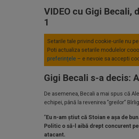
VIDEO cu Gigi Becali,
1
Setarile tale privind cookie-urile nu p
Poti actualiza setarile modulelor coo
preferințele
– e nevoie sa accepti coo
Gigi Becali s-a decis: 
De asemenea, Becali a mai spus că Alexa
echipei, până la revenirea ”greilor” Bîrli
”
Eu n-am știut că Stoian e așa de bu
Politic o să-l aibă drept concurent pe
atacant.