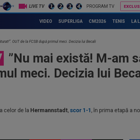
21
LIVE TV
PROGRAM TV
EXCLUS
Fer
Gigi Becali ”l-a taxat”: ”Joacă la miștocăreală. Cum să faci așa ceva?”
N-a mai rezistat! Ioan Varga a anunțat ”curățenia” la CFR, după rușinea cu Tromso: ”Tot!”
VIDEO
SUPERLIGA
CM2026
TENIS
LA 
21
Jun
20
turat!”. OUT de la FCSB după primul meci. Decizia lui Becali
acu
V
”Nu mai există! M-am să
bani
22
Nic
ul meci. Decizia lui Beca
l-a 
21
anu
cu..
21
sub
a celor de la
Hermannstadt
,
scor 1-1
, în prima etapă a n
Gru
21
dup
21