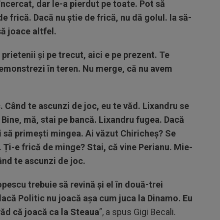
 încercat, dar le-a pierdut pe toate. Pot să
e frică. Dacă nu știe de frică, nu dă golul. Ia să-
să joace altfel.
prietenii și pe trecut, aici e pe prezent. Te
demonstrezi în teren. Nu merge, că nu avem
. Când te ascunzi de joc, eu te văd. Lixandru se
ă? Bine, mă, stai pe bancă. Lixandru fugea. Dacă
ai să primești mingea. Ai văzut Chiricheș? Se
Ți-e frică de minge? Stai, că vine Perianu. Mie-
ând te ascunzi de joc.
pescu trebuie să revină și el în două-trei
dacă Politic nu joacă așa cum juca la Dinamo. Eu
văd că joacă ca la Steaua
”, a spus Gigi Becali.