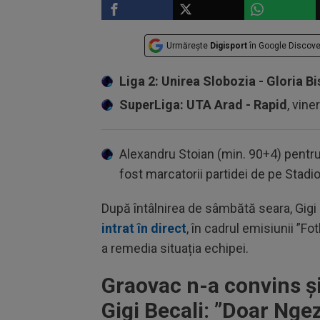
Urmărește
Digisport
în Google Discove
Liga 2: Unirea Slobozia - Gloria Bi
SuperLiga: UTA Arad - Rapid
, vine
Alexandru Stoian (min. 90+4) pentru r
fost marcatorii partidei de pe Stadio
După întâlnirea de sâmbătă seara, Gigi Be
intrat în direct
, în cadrul emisiunii ”Fo
a remedia situația echipei.
Graovac n-a convins și 
Gigi Becali: ”Doar Nge