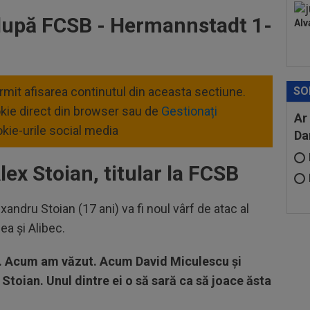
 după FCSB - Hermannstadt 1-
Alv
ermit afisarea continutul din aceasta sectiune.
SO
okie direct din browser sau de
Gestionați
Ar
kie-urile social media
Da
Alex Stoian, titular la FCSB
ndru Stoian (17 ani) va fi noul vârf de atac al
gea și Alibec.
n. Acum am văzut. Acum David Miculescu și
 Stoian. Unul dintre ei o să sară ca să joace ăsta