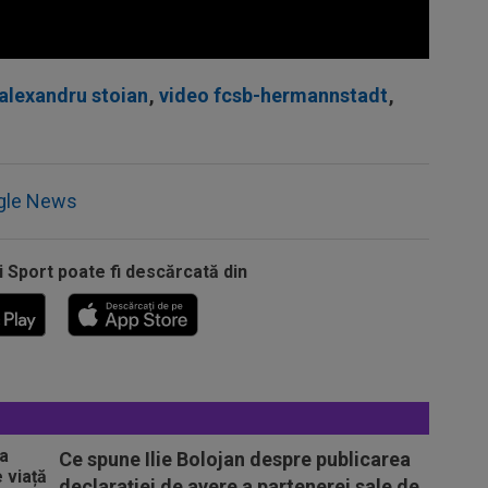
alexandru stoian
,
video fcsb-hermannstadt
,
gle News
i Sport poate fi descărcată din
Ce spune Ilie Bolojan despre publicarea
declarației de avere a partenerei sale de