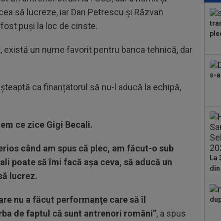
a f
lăcea să lucreze, iar Dan Petrescu și Răzvan
tra
fost puși la loc de cinste.
20
ple
dup
pe 
 există un nume favorit pentru banca tehnică, dar
21
Umi
s-a
care
șteaptă ca finanțatorul să nu-l aducă la echipă,
21
Fer
21
dem ce zice Gigi Becali.
Jun
erios când am spus că plec, am făcut-o sub
20
acu
La 
cali poate să îmi facă aşa ceva, să aducă un
bani
din
să lucrez.
20
i-a
ce a
are nu a făcut performanţe care să îl
dup
rba de faptul că sunt antrenori români”
, a spus