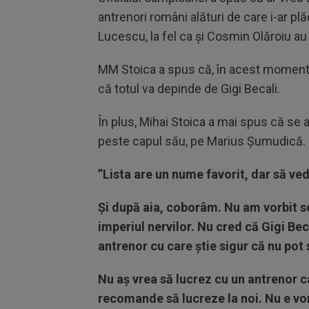
antrenori români alături de care i-ar p
Lucescu, la fel ca și Cosmin Olăroiu au 
MM Stoica a spus că, în acest moment,
că totul va depinde de Gigi Becali.
În plus, Mihai Stoica a mai spus că se a
peste capul său, pe Marius Șumudică.
”Lista are un nume favorit, dar să ve
Şi după aia, coborâm. Nu am vorbit s
imperiul nervilor. Nu cred că Gigi Be
antrenor cu care ştie sigur că nu pot 
Nu aş vrea să lucrez cu un antrenor c
recomande să lucreze la noi. Nu e vo