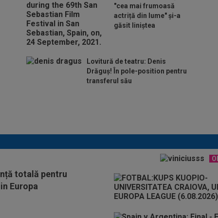
"cea mai frumoasă
actriță din lume" și-a
găsit liniștea
Lovitură de teatru: Denis
Drăguș! În pole-position pentru
transferul său
Micael Leandro a murit, după
ce a fost împușcat în timpul
meciului
O
nță totală pentru
din Europa