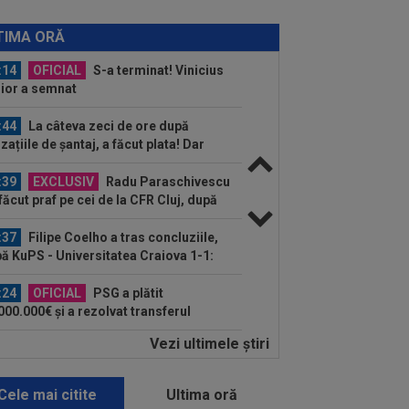
:16
Aflat între Barcelona și PSG,
ran Torres a ales
TIMA ORĂ
:14
OFICIAL
S-a terminat! Vinicius
ior a semnat
:44
La câteva zeci de ore după
zațiile de șantaj, a făcut plata! Dar
i nu...
:39
EXCLUSIV
Radu Paraschivescu
 făcut praf pe cei de la CFR Cluj, după
u luat trei...
:37
Filipe Coelho a tras concluziile,
ă KuPS - Universitatea Craiova 1-1:
...
:24
OFICIAL
PSG a plătit
000.000€ și a rezolvat transferul
Vezi ultimele ştiri
:23
Finlandezii au dat verdictul, la
eva minute după KuPS - Craiova din
l...
Cele mai citite
Ultima oră
:11
După AC Milan - Inter, Cristi Chivu