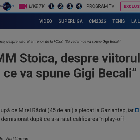
LIVE TV
PROGRAM TV
EXCLUS
Gigi Becali ”l-a taxat”: ”Joacă la miștocăreală. Cum să faci așa ceva?”
CFR Cluj - Tromso 0-5 | Umilință totală pentru gruparea din Gruia care e ca și OUT din 
VIDEO
SUPERLIGA
CM2026
TENIS
LA 
20
dup
ca, despre viitorul antrenor de la FCSB: ”Să vedem ce va spune Gigi Becali”
”Am
20
M Stoica, despre viitorul
50.
ce va spune Gigi Becali”
20
cât
turu
20
a f
20
după ce Mirel Rădoi (45 de ani) a plecat la Gaziantep, iar
E
dup
 demisionat după ce s-a ratat calificarea în play-off.
pe 
21
Umi
care
Foto: Vlad Coman