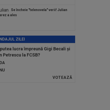
Se încheie "telenovela" verii! Julian
arez a ales
NDAJUL ZILEI
 putea lucra împreună Gigi Becali și
n Petrescu la FCSB?
DA
NU