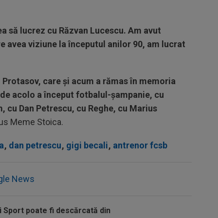
cea să lucrez cu Răzvan Lucescu. Am avut
re avea viziune la începutul anilor 90, am lucrat
g Protasov, care şi acum a rămas în memoria
 de acolo a început fotbalul-şampanie, cu
, cu Dan Petrescu, cu Reghe, cu Marius
pus Meme Stoica.
a
,
dan petrescu
,
gigi becali
,
antrenor fcsb
gle News
i Sport poate fi descărcată din