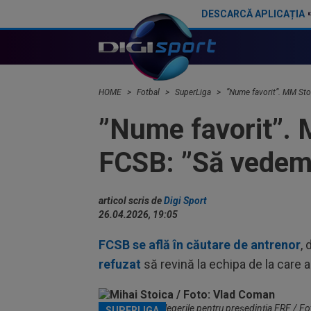
DESCARCĂ APLICAȚIA
Gigi Becali a lansat oferta: ”1,5 milioane de euro”
HOME
Fotbal
SuperLiga
”Nume favorit”. MM Stoi
”Nume favorit”. M
FCSB: ”Să vedem 
articol scris de
Digi Sport
26.04.2026, 19:05
FCSB se află în căutare de antrenor
, 
refuzat
să revină la echipa de la care a
Mihai Stoica la alegerile pentru președinția FRF / 
SUPERLIGA