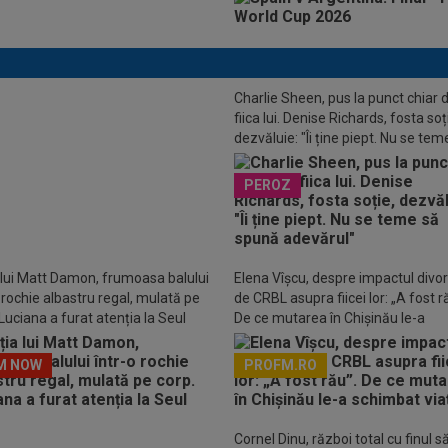
Charlie Sheen, pus la punct chiar 
fiica lui. Denise Richards, fosta soț
LUSIV
Gigi Becali nu mai stă la
dezvăluie: "Îi ține piept. Nu se tem
ii cu Florin Tănase și a făcut
spună adevărul"
l în direct: ”Niciodată!”
PEROZ
 lui Matt Damon, frumoasa balului
Elena Vîșcu, despre impactul divor
o rochie albastru regal, mulată pe
de CRBL asupra fiicei lor: „A fost r
Luciana a furat atenția la Seul
De ce mutarea în Chișinău le-a
schimbat viața
M NOW
PROFM.RO
Descarcă aplicația Pr
Cornel Dinu, război total cu finul s