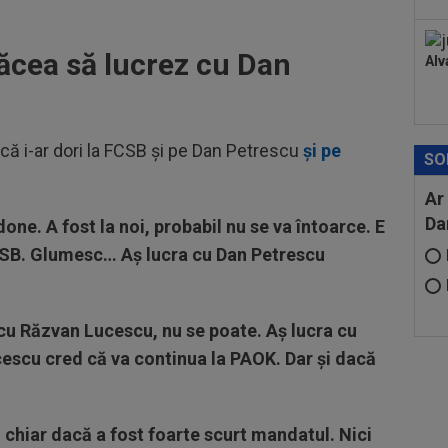
lăcea să lucrez cu Dan
Alv
 că i-ar dori la FCSB și pe Dan Petrescu
și pe
SO
Ar
Da
ne. A fost la noi, probabil nu se va întoarce. E
FCSB. Glumesc… Aş lucra cu Dan Petrescu
a cu Răzvan Lucescu, nu se poate. Aş lucra cu
cescu cred că va continua la PAOK. Dar şi dacă
, chiar dacă a fost foarte scurt mandatul. Nici