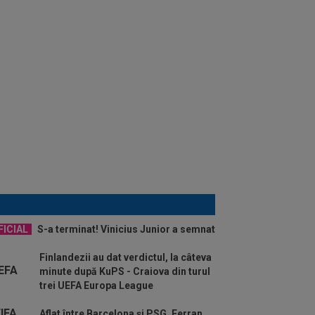
FICIAL
S-a terminat! Vinicius Junior a semnat
Finlandezii au dat verdictul, la câteva
minute după KuPS - Craiova din turul
trei UEFA Europa League
Aflat între Barcelona și PSG, Ferran