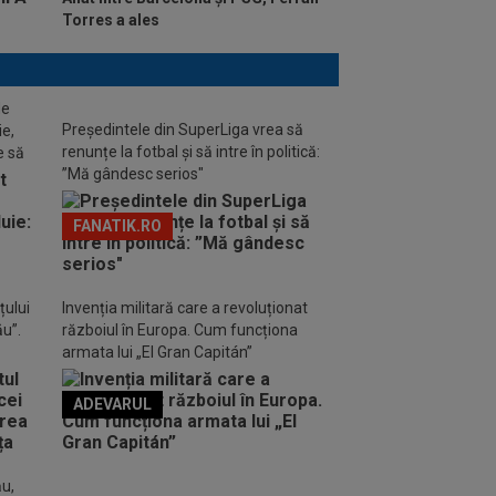
Torres a ales
de
Președintele din SuperLiga vrea să
ie,
renunțe la fotbal și să intre în politică:
e să
”Mă gândesc serios"
FANATIK.RO
țului
Invenția militară care a revoluționat
ău”.
războiul în Europa. Cum funcționa
armata lui „El Gran Capitán”
ADEVARUL
o FM
ău,