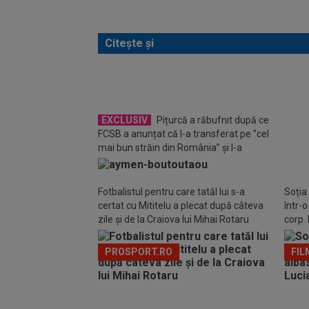
Citește și
EXC
discuț
EXCLUSIV
Pițurcă a răbufnit după ce
anunțu
FCSB a anunțat că l-a transferat pe ”cel
mai bun străin din România” și l-a
ironizat pe MM Stoica
Fotbalistul pentru care tatăl lui s-a
Soția
certat cu Mititelu a plecat după câteva
într-
zile și de la Craiova lui Mihai Rotaru
corp. 
PROSPORT.RO
FIL