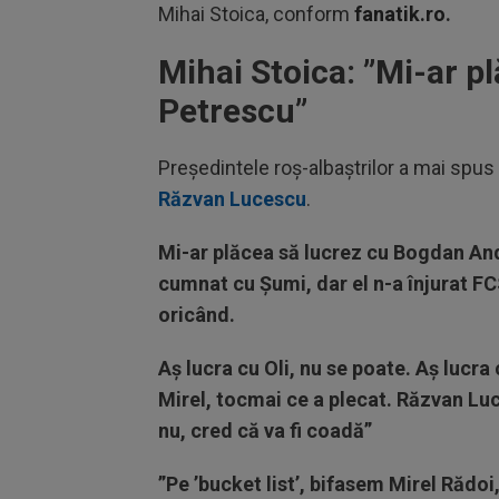
Mihai Stoica, conform
fanatik.ro
.
Mihai Stoica: ”Mi-ar p
Petrescu”
Președintele roș-albaștrilor a mai spus
Răzvan Lucescu
.
Mi-ar plăcea să lucrez cu Bogdan Ando
cumnat cu Şumi, dar el n-a înjurat 
oricând.
Aş lucra cu Oli, nu se poate. Aş lucr
Mirel, tocmai ce a plecat. Răzvan Lu
nu, cred că va fi coadă”
”Pe ’bucket list’, bifasem Mirel Rădoi