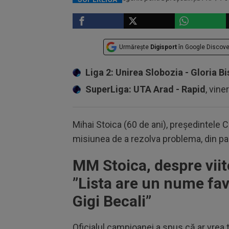
Urmărește
Digisport
în Google Discove
Liga 2: Unirea Slobozia - Gloria Bi
SuperLiga: UTA Arad - Rapid
, vine
Mihai Stoica (60 de ani), președintele Co
misiunea de a rezolva problema, din part
MM Stoica, despre viit
”Lista are un nume fav
Gigi Becali”
Oficialul campioanei a spus că ar vrea t