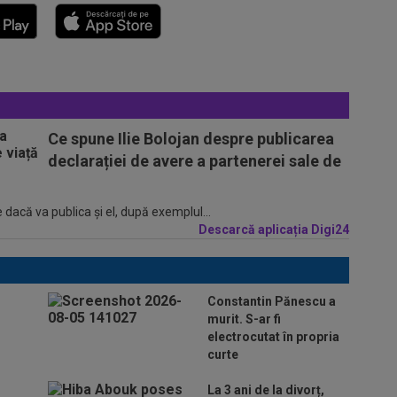
Ce spune Ilie Bolojan despre publicarea
declarației de avere a partenerei sale de
 dacă va publica şi el, după exemplul...
Descarcă aplicația Digi24
Constantin Pănescu a
murit. S-ar fi
electrocutat în propria
curte
La 3 ani de la divorț,