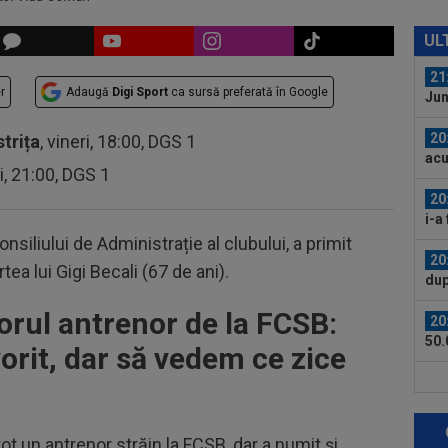
21
Fer
UL
21
r
Adaugă
Digi Sport
ca sursă preferată în Google
Jun
20
strița
, vineri, 18:00, DGS 1
acu
ri, 21:00, DGS 1
bani
20
i-a
ce a
nsiliului de Administrație al clubului, a primit
20
ea lui Gigi Becali (67 de ani).
dup
”Am
orul antrenor de la FCSB:
20
50.
orit, dar să vedem ce zice
20
cât
turu
ot un antrenor străin la FCSB, dar a numit și
20