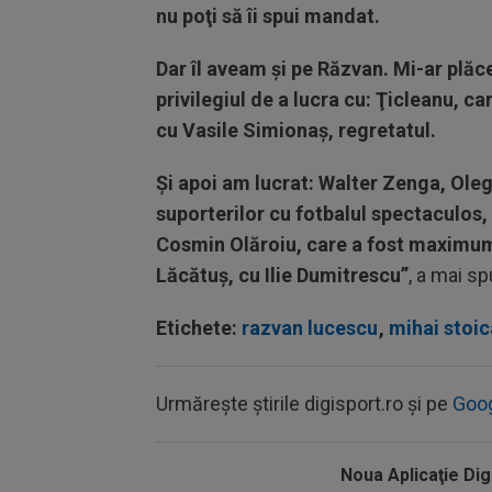
nu poţi să îi spui mandat.
Dar îl aveam şi pe Răzvan. Mi-ar plă
privilegiul de a lucra cu: Ţicleanu, ca
cu Vasile Simionaş, regretatul.
Şi apoi am lucrat: Walter Zenga, Ole
suporterilor cu fotbalul spectaculos,
Cosmin Olăroiu, care a fost maximum
Lăcătuş, cu Ilie Dumitrescu”
, a mai s
Etichete:
razvan lucescu
,
mihai stoic
Urmărește știrile digisport.ro și pe
Goo
Noua Aplicaţie Dig