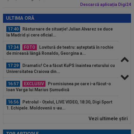
Descarcă aplicația Digi24
17:51
LIVE VIDEO&SCORE
Chindia - Metaloglobus
2-0, DGS 1. Purece a ratat un penalty! Doi eliminați...
ULTIMA ORĂ
17:40
Răsturnare de situație! Julian Alvarez se duce
la Madrid și cere oficial...
17:34
FOTO
Lovitură de teatru: așteptată în rochie
de mireasă lângă Ronaldo, Georgina a...
17:29
Dramatic! Ce a făcut KuPS înaintea returului cu
Universitatea Craiova din...
16:57
EXCLUSIV
Promisiunea pe care i-a făcut-o
Ioan Varga lui Marius Șumudică
16:56
Petrolul - Oțelul, LIVE VIDEO, 18:30, Digi Sport
1. Echipele. Moldovenii s-au...
Vezi ultimele ştiri
16:47
Ce ofertă: 115.000.000 de euro pentru
transferul lui Arda Guler!
TOP ARTICOLE