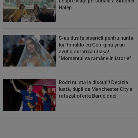
despre viața personală a Simonei
Halep
S-au dus la biserică pentru nunta
lui Ronaldo cu Georgina și au
avut o surpriză uriașă!
”Momentul va rămâne în istorie”
Rodri nu stă la discuții! Decizia
luată, după ce Manchester City a
refuzat oferta Barcelonei
Cel mai bine plătit jucător din
SuperLigă a devenit liber! Gigi