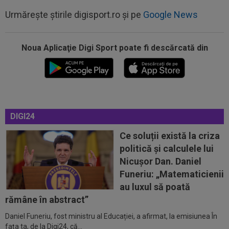
Urmărește știrile digisport.ro și pe
Google News
Noua Aplicaţie Digi Sport poate fi descărcată din
17:29
Dramatic! Ce a făcut KuPS înaintea returului cu
Universitatea Craiova din...
DIGI24
16:57
EXCLUSIV
Promisiunea pe care i-a făcut-o
Ioan Varga lui Marius Șumudică
Ce soluții există la criza
politică și calculele lui
16:56
Petrolul - Oțelul, LIVE VIDEO, 18:30, Digi Sport
Nicușor Dan. Daniel
1. Echipele. Moldovenii s-au...
Funeriu: „Matematicienii
16:47
Ce ofertă: 115.000.000 de euro pentru
au luxul să poată
transferul lui Arda Guler!
rămâne în abstract”
Daniel Funeriu, fost ministru al Educației, a afirmat, la emisiunea În
16:46
Surpriză uriașă: Kylian Mbappe semnează!
fața ta, de la Digi24, că...
”Acordul se încheie acum! O schimbare...