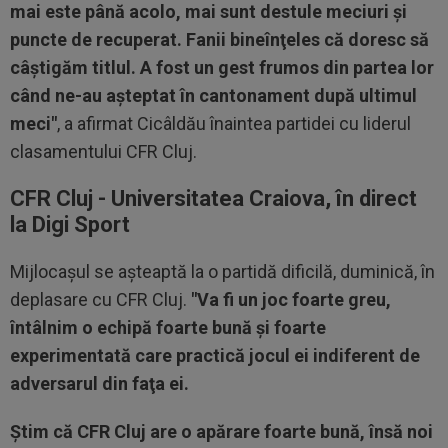
mai este până acolo, mai sunt destule meciuri şi
puncte de recuperat. Fanii bineînţeles că doresc să
câştigăm titlul. A fost un gest frumos din partea lor
când ne-au aşteptat în cantonament după ultimul
meci"
, a afirmat Cicâldău înaintea partidei cu liderul
clasamentului CFR Cluj.
CFR Cluj - Universitatea Craiova, în direct
la Digi Sport
Mijlocaşul se aşteaptă la o partidă dificilă, duminică, în
deplasare cu CFR Cluj.
"Va fi un joc foarte greu,
întâlnim o echipă foarte bună şi foarte
experimentată care practică jocul ei indiferent de
adversarul din faţa ei.
Ştim că CFR Cluj are o apărare foarte bună, însă noi