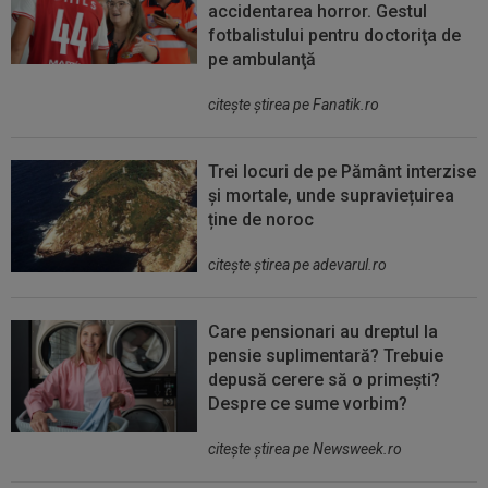
accidentarea horror. Gestul
fotbalistului pentru doctoriţa de
pe ambulanţă
citeşte ştirea pe Fanatik.ro
Trei locuri de pe Pământ interzise
și mortale, unde supraviețuirea
ține de noroc
citeşte ştirea pe adevarul.ro
Care pensionari au dreptul la
pensie suplimentară? Trebuie
depusă cerere să o primești?
Despre ce sume vorbim?
citeşte ştirea pe Newsweek.ro