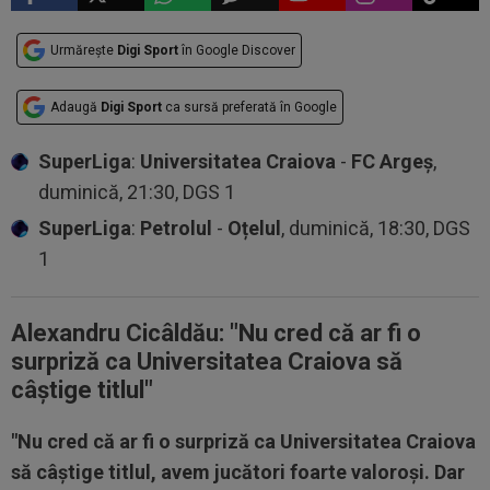
Urmărește
Digi Sport
în Google Discover
Adaugă
Digi Sport
ca sursă preferată în Google
SuperLiga
:
Universitatea Craiova
-
FC Argeș
,
duminică, 21:30, DGS 1
SuperLiga
:
Petrolul
-
Oțelul
, duminică, 18:30, DGS
1
Alexandru Cicâldău: "
Nu cred că ar fi o
surpriză ca Universitatea Craiova să
câştige titlul"
"Nu cred că ar fi o surpriză ca Universitatea Craiova
să câştige titlul, avem jucători foarte valoroşi. Dar