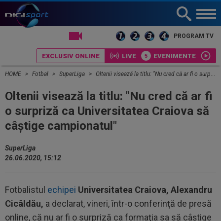
LIVE TV
PROGRAM TV
EXCLUSIV ONLINE
LIVE
EVENIMENTE
HOME
Fotbal
SuperLiga
Oltenii visează la titlu: "Nu cred că ar fi o surpriză ca Universitatea Craiova să câştige campionatul"
Oltenii visează la titlu: "Nu cred că ar fi
o surpriză ca Universitatea Craiova să
câştige campionatul"
SuperLiga
26.06.2020, 15:12
Fotbalistul
echipei
Universitatea Craiova, Alexandru
Cicâldău,
a declarat, vineri, într-o conferinţă de presă
online, că nu ar fi o surpriză ca formaţia sa să câştige