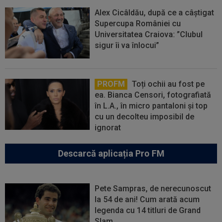
Alex Cicâldău, după ce a câștigat
Supercupa României cu
Universitatea Craiova: ”Clubul
sigur îi va înlocui”
PROFM
Toți ochii au fost pe
ea. Bianca Censori, fotografiată
în L.A., în micro pantaloni și top
cu un decolteu imposibil de
ignorat
Descarcă aplicația Pro FM
Pete Sampras, de nerecunoscut
la 54 de ani! Cum arată acum
legenda cu 14 titluri de Grand
Slam