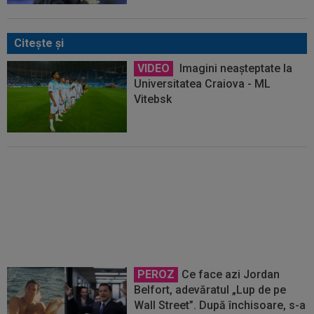
Citeşte şi
VIDEO
Imagini neașteptate la
Universitatea Craiova - ML
Vitebsk
EXCLUSIV
Un club din La Liga a
venit în România pentru trei
jucători de la Universitatea
Craiova
PEROZ
Ce face azi Jordan
Belfort, adevăratul „Lup de pe
Wall Street”. După închisoare, s-a