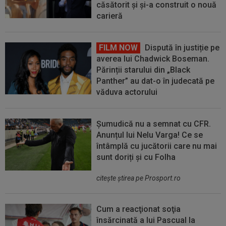
căsătorit și și-a construit o nouă
carieră
FILM NOW
Dispută în justiție pe
averea lui Chadwick Boseman.
Părinții starului din „Black
Panther” au dat-o în judecată pe
văduva actorului
Șumudică nu a semnat cu CFR.
Anunțul lui Nelu Varga! Ce se
întâmplă cu jucătorii care nu mai
sunt doriți și cu Folha
citeşte ştirea pe Prosport.ro
Cum a reacţionat soţia
însărcinată a lui Pascual la