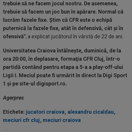
trebuie să ne facem jocul nostru. De asemenea,
trebuie să facem un joc bun în apărare. Normal că
lucrăm fazele fixe. Ştim că CFR este o echipă
puternică la fazele fixe, atât în defensivă, cât şi în
ofensivă"
, a explicat jucătorul în vârstă de 22 de ani.
Universitatea Craiova întâlneşte, duminică, de la
ora 20:00, în deplasare, formaţia CFR Cluj, într-o
partidă contând pentru etapa a 5-a a play-off-ului
Ligii I. Meciul poate fi urmărit în direct la Digi Sport
1 și pe site-ul digisport.ro.
Agerpres
Etichete:
jucatori craiova
,
alexandru cicaldau
,
meciuri cfr cluj
,
meciuri craiova