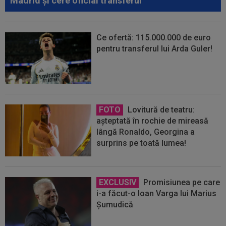
Madrid și cere oficial transferul
Ce ofertă: 115.000.000 de euro
pentru transferul lui Arda Guler!
FOTO
Lovitură de teatru:
așteptată în rochie de mireasă
lângă Ronaldo, Georgina a
surprins pe toată lumea!
EXCLUSIV
Promisiunea pe care
i-a făcut-o Ioan Varga lui Marius
Șumudică