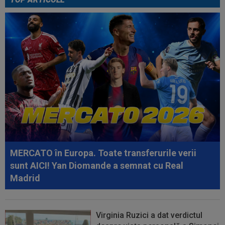
16:46
Surpriză uriașă: Kylian Mbappe semnează!
”Acordul se încheie acum! O schimbare...
17:51
LIVE VIDEO&SCORE
Chindia - Metaloglobus
2-0, DGS 1. Purece a ratat un penalty! Doi eliminați...
17:40
Răsturnare de situație! Julian Alvarez se duce
la Madrid și cere oficial...
17:34
FOTO
Lovitură de teatru: așteptată în rochie
de mireasă lângă Ronaldo, Georgina a...
17:29
Dramatic! Ce a făcut KuPS înaintea returului cu
Universitatea Craiova din...
MERCATO în Europa. Toate transferurile verii
16:57
EXCLUSIV
Promisiunea pe care i-a făcut-o
sunt AICI! Yan Diomande a semnat cu Real
Ioan Varga lui Marius Șumudică
Madrid
Virginia Ruzici a dat verdictul