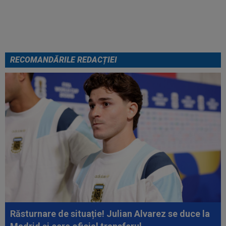
Becali spunea: ”Pregătesc o
bombă! Bani mulți”
RECOMANDĂRILE REDACȚIEI
Răsturnare de situație! Julian Alvarez se duce la