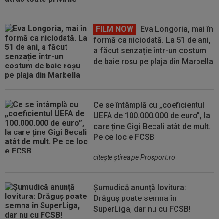
FILM NOW
Eva Longoria, mai în
formă ca niciodată. La 51 de ani,
a făcut senzație într-un costum
de baie roșu pe plaja din Marbella
Ce se întâmplă cu „coeficientul
UEFA de 100.000.000 de euro”, la
care ține Gigi Becali atât de mult.
Pe ce loc e FCSB
citeşte ştirea pe Prosport.ro
Șumudică anunță lovitura:
Drăguș poate semna în
SuperLiga, dar nu cu FCSB!