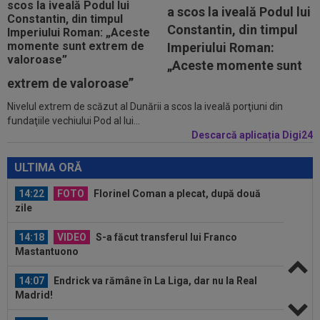
a scos la iveală Podul lui
13:47
Unirea Slobozia - Gloria Bistrița, LIVE VIDEO,
Constantin, din timpul
18:00, DGS 1. Programul complet...
Imperiului Roman:
13:38
Cosmin Matei a fost suspendat pentru dopaj!
„Aceste momente sunt
Verdictul final dat de TAS
extrem de valoroase”
Nivelul extrem de scăzut al Dunării a scos la iveală porţiuni din
14:27
Filipe Coelho, băgat în ședință de Mihai Rotaru
fundaţiile vechiului Pod al lui...
după KuPS - Universitatea...
Descarcă aplicația Digi24
14:26
OFICIAL
Meci anulat de Barcelona
ULTIMA ORĂ
14:22
FOTO
Florinel Coman a plecat, după două
zile
14:18
VIDEO
S-a făcut transferul lui Franco
Mastantuono
14:07
Endrick va rămâne în La Liga, dar nu la Real
Madrid!