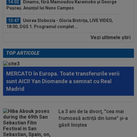
14:02
Dinamo, fără Mamoudou Karamoko și George
Pușcaș. Anunțul lui Nuno Campos
13:47
Unirea Slobozia - Gloria Bistrița, LIVE VIDEO,
18:00, DGS 1. Programul complet...
Vezi ultimele ştiri
13:38
Cosmin Matei a fost suspendat pentru dopaj!
Verdictul final dat de TAS
TOP ARTICOLE
14:27
Filipe Coelho, băgat în ședință de Mihai Rotaru
după KuPS - Universitatea...
MERCATO în Europa. Toate transferurile verii
14:26
OFICIAL
Meci anulat de Barcelona
sunt AICI! Yan Diomande a semnat cu Real
Madrid
14:22
FOTO
Florinel Coman a plecat, după două
zile
La 3 ani de la divorț, "cea mai
14:18
VIDEO
S-a făcut transferul lui Franco
frumoasă actriță din lume" și-a
Mastantuono
găsit liniștea
14:07
Endrick va rămâne în La Liga, dar nu la Real