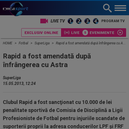
LIVE TV
PROGRAM TV
EXCLUSIV ONLINE
LIVE
EVENIMENTE
HOME
Fotbal
SuperLiga
Rapid a fost amendată după înfrângerea cu Astra
Rapid a fost amendată după
înfrângerea cu Astra
SuperLiga
15.05.2013, 12:24
Clubul Rapid a fost sancţionat cu 10.000 de lei
penalitate sportivă de Comisia de Disciplină a Ligii
Profesioniste de Fotbal pentru injuriile scandate de
suporterii proprii la adresa conducerilor LPF şi FRF