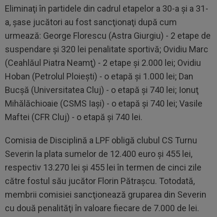
Eliminaţi în partidele din cadrul etapelor a 30-a şi a 31-
a, şase jucători au fost sancţionaţi după cum
urmează: George Florescu (Astra Giurgiu) - 2 etape de
suspendare şi 320 lei penalitate sportivă; Ovidiu Marc
(Ceahlăul Piatra Neamţ) - 2 etape şi 2.000 lei; Ovidiu
Hoban (Petrolul Ploieşti) - o etapă şi 1.000 lei; Dan
Bucşă (Universitatea Cluj) - o etapă şi 740 lei; Ionuţ
Mihălăchioaie (CSMS Iaşi) - o etapă şi 740 lei; Vasile
Maftei (CFR Cluj) - o etapă şi 740 lei.
Comisia de Disciplină a LPF obligă clubul CS Turnu
Severin la plata sumelor de 12.400 euro şi 455 lei,
respectiv 13.270 lei şi 455 lei în termen de cinci zile
către fostul său jucător Florin Pătraşcu. Totodată,
membrii comisiei sancţionează gruparea din Severin
cu două penalităţi în valoare fiecare de 7.000 de lei.