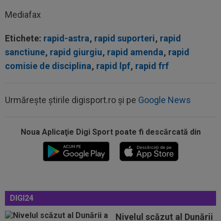
Mediafax
Etichete:
rapid-astra
,
rapid suporteri
,
rapid
sanctiune
,
rapid giurgiu
,
rapid amenda
,
rapid
comisie de disciplina
,
rapid lpf
,
rapid frf
Urmărește știrile digisport.ro și pe
Google News
Noua Aplicaţie Digi Sport poate fi descărcată din
14:18
VIDEO
S-a făcut transferul lui Franco
Mastantuono
14:07
Endrick va rămâne în La Liga, dar nu la Real
Madrid!
DIGI24
14:02
Dinamo, fără Mamoudou Karamoko și George
Pușcaș. Anunțul lui Nuno Campos
Nivelul scăzut al Dunării