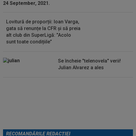
Madrid!
Lovitură de proporții: Ioan Varga,
gata să renunțe la CFR și să preia
alt club din SuperLigă: ”Acolo
sunt toate condițiile”
Se încheie "telenovela" verii!
Julian Alvarez a ales
EXCLUSIV
ADIO, FCSB? A spus-
o fără ocolișuri: ”Trebuie să
plece”
RECOMANDĂRILE REDACȚIEI