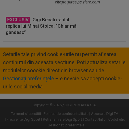
citeşte ştirea pe ziare.com
EXCLUSIV
Gigi Becali i-a dat
replica lui Mihai Stoica: ”Chiar mă
gândesc”
Setarile tale privind cookie-urile nu permit afisarea
continutul din aceasta sectiune. Poti actualiza setarile
modulelor coookie direct din browser sau de
Gestionați preferințele
– e nevoie sa accepti cookie-
urile social media
Copyright © 2026 / DIGI ROMANIA S.A.
Termeni si conditii
Politica de confidentialitate
Abonare Digi TV
Frecvente Digi Sport
Retransmisie Digi Sport
Contact/Info
Codul etic
Gestionați preferințele