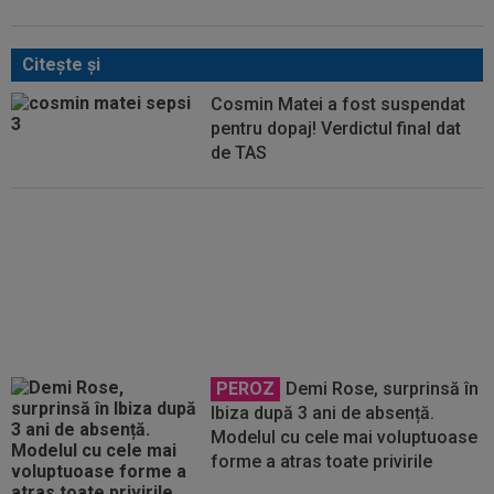
Citeşte şi
Cosmin Matei a fost suspendat
pentru dopaj! Verdictul final dat
de TAS
EXCLUSIV
Ilie Dumitrescu a
văzut ce face Ioan Varga la CFR
Cluj și n-a mai rezistat
PEROZ
Demi Rose, surprinsă în
Ibiza după 3 ani de absență.
Modelul cu cele mai voluptuoase
forme a atras toate privirile