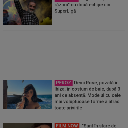
război” cu două echipe din
SuperLigă
(P) O nouă etapă a gazdelor?
Cum arată Cotele Superbet
pentru etapa #4
PEROZ
Demi Rose, pozată în
Ibiza, în costum de baie, după 3
ani de absență. Modelul cu cele
mai voluptuoase forme a atras
toate privirile
FILM NOW
"Sunt în stare de