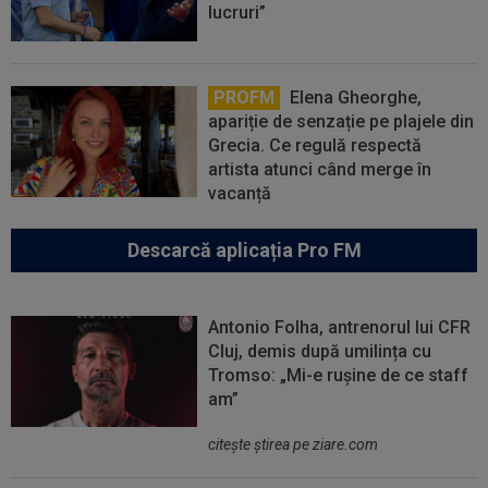
lucruri”
PROFM
Elena Gheorghe,
apariție de senzație pe plajele din
Grecia. Ce regulă respectă
artista atunci când merge în
vacanță
Descarcă aplicația Pro FM
Antonio Folha, antrenorul lui CFR
Cluj, demis după umilința cu
Tromso: „Mi-e rușine de ce staff
am”
citeşte ştirea pe ziare.com