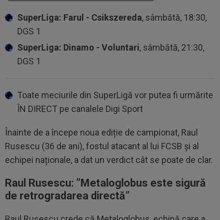
SuperLiga: Farul - Csikszereda
, sâmbătă, 18:30,
DGS 1
SuperLiga: Dinamo - Voluntari
, sâmbătă, 21:30,
DGS 1
Toate meciurile din SuperLigă vor putea fi urmărite
ÎN DIRECT pe canalele Digi Sport
Înainte de a începe noua ediție de campionat, Raul
Rusescu (36 de ani), fostul atacant al lui FCSB și al
echipei naționale, a dat un verdict cât se poate de clar.
Raul Rusescu: ”Metaloglobus este sigură
de retrogradarea directă”
Raul Rusescu crede că Metaloglobus, echipă care a