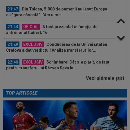
21:47
Din Tulcea, 5.000 de oamenii au lăsat Europa
cu ”gura căscată”: ”Am uimit...
21:44
OFICIAL
A fost prezentat în funcția de
antrenor al Italiei U16
21:29
EXCLUSIV
Conducerea de la Universitatea
Craiova a dat verdictul! Analiza transferurilor...
22:40
EXCLUSIV
Schimbare! Cât s-a plătit, de fapt,
pentru transferul lui Răzvan Sava la...
Vezi ultimele ştiri
22:28
LIVE VIDEO&TEXT
UTA - Rapid 0-0, ACUM,
pe Digi Sport 1. Giuleștenii forțează deschiderea...
TOP ARTICOLE
22:19
OFICIAL
Surpriză! Kevin Ciubotaru a semnat:
”Nu am putut rata această oportunitate”
22:08
VIDEO
Ce coșmar: Alexi Pitu, scos pe targă
în UTA - Rapid, la 42 de zile de când a...