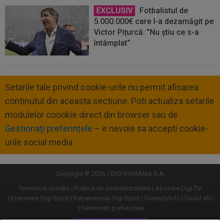
EXCLUSIV
Fotbalistul de
5.000.000€ care l-a dezamăgit pe
Victor Pițurcă: ”Nu știu ce s-a
întâmplat”
Setarile tale privind cookie-urile nu permit afisarea
continutul din aceasta sectiune. Poti actualiza setarile
modulelor coookie direct din browser sau de
Gestionați preferințele
– e nevoie sa accepti cookie-
urile social media
Copyright © 2026 / DIGI ROMANIA S.A.
Termeni si conditii
Politica de confidentialitate
Abonare Digi TV
Frecvente Digi Sport
Retransmisie Digi Sport
Contact/Info
Codul etic
Gestionați preferințele