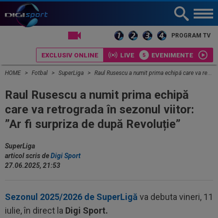
LIVE TV
PROGRAM TV
EXCLUSIV ONLINE
LIVE
EVENIMENTE
HOME
Fotbal
SuperLiga
Raul Rusescu a numit prima echipă care va retrograda în sezonul viitor: ”Ar fi surpriza de după Revoluție”
Raul Rusescu a numit prima echipă
care va retrograda în sezonul viitor:
”Ar fi surpriza de după Revoluție”
SuperLiga
articol scris de
Digi Sport
27.06.2025, 21:53
Sezonul 2025/2026 de SuperLigă
va debuta vineri, 11
iulie, în direct la
Digi Sport.