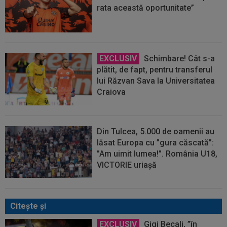
rata această oportunitate”
EXCLUSIV
Schimbare! Cât s-a
plătit, de fapt, pentru transferul
lui Răzvan Sava la Universitatea
Craiova
Din Tulcea, 5.000 de oamenii au
lăsat Europa cu ”gura căscată”:
”Am uimit lumea!”. România U18,
VICTORIE uriașă
Citeşte şi
EXCLUSIV
Gigi Becali, ”în