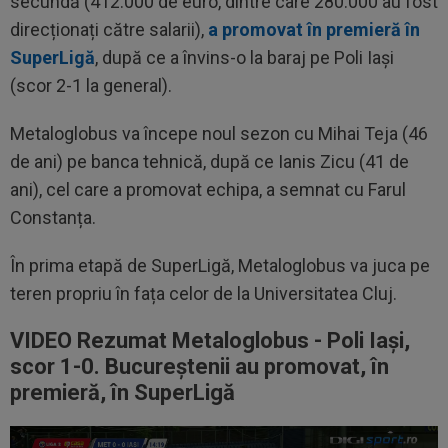
secundă (412.000 de euro, dintre care 280.000 au fost
direcționați către salarii),
a promovat în premieră în
SuperLigă
, după ce a învins-o la baraj pe Poli Iași
(scor 2-1 la general).
Metaloglobus va începe noul sezon cu Mihai Teja (46
de ani) pe banca tehnică, după ce Ianis Zicu (41 de
ani), cel care a promovat echipa, a semnat cu Farul
Constanța.
În prima etapă de SuperLigă, Metaloglobus va juca pe
teren propriu în fața celor de la Universitatea Cluj.
VIDEO Rezumat Metaloglobus - Poli Iași,
scor 1-0. Bucureștenii au promovat, în
premieră, în SuperLigă