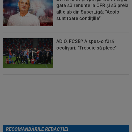
gata să renunțe la CFR și să preia
alt club din SuperLigă: ”Acolo
sunt toate condițiile”
ADIO, FCSB? A spus-o fără
ocolișuri: ”Trebuie să plece”
Tragic: cel mai bun din istorie a
murit subit, la 43 de ani.
Solicitarea neobișnuită a familiei
RECOMANDĂRILE REDACȚIEI