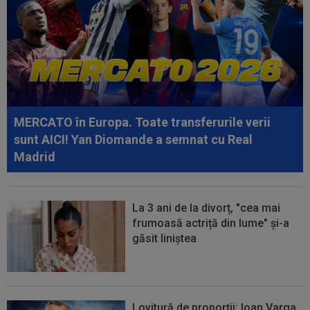
21:49
Ce gest! Luciano Spalletti și-a ”scos pălăria” în
fața lui Cristi Chivu: ”Încă...
MERCATO în Europa. Toate transferurile verii
sunt AICI! Yan Diomande a semnat cu Real
Madrid
La 3 ani de la divorț, "cea mai
frumoasă actriță din lume" și-a
găsit liniștea
Lovitură de proporții: Ioan Varga,