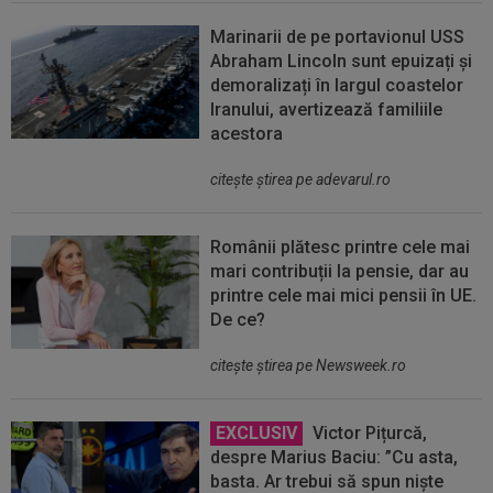
Marinarii de pe portavionul USS
Abraham Lincoln sunt epuizați și
demoralizați în largul coastelor
Iranului, avertizează familiile
acestora
citeşte ştirea pe adevarul.ro
Românii plătesc printre cele mai
mari contribuții la pensie, dar au
printre cele mai mici pensii în UE.
De ce?
citeşte ştirea pe Newsweek.ro
EXCLUSIV
Victor Pițurcă,
despre Marius Baciu: ”Cu asta,
basta. Ar trebui să spun niște