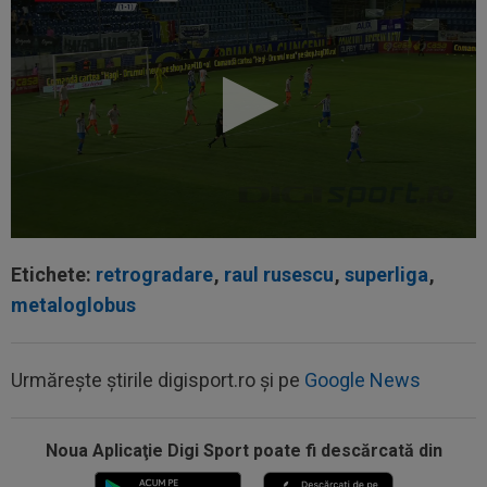
Etichete:
retrogradare
,
raul rusescu
,
superliga
,
metaloglobus
22:08
VIDEO
Ce coșmar: Alexi Pitu, scos pe targă
în UTA - Rapid, la 42 de zile de când a...
Urmărește știrile digisport.ro și pe
Google News
21:49
Ce gest! Luciano Spalletti și-a ”scos pălăria” în
fața lui Cristi Chivu: ”Încă...
Noua Aplicaţie Digi Sport poate fi descărcată din
21:47
Din Tulcea, 5.000 de oamenii au lăsat Europa