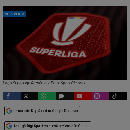
SUPERLIGA
Logo SuperLiga României / Foto: Sport Pictures
Urmărește
Digi Sport
în Google Discover
Adaugă
Digi Sport
ca sursă preferată în Google