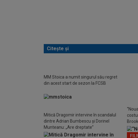
Citește și
MM Stoica a numit singurul său regret
EXC
din acest start de sezon la FCSB
Tănas
Nu-l a
cu ae
“Noua
Mitică Dragomir intervine în scandalul
costu
dintre Adrian Bumbescu și Dorinel
Brook
Munteanu: „Are dreptate”
în ser
FIL