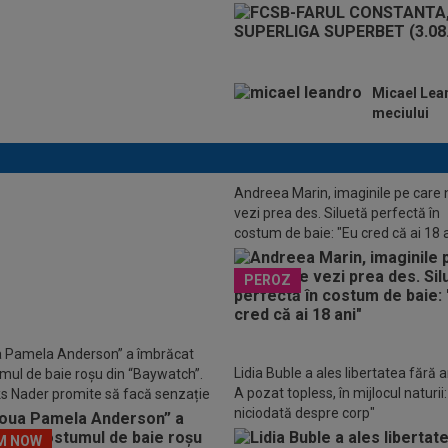
Micael Lean
meciului
Andreea Marin, imaginile pe care 
vezi prea des. Siluetă perfectă în
costum de baie: "Eu cred că ai 18 
LUSIV
N-a avut milă de Florin
PEROZ
e și a spus-o direct: ”Niciodată!
duci să-ți strice un grup și să vină
re”
 Pamela Anderson” a îmbrăcat
Lidia Buble a ales libertatea fără art
mul de baie roșu din “Baywatch”.
A pozat topless, în mijlocul naturii
s Nader promite să facă senzație
niciodată despre corp"
ialul din 2027
M NOW