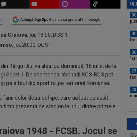
car
UL
00
r
Adaugă
Digi Sport
ca sursă preferată în Google
pus
FCS
00
tea Craiova
, joi, 18:00, DGS 1
fos
romso
, joi, 20:00, DGS 1
00
”st
in Târgu-Jiu, va alea loc duminică, 16 iulie, de la
23
a Digi Sport 1. De asemenea, abonații RCS-RDS pot
făc
și pe siteul digisport.ro, pe teritoriul României.
neg
23
num
fanii celor două echipe, care au luat cu asalt
Ro
in timp prezența pe stadion la unul dintre primele
23
Cha
vict
23
raiova 1948 - FCSB. Jocul se
tra