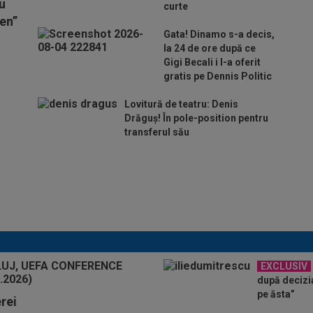
Nu
curte
en”
Gata! Dinamo s-a decis,
la 24 de ore după ce
Gigi Becali i l-a oferit
gratis pe Dennis Politic
Lovitură de teatru: Denis
Drăguș! În pole-position pentru
transferul său
Tudor Băluță și-a găsit
echipă, după ce a ajuns
rezervă la Universitatea
Craiova
EXCLUSIV
după decizia 
pe ăsta”
erei