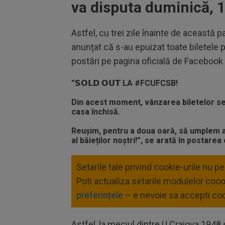
va disputa duminică, 1
Astfel, cu trei zile înainte de această p
anunțat că s-au epuizat toate biletele p
postări pe pagina oficială de Facebook 
”𝗦𝗢𝗟𝗗 𝗢𝗨𝗧 LA #FCUFCSB!
Din acest moment, vânzarea biletelor se 
casa închisă.
Reușim, pentru a doua oară, să umplem a
al băieților noștri!”
, se arată în postarea
Setarile tale privind cookie-urile nu p
Poti actualiza setarile modulelor coo
preferințele
– e nevoie sa accepti coo
Astfel, la meciul dintre U Craiova 1948