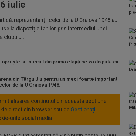
6 iulie
Sal
tra
23
ple
Sup
artidă, reprezentanții celor de la U Craiova 1948 au
ori
00
use la dispoziție fanilor, prin intermediul unei
dec
a clubului.
Con
în 
00
car
oprește iar meciul din prima etapă se va disputa cu
00
Dră
pus
FCS
rena din Târgu Jiu pentru un meci foarte important
00
 celor de la U Craiova 1948.
fos
ermit afisarea continutul din aceasta sectiune.
00
tra
”st
Mil
okie direct din browser sau de
Gestionați
kie-urile social media
s-a
 și FCSB sunt așteptați să vină puțin peste 12.000