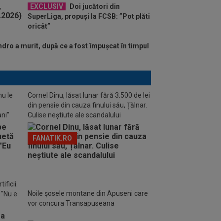
EXCLUSIV
Doi jucători din
SuperLiga, propuși la FCSB: ”Pot plăti
oricât”
dro a murit, după ce a fost împușcat în timpul
nu le
Cornel Dinu, lăsat lunar fără 3.500 de lei
din pensie din cauza finului său, Țălnar.
ani"
Culise neștiute ale scandalului
FANATIK.RO
ificii.
Noile șosele montane din Apuseni care
: "Nu e
vor concura Transapuseana