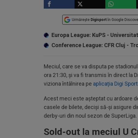
Urmărește
Digisport
în Google Discove
Europa League: KuPS - Universita
Conference League: CFR Cluj - T
Meciul, care se va disputa pe stadionul d
ora 21:30, și va fi transmis în direct l
viziona întâlnirea pe
aplicația Digi Sport
Acest meci este așteptat cu ardoare de 
casele de bilete, deciși să-și asigure d
derby-uri din noul sezon de SuperLiga.
Sold-out la meciul U C