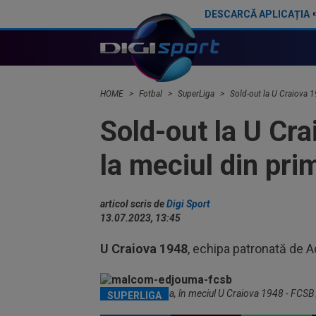
DESCARCĂ APLICAȚIA
Victor Pițurcă l-a găsit pe ”Pedri al României”: ”Calitate! E inteligent”
HOME
Fotbal
SuperLiga
Sold-out la U Craiova 19
Sold-out la U Cra
la meciul din pri
articol scris de
Digi Sport
13.07.2023, 13:45
U Craiova 1948
, echipa patronată de Ad
Malcom Edjouma, în meciul U Craiova 1948 - FCSB /
SUPERLIGA