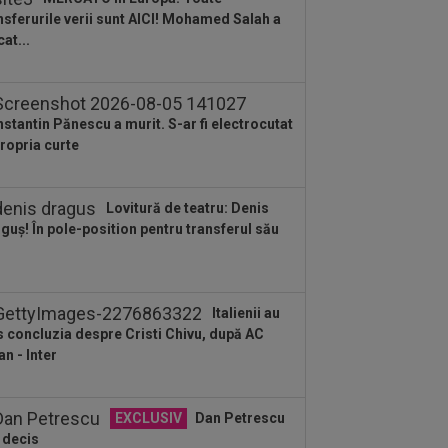
ah a plecat...
nsferurile verii sunt AICI! Mohamed Salah a
:38
EXCLUSIV
Doi jucători din
cat...
erLiga, propuși la FCSB: ”Pot plăti
cât”
:22
EXCLUSIV
Dan Petrescu s-a
is
stantin Pănescu a murit. S-ar fi electrocutat
propria curte
:19
Jovo Lukic e în fața transferului
ierei
Lovitură de teatru: Denis
:18
EXCLUSIV
Ilie Dumitrescu l-a
guș! În pole-position pentru transferul său
 ”la zid” pe Becali, după decizia de la
B: ”Te-ai...
:17
Micael Leandro a murit, după ce a
t împușcat în timpul meciului
Italienii au
:04
Surpriza serii în Europa: rezultat
s concluzia despre Cristi Chivu, după AC
rălucitor” pentru oaspeți în turul trei...
an - Inter
EXCLUSIV
Dan Petrescu
 decis