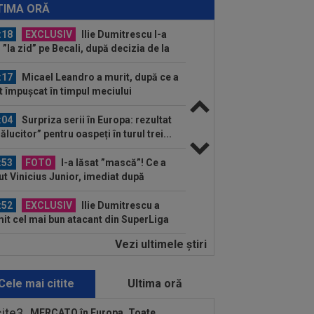
ierei
TIMA ORĂ
:18
EXCLUSIV
Ilie Dumitrescu l-a
 ”la zid” pe Becali, după decizia de la
B: ”Te-ai...
:17
Micael Leandro a murit, după ce a
t împușcat în timpul meciului
:04
Surpriza serii în Europa: rezultat
rălucitor” pentru oaspeți în turul trei...
:53
FOTO
I-a lăsat ”mască”! Ce a
ut Vinicius Junior, imediat după
ocierile cu Real...
:52
EXCLUSIV
Ilie Dumitrescu a
it cel mai bun atacant din SuperLiga
mâniei
Vezi ultimele ştiri
:51
Surpriza din preliminariile
mpions League le-a rupt seria de
orii...
Cele mai citite
Ultima oră
:50
MERCATO în Europa. Toate
nsferurile verii sunt AICI! Mohamed
MERCATO în Europa. Toate