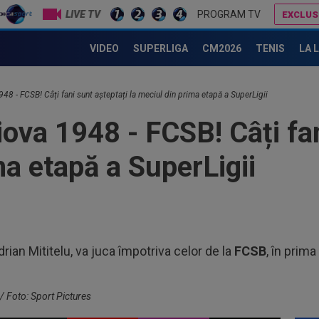
LIVE TV
PROGRAM TV
EXCLUS
Un nou transfer pe axa Dinamo - FCSB? Reacția lui Andrei Nicolescu
Dan Petrescu 
VIDEO
SUPERLIGA
CM2026
TENIS
LA 
23
făc
neg
23
48 - FCSB! Câți fani sunt așteptați la meciul din prima etapă a SuperLigii
num
iova 1948 - FCSB! Câți fa
Ro
23
Cha
ma etapă a SuperLigii
vict
23
tra
Sal
23
Sup
rian Mititelu, va juca împotriva celor de la
FCSB
, în prim
ori
00
dec
 Foto: Sport Pictures
00