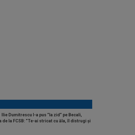
Ilie Dumitrescu l-a pus ”la zid” pe Becali,
de la FCSB: ”Te-ai stricat cu ăla, îl distrugi și