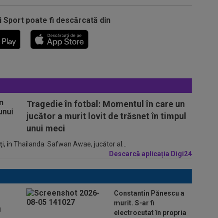
i Sport poate fi descărcată din
Tragedie în fotbal: Momentul în care un
jucător a murit lovit de trăsnet în timpul
unui meci
ţi, în Thailanda. Safwan Awae, jucător al...
Descarcă aplicația Digi24
Constantin Pănescu a
murit. S-ar fi
n
electrocutat în propria