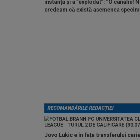
instanță și a ”explodat”: ”O canalie! 
credeam că există asemenea specim
RECOMANDĂRILE REDACȚIEI
Jovo Lukic e în fața transferului cari