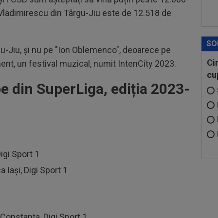
 Vladimirescu din Târgu-Jiu este de 12.518 de
SO
gu-Jiu, și nu pe "Ion Oblemenco", deoarece pe
Ci
ent, un festival muzical, numit IntenCity 2023.
cu
e din SuperLiga, ediția 2023-
igi Sport 1
 Iaşi, Digi Sport 1
Constanţa, Digi Sport 1