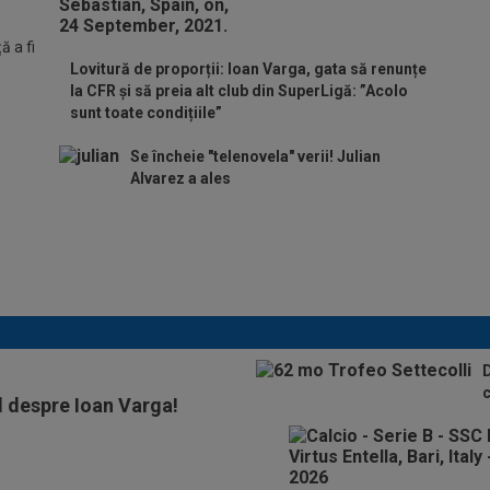
 a fi
Lovitură de proporții: Ioan Varga, gata să renunțe
la CFR și să preia alt club din SuperLigă: ”Acolo
sunt toate condițiile”
Se încheie "telenovela" verii! Julian
Alvarez a ales
ADIO, FCSB? A spus-o
fără ocolișuri: ”Trebuie
să plece”
D
c
 despre Ioan Varga!