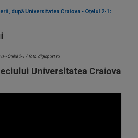
erii, după Universitatea Craiova - Oțelul 2-1:
i
 - Oțelul 2-1 / foto: digisport.ro
ciului Universitatea Craiova