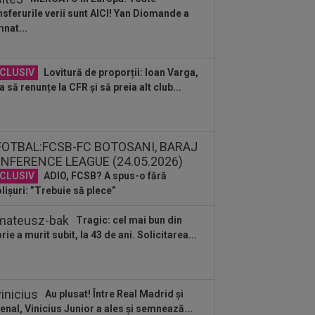
nsferurile verii sunt AICI! Yan Diomande a
:27
Surpriză uriașă! Unde s-a
nat...
nsferat Enes Sali
:26
Dinamo face transferul: 200.000€
CLUSIV
Lovitură de proporții: Ioan Varga,
a să renunțe la CFR și să preia alt club...
:16
EXCLUSIV
UTA Arad a făcut
nțul despre Ioan Varga!
CLUSIV
ADIO, FCSB? A spus-o fără
lișuri: ”Trebuie să plece”
Tragic: cel mai bun din
orie a murit subit, la 43 de ani. Solicitarea...
Au plusat! Între Real Madrid și
enal, Vinicius Junior a ales și semnează...