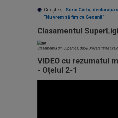
Citește și:
Sorin Cârțu, declarația s
”Nu vrem să fim ca Geoană”
Clasamentul SuperLigi
Clasamentul din Superliga, după Universitatea Craiova
VIDEO cu rezumatul me
- Oțelul 2-1