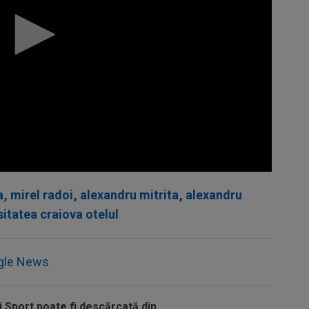
a
,
mirel radoi
,
alexandru mitrita
,
alexandru
sitatea craiova otelul
gle News
i Sport poate fi descărcată din