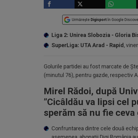
Urmărește
Digisport
în Google Discove
Liga 2: Unirea Slobozia - Gloria Bi
SuperLiga: UTA Arad - Rapid
, vine
Golurile partidei au fost marcate de Ș
(minutul 76), pentru gazde, respectiv 
Mirel Rădoi, după Unive
”Cicâldău va lipsi cel 
sperăm să nu fie ceva 
Confruntarea dintre cele două echipe
asemenea, abonații Digi România au m