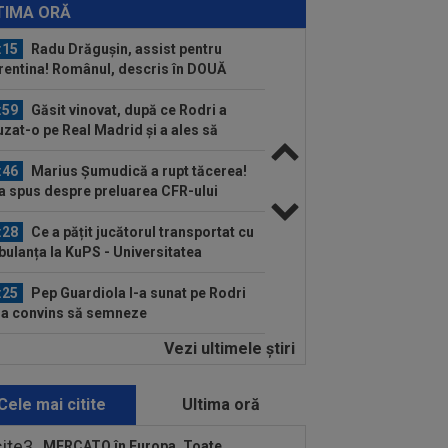
nțul despre Ioan Varga!
TIMA ORĂ
:15
Radu Drăgușin, assist pentru
rentina! Românul, descris în DOUĂ
inte de...
:59
Găsit vinovat, după ce Rodri a
uzat-o pe Real Madrid și a ales să
neze cu...
:46
Marius Șumudică a rupt tăcerea!
a spus despre preluarea CFR-ului
:28
Ce a pățit jucătorul transportat cu
ulanța la KuPS - Universitatea
iova
:25
Pep Guardiola l-a sunat pe Rodri
l-a convins să semneze
Vezi ultimele ştiri
:43
EXCLUSIV
Gigi Becali i-a dat
lica lui Mihai Stoica: ”Chiar mă
ndesc”
Cele mai citite
Ultima oră
:33
David Popovici le-a transmis
ilor un mesaj clar
MERCATO în Europa. Toate