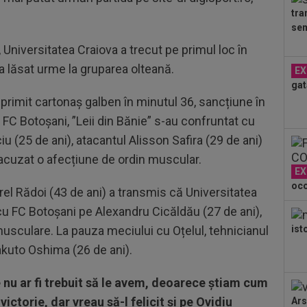
tra
12
sem
tra
 Universitatea Craiova a trecut pe primul loc în
12
i a lăsat urme la gruparea olteană.
EX
gat
 primit cartonaș galben în minutul 36, sancțiune în
12
anu
FC Botoșani, ”Leii din Bănie” s-au confruntat cu
iu (25 de ani), atacantul Alisson Safira (29 de ani)
 acuzat o afecțiune de ordin muscular.
EX
oco
Mirel Rădoi (43 de ani) a transmis că Universitatea
cu FC Botoșani pe Alexandru Cicăldău (27 de ani),
musculare. La pauza meciului cu Oțelul, tehnicianul
ist
akuto Oshima (26 de ani).
u ar fi trebuit să le avem, deoarece știam cum
 victorie, dar vreau să-l felicit și pe Ovidiu
Ars