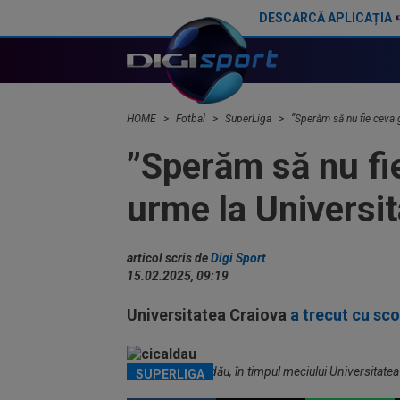
DESCARCĂ APLICAȚIA
Marea problemă a Universității Craiova la meciul cu KuPS, din Europa League: "Există astfel de surprize"
HOME
Fotbal
SuperLiga
”Sperăm să nu fie ceva g
”Sperăm să nu fie
urme la Universi
articol scris de
Digi Sport
15.02.2025, 09:19
Universitatea Craiova
a trecut cu sco
Alexandru Cicâldău, în timpul meciului Universitatea 
SUPERLIGA