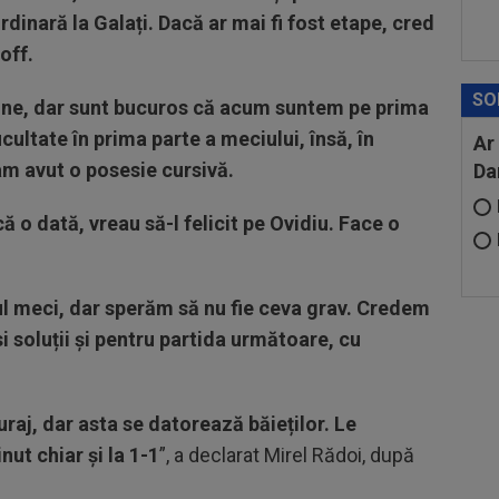
dinară la Galați. Dacă ar mai fi fost etape, cred
-off.
SO
iune, dar sunt bucuros că acum suntem pe prima
icultate în prima parte a meciului, însă, în
Ar
 am avut o posesie cursivă.
Da
ă o dată, vreau să-l felicit pe Ovidiu. Face o
rul meci, dar sperăm să nu fie ceva grav. Credem
 soluții și pentru partida următoare, cu
uraj, dar asta se datorează băieților. Le
nut chiar și la 1-1
”, a declarat Mirel Rădoi, după