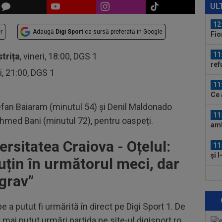
anu
UL
12
r
Adaugă
Digi Sport
ca sursă preferată în Google
Fio
cuv
11
strița
, vineri, 18:00, DGS 1
ref
ri, 21:00, DGS 1
sem
11
Ce 
tefan Baiaram (minutul 54) și Denil Maldonado
11
Ahmed Bani (minutul 72), pentru oaspeți.
amb
Cra
rsitatea Craiova - Oțelul:
11
și 
puțin în următorul meci, dar
12
grav”
rep
gâ
 a putut fi urmărită în direct pe Digi Sport 1. De
12
ruș
ai putut urmări partida pe site-ul digisport.ro,