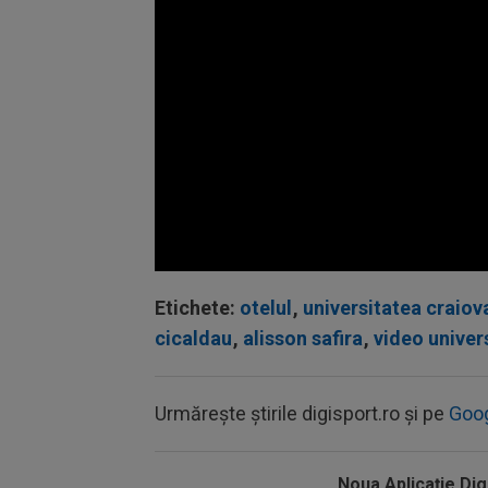
Volume
90%
Etichete:
otelul
,
universitatea craiov
cicaldau
,
alisson safira
,
video univer
Urmărește știrile digisport.ro și pe
Goo
Noua Aplicaţie Dig