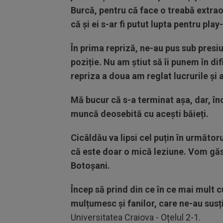
Burcă, pentru că face o treabă extraor
că și ei s-ar fi putut lupta pentru play
În prima repriză, ne-au pus sub pres
poziție. Nu am știut să îi punem în dif
repriza a doua am reglat lucrurile și
Mă bucur că s-a terminat așa, dar, înc
muncă deosebită cu acești băieți.
Cicâldău va lipsi cel puțin în următo
că este doar o mică leziune. Vom găsi
Botoșani.
Încep să prind din ce în ce mai mult c
mulțumesc și fanilor, care ne-au susți
Universitatea Craiova - Oțelul 2-1.