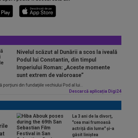
Nivelul scăzut al Dunării a scos la iveală
Podul lui Constantin, din timpul
Imperiului Roman: „Aceste momente
sunt extrem de valoroase”
porţiuni din fundaţiile vechiului Pod al lui...
Descarcă aplicația Digi24
La 3 ani de la divorț,
"cea mai frumoasă
ile
actriță din lume" și-a
at
găsit liniștea