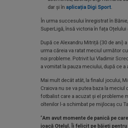
dar și în
aplicația Digi Sport
.
În urma succesului înregistrat în Bănie,
SuperLigă, însă victoria în fața Oțelulu
După ce Alexandru Mitriță (30 de ani) a
urma căreia va ratat meciul următor cu 
noi probleme. Potrivit lui Vladimir Screc
a vomitat la pauza meciului, după ce a
Mai mult decât atât, la finalul jocului, 
Craiova nu se va putea baza la meciul 
fotbalist care a acuzat și el probleme 
oltenilor l-a schimbat pe mijlocaș cu T
”
Am avut momente de panică pe care n
joacă Oțelul. Îi felicit pe băieți pentru