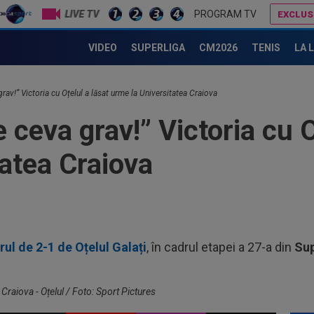
11
LIVE TV
PROGRAM TV
EXCLUS
Ce 
UTA Arad a făcut anunțul despre Ioan Varga!
VIDEO
SUPERLIGA
CM2026
TENIS
LA 
11
amb
Cra
11
rav!” Victoria cu Oțelul a lăsat urme la Universitatea Craiova
și 
 ceva grav!” Victoria cu O
12
rep
tatea Craiova
gâ
12
ruș
12
tra
rul de 2-1 de Oțelul Galați
, în cadrul etapei a 27-a din
Su
12
Craiova - Oțelul / Foto: Sport Pictures
12