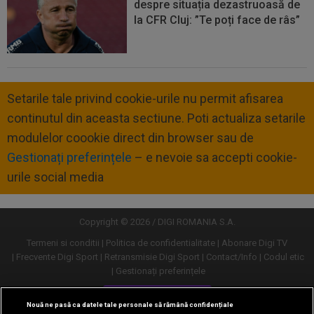
despre situația dezastruoasă de
la CFR Cluj: ”Te poți face de râs”
Setarile tale privind cookie-urile nu permit afisarea
continutul din aceasta sectiune. Poti actualiza setarile
modulelor coookie direct din browser sau de
Gestionați preferințele
– e nevoie sa accepti cookie-
urile social media
Copyright © 2026 / DIGI ROMANIA S.A.
Termeni si conditii
Politica de confidentialitate
Abonare Digi TV
Frecvente Digi Sport
Retransmisie Digi Sport
Contact/Info
Codul etic
Gestionați preferințele
Versiune desktop
Nouă ne pasă ca datele tale personale să rămână confidențiale