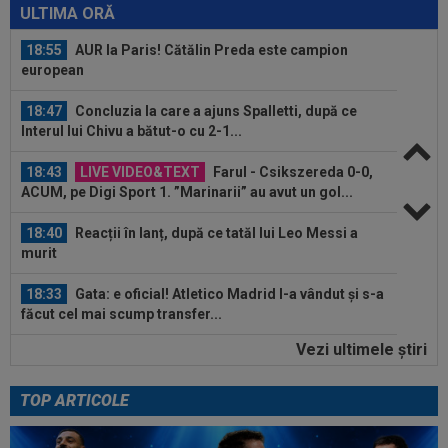
ULTIMA ORĂ
18:55
AUR la Paris! Cătălin Preda este campion
european
18:47
Concluzia la care a ajuns Spalletti, după ce
Interul lui Chivu a bătut-o cu 2-1...
18:43
LIVE VIDEO&TEXT
Farul - Csikszereda 0-0,
ACUM, pe Digi Sport 1. ”Marinarii” au avut un gol...
18:40
Reacții în lanț, după ce tatăl lui Leo Messi a
murit
18:33
Gata: e oficial! Atletico Madrid l-a vândut și s-a
făcut cel mai scump transfer...
Vezi ultimele ştiri
18:22
VIDEO
Nicolae Stanciu, gol de pus în ramă!
Românul a fost erou în China
TOP ARTICOLE
18:19
VIDEO
Horror: OUT tot sezonul, după o
intrare absolut inexplicabilă! Imagini cu...