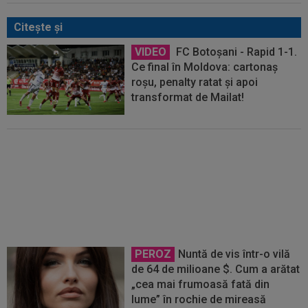
Citeşte şi
VIDEO
FC Botoșani - Rapid 1-1.
Ce final în Moldova: cartonaș
roșu, penalty ratat și apoi
transformat de Mailat!
VIDEO
Universitatea Craiova -
UTA 4-0. Oltenii au defilat în prima
etapă a noului sezon din
SuperLigă! Victorie la scor pe
Oblemenco
PEROZ
Nuntă de vis într-o vilă
de 64 de milioane $. Cum a arătat
„cea mai frumoasă fată din
lume” în rochie de mireasă