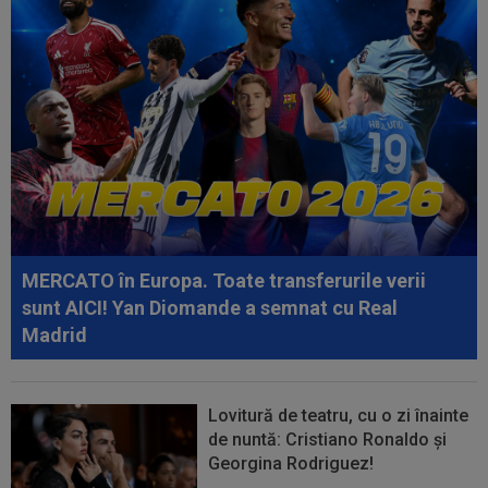
18:57
Romelu Lukaku a spus ”DA” pentru transfer
18:55
AUR la Paris! Cătălin Preda este campion
european
18:47
Concluzia la care a ajuns Spalletti, după ce
Interul lui Chivu a bătut-o cu 2-1...
18:43
LIVE VIDEO&TEXT
Farul - Csikszereda 0-0,
ACUM, pe Digi Sport 1. ”Marinarii” au avut un gol...
MERCATO în Europa. Toate transferurile verii
18:40
Reacții în lanț, după ce tatăl lui Leo Messi a
sunt AICI! Yan Diomande a semnat cu Real
murit
Madrid
Lovitură de teatru, cu o zi înainte
de nuntă: Cristiano Ronaldo și
Georgina Rodriguez!