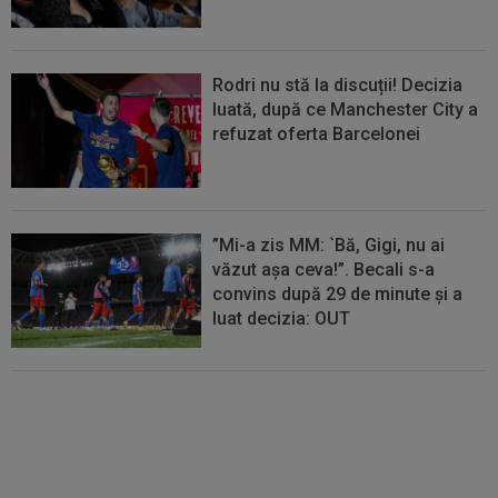
Rodri nu stă la discuții! Decizia
luată, după ce Manchester City a
refuzat oferta Barcelonei
”Mi-a zis MM: `Bă, Gigi, nu ai
văzut așa ceva!”. Becali s-a
convins după 29 de minute și a
luat decizia: OUT
FOTO
Mihaela Rădulescu a
fost ”ștearsă complet” și nu s-a
mai putut abține: ”Trebuie să le
fie frică de mine”