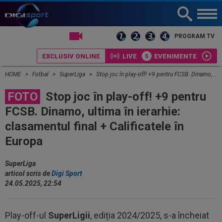
LIVE TV
PROGRAM TV
EXCLUSIV ONLINE
LIVE
EVENIMENTE
HOME
Fotbal
SuperLiga
Stop joc în play-off! +9 pentru FCSB. Dinamo, ultima în ierarhie: clasamentul final + Calificatele în Europa
FOTO
Stop joc în play-off! +9 pentru
FCSB. Dinamo, ultima în ierarhie:
clasamentul final + Calificatele în
Europa
SuperLiga
articol scris de
Digi Sport
24.05.2025, 22:54
Play-off-ul
SuperLigii
, ediția 2024/2025, s-a încheiat