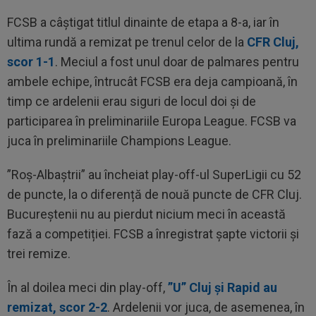
FCSB a câștigat titlul dinainte de etapa a 8-a, iar în
ultima rundă a remizat pe trenul celor de la
CFR Cluj,
scor 1-1
. Meciul a fost unul doar de palmares pentru
ambele echipe, întrucât FCSB era deja campioană, în
timp ce ardelenii erau siguri de locul doi și de
participarea în preliminariile Europa League. FCSB va
juca în preliminariile Champions League.
”Roș-Albaștrii” au încheiat play-off-ul SuperLigii cu 52
de puncte, la o diferență de nouă puncte de CFR Cluj.
Bucureștenii nu au pierdut nicium meci în această
fază a competiției. FCSB a înregistrat șapte victorii și
trei remize.
În al doilea meci din play-off,
”U” Cluj și Rapid au
remizat, scor 2-2
. Ardelenii vor juca, de asemenea, în