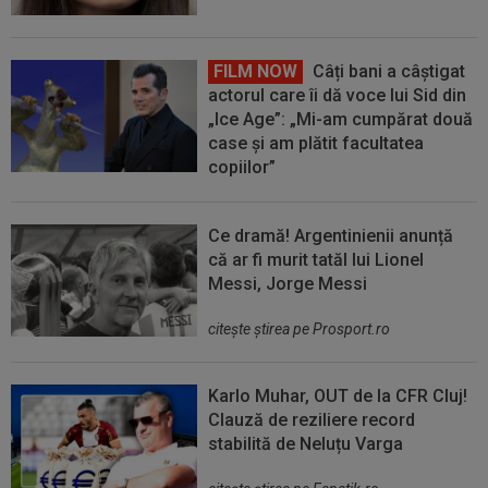
FILM NOW
Câți bani a câștigat
actorul care îi dă voce lui Sid din
„Ice Age”: „Mi-am cumpărat două
case și am plătit facultatea
copiilor”
Ce dramă! Argentinienii anunță
că ar fi murit tatăl lui Lionel
Messi, Jorge Messi
citeşte ştirea pe Prosport.ro
Karlo Muhar, OUT de la CFR Cluj!
Clauză de reziliere record
stabilită de Neluțu Varga