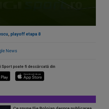
escu
,
playoff etapa 8
gle News
i Sport poate fi descărcată din
Ce spune Ilie Bolojan despre publicarea