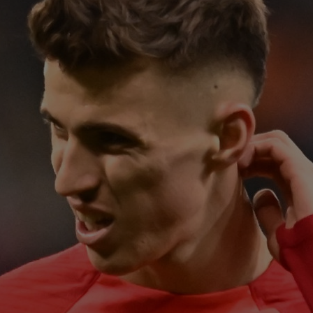
22
cre
nu 
22
Clu
afar
22
Nic
l-a 
21
sub
Gru
21
dup
23
Tro