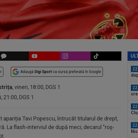
înt
23
des
tre
23
vân
23
dur
UL
de
22
r
Adaugă
Digi Sport
ca sursă preferată în Google
dup
22
strița
, vineri, 18:00, DGS 1
cre
ri, 21:00, DGS 1
nu 
22
Clu
afar
 apariția Tavi Popescu, întrucât titularul de drept,
22
ă. La flash-interviul de după meci, decarul "roș-
Nic
or.
l-a 