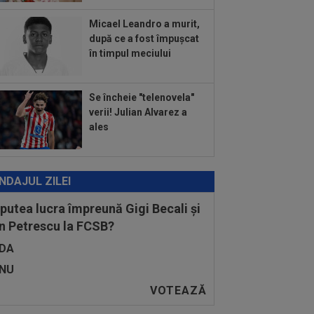
Micael Leandro a murit,
după ce a fost împușcat
în timpul meciului
Se încheie "telenovela"
verii! Julian Alvarez a
ales
NDAJUL ZILEI
 putea lucra împreună Gigi Becali și
n Petrescu la FCSB?
DA
NU