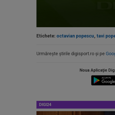
Volume
90%
Etichete:
octavian popescu
,
tavi pop
Urmărește știrile digisport.ro și pe
Goo
Noua Aplicaţie Dig
DIGI24