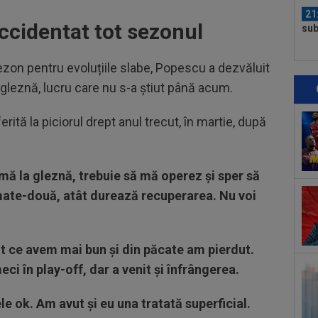
21
sub
accidentat tot sezonul
Gru
21
ezon pentru evoluțiile slabe, Popescu a dezvăluit
dup
gleznă, lucru care nu s-a știut până acum.
23
Tro
rită la piciorul drept anul trecut, în martie, după
înt
23
des
tre
emă la gleznă, trebuie să mă operez și sper să
23
umate-două, atât durează recuperarea. Nu voi
vân
23
dur
ot ce avem mai bun și din păcate am pierdut.
de
i în play-off, dar a venit și înfrângerea.
22
dup
le ok. Am avut și eu una tratată superficial.