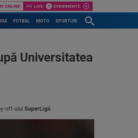
IV ONLINE
LIVE
EVENIMENTE
pe toți!”. DOUĂ nume ”luptă” pentru postul de antrenor
LIGA
FOTBAL
MOTO
SPORTURI
upă Universitatea
ay-off-ului
SuperLigii
.