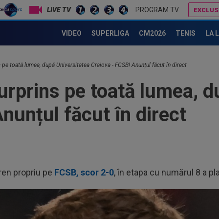
PROGRAM TV
EXCLUS
10.000 € amendă pentru Octavian Popescu după FCSB - FC Argeș?
Folha, OUT de la CFR Cluj după dezastrul cu Tromso! ”Îi dau afară 
VIDEO
SUPERLIGA
CM2026
TENIS
LA 
 pe toată lumea, după Universitatea Craiova - FCSB! Anunțul făcut în direct
urprins pe toată lumea, d
nunțul făcut în direct
ren propriu pe
FCSB, scor 2-0
, în etapa cu numărul 8 a pl