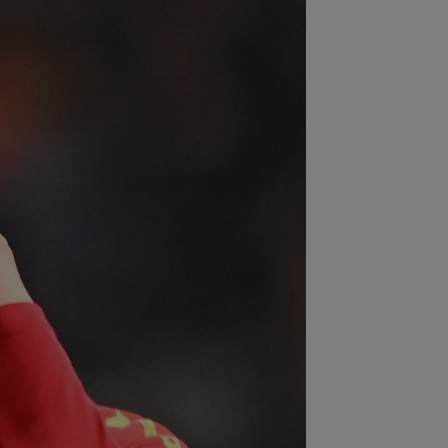
:38
EXCLUSIV
Nu i-a venit să
adă ce a văzut! Președintele Craiovei
a mai putut privi...
:22
EXCLUSIV
Folha, OUT de la CFR
j după dezastrul cu Tromso! ”Îi dau
ă pe toți!”...
:08
EXCLUSIV
De neînțeles!
olae Dică nu s-a putut abține, după ce
auzit la finalul...
:55
Camora a spus de ce România e
 Norvegia la fotbal, după umilința din
ia...
:51
Antonio Folha nu s-a mai ferit,
ă CFR - Tromso 0-5: ”Am arătat rău...
:13
Englezii au văzut CFR Cluj -
mso 0-5 și s-au speriat de ce s-a