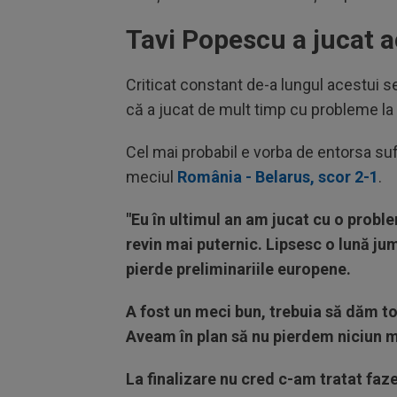
Tavi Popescu a jucat 
Criticat constant de-a lungul acestui s
că a jucat de mult timp cu probleme la 
Cel mai probabil e vorba de entorsa sufe
meciul
România - Belarus, scor 2-1
.
"Eu în ultimul an am jucat cu o probl
revin mai puternic. Lipsesc o lună j
pierde preliminariile europene.
A fost un meci bun, trebuia să dăm t
Aveam în plan să nu pierdem niciun mec
La finalizare nu cred c-am tratat faze