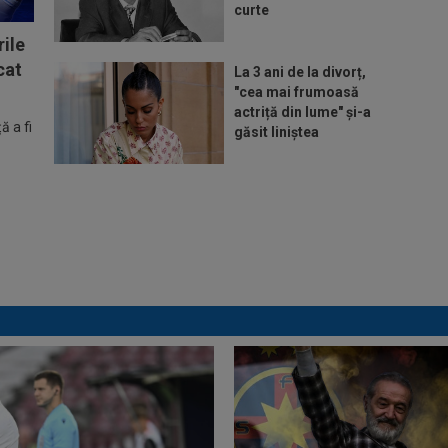
curte
ile
cat
La 3 ani de la divorț,
"cea mai frumoasă
actriță din lume" și-a
 a fi
găsit liniștea
Lovitură de teatru:
Denis Drăguș! În pole-
position pentru
transferul său