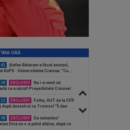
âmplat!
:08
EXCLUSIV
Victor Pițurcă,
pre Marius Baciu: ”Cu asta, basta. Ar
bui să spun niște...
:07
EXCLUSIV
Gigi Becali: ”Am
dut un jucător pe 3.000.000 €”
:01
FOTO
”Masacru!”. Cea mai
ă reacție, după ce CFR a fost umilită
TIMA ORĂ
 Tromso
:42
Ștefan Baiaram a făcut anunțul,
ă KuPS - Universitatea Craiova: ”Cu...
:38
EXCLUSIV
Nu i-a venit să
adă ce a văzut! Președintele Craiovei
a mai putut privi...
:22
EXCLUSIV
Folha, OUT de la CFR
j după dezastrul cu Tromso! ”Îi dau
ă pe toți!”...
:08
EXCLUSIV
De neînțeles!
olae Dică nu s-a putut abține, după ce
auzit la finalul...