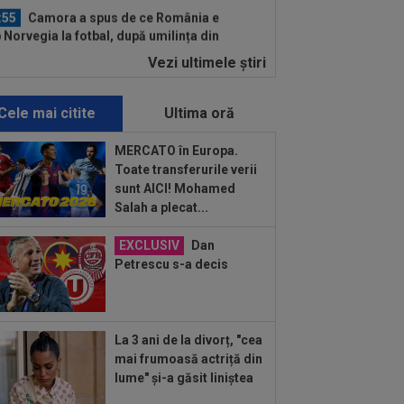
:55
Camora a spus de ce România e
 Norvegia la fotbal, după umilința din
ia...
Vezi ultimele ştiri
:51
Antonio Folha nu s-a mai ferit,
ă CFR - Tromso 0-5: ”Am arătat rău...
Cele mai citite
Ultima oră
:13
Englezii au văzut CFR Cluj -
mso 0-5 și s-au speriat de ce s-a
MERCATO în Europa.
âmplat!
Toate transferurile verii
:08
EXCLUSIV
Victor Pițurcă,
sunt AICI! Mohamed
pre Marius Baciu: ”Cu asta, basta. Ar
Salah a plecat...
bui să spun niște...
:07
EXCLUSIV
Gigi Becali: ”Am
EXCLUSIV
Dan
dut un jucător pe 3.000.000 €”
Petrescu s-a decis
:01
FOTO
”Masacru!”. Cea mai
ă reacție, după ce CFR a fost umilită
 Tromso
La 3 ani de la divorț, "cea
:42
Ștefan Baiaram a făcut anunțul,
mai frumoasă actriță din
ă KuPS - Universitatea Craiova: ”Cu...
lume" și-a găsit liniștea