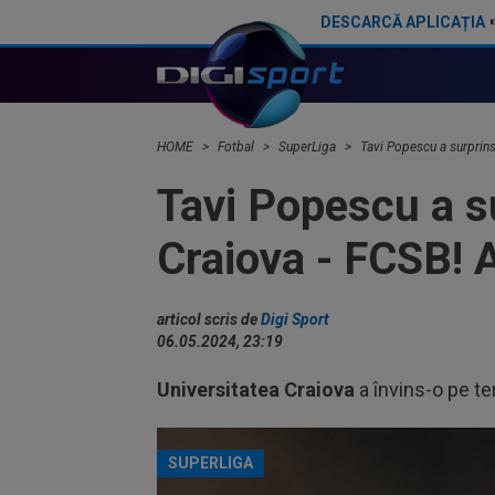
DESCARCĂ APLICAȚIA
Gigi Becali, după primul meci jucat de FCSB în noul campionat. ”Trebuie să vorbesc eu cu el”
HOME
Fotbal
SuperLiga
Tavi Popescu a surprins
Tavi Popescu a s
Craiova - FCSB! A
articol scris de
Digi Sport
06.05.2024, 23:19
Universitatea Craiova
a învins-o pe te
SUPERLIGA