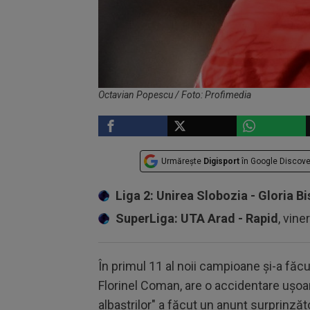
Octavian Popescu / Foto: Profimedia
Urmărește
Digisport
în Google Discove
Liga 2: Unirea Slobozia - Gloria Bi
SuperLiga: UTA Arad - Rapid
, vine
În primul 11 al noii campioane și-a făcut
Florinel Coman, are o accidentare ușoar
albaștrilor" a făcut un anunț surprinzăt