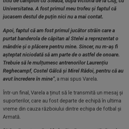
titlu de campion cu Steaua, după victoria de la Cluj, cu
Universitatea. A fost primul meu trofeu și faptul că
jucasem destul de puțin nici nu a mai contat.
Apoi, faptul că am fost primul jucător străin care a
purtat banderola de căpitan al Stelei a reprezentat o
mândrie și o plăcere pentru mine. Sincer, nu m-aș fi
așteptat niciodată să am parte de o astfel de onoare.
Trebuie să le mulțumesc antrenorilor Laurențiu
Reghecampf, Costel Gâlcă și Mirel Rădoi, pentru că au
avut încredere în mine”
, a mai spus Varela.
Într-un final, Varela a ținut să le transmită un mesaj și
suporterilor, care au fost departe de echipă în ultima
vreme din cauza războiului dintre echipa de fotbal și
Armată.