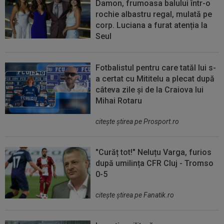
Damon, frumoasa balului într-o
rochie albastru regal, mulată pe
corp. Luciana a furat atenția la
Seul
Fotbalistul pentru care tatăl lui s-
a certat cu Mititelu a plecat după
câteva zile și de la Craiova lui
Mihai Rotaru
citeşte ştirea pe Prosport.ro
"Curăț tot!" Neluțu Varga, furios
după umilința CFR Cluj - Tromso
0-5
citeşte ştirea pe Fanatik.ro