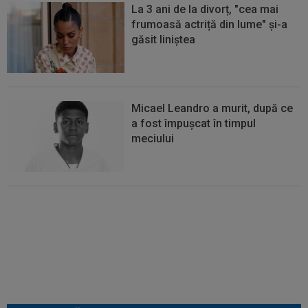
La 3 ani de la divorț, "cea mai
frumoasă actriță din lume" și-a
găsit liniștea
Micael Leandro a murit, după ce
a fost împușcat în timpul
meciului
EXCLUSIV
Lovitură de proporții:
Ioan Varga, gata să renunțe la
CFR și să preia alt club din
SuperLigă: ”Acolo sunt toate
condițiile”