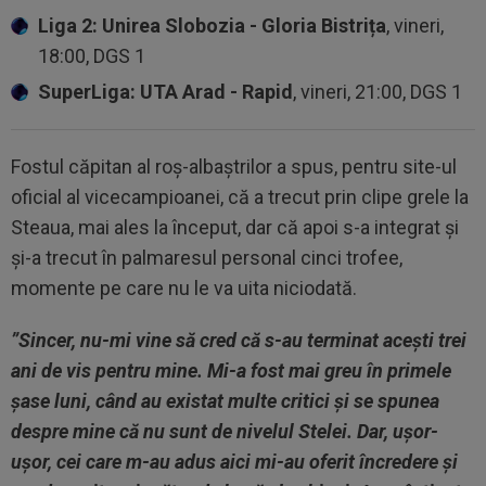
Liga 2: Unirea Slobozia - Gloria Bistrița
, vineri,
18:00, DGS 1
SuperLiga: UTA Arad - Rapid
, vineri, 21:00, DGS 1
Fostul căpitan al roș-albaștrilor a spus, pentru site-ul
oficial al vicecampioanei, că a trecut prin clipe grele la
Steaua, mai ales la început, dar că apoi s-a integrat și
și-a trecut în palmaresul personal cinci trofee,
momente pe care nu le va uita niciodată.
”Sincer, nu-mi vine să cred că s-au terminat acești trei
ani de vis pentru mine. Mi-a fost mai greu în primele
șase luni, când au existat multe critici și se spunea
despre mine că nu sunt de nivelul Stelei. Dar, ușor-
ușor, cei care m-au adus aici mi-au oferit încredere și