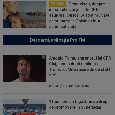
PROFM
Elena Vîșcu, despre
impactul divorțului de CRBL
asupra fiicei lor: „A fost rău”. De
ce mutarea în Chișinău le-a
schimbat viața
Descarcă aplicația Pro FM
Antonio Folha, antrenorul lui CFR
Cluj, demis după umilința cu
Tromso: „Mi-e rușine de ce staff
am”
citeşte ştirea pe ziare.com
11 echipe din Liga 2 nu au drept
de promovare în SuperLigă!