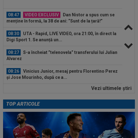
08:47
VIDEO EXCLUSIV
Dan Nistor a spus cum se
menține în formă, la 38 de ani: ”Sunt de la țară!”
08:30
UTA - Rapid, LIVE VIDEO, ora 21:00, în direct la
Digi Sport 1. Se anunță un...
08:27
S-a încheiat ”telenovela” transferului lui Julian
Alvarez
08:26
Vinicius Junior, mesaj pentru Florentino Perez
și Jose Mourinho, după ce a...
Vezi ultimele ştiri
08:19
Primul jucător OUT de la CFR Cluj, după 0-5 cu
Tromso
TOP ARTICOLE
09:12
David Popovici, la plecarea din România:
”Paris îmi poartă un pic de noroc”...
09:11
EXCLUSIV
Gigi Becali l-a auzit pe Victor
Pițurcă și i-a dat replica: ”Gata!”