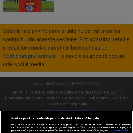
Setarile tale privind cookie-urile nu permit afisarea
continutul din aceasta sectiune. Poti actualiza setarile
modulelor coookie direct din browser sau de
Gestionați preferințele
– e nevoie sa accepti cookie-
urile social media
Copyright © 2026 / DIGI ROMANIA S.A.
Termeni si conditii
Politica de confidentialitate
Abonare Digi TV
Frecvente Digi Sport
Retransmisie Digi Sport
Contact/Info
Codul etic
Gestionați preferințele
Versiune desktop
Nouă ne pasă ca datele tale personale să rămână confidențiale
Noi și partenerii noștri
30
stocăm și/sau accesăm informații pe dispozitivul dvs., precum identificatorii cookie unici pentru prelucrarea
datelor cu caracter personal. Puteți accepta sau gestiona alegerile dvs. făcând clic mai jos sau în orice moment, pe pagina cu
politica de confidențialitate. Aceste alegeri vor fi raportate partenerilor noștri și nu vă vor afecta navigarea.
Mai multe detalii