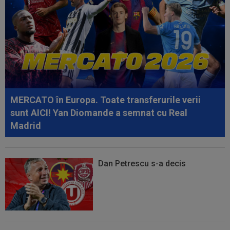
08:58
Fără milă: 6-1 și sunt ca și calificați în play-off
08:47
VIDEO EXCLUSIV
Dan Nistor a spus cum se
menține în formă, la 38 de ani: ”Sunt de la țară!”
08:30
UTA - Rapid, LIVE VIDEO, ora 21:00, în direct la
Digi Sport 1. Se anunță un...
MERCATO în Europa. Toate transferurile verii
sunt AICI! Yan Diomande a semnat cu Real
Madrid
Dan Petrescu s-a decis