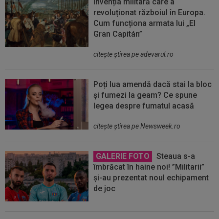
Invenția militară care a
revoluționat războiul în Europa.
Cum funcționa armata lui „El
Gran Capitán”
citeşte ştirea pe adevarul.ro
Poți lua amendă dacă stai la bloc
și fumezi la geam? Ce spune
legea despre fumatul acasă
citeşte ştirea pe Newsweek.ro
GALERIE FOTO
Steaua s-a
îmbrăcat în haine noi! ”Militarii”
și-au prezentat noul echipament
de joc