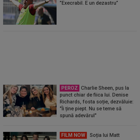
”Execrabil. E un dezastru”
VIDEO
Steaua - CSM Slatina 1-
2. Echipa ”roș-albastră” a început
cu stângul noul sezon de Liga 2
PEROZ
Charlie Sheen, pus la
punct chiar de fiica lui. Denise
Richards, fosta soție, dezvăluie:
"Îi ține piept. Nu se teme să
spună adevărul"
FILM NOW
Soția lui Matt