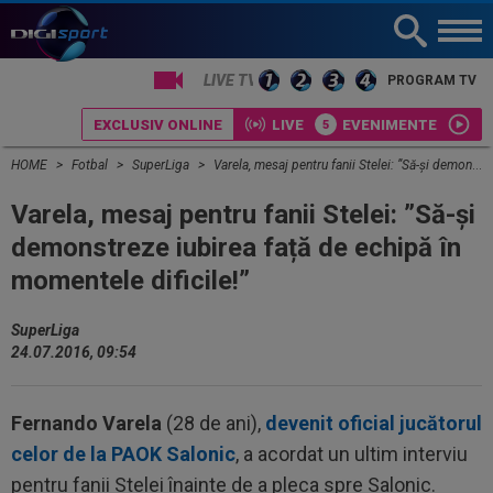
LIVE TV
PROGRAM TV
EXCLUSIV ONLINE
LIVE
EVENIMENTE
HOME
Fotbal
SuperLiga
Varela, mesaj pentru fanii Stelei: ”Să-și demonstreze iubirea față de echipă în momentele dificile!”
Varela, mesaj pentru fanii Stelei: ”Să-și
demonstreze iubirea față de echipă în
momentele dificile!”
SuperLiga
24.07.2016, 09:54
Fernando Varela
(28 de ani),
devenit oficial jucătorul
celor de la PAOK Salonic
, a acordat un ultim interviu
pentru fanii Stelei înainte de a pleca spre Salonic.