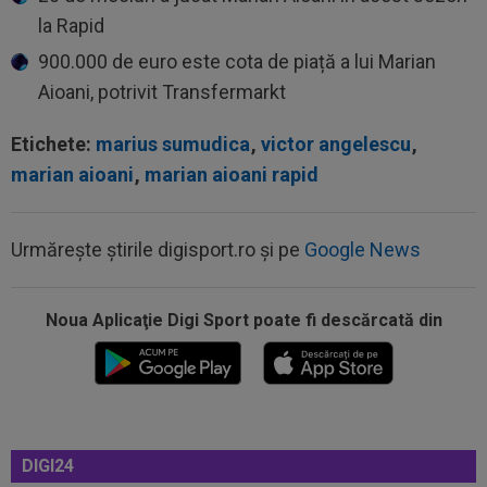
la Rapid
900.000 de euro este cota de piață a lui Marian
Aioani, potrivit Transfermarkt
Etichete:
marius sumudica
,
victor angelescu
,
marian aioani
,
marian aioani rapid
Urmărește știrile digisport.ro și pe
Google News
Noua Aplicaţie Digi Sport poate fi descărcată din
09:38
Gigi Becali a lansat oferta: ”1,5 milioane de
euro”
09:36
Atenție, Craiova! Finlandezii și-au făcut temele
și au descifrat cum vor aborda...
DIGI24
09:27
EXCLUSIV
Surpriză la CFR Cluj! Ioan Varga: