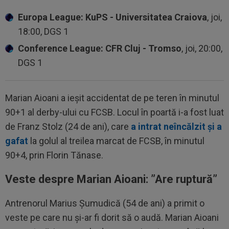
Europa League: KuPS - Universitatea Craiova
, joi,
18:00, DGS 1
Conference League: CFR Cluj - Tromso
, joi, 20:00,
DGS 1
Marian Aioani a ieșit accidentat de pe teren în minutul
90+1 al derby-ului cu FCSB. Locul în poartă i-a fost luat
de Franz Stolz (24 de ani), care
a intrat neîncălzit și a
gafat
la golul al treilea marcat de FCSB, în minutul
90+4, prin Florin Tănase.
Veste despre Marian Aioani: ”Are ruptură”
Antrenorul Marius Șumudică (54 de ani) a primit o
veste pe care nu și-ar fi dorit să o audă. Marian Aioani