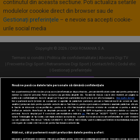
continutul din aceasta sectiune. Poti actualiza setarile
modulelor coookie direct din browser sau de
Gestionați preferințele
– e nevoie sa accepti cookie-
urile social media
Copyright © 2026 / DIGI ROMANIA S.A.
Termeni si conditii
Politica de confidentialitate
Abonare Digi TV
Frecvente Digi Sport
Retransmisie Digi Sport
Contact/Info
Codul etic
Gestionați preferințele
Versiune desktop
Nouă ne pasă ca datele tale personale să rămână confidențiale
Noi și partenerii noștri
30
stocăm și/sau accesăm informații pe dispozitivul dvs., precum identificatorii cookie unici pentru prelucrarea
datelor cu caracter personal. Puteți accepta sau gestiona alegerile dvs. făcând clic mai jos sau în orice moment, pe pagina cu
politica de confidențialitate. Aceste alegeri vor fi raportate partenerilor noștri și nu vă vor afecta navigarea.
Mai multe detalii
Noi si partenerii nostri (retelele de socializare si agentiile de publicitate partenere, precum si furnizorii nostri de servicii de date
analitice) prelucram date pentru a permite website-ului sa functioneze, pentru a personaliza continutul si anunturile publicitare afisate
in functie de interesele si/sau profilul dvs., pentru a va oferi functionalitati aferente retelelor de socializare si pentru a analiza
traficul pe website. Beneficiati de drepturile prevazute de art. 15-22 din GDPR in legatura cu prelucrarea datelor cu caracter
personal. Aceste drepturi pot fi exercitate prin modalitatea indicata
aici
. Prin click pe “ACCEPT TOATE”, acceptati folosirea
tuturor Tehnologiilor de tip Cookie, care implica inclusiv acceptul dvs. cu privire la stocarea/accesarea informatiilor de catre Vendor-ii
cu care colaboram. Prin click pe “VREAU SA MODIFIC SETARILE INDIVIDUAL” puteti schimba preferintele in mod individual, mai putin
cele legate de cookie strict necesare pentru functionarea website-ului.
Atât noi, cât și partenerii noștri prelucrăm datele pentru a oferi:
Măsurarea performanței reclamelor. Utilizarea profilurilor pentru selectarea conținutului personalizat. Stocarea și/sau accesarea