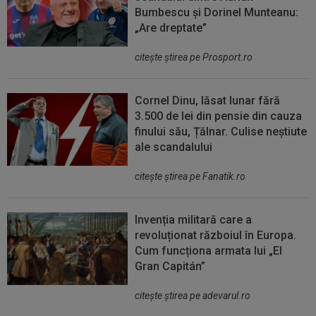
Bumbescu și Dorinel Munteanu:
„Are dreptate”
citeşte ştirea pe Prosport.ro
Cornel Dinu, lăsat lunar fără
3.500 de lei din pensie din cauza
finului său, Țălnar. Culise neștiute
ale scandalului
citeşte ştirea pe Fanatik.ro
Invenția militară care a
revoluționat războiul în Europa.
Cum funcționa armata lui „El
Gran Capitán”
citeşte ştirea pe adevarul.ro