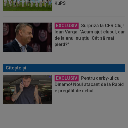
KuPS
EXCLUSIV
Surpriză la CFR Cluj!
Ioan Varga: ”Acum ajut clubul, dar
de la anul nu știu. Cât să mai
pierd?”
Citeşte şi
EXCLUSIV
Pentru derby-ul cu
Dinamo! Noul atacant de la Rapid
e pregătit de debut
EXCLUSIV
Victor Angelescu a
intrat în direct și a anunțat