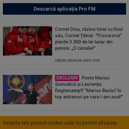
Descarcă aplicația Pro FM
Cornel Dinu, război total cu finul
său, Cornel Țălnar. "Procurorul"
pierde 3.500 de lei lunar din
pensie: „O canalie!”
citeşte ştirea pe ziare.com
EXCLUSIV
Peste Marius
Șumudică și Laurențiu
Reghecampf! ”Marius Baciu? În
top antrenori pe care i-am avut!”
Setarile tale privind cookie-urile nu permit afisarea