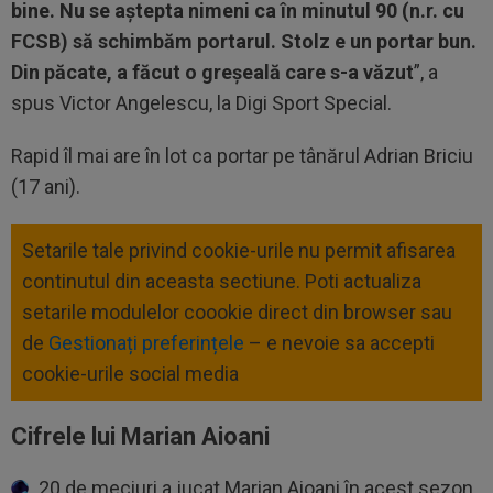
bine. Nu se aștepta nimeni ca în minutul 90 (n.r. cu
FCSB) să schimbăm portarul. Stolz e un portar bun.
Din păcate, a făcut o greșeală care s-a văzut
”, a
spus Victor Angelescu, la Digi Sport Special.
Rapid îl mai are în lot ca portar pe tânărul Adrian Briciu
(17 ani).
Setarile tale privind cookie-urile nu permit afisarea
continutul din aceasta sectiune. Poti actualiza
setarile modulelor coookie direct din browser sau
de
Gestionați preferințele
– e nevoie sa accepti
cookie-urile social media
Cifrele lui Marian Aioani
20 de meciuri a jucat Marian Aioani în acest sezon