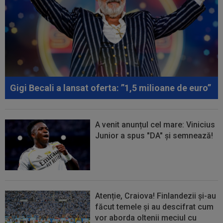
Gigi Becali a lansat oferta: ”1,5 milioane de euro”
A venit anunțul cel mare: Vinicius
Junior a spus "DA" și semnează!
Atenție, Craiova! Finlandezii și-au
făcut temele și au descifrat cum
vor aborda oltenii meciul cu