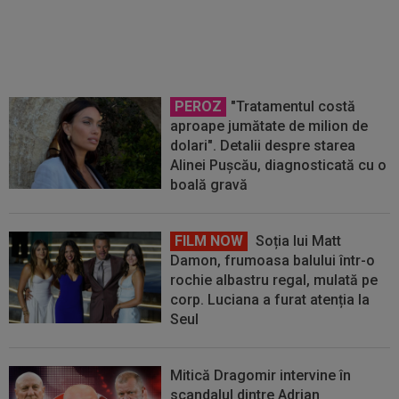
transferul de la Genoa la Rapid
PEROZ
"Tratamentul costă
aproape jumătate de milion de
dolari". Detalii despre starea
Alinei Pușcău, diagnosticată cu o
boală gravă
FILM NOW
Soția lui Matt
Damon, frumoasa balului într-o
rochie albastru regal, mulată pe
corp. Luciana a furat atenția la
Seul
Mitică Dragomir intervine în
scandalul dintre Adrian