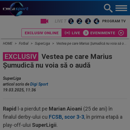
LIVE TV
PROGRAM TV
EXCLUSIV ONLINE
LIVE
EVENIMENTE
HOME
Fotbal
SuperLiga
Vestea pe care Marius Șumudică nu voia să o audă
EXCLUSIV
Vestea pe care Marius
Șumudică nu voia să o audă
SuperLiga
articol scris de
Digi Sport
19.03.2025, 11:36
Rapid
l-a pierdut pe
Marian Aioani
(25 de ani) în
finalul derby-ului cu
FCSB, scor 3-3
,
în prima etapă a
play-off-ului
SuperLigii
.