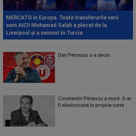
09:36
Atenție, Craiova! Finlandezii și-au făcut temele
și au descifrat cum vor aborda...
MERCATO în Europa. Toate transferurile verii
sunt AICI! Mohamed Salah a plecat de la
Liverpool și a semnat în Turcia
Dan Petrescu s-a decis
Constantin Pănescu a murit. S-ar
fi electrocutat în propria curte