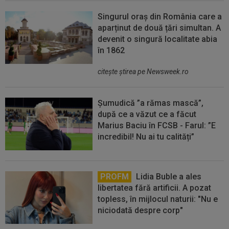
Singurul oraș din România care a
aparținut de două țări simultan. A
devenit o singură localitate abia
în 1862
citeşte ştirea pe Newsweek.ro
Șumudică ”a rămas mască”,
după ce a văzut ce a făcut
Marius Baciu în FCSB - Farul: ”E
incredibil! Nu ai tu calități”
PROFM
Lidia Buble a ales
libertatea fără artificii. A pozat
topless, în mijlocul naturii: "Nu e
niciodată despre corp"