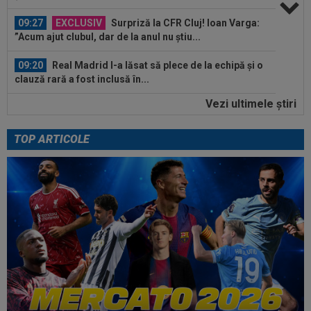
09:27
EXCLUSIV
Surpriză la CFR Cluj! Ioan Varga:
”Acum ajut clubul, dar de la anul nu știu...
09:20
Real Madrid l-a lăsat să plece de la echipă și o
clauză rară a fost inclusă în...
Vezi ultimele ştiri
09:16
40.000.000€ pentru transfer! Inter și Cristi
Chivu s-au pus de acord
TOP ARTICOLE
10:08
Suma uriașă care i se reține lui Cornel Dinu din
pensie, după ce a pierdut...
09:53
A venit anunțul cel mare: Vinicius Junior a spus
"DA" și semnează!
09:45
Mirel Rădoi și-a spus nemulțumirea de la
Gaziantep
09:38
Gigi Becali a lansat oferta: ”1,5 milioane de
euro”