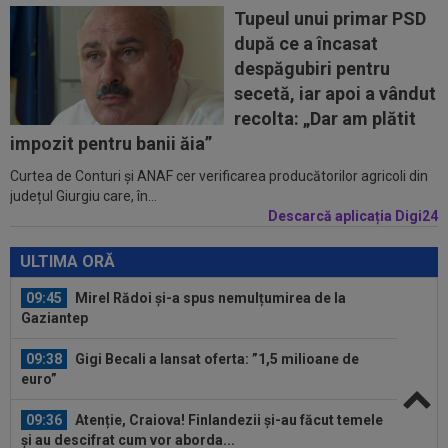
”Acum ajut clubul, dar de la anul nu știu...
Tupeul unui primar PSD
după ce a încasat
09:20
Real Madrid l-a lăsat să plece de la echipă și o
despăgubiri pentru
clauză rară a fost inclusă în...
secetă, iar apoi a vândut
09:16
40.000.000€ pentru transfer! Inter și Cristi
recolta: „Dar am plătit
Chivu s-au pus de acord
impozit pentru banii ăia”
Curtea de Conturi și ANAF cer verificarea producătorilor agricoli din
10:08
Suma uriașă care i se reține lui Cornel Dinu din
județul Giurgiu care, în...
pensie, după ce a pierdut...
Descarcă aplicația Digi24
09:53
A venit anunțul cel mare: Vinicius Junior a spus
"DA" și semnează!
ULTIMA ORĂ
09:45
Mirel Rădoi și-a spus nemulțumirea de la
Gaziantep
09:38
Gigi Becali a lansat oferta: ”1,5 milioane de
euro”
09:36
Atenție, Craiova! Finlandezii și-au făcut temele
și au descifrat cum vor aborda...