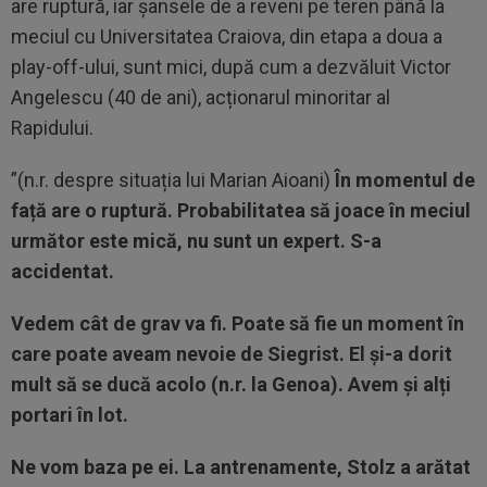
are ruptură, iar șansele de a reveni pe teren până la
meciul cu Universitatea Craiova, din etapa a doua a
play-off-ului, sunt mici, după cum a dezvăluit Victor
Angelescu (40 de ani), acționarul minoritar al
Rapidului.
”(n.r. despre situația lui Marian Aioani)
În momentul de
față are o ruptură. Probabilitatea să joace în meciul
următor este mică, nu sunt un expert. S-a
accidentat.
Vedem cât de grav va fi. Poate să fie un moment în
care poate aveam nevoie de Siegrist. El și-a dorit
mult să se ducă acolo (n.r. la Genoa). Avem și alți
portari în lot.
Ne vom baza pe ei. La antrenamente, Stolz a arătat