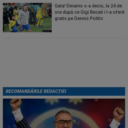
Gata! Dinamo s-a decis, la 24 de
ore după ce Gigi Becali i l-a oferit
gratis pe Dennis Politic
Lovitură de teatru: Denis Drăguș!
În pole-position pentru transferul
său
RECOMANDĂRILE REDACȚIEI