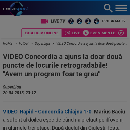
LIVE TV
PROGRAM TV
EXCLUSIV ONLINE
LIVE
EVENIMENTE
HOME
Fotbal
SuperLiga
VIDEO Concordia a ajuns la doar două puncte de locurile retrogradabile! "Avem un program foarte greu"
VIDEO Concordia a ajuns la doar două
puncte de locurile retrogradabile!
"Avem un program foarte greu"
SuperLiga
20.04.2015, 23:12
VIDEO. Rapid - Concordia Chiajna 1-0.
Marius Baciu
a suferit al doilea eșec de când i-a preluat pe ilfoveni,
în ultimele trei etape. După duelul din Giulești, fosta