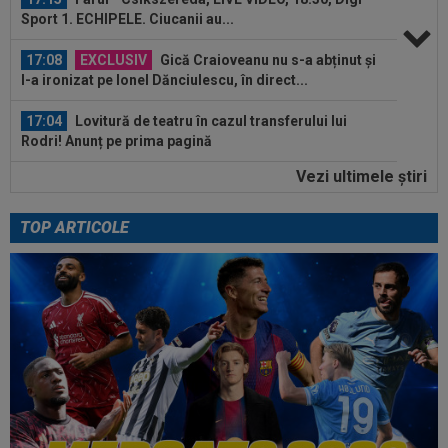
Sport 1. ECHIPELE. Ciucanii au...
17:08
EXCLUSIV
Gică Craioveanu nu s-a abținut și
l-a ironizat pe Ionel Dănciulescu, în direct...
17:04
Lovitură de teatru în cazul transferului lui
Rodri! Anunț pe prima pagină
Vezi ultimele ştiri
17:04
Dan Petrescu a rupt tăcerea despre situația
dezastruoasă de la CFR Cluj: ”Te...
TOP ARTICOLE
16:54
Cristi Chivu a spus lucrurilor pe nume, după
Juventus - Inter 1-2: "Nu mi-a...
17:42
Giovanni Becali a vorbit despre situația de la
FCSB și nu s-a ferit de cuvinte
17:39
CONMEBOL a anunțat că tatăl lui Lionel Messi a
murit
17:32
S-au dus la biserică pentru nunta lui Ronaldo
cu Georgina și au avut o surpriză...