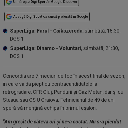
Urmărește
Digi Sport
în Google Discover
Adaugă
Digi Sport
ca sursă preferată în Google
SuperLiga: Farul - Csikszereda
, sâmbătă, 18:30,
DGS 1
SuperLiga: Dinamo - Voluntari
, sâmbătă, 21:30,
DGS 1
Concordia are 7 meciuri de foc în acest final de sezon,
în care va da piept cu contracandidatele la
retrogradare, CFR Cluj, Pandurii și Gaz Metan, dar și cu
Steaua sau CS U Craiova. Tehnicianul de 49 de ani
speră să mențină echipa în primul eșalon.
"Am greșit de câteva ori și ne-a costat. Nu s-a pierdut