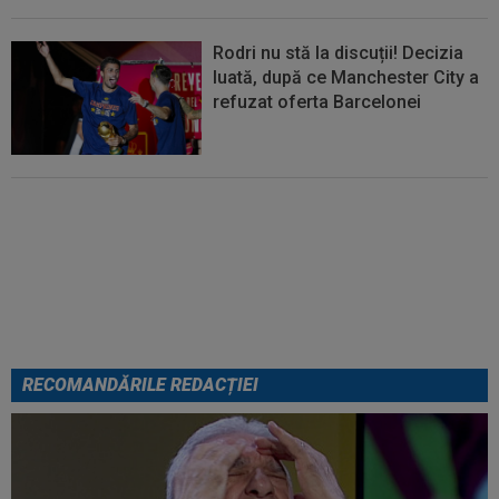
Rodri nu stă la discuții! Decizia
luată, după ce Manchester City a
refuzat oferta Barcelonei
FOTO
Mihaela Rădulescu a
fost ”ștearsă complet” și nu s-a
mai putut abține: ”Trebuie să le
fie frică de mine”
RECOMANDĂRILE REDACȚIEI