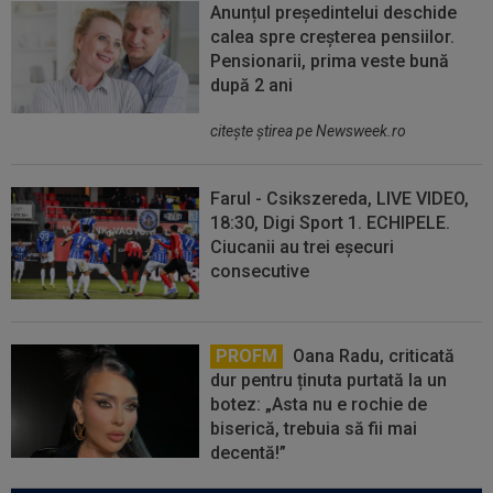
Anunțul președintelui deschide
calea spre creșterea pensiilor.
Pensionarii, prima veste bună
după 2 ani
citeşte ştirea pe Newsweek.ro
Farul - Csikszereda, LIVE VIDEO,
18:30, Digi Sport 1. ECHIPELE.
Ciucanii au trei eșecuri
consecutive
PROFM
Oana Radu, criticată
dur pentru ținuta purtată la un
botez: „Asta nu e rochie de
biserică, trebuia să fii mai
decentă!”