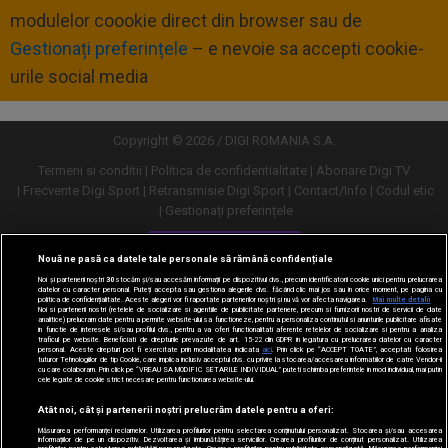
modulelor coookie direct din browser sau de
Gestionați preferințele
– e nevoie sa accepti cookie-
urile social media
Copyright © 2026 / DIGI ROMANIA S.A.
Termeni si conditii
Politica de confidentialitate
Abonare Digi TV
Frecvente Digi Sport
Retransmisie Digi Sport
Contact/Info
Codul etic
Gestionați preferințele
Versiune desktop
Nouă ne pasă ca datele tale personale să rămână confidențiale
Noi și partenerii noștri
30
stocăm și/sau accesăm informații pe dispozitivul dvs., precum identificatorii cookie unici pentru prelucrarea
datelor cu caracter personal. Puteți accepta sau gestiona alegerile dvs. făcând clic mai jos sau în orice moment, pe pagina cu
politica de confidențialitate. Aceste alegeri vor fi raportate partenerilor noștri și nu vă vor afecta navigarea.
Mai multe detalii
Noi si partenerii nostri (retelele de socializare si agentiile de publicitate partenere, precum si furnizorii nostri de servicii de date
analitice) prelucram date pentru a permite website-ului sa functioneze, pentru a personaliza continutul si anunturile publicitare afisate
in functie de interesele si/sau profilul dvs., pentru a va oferi functionalitati aferente retelelor de socializare si pentru a analiza
traficul pe website. Beneficiati de drepturile prevazute de art. 15-22 din GDPR in legatura cu prelucrarea datelor cu caracter
personal. Aceste drepturi pot fi exercitate prin modalitatea indicata
aici
. Prin click pe “ACCEPT TOATE”, acceptati folosirea
tuturor Tehnologiilor de tip Cookie, care implica inclusiv acceptul dvs. cu privire la stocarea/accesarea informatiilor de catre Vendor-ii
cu care colaboram. Prin click pe “VREAU SA MODIFIC SETARILE INDIVIDUAL” puteti schimba preferintele in mod individual, mai putin
cele legate de cookie strict necesare pentru functionarea website-ului.
Atât noi, cât și partenerii noștri prelucrăm datele pentru a oferi:
Măsurarea performanței reclamelor. Utilizarea profilurilor pentru selectarea conținutului personalizat. Stocarea și/sau accesarea
informațiilor de pe un dispozitiv. Dezvoltarea și îmbunătățirea serviciilor. Crearea profilurilor de conținut personalizat. Utilizarea