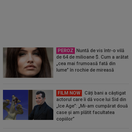
Adio! Pleacă de la Universitatea
Craiova, chiar înaintea returului
cu Levski din UEFA Champions
League
PEROZ
Nuntă de vis într-o vilă
de 64 de milioane $. Cum a arătat
„cea mai frumoasă fată din
lume” în rochie de mireasă
FILM NOW
Câți bani a câștigat
actorul care îi dă voce lui Sid din
„Ice Age”: „Mi-am cumpărat două
case și am plătit facultatea
copiilor”