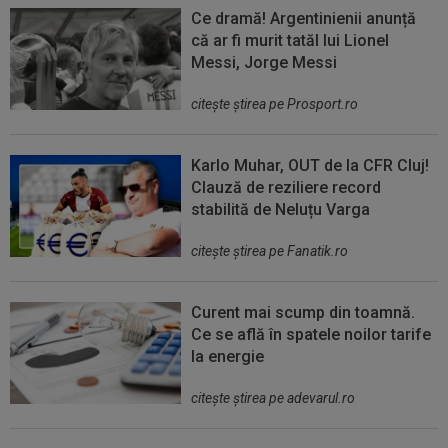
Ce dramă! Argentinienii anunță
că ar fi murit tatăl lui Lionel
Messi, Jorge Messi
citeşte ştirea pe Prosport.ro
Karlo Muhar, OUT de la CFR Cluj!
Clauză de reziliere record
stabilită de Neluțu Varga
citeşte ştirea pe Fanatik.ro
Curent mai scump din toamnă.
Ce se află în spatele noilor tarife
la energie
citeşte ştirea pe adevarul.ro