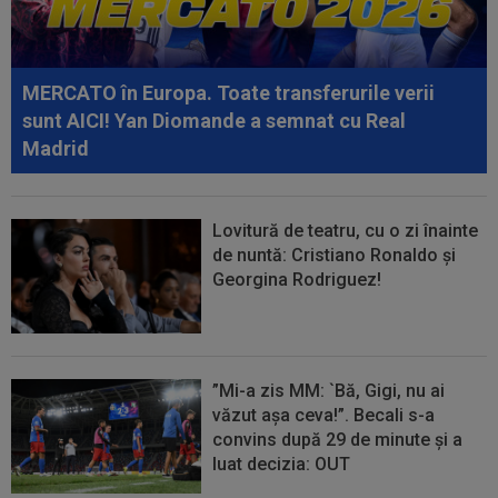
17:15
Farul - Csikszereda, LIVE VIDEO, 18:30, Digi
Sport 1. ECHIPELE. Ciucanii au...
MERCATO în Europa. Toate transferurile verii
17:08
EXCLUSIV
Gică Craioveanu nu s-a abținut și
sunt AICI! Yan Diomande a semnat cu Real
l-a ironizat pe Ionel Dănciulescu, în direct...
Madrid
Lovitură de teatru, cu o zi înainte
de nuntă: Cristiano Ronaldo și
Georgina Rodriguez!
”Mi-a zis MM: `Bă, Gigi, nu ai
văzut așa ceva!”. Becali s-a
convins după 29 de minute și a
luat decizia: OUT