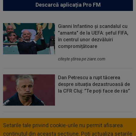
Descarcă aplicația Pro FM
Gianni Infantino și scandalul cu
"amanta" de la UEFA: șeful FIFA,
în centrul unor dezvăluiri
compromițătoare
citeşte ştirea pe ziare.com
Dan Petrescu a rupt tăcerea
despre situația dezastruoasă de
la CFR Cluj: ”Te poți face de râs”
Setarile tale privind cookie-urile nu permit afisarea
continutul din aceasta sectiune. Poti actualiza setarile