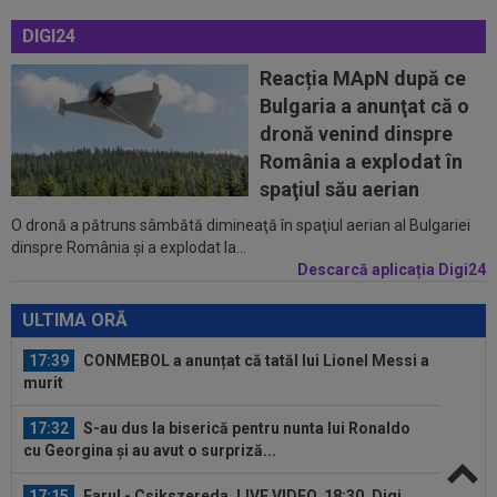
17:08
EXCLUSIV
Gică Craioveanu nu s-a abținut și
DIGI24
l-a ironizat pe Ionel Dănciulescu, în direct...
Reacția MApN după ce
17:04
Lovitură de teatru în cazul transferului lui
Bulgaria a anunţat că o
Rodri! Anunț pe prima pagină
dronă venind dinspre
17:04
Dan Petrescu a rupt tăcerea despre situația
România a explodat în
dezastruoasă de la CFR Cluj: ”Te...
spaţiul său aerian
O dronă a pătruns sâmbătă dimineaţă în spaţiul aerian al Bulgariei
16:54
Cristi Chivu a spus lucrurilor pe nume, după
dinspre România şi a explodat la...
Juventus - Inter 1-2: "Nu mi-a...
Descarcă aplicația Digi24
17:42
Giovanni Becali a vorbit despre situația de la
FCSB și nu s-a ferit de cuvinte
ULTIMA ORĂ
17:39
CONMEBOL a anunțat că tatăl lui Lionel Messi a
murit
17:32
S-au dus la biserică pentru nunta lui Ronaldo
cu Georgina și au avut o surpriză...
17:15
Farul - Csikszereda, LIVE VIDEO, 18:30, Digi