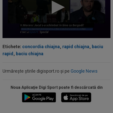
Etichete:
concordia chiajna
,
rapid chiajna
,
baciu
rapid
,
baciu chiajna
Urmărește știrile digisport.ro și pe
Google News
Noua Aplicaţie Digi Sport poate fi descărcată din
17:15
Farul - Csikszereda, LIVE VIDEO, 18:30, Digi
Sport 1. ECHIPELE. Ciucanii au...