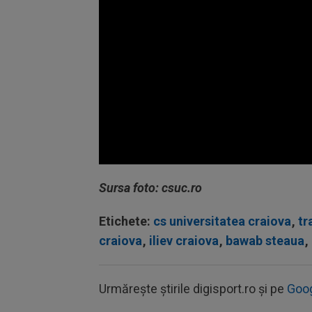
Volume
90%
Sursa foto: csuc.ro
Etichete:
cs universitatea craiova
,
tr
craiova
,
iliev craiova
,
bawab steaua
,
Urmărește știrile digisport.ro și pe
Goo