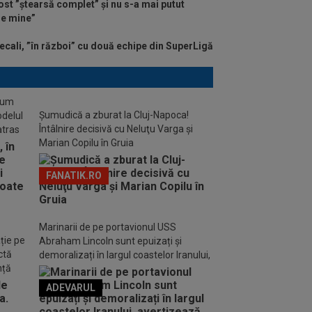
st ”ștearsă complet” și nu s-a mai putut
 de mine”
ecali, ”în război” cu două echipe din SuperLigă
stum
Șumudică a zburat la Cluj-Napoca!
odelul
Întâlnire decisivă cu Neluţu Varga şi
atras
Marian Copilu în Gruia
FANATIK.RO
Marinarii de pe portavionul USS
ție pe
Abraham Lincoln sunt epuizați și
ctă
demoralizați în largul coastelor Iranului,
nță
avertizează familiile acestora
ADEVARUL