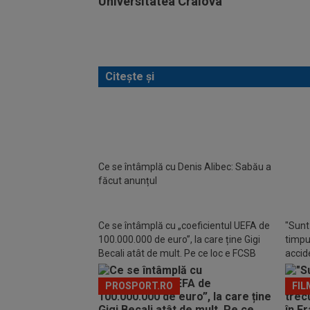
Universitatea Craiova
Citește și
Dinam
Ce se întâmplă cu Denis Alibec: Sabău a
sâmbă
făcut anunțul
punct
Ce se întâmplă cu „coeficientul UEFA de
"Sunt 
100.000.000 de euro”, la care ține Gigi
timpul
Becali atât de mult. Pe ce loc e FCSB
accide
din m
PROSPORT.RO
FIL