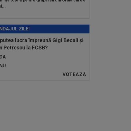
lință totală pentru gruparea din Gruia care e
i...
NDAJUL ZILEI
 putea lucra împreună Gigi Becali și
n Petrescu la FCSB?
DA
NU