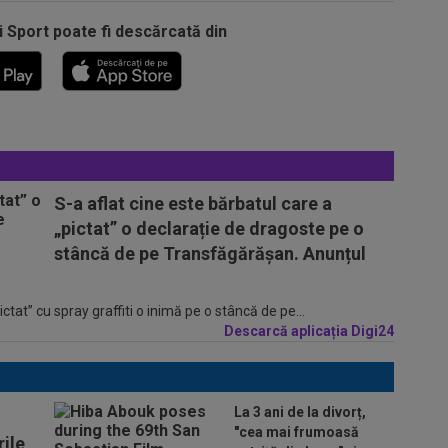
i Sport poate fi descărcată din
S-a aflat cine este bărbatul care a
„pictat” o declarație de dragoste pe o
stâncă de pe Transfăgărășan. Anunțul
tat” cu spray graffiti o inimă pe o stâncă de pe...
Descarcă aplicația Digi24
La 3 ani de la divorț,
"cea mai frumoasă
ile