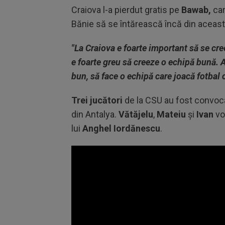
Craiova l-a pierdut gratis pe
Bawab,
car
Bănie să se întărească încă din această
"La Craiova e foarte important să se cr
e foarte greu să creeze o echipă bună. 
bun, să face o echipă care joacă fotbal 
Trei jucători
de la CSU au fost convocaț
din Antalya.
Vătăjelu
,
Mateiu
și
Ivan
vor
lui
Anghel Iordănescu
.