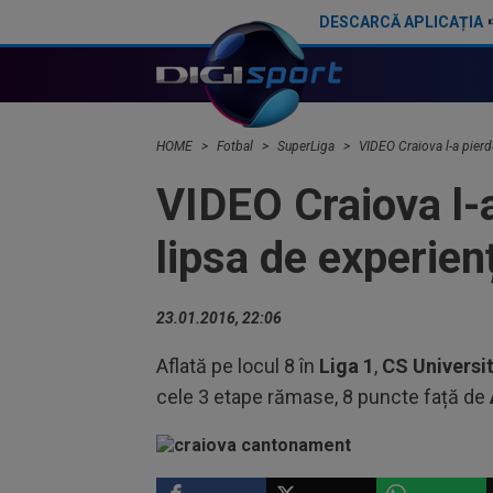
DESCARCĂ APLICAȚIA
Neașteptat: au renunțat la Al-Hamlawi și îl vor pe Jovo Lukic!
HOME
Fotbal
SuperLiga
VIDEO Craiova l-a pierd
VIDEO Craiova l-
lipsa de experien
23.01.2016, 22:06
Aflată pe locul 8 în
Liga 1
,
CS Universi
cele 3 etape rămase, 8 puncte față de
SUPERLIGA