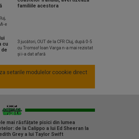
o FM
luj,
Mi-e
3 jucători, OUT de la CFR Cluj, după 0-5
cu Tromso! Ioan Varga n-a mai rezistat
și i-a dat afară
liza setarile modulelor coookie direct