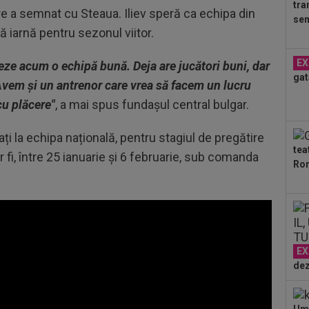
tra
19
e a semnat cu Steaua. Iliev speră ca echipa din
sem
Slo
 iarnă pentru sezonul viitor.
1. 
19
EX
eeze acum o echipă bună. Deja are jucători buni, dar
Sab
gat
Avem și un antrenor care vrea să facem un lucru
19
cu plăcere"
, a mai spus fundașul central bulgar.
”șt
abț
i la echipa națională, pentru stagiul de pregătire
tea
 fi, între 25 ianuarie și 6 februarie, sub comanda
Ron
EX
dez