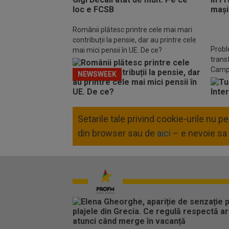
Românii plătesc printre cele mai mari
contribuții la pensie, dar au printre cele
Probl
mai mici pensii în UE. De ce?
trans
Camp
NEWSWEEK
Setarile tale privind cookie-urile nu 
din browser sau de
aici
– e nevoie sa 