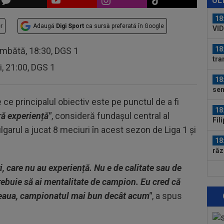
UL
abț
18
r
Adaugă
Digi Sport
ca sursă preferată în Google
VID
de 
18
âmbătă, 18:30, DGS 1
tra
ri, 21:00, DGS 1
Ca
18
sem
 ce principalul obiectiv este pe punctul de a fi
18
ără experiență"
, consideră fundașul central al
Fil
ulgarul a jucat 8 meciuri în acest sezon de Liga 1 și
Cra
18
răz
i, care nu au experiență. Nu e de calitate sau de
19
trebuie să ai mentalitate de campion. Eu cred că
min
fin
Steaua, campionatul mai bun decât acum"
, a spus
19
ce 