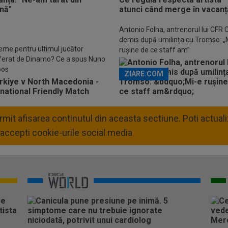
Descarcă aplicația Pr
Antonio Folha, antrenorul lui CFR C
demis după umilința cu Tromso: „
eme pentru ultimul jucător
rușine de ce staff am”
ferat de Dinamo? Ce a spus Nuno
os
ZIARE.COM
permit afisarea continutul din aceasta sectiune. Poti actua
accepti cookie-urile social media