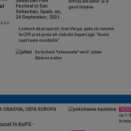
actriță din lume" și-a
at
găsit liniștea
 a fi
Lovitură de proporții: Ioan Varga, gata să renunțe
la CFR și să preia alt club din SuperLigă: ”Acolo
sunt toate condițiile”
Se încheie "telenovela" verii! Julian
Alvarez a ales
ADIO, FCSB? A spus-o
fără ocolișuri: ”Trebuie
să plece”
VIDE
cu 1-3
în min
jucat în KuPS -