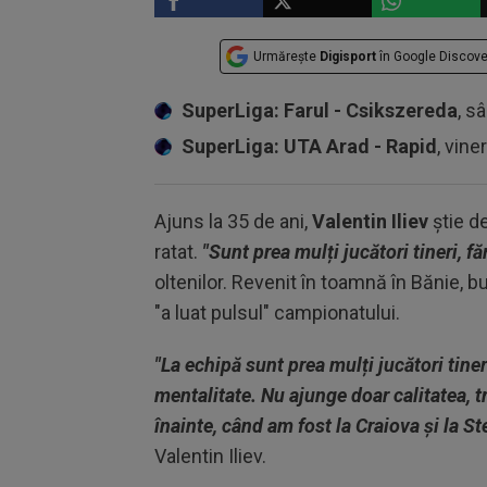
Urmărește
Digisport
în Google Discove
SuperLiga: Farul - Csikszereda
, s
SuperLiga: UTA Arad - Rapid
, vine
Ajuns la 35 de ani,
Valentin Iliev
știe de
ratat.
"Sunt prea mulți jucători tineri, f
oltenilor. Revenit în toamnă în Bănie, b
"a luat pulsul" campionatului.
"La echipă sunt prea mulți jucători tiner
mentalitate. Nu ajunge doar calitatea, 
înainte, când am fost la Craiova și la 
Valentin Iliev.