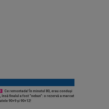
O
Ce remontada! În minutul 80, erau conduși
, însă finalul a fost ”nebun”: o rezervă a marcat
utele 90+9 și 90+12!