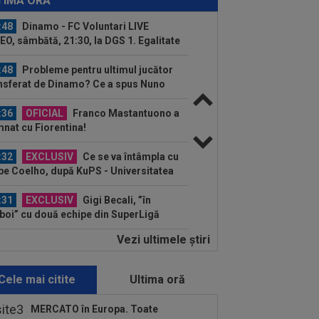
TIMA ORĂ
ine: ”Trebuie...
:48
Dinamo - FC Voluntari LIVE
EO, sâmbătă, 21:30, la DGS 1. Egalitate
puncte...
:48
Probleme pentru ultimul jucător
nsferat de Dinamo? Ce a spus Nuno
mpos
:36
OFICIAL
Franco Mastantuono a
nat cu Fiorentina!
:32
EXCLUSIV
Ce se va întâmpla cu
ipe Coelho, după KuPS - Universitatea
iova 1-1
:31
EXCLUSIV
Gigi Becali, ”în
boi” cu două echipe din SuperLigă
Vezi ultimele ştiri
:45
VIDEO
Ce remontada! În
utul 80, erau conduși cu 1-3, însă
alul a fost ”nebun”...
Cele mai citite
Ultima oră
:43
OFICIAL
A semnat la o zi după
a jucat în KuPS - Universitatea Craiova
MERCATO în Europa. Toate