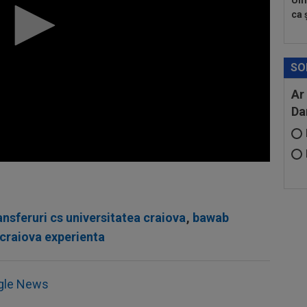
Umi
ca ș
SO
Ar
Da
ansferuri cs universitatea craiova
,
bawab
craiova experienta
gle News