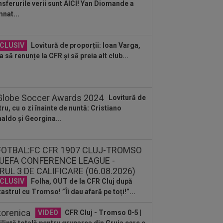
nsferurile verii sunt AICI! Yan Diomande a
:19
LIVE VIDEO&SCORE
Unirea
nat...
bozia - Gloria Bistrița 0-3, ACUM, DGS
Programul complet al etapei...
:14
Ce se întâmplă cu Denis Alibec:
CLUSIV
Lovitură de proporții: Ioan Varga,
ău a făcut anunțul
a să renunțe la CFR și să preia alt club...
:13
FOTO
Mihaela Rădulescu a fost
earsă complet” și nu s-a mai putut
ine: ”Trebuie...
Lovitură de
tru, cu o zi înainte de nuntă: Cristiano
aldo și Georgina...
CLUSIV
Folha, OUT de la CFR Cluj după
astrul cu Tromso! ”Îi dau afară pe toți!”...
VIDEO
CFR Cluj - Tromso 0-5 |