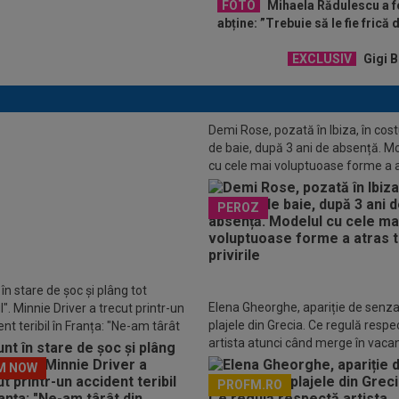
FOTO
Mihaela Rădulescu a fo
abține: ”Trebuie să le fie frică
EXCLUSIV
Gigi B
Demi Rose, pozată în Ibiza, în co
de baie, după 3 ani de absență. M
cu cele mai voluptuoase forme a 
toate privirile
o - FC Voluntari LIVE VIDEO,
PEROZ
tă, 21:30, la DGS 1. Egalitate de
e după 3 etape
în stare de șoc și plâng tot
Elena Gheorghe, apariție de senza
". Minnie Driver a trecut printr-un
plajele din Grecia. Ce regulă respe
nt teribil în Franța: "Ne-am târât
artista atunci când merge în vaca
așină"
M NOW
PROFM.RO