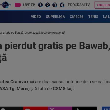
sem
LIVE TV
PROGRAM TV
EXCLUS
Filip Stojilkovic, noul atacant al Rapidului, cucerit de Daniel Pancu! Declarația care i-a încântat pe fani
18
VIDEO
SUPERLIGA
CM2026
TENIS
LA 
Fil
Cra
18
ut gratis pe Bawab, acum acuză lipsa de experiență
răz
a pierdut gratis pe Bawa
19
min
ță
fin
19
ce 
19
Slo
tatea Craiova
mai are doar șanse ipotetice de a se califica 
1. 
ASA Tg. Mureș
și 5 față de
CSMS Iași
.
19
Sab
19
”șt