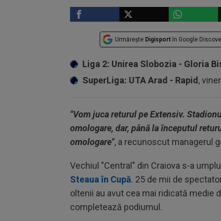
SUPERLIGA
Urmărește
Digisport
în Google Discove
Liga 2: Unirea Slobozia - Gloria Bi
SuperLiga: UTA Arad - Rapid
, vine
"Vom juca returul pe Extensiv. Stadionu
omologare, dar, până la începutul retur
omologare"
, a recunoscut managerul g
Vechiul "Central" din Craiova s-a umplut
Steaua în Cupă
. 25 de mii de spectator
oltenii au avut cea mai ridicată medie 
completează podiumul.