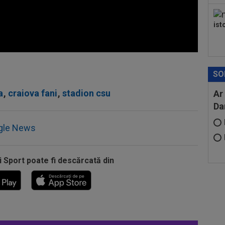
ist
SO
a
,
craiova fani
,
stadion csu
Ar
Da
gle News
i Sport poate fi descărcată din