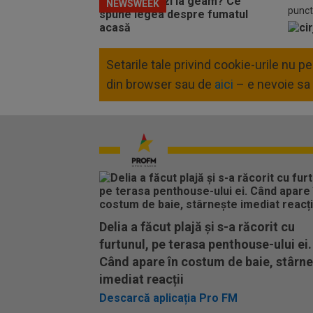
NEWSWEEK
punct
Setarile tale privind cookie-urile nu 
din browser sau de
aici
– e nevoie sa 
Delia a făcut plajă și s-a răcorit cu
furtunul, pe terasa penthouse-ului ei.
Când apare în costum de baie, stârn
imediat reacții
Descarcă aplicația Pro FM