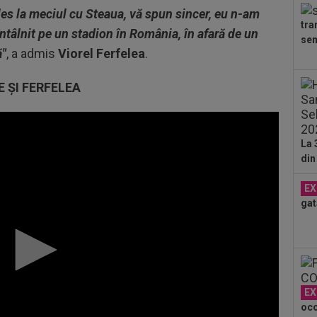
și 
les la meciul cu Steaua, vă spun sincer, eu n-am
tra
11
ntâlnit pe un stadion în România, în afară de un
sem
Bai
ă"
, a admis
Viorel Ferfelea
.
cei
11
E ŞI FERFELEA
pen
10
pen
La 
din
EX
gat
EX
oco