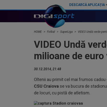
DESCARCĂ APLICAȚIA
Ce a spus Antonio Folha, fără să știe că a fost dat afară de Ioan Varga de la CFR Cluj
HOME
Fotbal
SuperLiga
VIDEO Undă verde pentru
VIDEO Undă verde
milioane de euro 
30.12.2014, 21:48
Oltenii au primit cel mai frumos cadou 
CSU Craiova
se va bucura de stadionul 
de locuri, cu pistă de atletism.