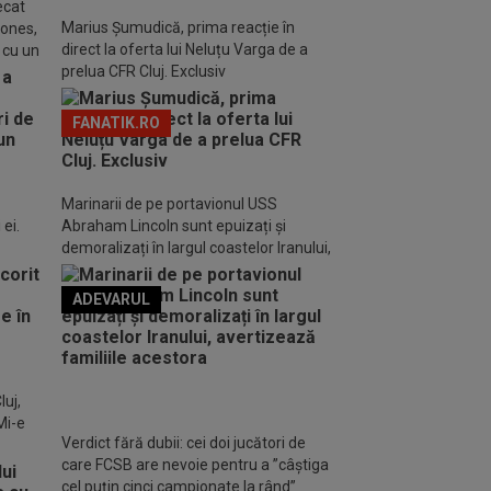
ecat
Marius Șumudică, prima reacție în
Jones,
direct la oferta lui Neluțu Varga de a
 cu un
prelua CFR Cluj. Exclusiv
FANATIK.RO
Marinarii de pe portavionul USS
ei.
Abraham Lincoln sunt epuizați și
demoralizați în largul coastelor Iranului,
avertizează familiile acestora
ADEVARUL
o FM
luj,
Mi-e
Verdict fără dubii: cei doi jucători de
care FCSB are nevoie pentru a ”câștiga
cel puțin cinci campionate la rând”