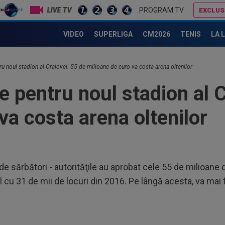
e...
LIVE TV
PROGRAM TV
EXCLUS
10
în 
Conducerea Rapidului a spus ce se va întâmpla cu Jason Kodor, după ce atacantul Filip Stojilkovic a semnat
Primul antrenor ofe
VIDEO
SUPERLIGA
CM2026
TENIS
LA 
10
o d
doi 
 noul stadion al Craiovei. 55 de milioane de euro va costa arena oltenilor
10
rea
 pentru noul stadion al C
Ant
11
va costa arena oltenilor
amb
Cra
11
și 
de sărbători - autorităţile au aprobat cele 55 de milioane
11
Bai
cu 31 de mii de locuri din 2016. Pe lângă acesta, va mai f
cei
11
pen