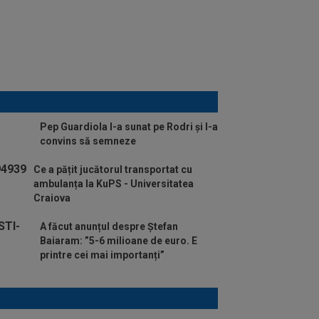
Pep Guardiola l-a sunat pe Rodri și l-a
convins să semneze
Ce a pățit jucătorul transportat cu
ambulanța la KuPS - Universitatea
Craiova
A făcut anunțul despre Ștefan
Baiaram: ”5-6 milioane de euro. E
printre cei mai importanți”