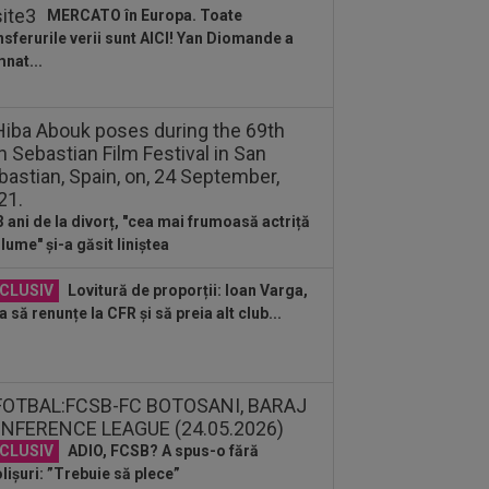
l-a convins să semneze
MERCATO în Europa. Toate
nsferurile verii sunt AICI! Yan Diomande a
:13
A făcut anunțul despre Ștefan
nat...
aram: ”5-6 milioane de euro. E printre
 mai...
:12
Prima federație care a ieșit public
tru a-l susține pe Gianni Infantino
:57
S-a aflat câți bani oferă Barcelona
tru transferul lui Rodri de la...
3 ani de la divorț, "cea mai frumoasă actriță
 lume" și-a găsit liniștea
CLUSIV
Lovitură de proporții: Ioan Varga,
a să renunțe la CFR și să preia alt club...
CLUSIV
ADIO, FCSB? A spus-o fără
lișuri: ”Trebuie să plece”