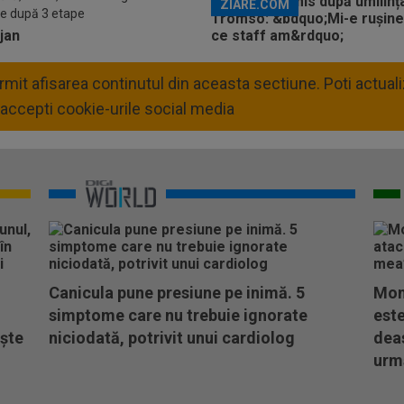
ZIARE.COM
e după 3 etape
permit afisarea continutul din aceasta sectiune. Poti actua
accepti cookie-urile social media
Canicula pune presiune pe inimă. 5
Mom
simptome care nu trebuie ignorate
este
ește
niciodată, potrivit unui cardiolog
dea
urm