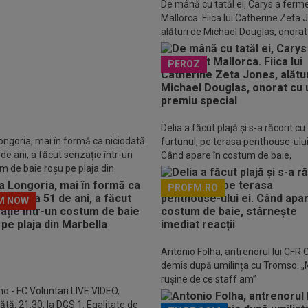
De mână cu tatăl ei, Carys a ferm
Mallorca. Fiica lui Catherine Zeta 
LUSIV
Gigi Becali i-a spus-o
alături de Michael Douglas, onorat
: ”Nu face ce vrea el! Îl țin pe
premiu special
 doi ani și nu mai joacă”
PEROZ
Delia a făcut plajă și s-a răcorit cu
ongoria, mai în formă ca niciodată.
furtunul, pe terasa penthouse-ului 
 de ani, a făcut senzație într-un
Când apare în costum de baie,
m de baie roșu pe plaja din
stârnește imediat reacții
lla
PROFM.RO
M NOW
Descarcă aplicația Pr
Antonio Folha, antrenorul lui CFR C
demis după umilința cu Tromso: „
rușine de ce staff am”
o - FC Voluntari LIVE VIDEO,
tă, 21:30, la DGS 1. Egalitate de