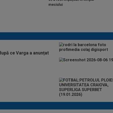
meciului
Lovitură de proporții: Ioan Varga, gata să renunțe
la CFR și să preia alt club din SuperLigă: ”Acolo
sunt toate condițiile”
 după ce Varga a anunțat