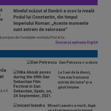
Nivelul scăzut al Dunării a scos la iveală
Podul lui Constantin, din timpul
Imperiului Roman: „Aceste momente
sunt extrem de valoroase”
porţiuni din fundaţiile vechiului Pod al lui...
Descarcă aplicația Digi24
Dan Petrescu s-a decis
ile
La 3 ani de la divorț,
at
"cea mai frumoasă
actriță din lume" și-a
găsit liniștea
 a fi
Micael Leandro a murit, după
ce a fost împușcat în timpul