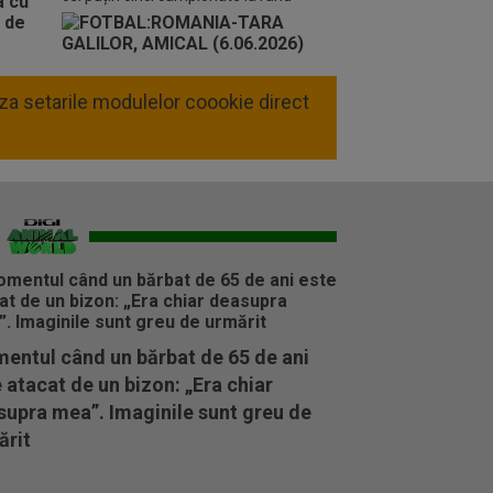
liza setarile modulelor coookie direct
entul când un bărbat de 65 de ani
 atacat de un bizon: „Era chiar
supra mea”. Imaginile sunt greu de
ărit