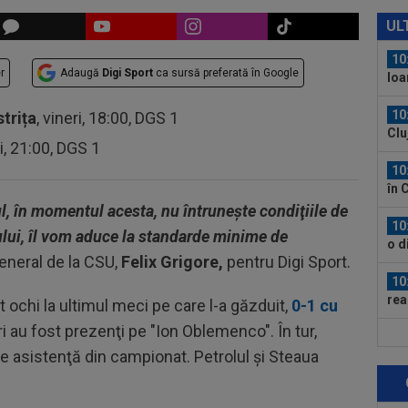
10
pen
UL
10
r
Adaugă
Digi Sport
ca sursă preferată în Google
Ioa
10
strița
, vineri, 18:00, DGS 1
Clu
ri, 21:00, DGS 1
e...
10
în 
l, în momentul acesta, nu întruneşte condiţiile de
10
ului, îl vom aduce la standarde minime de
o d
eneral de la CSU,
Felix Grigore,
pentru Digi Sport.
doi 
10
rea
 ochi la ultimul meci pe care l-a găzduit,
0-1 cu
Ant
i au fost prezenţi pe "Ion Oblemenco". În tur,
11
de asistenţă din campionat. Petrolul şi Steaua
amb
Cra
11