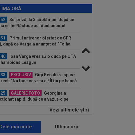
:57
S-a aflat câți bani oferă Barcelona
tru transferul lui Rodri de la...
TIMA ORĂ
:52
Surpriză, la 3 săptămâni după ce
na și Ilie Năstase au făcut anunțul
:51
Primul antrenor ofertat de CFR
j, după ce Varga a anunțat că ”Folha
:40
Ioan Varga vrea să o ducă pe UTA
Champions League
:33
EXCLUSIV
Gigi Becali i-a spus-
irect: ”Nu face ce vrea el! Îl țin pe bancă
ani și...
:25
GALERIE FOTO
Georgina a
cționat rapid, după ce a văzut-o pe
onela. Aproape două...
Vezi ultimele ştiri
:28
Ce a pățit jucătorul transportat cu
ulanța la KuPS - Universitatea
iova
Cele mai citite
Ultima oră
:25
Pep Guardiola l-a sunat pe Rodri