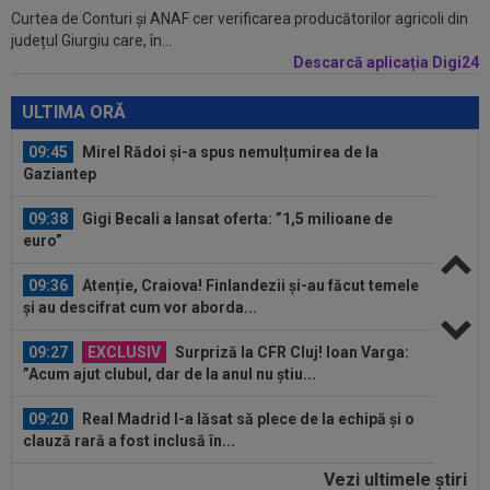
Curtea de Conturi și ANAF cer verificarea producătorilor agricoli din
10:08
Suma uriașă care i se reține lui Cornel Dinu din
județul Giurgiu care, în...
pensie, după ce a pierdut...
Descarcă aplicația Digi24
09:53
A venit anunțul cel mare: Vinicius Junior a spus
"DA" și semnează!
ULTIMA ORĂ
09:45
Mirel Rădoi și-a spus nemulțumirea de la
Gaziantep
09:38
Gigi Becali a lansat oferta: ”1,5 milioane de
euro”
09:36
Atenție, Craiova! Finlandezii și-au făcut temele
și au descifrat cum vor aborda...
09:27
EXCLUSIV
Surpriză la CFR Cluj! Ioan Varga:
”Acum ajut clubul, dar de la anul nu știu...
09:20
Real Madrid l-a lăsat să plece de la echipă și o
clauză rară a fost inclusă în...
Vezi ultimele ştiri
09:16
40.000.000€ pentru transfer! Inter și Cristi