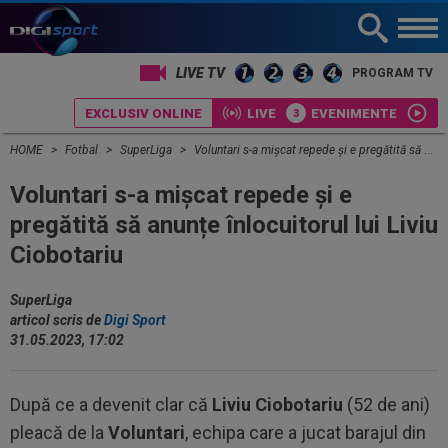
LIVE TV
PROGRAM TV
EXCLUSIV ONLINE
LIVE
EVENIMENTE
HOME
Fotbal
SuperLiga
Voluntari s-a mișcat repede și e pregătită să anunțe înlocuitorul lui Liviu Ciobotariu
Voluntari s-a mișcat repede și e
pregătită să anunțe înlocuitorul lui Liviu
Ciobotariu
SuperLiga
articol scris de
Digi Sport
31.05.2023, 17:02
După ce a devenit clar că
Liviu Ciobotariu
(52 de ani)
pleacă de la
Voluntari
, echipa care a jucat barajul din