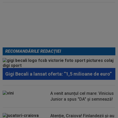
Lovitură de teatru: Denis Drăguș!
În pole-position pentru transferul
său
RECOMANDĂRILE REDACȚIEI
Gigi Becali a lansat oferta: ”1,5 milioane de euro”
A venit anunțul cel mare: Vinicius
Junior a spus "DA" și semnează!
Atenție, Craiova! Finlandezii și-au