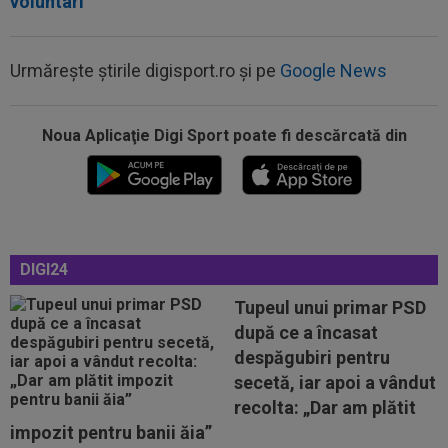
voluntari
Urmărește știrile digisport.ro și pe
Google News
Noua Aplicaţie Digi Sport poate fi descărcată din
09:38
Gigi Becali a lansat oferta: ”1,5 milioane de
euro”
09:36
Atenție, Craiova! Finlandezii și-au făcut temele
și au descifrat cum vor aborda...
DIGI24
09:27
EXCLUSIV
Surpriză la CFR Cluj! Ioan Varga:
”Acum ajut clubul, dar de la anul nu știu...
Tupeul unui primar PSD
după ce a încasat
09:20
Real Madrid l-a lăsat să plece de la echipă și o
despăgubiri pentru
clauză rară a fost inclusă în...
secetă, iar apoi a vândut
09:16
40.000.000€ pentru transfer! Inter și Cristi
recolta: „Dar am plătit
Chivu s-au pus de acord
impozit pentru banii ăia”