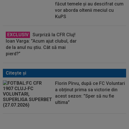
făcut temele și au descifrat cum
vor aborda oltenii meciul cu
KuPS
EXCLUSIV
Surpriză la CFR Cluj!
Ioan Varga: ”Acum ajut clubul, dar
de la anul nu știu. Cât să mai
pierd?”
Citeşte şi
Florin Pîrvu, după ce FC Voluntari
a obținut prima sa victorie din
acest sezon: ”Sper să nu fie
ultima”
Gigi Becali ”l-a taxat”: ”Joacă la
miștocăreală. Cum să faci așa