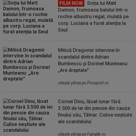
FILM NOW
Soția lui Matt
Damon, frumoasa balului într-o
rochie albastru regal, mulată pe
corp. Luciana a furat atenția la
Seul
Mitică Dragomir intervine în
scandalul dintre Adrian
Bumbescu și Dorinel Munteanu:
„Are dreptate”
citeşte ştirea pe Prosport.ro
Cornel Dinu, lăsat lunar fără
3.500 de lei din pensie din cauza
finului său, Țălnar. Culise neștiute
ale scandalului
citeşte ştirea pe Fanatik.ro