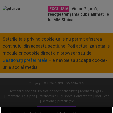
EXCLUSIV
Victor Pițurcă,
reacție tranșantă după afirmațiile
lui MM Stoica
Setarile tale privind cookie-urile nu permit afisarea
continutul din aceasta sectiune. Poti actualiza setarile
modulelor coookie direct din browser sau de
Gestionați preferințele
– e nevoie sa accepti cookie-
urile social media
Copyright © 2026 / DIGI ROMANIA S.A.
Termeni si conditii
Politica de confidentialitate
Abonare Digi TV
Frecvente Digi Sport
Retransmisie Digi Sport
Contact/Info
Codul etic
Gestionați preferințele
Versiune desktop