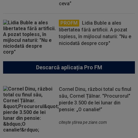
ceva”
PROFM
Lidia Buble a ales
libertatea fără artificii. A pozat
topless, în mijlocul naturii: "Nu e
niciodată despre corp"
Descarcă aplicația Pro FM
Cornel Dinu, război total cu finul
său, Cornel Țălnar. "Procurorul"
pierde 3.500 de lei lunar din
pensie: „O canalie!”
citeşte ştirea pe ziare.com