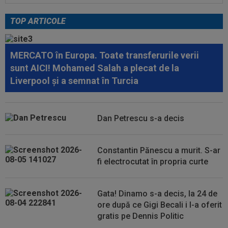
Chivu s-au pus de acord
TOP ARTICOLE
10:08
Suma uriașă care i se reține lui Cornel Dinu din
pensie, după ce a pierdut...
MERCATO în Europa. Toate transferurile verii
09:53
A venit anunțul cel mare: Vinicius Junior a spus
sunt AICI! Mohamed Salah a plecat de la
"DA" și semnează!
Liverpool și a semnat în Turcia
09:45
Mirel Rădoi și-a spus nemulțumirea de la
Gaziantep
Dan Petrescu s-a decis
09:38
Gigi Becali a lansat oferta: ”1,5 milioane de
euro”
Constantin Pănescu a murit. S-ar
09:36
Atenție, Craiova! Finlandezii și-au făcut temele
fi electrocutat în propria curte
și au descifrat cum vor aborda...
Gata! Dinamo s-a decis, la 24 de
ore după ce Gigi Becali i l-a oferit
gratis pe Dennis Politic