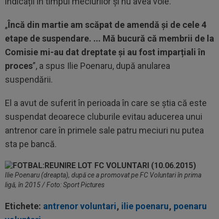
indicații în timpul meciurilor și nu avea voie.
„
Încă din martie am scăpat de amendă și de cele 4
etape de suspendare. ... Mă bucură că membrii de la
Comisie mi-au dat dreptate și au fost imparțiali în
proces
”, a spus Ilie Poenaru, după anularea
suspendării.
El a avut de suferit în perioada în care se știa că este
suspendat deoarece cluburile evitau aducerea unui
antrenor care în primele sale patru meciuri nu putea
sta pe bancă.
Ilie Poenaru (dreapta), după ce a promovat pe FC Voluntari în prima
ligă, în 2015 / Foto: Sport Pictures
Etichete:
antrenor voluntari
,
ilie poenaru
,
poenaru