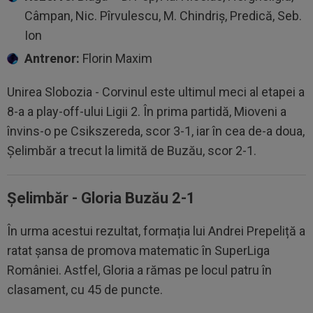
Câmpan, Nic. Pîrvulescu, M. Chindriș, Predică, Seb.
Ion
Antrenor:
Florin Maxim
Unirea Slobozia - Corvinul este ultimul meci al etapei a
8-a a play-off-ului Ligii 2. În prima partidă, Mioveni a
învins-o pe Csikszereda, scor 3-1, iar în cea de-a doua,
Șelimbăr a trecut la limită de Buzău, scor 2-1.
Șelimbăr - Gloria Buzău 2-1
În urma acestui rezultat, formația lui Andrei Prepeliță a
ratat șansa de promova matematic în SuperLiga
României. Astfel, Gloria a rămas pe locul patru în
clasament, cu 45 de puncte.