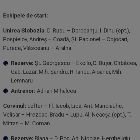
Echipele de start:
Unirea Slobozia:
D. Rusu – Dorobanțu, I. Dinu (cpt.),
Pospielov, Andreș – Coadă, Șt. Pacionel – Cojocari,
Purece, Vlăsceanu – Afalna
Rezerve:
Șt. Georgescu – Ekollo, D. Bujor, Gîrbăcea,
Gab. Lazăr, Mih. Șandru, R. Iancu, Aioanei, Mih.
Lemnaru
Antrenor:
Adrian Mihalcea
Corvinul:
Lefter – Fl. Iacob, Lică, Ant. Manolache,
Velisar – Hrezdac, Bradu – Lupu, Al. Neacșa (cpt.), T.
Mitran – M. Coman
Rezerve:
Blaga – D. Pop, Ad. Nicolae, Hergheligiu,