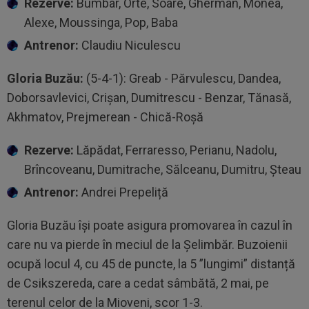
Rezerve:
Bumbar, Orte, Soare, Gherman, Monea,
Alexe, Moussinga, Pop, Baba
Antrenor:
Claudiu Niculescu
Gloria Buzău:
(5-4-1): Greab - Părvulescu, Dandea,
Doborsavlevici, Crișan, Dumitrescu - Benzar, Tănasă,
Akhmatov, Prejmerean - Chică-Roșă
Rezerve:
Lăpădat, Ferraresso, Perianu, Nadolu,
Brîncoveanu, Dumitrache, Sălceanu, Dumitru, Șteau
Antrenor:
Andrei Prepeliță
Gloria Buzău își poate asigura promovarea în cazul în
care nu va pierde în meciul de la Șelimbăr. Buzoienii
ocupă locul 4, cu 45 de puncte, la 5 ”lungimi” distanță
de Csikszereda, care a cedat sâmbătă, 2 mai, pe
terenul celor de la Mioveni, scor 1-3.