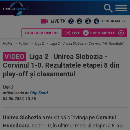
LIVE TV
PROGRAM TV
EXCLUSIV ONLINE
LIVE
EVENIMENTE
HOME
Fotbal
Liga 2
Liga 2 | Unirea Slobozia - Corvinul 1-0. Rezultatele etapei 8 din play-off și clasamentul
VIDEO
Liga 2 | Unirea Slobozia -
Corvinul 1-0. Rezultatele etapei 8 din
play-off și clasamentul
Liga 2
articol scris de
Digi Sport
04.05.2024, 13:56
Unirea Slobozia
a reușit să o învingă pe
Corvinul
Hunedoara
, scor 1-0, în ultimul meci al etapei a 8-a a