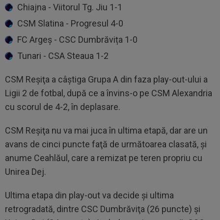
Chiajna - Viitorul Tg. Jiu 1-1
CSM Slatina - Progresul 4-0
FC Argeș - CSC Dumbrăvița 1-0
Tunari - CSA Steaua 1-2
CSM Reşiţa a câştiga Grupa A din faza play-out-ului a
Ligii 2 de fotbal, după ce a învins-o pe CSM Alexandria
cu scorul de 4-2, în deplasare.
CSM Reşiţa nu va mai juca în ultima etapă, dar are un
avans de cinci puncte faţă de următoarea clasată, și
anume Ceahlăul, care a remizat pe teren propriu cu
Unirea Dej.
Ultima etapa din play-out va decide şi ultima
retrogradată, dintre CSC Dumbrăviţa (26 puncte) şi