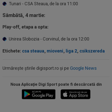
Tunari - CSA Steaua, de la ora 11:00
Sâmbătă, 4 martie:
Play-off, etapa a opta:
Unirea Slobozia - Corvinul, de la ora 12:00
Etichete:
csa steaua
,
mioveni
,
liga 2
,
csikszereda
Urmărește știrile digisport.ro și pe
Google News
09:34
OFICIAL
Transferul lui Marco Dulca a fost
anunțat
Noua Aplicaţie Digi Sport poate fi descărcată din
09:31
Jucătorul lui Inter, cucerit de Cristi Chivu, chiar
dacă i-a schimbat poziția...
09:20
VIDEO
Cristi Balaj a văzut UTA - Rapid și a
dat verdictul: nu numai penalty, dar și...