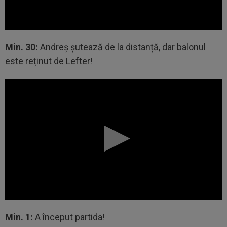
Min. 30:
Andreș șutează de la distanță, dar balonul
este reținut de Lefter!
Min. 1:
A început partida!