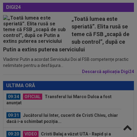
09:14
FOTO
Voia să plece la antrenament, dar hoții
DIGI24
i-au furat roțile de la mașină! Necaz...
„Toată lumea este
09:11
România - Lituania: ”Cel mai important meci”.
speriată”. Elita rusă se
Apelul făcut înaintea jocului din...
teme că FSB „scapă de
10:05
Ce veste pentru Jose Mourinho: Real Madrid a
sub control”, după ce
găsit înlocuitor, după ce Rodri a...
Putin a extins puterea serviciului
Vladimir Putin a acordat Serviciului Doi al FSB competențe practic
09:49
Gata: făcut praf de Gigi Becali, a decis și vrea
nelimitate pentru a desfășura...
să plece de la FCSB! ”Mi-e și...
Descarcă aplicația Digi24
09:49
"Dacă e nevoie de o sută de mingi ca să o
dobor, atunci așa să fie!" A produs...
ULTIMA ORĂ
09:34
OFICIAL
Transferul lui Marco Dulca a fost
anunțat
09:31
Jucătorul lui Inter, cucerit de Cristi Chivu, chiar
dacă i-a schimbat poziția...
09:20
VIDEO
Cristi Balaj a văzut UTA - Rapid și a