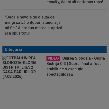
penalty, dar și alt cartonaș roșu!
"Dacă e nevoie de o sută de
mingi ca să o dobor, atunci așa
să fie!" A produs marea surpriză
și a spus totul
Citeşte şi
VIDEO
Unirea Slobozia - Gloria
Bistrița 0-3 | Scorul final a fost
stabilit de o execuție
spectaculoasă
VIDEO
Victorie clară a Gloriei
Bistrița la Slobozia. Programul
complet al etapei a 2-a din Liga 2