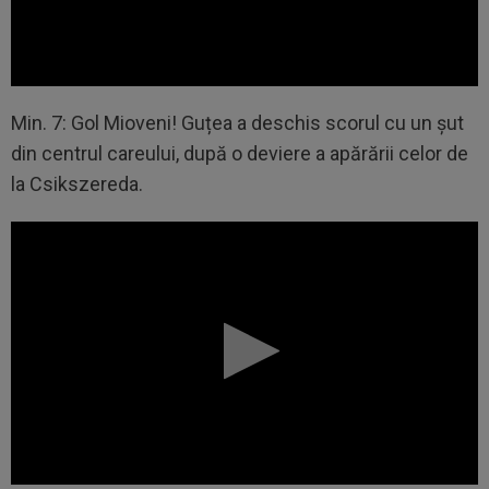
Min. 7: Gol Mioveni! Guțea a deschis scorul cu un șut
din centrul careului, după o deviere a apărării celor de
la Csikszereda.