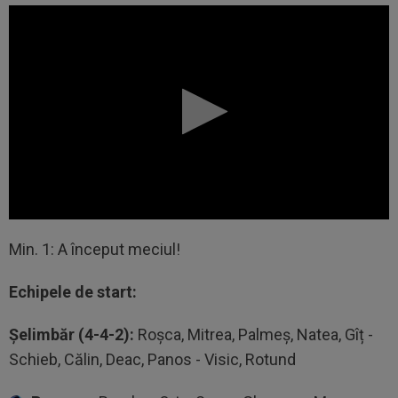
Min. 1: A început meciul!
Echipele de start:
Șelimbăr (4-4-2):
Roșca, Mitrea, Palmeș, Natea, Gîț -
Schieb, Călin, Deac, Panos - Visic, Rotund