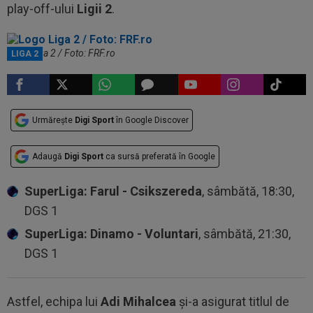
play-off-ului
Ligii 2
.
Logo Liga 2 / Foto: FRF.ro
LIGA 2
Urmărește
Digi Sport
în Google Discover
Adaugă
Digi Sport
ca sursă preferată în Google
SuperLiga: Farul - Csikszereda
, sâmbătă, 18:30,
DGS 1
SuperLiga: Dinamo - Voluntari
, sâmbătă, 21:30,
DGS 1
Astfel, echipa lui
Adi Mihalcea
și-a asigurat titlul de