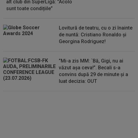
alt club din SuperLigă: ”Acolo
sunt toate condițiile”
Lovitură de teatru, cu o zi înainte
de nuntă: Cristiano Ronaldo și
Georgina Rodriguez!
”Mi-a zis MM: `Bă, Gigi, nu ai
văzut așa ceva!”. Becali s-a
convins după 29 de minute și a
luat decizia: OUT
EXCLUSIV
Ar fi transferul verii!
Ilie Dumitrescu i-a spus lui Gigi
Becali pe cine să ia la FCSB