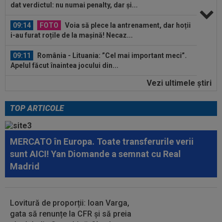
dat verdictul: nu numai penalty, dar și...
09:14
FOTO
Voia să plece la antrenament, dar hoții
i-au furat roțile de la mașină! Necaz...
09:11
România - Lituania: ”Cel mai important meci”.
Apelul făcut înaintea jocului din...
Vezi ultimele ştiri
10:05
Ce veste pentru Jose Mourinho: Real Madrid a
găsit înlocuitor, după ce Rodri a...
TOP ARTICOLE
09:49
Gata: făcut praf de Gigi Becali, a decis și vrea
să plece de la FCSB! ”Mi-e și...
MERCATO în Europa. Toate transferurile verii
09:49
"Dacă e nevoie de o sută de mingi ca să o
sunt AICI! Yan Diomande a semnat cu Real
dobor, atunci așa să fie!" A produs...
Madrid
09:34
OFICIAL
Transferul lui Marco Dulca a fost
anunțat
Lovitură de proporții: Ioan Varga,
09:31
Jucătorul lui Inter, cucerit de Cristi Chivu, chiar
gata să renunțe la CFR și să preia
dacă i-a schimbat poziția...