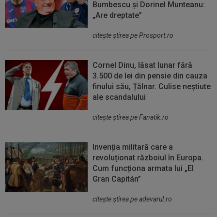
Bumbescu și Dorinel Munteanu:
„Are dreptate”
citeşte ştirea pe Prosport.ro
Cornel Dinu, lăsat lunar fără
3.500 de lei din pensie din cauza
finului său, Țălnar. Culise neștiute
ale scandalului
citeşte ştirea pe Fanatik.ro
Invenția militară care a
revoluționat războiul în Europa.
Cum funcționa armata lui „El
Gran Capitán”
citeşte ştirea pe adevarul.ro