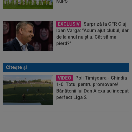
KuPS
EXCLUSIV
Surpriză la CFR Cluj!
Ioan Varga: ”Acum ajut clubul, dar
de la anul nu știu. Cât să mai
pierd?”
Citeşte şi
VIDEO
Poli Timișoara - Chindia
1-0. Totul pentru promovare!
Bănățenii lui Dan Alexa au început
perfect Liga 2
Florin Maxim a luat prin
surprindere pe toată lumea, după