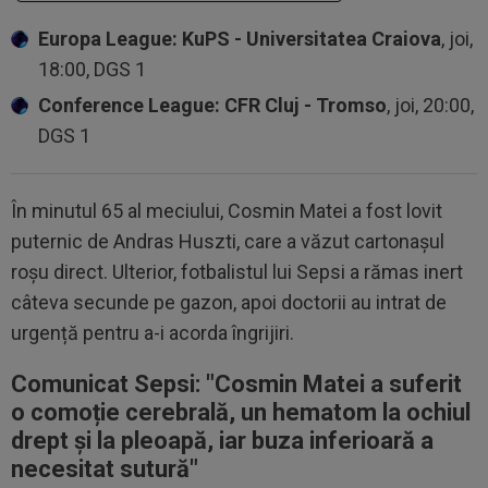
Europa League: KuPS - Universitatea Craiova
, joi,
18:00, DGS 1
Conference League: CFR Cluj - Tromso
, joi, 20:00,
DGS 1
În minutul 65 al meciului, Cosmin Matei a fost lovit
puternic de Andras Huszti, care a văzut cartonașul
roșu direct. Ulterior, fotbalistul lui Sepsi a rămas inert
câteva secunde pe gazon, apoi doctorii au intrat de
urgență pentru a-i acorda îngrijiri.
Comunicat Sepsi: "Cosmin Matei
a suferit
o comoție cerebrală, un hematom la ochiul
drept și la pleoapă, iar buza inferioară a
necesitat sutură
"