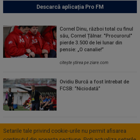
Descarcă aplicația Pro FM
Cornel Dinu, război total cu finul
său, Cornel Țălnar. "Procurorul"
pierde 3.500 de lei lunar din
pensie: „O canalie!”
citeşte ştirea pe ziare.com
Ovidiu Burcă a fost întrebat de
FCSB: ”Niciodată”
Setarile tale privind cookie-urile nu permit afisarea
continutul din aceasta sectiune. Poti actualiza setarile