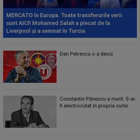
MERCATO în Europa. Toate transferurile verii
sunt AICI! Mohamed Salah a plecat de la
Liverpool și a semnat în Turcia
Dan Petrescu s-a decis
Constantin Pănescu a murit. S-ar
fi electrocutat în propria curte