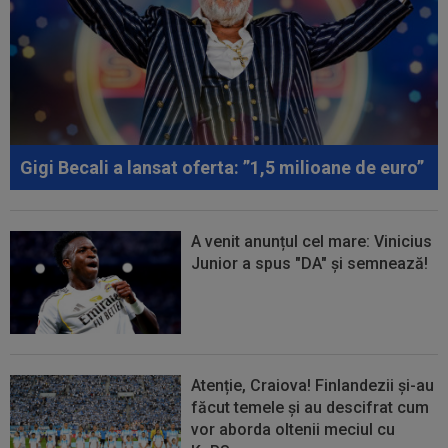
Gigi Becali a lansat oferta: ”1,5 milioane de euro”
A venit anunțul cel mare: Vinicius
Junior a spus "DA" și semnează!
Atenție, Craiova! Finlandezii și-au
făcut temele și au descifrat cum
vor aborda oltenii meciul cu