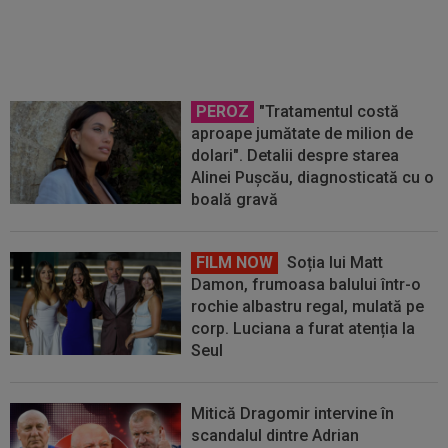
Corvinul - Sepsi: ”În play-out
ajungem oricum”
PEROZ
"Tratamentul costă
aproape jumătate de milion de
dolari". Detalii despre starea
Alinei Pușcău, diagnosticată cu o
boală gravă
FILM NOW
Soția lui Matt
Damon, frumoasa balului într-o
rochie albastru regal, mulată pe
corp. Luciana a furat atenția la
Seul
Mitică Dragomir intervine în
scandalul dintre Adrian