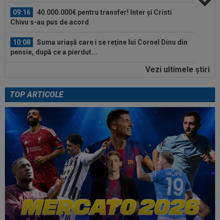
09:16
40.000.000€ pentru transfer! Inter și Cristi
Chivu s-au pus de acord
10:08
Suma uriașă care i se reține lui Cornel Dinu din
pensie, după ce a pierdut...
Vezi ultimele ştiri
09:53
A venit anunțul cel mare: Vinicius Junior a spus
"DA" și semnează!
TOP ARTICOLE
09:45
Mirel Rădoi și-a spus nemulțumirea de la
Gaziantep
09:38
Gigi Becali a lansat oferta: ”1,5 milioane de
euro”
09:36
Atenție, Craiova! Finlandezii și-au făcut temele
și au descifrat cum vor aborda...