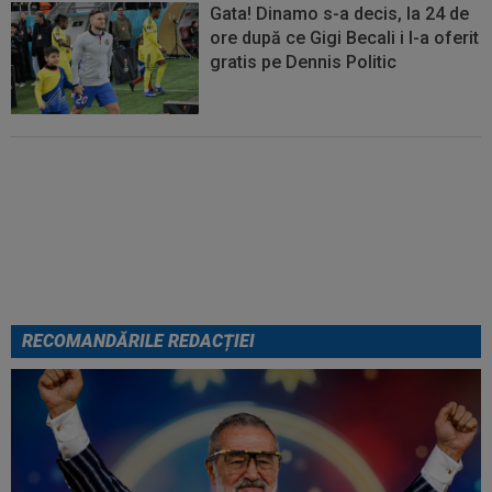
Gata! Dinamo s-a decis, la 24 de
ore după ce Gigi Becali i l-a oferit
gratis pe Dennis Politic
Lovitură de teatru: Denis Drăguș!
În pole-position pentru transferul
său
RECOMANDĂRILE REDACȚIEI