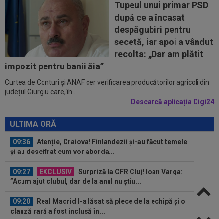
Chivu s-au pus de acord
Tupeul unui primar PSD
după ce a încasat
10:08
Suma uriașă care i se reține lui Cornel Dinu din
despăgubiri pentru
pensie, după ce a pierdut...
secetă, iar apoi a vândut
09:53
A venit anunțul cel mare: Vinicius Junior a spus
recolta: „Dar am plătit
"DA" și semnează!
impozit pentru banii ăia”
Curtea de Conturi și ANAF cer verificarea producătorilor agricoli din
09:45
Mirel Rădoi și-a spus nemulțumirea de la
județul Giurgiu care, în...
Gaziantep
Descarcă aplicația Digi24
09:38
Gigi Becali a lansat oferta: ”1,5 milioane de
euro”
ULTIMA ORĂ
09:36
Atenție, Craiova! Finlandezii și-au făcut temele
și au descifrat cum vor aborda...
09:27
EXCLUSIV
Surpriză la CFR Cluj! Ioan Varga:
”Acum ajut clubul, dar de la anul nu știu...
09:20
Real Madrid l-a lăsat să plece de la echipă și o
clauză rară a fost inclusă în...