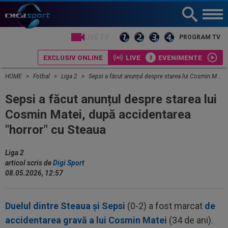
LIVE TV
PROGRAM TV
EXCLUSIV ONLINE
LIVE
EVENIMENTE
HOME
Fotbal
Liga 2
Sepsi a făcut anunțul despre starea lui Cosmin Matei, după accidentarea "horror" cu Steaua
Sepsi a făcut anunțul despre starea lui
Cosmin Matei, după accidentarea
"horror" cu Steaua
Liga 2
articol scris de
Digi Sport
08.05.2026, 12:57
Duelul dintre Steaua și Sepsi
(0-2) a fost marcat
de
accidentarea gravă a lui Cosmin Matei
(34 de ani).