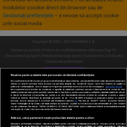
modulelor coookie direct din browser sau de
Gestionați preferințele
– e nevoie sa accepti cookie-
urile social media
Copyright © 2026 / DIGI ROMANIA S.A.
Termeni si conditii
Politica de confidentialitate
Abonare Digi TV
Frecvente Digi Sport
Retransmisie Digi Sport
Contact/Info
Codul etic
Gestionați preferințele
Versiune desktop
Nouă ne pasă ca datele tale personale să rămână confidențiale
Noi și partenerii noștri
30
stocăm și/sau accesăm informații pe dispozitivul dvs., precum identificatorii cookie unici pentru prelucrarea
datelor cu caracter personal. Puteți accepta sau gestiona alegerile dvs. făcând clic mai jos sau în orice moment, pe pagina cu
politica de confidențialitate. Aceste alegeri vor fi raportate partenerilor noștri și nu vă vor afecta navigarea.
Mai multe detalii
Noi si partenerii nostri (retelele de socializare si agentiile de publicitate partenere, precum si furnizorii nostri de servicii de date
analitice) prelucram date pentru a permite website-ului sa functioneze, pentru a personaliza continutul si anunturile publicitare afisate
in functie de interesele si/sau profilul dvs., pentru a va oferi functionalitati aferente retelelor de socializare si pentru a analiza
traficul pe website. Beneficiati de drepturile prevazute de art. 15-22 din GDPR in legatura cu prelucrarea datelor cu caracter
personal. Aceste drepturi pot fi exercitate prin modalitatea indicata
aici
. Prin click pe “ACCEPT TOATE”, acceptati folosirea
tuturor Tehnologiilor de tip Cookie, care implica inclusiv acceptul dvs. cu privire la stocarea/accesarea informatiilor de catre Vendor-ii
cu care colaboram. Prin click pe “VREAU SA MODIFIC SETARILE INDIVIDUAL” puteti schimba preferintele in mod individual, mai putin
cele legate de cookie strict necesare pentru functionarea website-ului.
Atât noi, cât și partenerii noștri prelucrăm datele pentru a oferi:
Măsurarea performanței reclamelor. Utilizarea profilurilor pentru selectarea conținutului personalizat. Stocarea și/sau accesarea
informațiilor de pe un dispozitiv. Dezvoltarea și îmbunătățirea serviciilor. Crearea profilurilor de conținut personalizat. Utilizarea