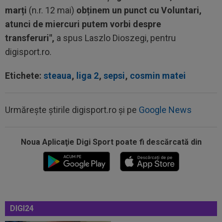
marți
(n.r. 12 mai)
obținem un punct cu Voluntari,
atunci de miercuri putem vorbi despre
transferuri",
a spus Laszlo Dioszegi, pentru
digisport.ro.
Etichete:
steaua
,
liga 2
,
sepsi
,
cosmin matei
09:38
Gigi Becali a lansat oferta: ”1,5 milioane de
euro”
Urmărește știrile digisport.ro și pe
Google News
09:36
Atenție, Craiova! Finlandezii și-au făcut temele
și au descifrat cum vor aborda...
Noua Aplicaţie Digi Sport poate fi descărcată din
09:27
EXCLUSIV
Surpriză la CFR Cluj! Ioan Varga:
”Acum ajut clubul, dar de la anul nu știu...
09:20
Real Madrid l-a lăsat să plece de la echipă și o
clauză rară a fost inclusă în...
DIGI24
09:16
40.000.000€ pentru transfer! Inter și Cristi