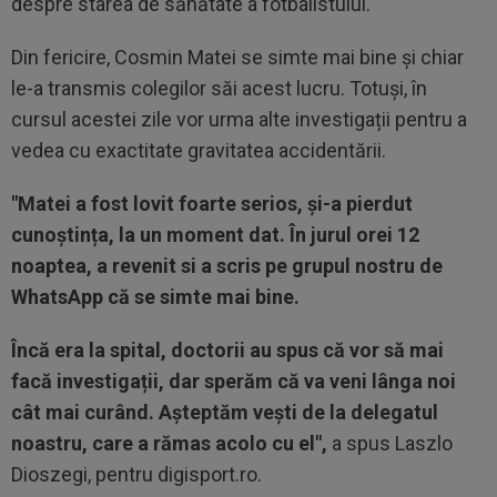
despre starea de sănătate a fotbalistului.
Din fericire, Cosmin Matei se simte mai bine și chiar
le-a transmis colegilor săi acest lucru. Totuși, în
cursul acestei zile vor urma alte investigații pentru a
vedea cu exactitate gravitatea accidentării.
"Matei a fost lovit foarte serios, și-a pierdut
cunoștința, la un moment dat. În jurul orei 12
noaptea, a revenit si a scris pe grupul nostru de
WhatsApp că se simte mai bine.
Încă era la spital, doctorii au spus că vor să mai
facă investigații, dar sperăm că va veni lânga noi
cât mai curând. Așteptăm vești de la delegatul
noastru, care a rămas acolo cu el",
a spus Laszlo
Dioszegi, pentru digisport.ro.