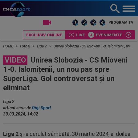
LIVE TV
PROGRAM TV
EXCLUSIV ONLINE
LIVE
EVENIMENTE
HOME
Fotbal
Liga 2
Unirea Slobozia - CS Mioveni 1-0. Ialomițenii, un nou pas spre SuperLiga. Gol controversat și un eliminat
VIDEO
Unirea Slobozia - CS Mioveni
1-0. Ialomițenii, un nou pas spre
SuperLiga. Gol controversat și un
eliminat
Liga 2
articol scris de
Digi Sport
30.03.2024, 14:02
Liga 2
și-a derulat sâmbătă, 30 martie 2024, al doilea