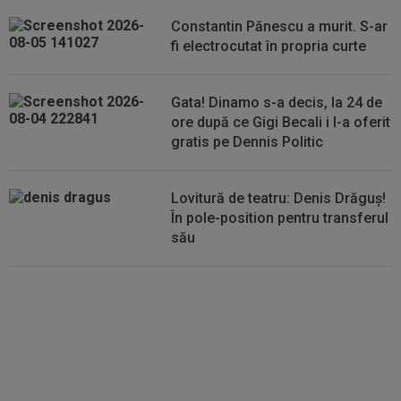
Constantin Pănescu a murit. S-ar
00:04
Surpriza serii în Europa: rezultat ”strălucitor”
fi electrocutat în propria curte
pentru oaspeți în turul trei...
Gata! Dinamo s-a decis, la 24 de
ore după ce Gigi Becali i l-a oferit
gratis pe Dennis Politic
Lovitură de teatru: Denis Drăguș!
În pole-position pentru transferul
său
Tudor Băluță și-a găsit echipă,
după ce a ajuns rezervă la
Universitatea Craiova