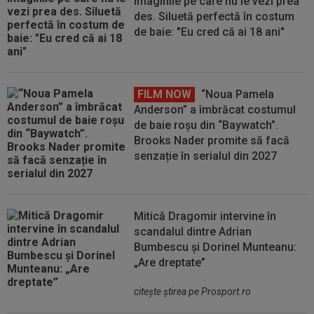
imaginile pe care nu le vezi prea
des. Siluetă perfectă în costum
de baie: "Eu cred că ai 18 ani"
FILM NOW
“Noua Pamela
Anderson” a îmbrăcat costumul
de baie roșu din “Baywatch”.
Brooks Nader promite să facă
senzație în serialul din 2027
Mitică Dragomir intervine în
scandalul dintre Adrian
Bumbescu și Dorinel Munteanu:
„Are dreptate”
citeşte ştirea pe Prosport.ro