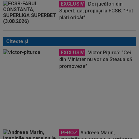
EXCLUSIV
Doi jucători din
SuperLiga, propuși la FCSB: ”Pot
plăti oricât”
Citeşte şi
EXCLUSIV
Victor Pițurcă: ”Cei
din Minister nu vor ca Steaua să
promoveze”
VIDEO
Poli Timișoara, debut cu
emoții. Înfrângeri pentru CS
Dinamo și Steaua | Rezultatele
din prima etapă
PEROZ
Andreea Marin,