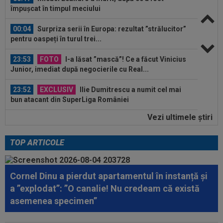
pentru oaspeți în turul trei...
23:53
FOTO
I-a lăsat ”mască”! Ce a făcut Vinicius
Junior, imediat după negocierile cu Real...
23:52
EXCLUSIV
Ilie Dumitrescu a numit cel mai
bun atacant din SuperLiga României
23:51
Surpriza din preliminariile Champions League
le-a rupt seria de victorii...
Vezi ultimele ştiri
00:22
EXCLUSIV
Dan Petrescu s-a decis
TOP ARTICOLE
00:19
Jovo Lukic e în fața transferului carierei
Cornel Dinu a pierdut apartamentul în instanță și
00:18
EXCLUSIV
Ilie Dumitrescu l-a pus ”la zid” pe
a ”explodat”: ”O canalie! Nu credeam că există
Becali, după decizia de la FCSB: ”Te-ai...
asemenea specimen”
00:17
Micael Leandro a murit, după ce a fost
împușcat în timpul meciului