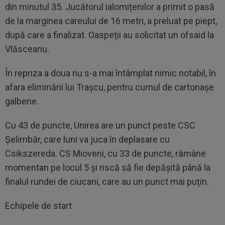
din minutul 35. Jucătorul ialomițenilor a primit o pasă
de la marginea careului de 16 metri, a preluat pe piept,
după care a finalizat. Oaspeții au solicitat un ofsaid la
Vlăsceanu.
În repriza a doua nu s-a mai întâmplat nimic notabil, în
afara eliminării lui Trașcu, pentru cumul de cartonașe
galbene.
Cu 43 de puncte, Unirea are un punct peste CSC
Șelimbăr, care luni va juca în deplasare cu
Csikszereda. CS Mioveni, cu 33 de puncte, rămâne
momentan pe locul 5 și riscă să fie depășită până la
finalul rundei de ciucani, care au un punct mai puțin.
Echipele de start