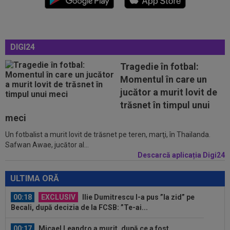
23:53
FOTO
I-a lăsat ”mască”! Ce a făcut Vinicius
Junior, imediat după negocierile cu Real...
23:52
EXCLUSIV
Ilie Dumitrescu a numit cel mai
DIGI24
bun atacant din SuperLiga României
Tragedie în fotbal:
23:51
Surpriza din preliminariile Champions League
Momentul în care un
le-a rupt seria de victorii...
jucător a murit lovit de
00:22
EXCLUSIV
Dan Petrescu s-a decis
trăsnet în timpul unui
meci
Un fotbalist a murit lovit de trăsnet pe teren, marţi, în Thailanda.
00:19
Jovo Lukic e în fața transferului carierei
Safwan Awae, jucător al...
Descarcă aplicația Digi24
00:18
EXCLUSIV
Ilie Dumitrescu l-a pus ”la zid” pe
Becali, după decizia de la FCSB: ”Te-ai...
ULTIMA ORĂ
00:17
Micael Leandro a murit, după ce a fost
împușcat în timpul meciului
00:04
Surpriza serii în Europa: rezultat ”strălucitor”