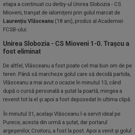
etapa a continuat cu derby-ul Unirea Slobozia - CS
Mioveni, tranșat de ialomițeni prin golul marcat de
Laurențiu Vlăsceanu
(18 ani), produs al Academiei
FCSB-ului.
Unirea Slobozia - CS Mioveni 1-0. Trașcu a
fost eliminat
De altfel, Vlăsceanu a fost poate cel mai bun om de pe
teren. Până să marcheze golul care să decidă partida,
Vlăsceanu a mai avut o ocazie în minutul 13, când
după o cursă personală a șutat la poartă, mingea a
revenit tot la el și apoi a fost deposedat în ultima clipă.
În minutul 31, același Vlăsceanu l-a servit ideal pe
Purece, acesta din urmă a șutat, dar portarul
argeșenilor, Croitoru, a fost la post. Apoi a venit și golul