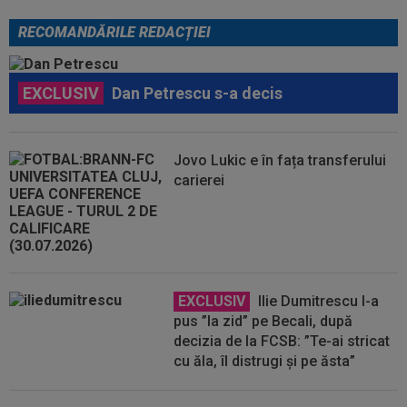
RECOMANDĂRILE REDACȚIEI
EXCLUSIV
Dan Petrescu s-a decis
Jovo Lukic e în fața transferului
carierei
EXCLUSIV
Ilie Dumitrescu l-a
pus ”la zid” pe Becali, după
decizia de la FCSB: ”Te-ai stricat
cu ăla, îl distrugi și pe ăsta”