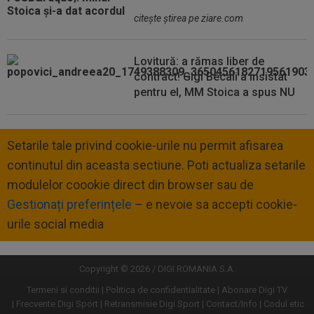
citeşte ştirea pe ziare.com
Lovitură: a rămas liber de
contract! Gigi Becali a insistat
pentru el, MM Stoica a spus NU
Setarile tale privind cookie-urile nu permit afisarea
continutul din aceasta sectiune. Poti actualiza setarile
modulelor coookie direct din browser sau de
Gestionați preferințele
– e nevoie sa accepti cookie-
urile social media
Copyright © 2026 / DIGI ROMANIA S.A.
Termeni si conditii
Politica de confidentialitate
Abonare Digi TV
Frecvente Digi Sport
Retransmisie Digi Sport
Contact/Info
Codul etic