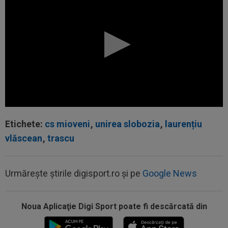
Etichete:
cs mioveni
,
unirea slobozia
,
laurențiu
vlăscean
,
trascu
Urmărește știrile digisport.ro și pe
Google News
00:17
Micael Leandro a murit, după ce a fost
împușcat în timpul meciului
Noua Aplicaţie Digi Sport poate fi descărcată din
00:04
Surpriza serii în Europa: rezultat ”strălucitor”
pentru oaspeți în turul trei...