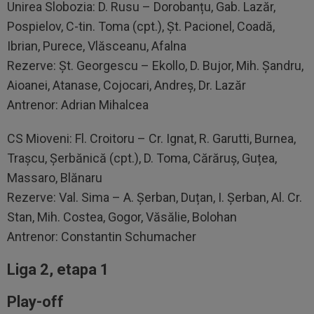
Unirea Slobozia: D. Rusu – Dorobanțu, Gab. Lazăr,
Pospielov, C-tin. Toma (cpt.), Șt. Pacionel, Coadă,
Ibrian, Purece, Vlăsceanu, Afalna
Rezerve: Șt. Georgescu – Ekollo, D. Bujor, Mih. Șandru,
Aioanei, Atanase, Cojocari, Andreș, Dr. Lazăr
Antrenor: Adrian Mihalcea
CS Mioveni: Fl. Croitoru – Cr. Ignat, R. Garutti, Burnea,
Trașcu, Șerbănică (cpt.), D. Toma, Cărăruș, Guțea,
Massaro, Blănaru
Rezerve: Val. Sima – A. Șerban, Duțan, I. Șerban, Al. Cr.
Stan, Mih. Costea, Gogor, Văsălie, Bolohan
Antrenor: Constantin Schumacher
Liga 2,
etapa 1
Play-off