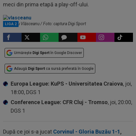
meci din prima etapă a play-off-ului.
Laurențiu Vlăsceanu / Foto: captura Digi Sport
LIGA 2
Urmărește
Digi Sport
în Google Discover
Adaugă
Digi Sport
ca sursă preferată în Google
Europa League: KuPS - Universitatea Craiova
, joi,
18:00, DGS 1
Conference League: CFR Cluj - Tromso
, joi, 20:00,
DGS 1
După ce joi s-a jucat
Corvinul - Gloria Buzău 1-1
,