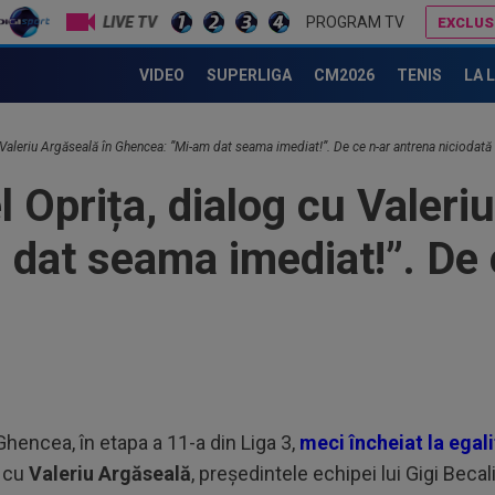
LIVE TV
PROGRAM TV
EXCLUS
Președintele de la Vulturii Fărcășești a reacționat, după ce FRF a dictat 171 de luni de suspendare. Ce urmează
VIDEO
SUPERLIGA
CM2026
TENIS
LA 
u Valeriu Argăseală în Ghencea: ”Mi-am dat seama imediat!”. De ce n-ar antrena niciodat
14
Bar
 Oprița, dialog cu Valeri
14
dat seama imediat!”. De 
dup
14
Fr
14
nu 
14
 Ghencea, în etapa a 11-a din Liga 3,
meci încheiat la egali
Kar
g cu
Valeriu Argăseală
, președintele echipei lui Gigi Becali
Nu