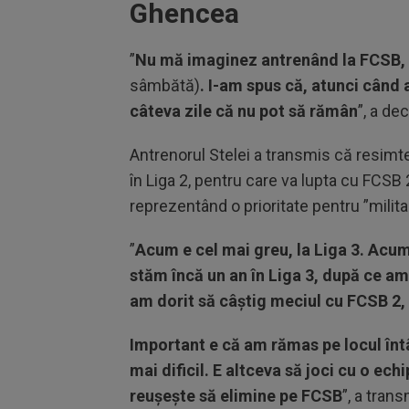
Ghencea
”
Nu mă imaginez antrenând la FCSB, 
sâmbătă)
. I-am spus că, atunci cân
câteva zile că nu pot să rămân
”, a de
Antrenorul Stelei a transmis că resim
în Liga 2, pentru care va lupta cu FCSB 2 
reprezentând o prioritate pentru ”militar
”
Acum e cel mai greu, la Liga 3. Acum
stăm încă un an în Liga 3, după ce am 
am dorit să câștig meciul cu FCSB 2, 
Important e că am rămas pe locul întâ
mai dificil. E altceva să joci cu o ec
reușește să elimine pe FCSB
”, a trans