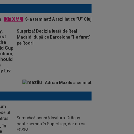
OFICIAL
S-a terminat! A reziliat cu ”U” Cluj
Surpriză! Decizia luată de Real
Madrid, după ce Barcelona ”l-a furat”
pe Rodri
Adrian Mazilu a semnat
stum
odelul
Șumudică anunță lovitura: Drăguș
atras
poate semna în SuperLiga, dar nu cu
FCSB!