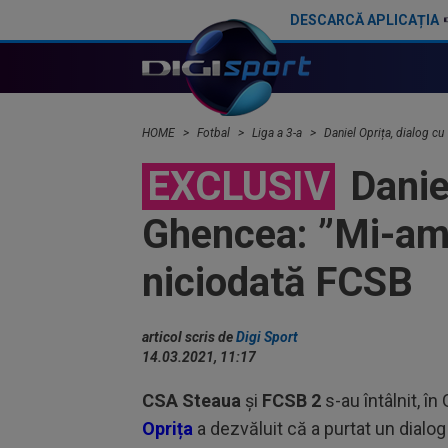
DESCARCĂ APLICAȚIA
Ce a spus Daniel Oprița după ce Steaua a primit interdicție la transferuri. ”Nu mă interesează”
HOME
Fotbal
Liga a 3-a
Daniel Oprița, dialog c
EXCLUSIV
Daniel
Ghencea: ”Mi-am 
niciodată FCSB
articol scris de
Digi Sport
14.03.2021, 11:17
CSA Steaua
și
FCSB 2
s-au întâlnit, în
Oprița
a dezvăluit că a purtat un dialo