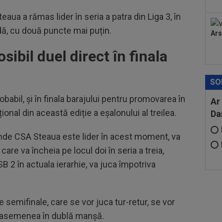
ua a rămas lider în seria a patra din Liga 3, în
ă, cu două puncte mai puțin.
Ars
ibil duel direct în finala
SO
robabil, și în finala barajului pentru promovarea în
Ar
onal din această ediție a eșalonului al treilea.
Da
 unde CSA Steaua este lider în acest moment, va
care va încheia pe locul doi în seria a treia,
SB 2 în actuala ierarhie, va juca împotriva
semifinale, care se vor juca tur-retur, se vor
de asemenea în dublă manșă.