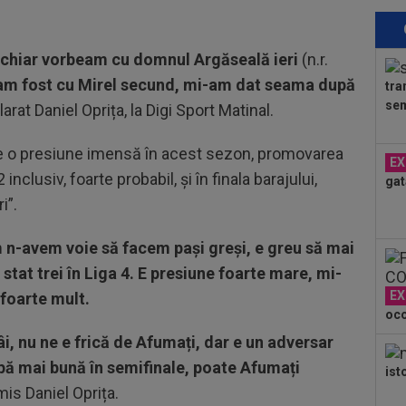
Fr
14
chiar vorbeam cu domnul Argăseală ieri
(n.r.
nu 
d am fost cu Mirel secund, mi-am dat seama după
tra
14
sem
clarat Daniel Oprița, la Digi Sport Matinal.
Kar
Nu
14
te o presiune imensă în acest sezon, promovarea
EX
tim
inclusiv, foarte probabil, și în finala barajului,
gat
sus
i”.
14
cu 
 n-avem voie să facem pași greși, e greu să mai
14
stat trei în Liga 4. E presiune foarte mare, mi-
Mad
EX
foarte mult.
Rod
oco
14
i, nu ne e frică de Afumați, dar e un adversar
hipă mai bună în semifinale, poate Afumați
14
ist
Mih
mis Daniel Oprița.