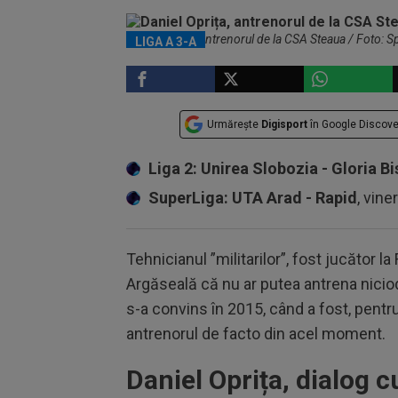
Daniel Oprița, antrenorul de la CSA Steaua / Foto: S
LIGA A 3-A
Urmărește
Digisport
în Google Discove
Liga 2: Unirea Slobozia - Gloria Bi
SuperLiga: UTA Arad - Rapid
, vine
Tehnicianul ”militarilor”, fost jucător l
Argăseală că nu ar putea antrena niciod
s-a convins în 2015, când a fost, pentru
antrenorul de facto din acel moment.
Daniel Oprița, dialog c