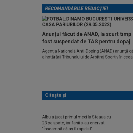
RECOMANDĂRILE REDACȚIEI
Anunțul făcut de ANAD, la scurt tim
fost suspendat de TAS pentru dopaj
Agenţia Naţională Anti-Doping (ANAD) anunţă că
a hotărârii Tribunalului de Arbitraj Sportiv în cee
Citește și
Albu a jucat primul meci la Steaua cu
Scand
23 pe spate, iar fanii s-au enervat.
mai a
”Înseamnă că aș fi rapidist”