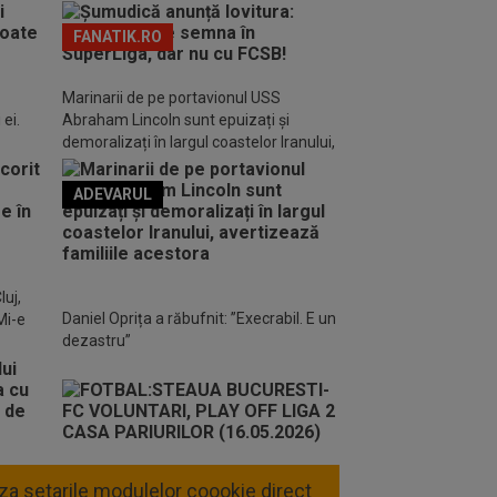
FANATIK.RO
Marinarii de pe portavionul USS
ei.
Abraham Lincoln sunt epuizați și
demoralizați în largul coastelor Iranului,
avertizează familiile acestora
ADEVARUL
o FM
luj,
Daniel Oprița a răbufnit: ”Execrabil. E un
Mi-e
dezastru”
liza setarile modulelor coookie direct