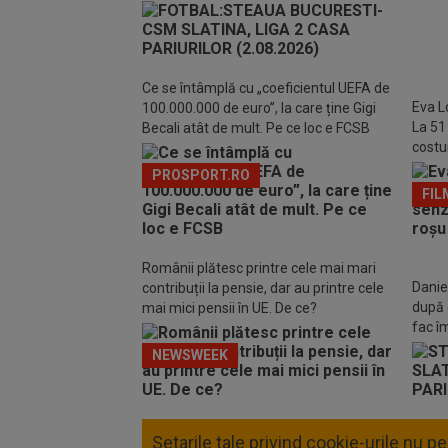
Ce se întâmplă cu „coeficientul UEFA de
Eva L
100.000.000 de euro”, la care ține Gigi
La 51
Becali atât de mult. Pe ce loc e FCSB
costu
Marbe
PROSPORT.RO
FIL
Românii plătesc printre cele mai mari
Daniel
contribuții la pensie, dar au printre cele
după 
mai mici pensii în UE. De ce?
fac î
NEWSWEEK
Setarile tale privind cookie-urile nu 