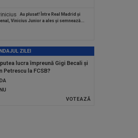
Au plusat! Între Real Madrid și
enal, Vinicius Junior a ales și semnează...
NDAJUL ZILEI
 putea lucra împreună Gigi Becali și
n Petrescu la FCSB?
DA
NU