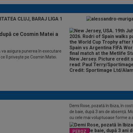
p după ce Cosmin Matei a
 va asigura punerea în executare
a ce îl priveşte pe Cosmin Matei.
Demi Rose, pozată în Ibiza, în co
de baie, după 3 ani de absență. M
al la Steaua! Daniel Oprița nu s-a
cu cele mai voluptuoase forme a 
bținut: ”Mă scuipă și mă înjură”
toate privirile
PEROZ