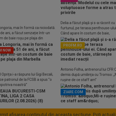
Delia a făcut plajă și s-a răcorit cu
ongoria, mai în formă ca niciodată.
furtunul, pe terasa penthouse-ului 
 de ani, a făcut senzație într-un
Când apare în costum de baie,
m de baie roșu pe plaja din
stârnește imediat reacții
lla
PROFM.RO
M NOW
Descarcă aplicația Pr
Antonio Folha, antrenorul lui CFR C
 Oprița i-a răspuns lui Gigi Becali,
demis după umilința cu Tromso: „
ce patronul de la FCSB a spus ”o
rușine de ce staff am”
mpotriva noastră”
ZIARE.COM
permit afisarea continutul din aceasta sectiune. Poti actua