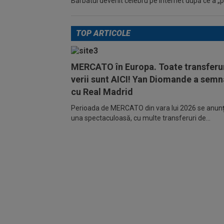
Bărbatul devenit celebru pe internet după ce a „pic
TOP ARTICOLE
MERCATO în Europa. Toate transferur
verii sunt AICI! Yan Diomande a semn
cu Real Madrid
Perioada de MERCATO din vara lui 2026 se anunță
una spectaculoasă, cu multe transferuri de...