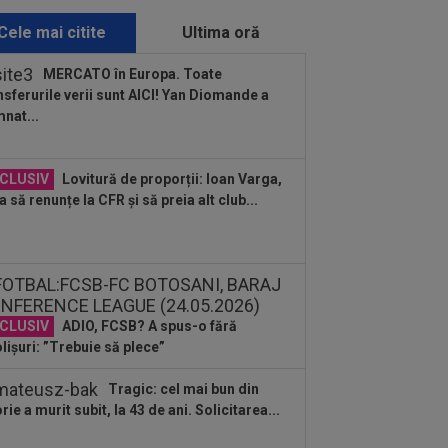
anco Mastantuono
Cele mai citite
Ultima oră
:07
Endrick va rămâne în La Liga, dar
la Real Madrid!
MERCATO în Europa. Toate
nsferurile verii sunt AICI! Yan Diomande a
:02
Dinamo, fără Mamoudou
nat...
amoko și George Pușcaș. Anunțul lui
no Campos
:55
Anunțul făcut de ANAD, la scurt
CLUSIV
Lovitură de proporții: Ioan Varga,
p după ce Cosmin Matei a fost
a să renunțe la CFR și să preia alt club...
pendat de...
:45
OFICIAL
S-a terminat! A reziliat
”U” Cluj
:40
Surpriză! Decizia luată de Real
rid, după ce Barcelona ”l-a furat” pe
CLUSIV
ADIO, FCSB? A spus-o fără
ri
lișuri: ”Trebuie să plece”
:35
Adrian Mazilu a semnat
Tragic: cel mai bun din
:27
Filipe Coelho, băgat în ședință de
orie a murit subit, la 43 de ani. Solicitarea...
ai Rotaru după KuPS - Universitatea...