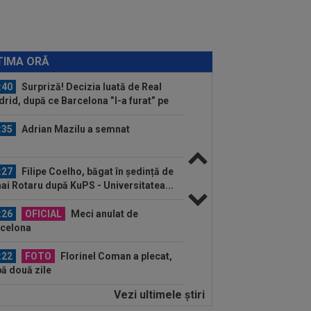
:55
Anunțul făcut de ANAD, la scurt
p după ce Cosmin Matei a fost
pendat de...
:45
OFICIAL
S-a terminat! A reziliat
”U” Cluj
TIMA ORĂ
:40
Surpriză! Decizia luată de Real
rid, după ce Barcelona ”l-a furat” pe
ri
:35
Adrian Mazilu a semnat
:27
Filipe Coelho, băgat în ședință de
ai Rotaru după KuPS - Universitatea...
:26
OFICIAL
Meci anulat de
celona
:22
FOTO
Florinel Coman a plecat,
ă două zile
Vezi ultimele ştiri
:18
VIDEO
S-a făcut transferul lui