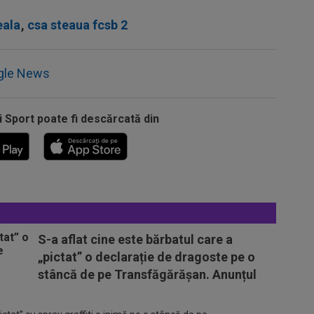
eala
,
csa steaua fcsb 2
gle News
i Sport poate fi descărcată din
S-a aflat cine este bărbatul care a
„pictat” o declarație de dragoste pe o
stâncă de pe Transfăgărășan. Anunțul