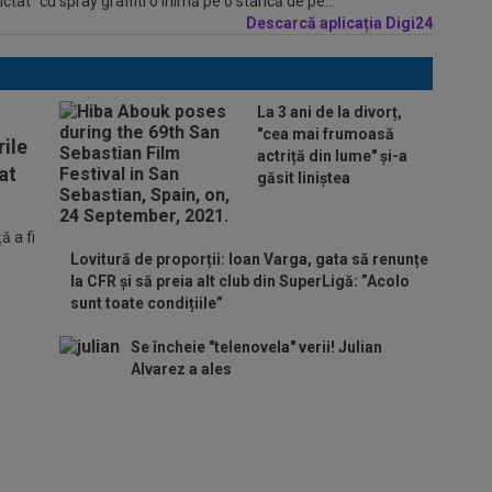
tat” cu spray graffiti o inimă pe o stâncă de pe...
Descarcă aplicația Digi24
La 3 ani de la divorț,
"cea mai frumoasă
ile
actriță din lume" și-a
at
găsit liniștea
 a fi
Lovitură de proporții: Ioan Varga, gata să renunțe
la CFR și să preia alt club din SuperLigă: ”Acolo
sunt toate condițiile”
Se încheie "telenovela" verii! Julian
Alvarez a ales
ADIO, FCSB? A spus-o
fără ocolișuri: ”Trebuie
să plece”