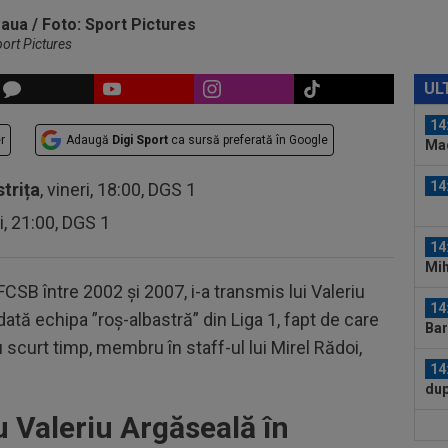
14
tim
sus
port Pictures
14
cu 
UL
14
r
Adaugă
Digi Sport
ca sursă preferată în Google
Mad
Rod
14
strița
, vineri, 18:00, DGS 1
ri, 21:00, DGS 1
14
Mih
a FCSB între 2002 și 2007, i-a transmis lui Valeriu
14
ată echipa ”roș-albastră” din Liga 1, fapt de care
Bar
 scurt timp, membru în staff-ul lui Mirel Rădoi,
14
dup
u Valeriu Argăseală în
14