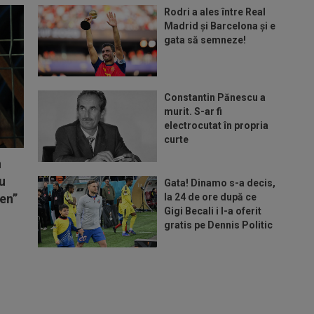
Rodri a ales între Real
Madrid și Barcelona și e
gata să semneze!
Constantin Pănescu a
murit. S-ar fi
electrocutat în propria
curte
n
Nu
Gata! Dinamo s-a decis,
en”
la 24 de ore după ce
Gigi Becali i l-a oferit
gratis pe Dennis Politic
Lovitură de teatru: Dan
Petrescu e aproape de
revenirea în SuperLigă,
dar nu la FCSB!