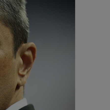
:52
EXCLUSIV
Ilie Dumitrescu a
it cel mai bun atacant din SuperLiga
mâniei
:50
MERCATO în Europa. Toate
nsferurile verii sunt AICI! Mohamed
ah a plecat...
:42
Surpriza din preliminariile
mpions League le-a rupt seria de
orii...
:38
EXCLUSIV
Doi jucători din
erLiga, propuși la FCSB: ”Pot plăti