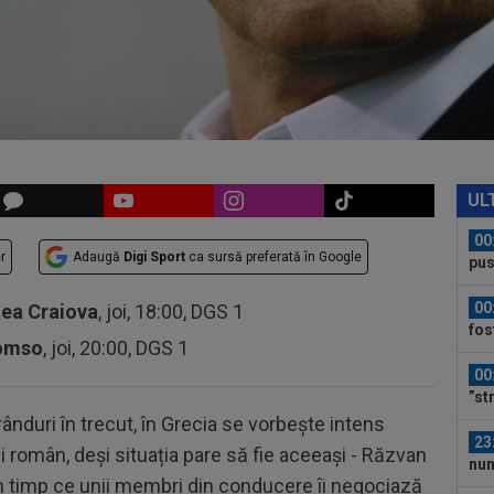
ori
23
din
pr
00
dec
00
car
UL
00
r
Adaugă
Digi Sport
ca sursă preferată în Google
pus
FCS
00
tea Craiova
, joi, 18:00, DGS 1
fos
romso
, joi, 20:00, DGS 1
00
”st
ânduri în trecut, în Grecia se vorbește intens
23
i român, deși situația pare să fie aceeași - Răzvan
num
 timp ce unii membri din conducere îi negociază
Ro