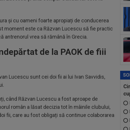
fos
00
gătura și cu oameni foarte apropiați de conducerea
”st
cest moment este ca Răzvan Lucescu să fie practic
că antrenorul vrea să rămână în Grecia.
depărtat de la PAOK de fiii
SO
an Lucescu sunt cei doi fii ai lui Ivan Savvidis,
ui.
Ci
cu
cuți, când Răzvan Lucescu a fost aproape de
enorul român a lăsat decizia tot în mâinile clubului,
doi fii, care au fost obligați să continue colaborarea