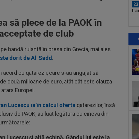
23
tra
Sal
a să plece de la PAOK în
23
Cha
 acceptate de club
vict
23
 pe bandă rulantă în presa din Grecia, mai ales
Sup
ori
ste dorit de Al-Sadd
.
23
din
 acord cu qatarezii, care s-au angajat să
pr
00
e două milioane de euro, atât cât este clauza
dec
 afara Europei.
00
an Lucescu ia în calcul oferta
qatarezilor, însă
car
lusiv de PAOK, au luat legătura cu cineva din
00
 următoarele:
pus
FCS
n Lucescu și altă echipă. Gândul lui este la
00