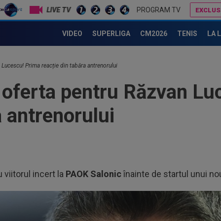
LIVE TV
PROGRAM TV
EXCLUS
Răzvan Lucescu, prima victorie la Al-Sadd
Dan Petrescu s-a decis
VIDEO
SUPERLIGA
CM2026
TENIS
LA 
Lucescu! Prima reacție din tabăra antrenorului
oferta pentru Răzvan Lu
a antrenorului
 viitorul incert la
PAOK Salonic
înainte de startul unui n