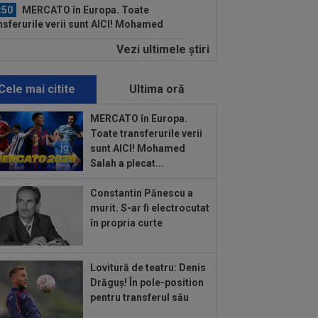
:50
MERCATO în Europa. Toate
nsferurile verii sunt AICI! Mohamed
ah a plecat...
Vezi ultimele ştiri
:42
Surpriza din preliminariile
mpions League le-a rupt seria de
orii...
Cele mai citite
Ultima oră
:38
EXCLUSIV
Doi jucători din
erLiga, propuși la FCSB: ”Pot plăti
MERCATO în Europa.
cât”
Toate transferurile verii
:28
EXCLUSIV
Victor Pițurcă: ”Cei
sunt AICI! Mohamed
 Minister nu vor ca Steaua să
Salah a plecat...
omoveze”
:22
EXCLUSIV
Dan Petrescu s-a
Constantin Pănescu a
is
murit. S-ar fi electrocutat
în propria curte
:19
Jovo Lukic e în fața transferului
ierei
Lovitură de teatru: Denis
:18
EXCLUSIV
Ilie Dumitrescu l-a
Drăguș! În pole-position
 ”la zid” pe Becali, după decizia de la
pentru transferul său
B: ”Te-ai...
:17
Micael Leandro a murit, după ce a