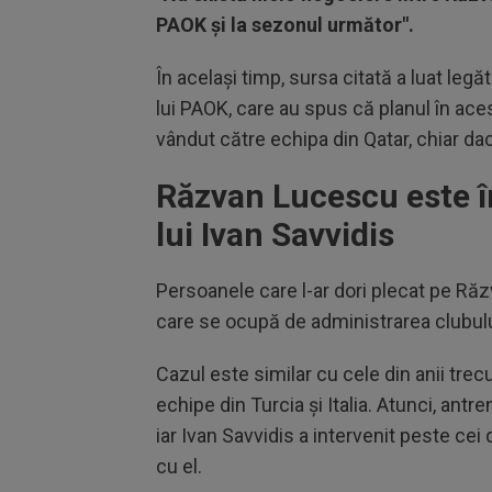
PAOK și la sezonul următor".
În același timp, sursa citată a luat le
lui PAOK, care au spus că planul în a
vândut către echipa din Qatar, chiar da
Răzvan Lucescu este în
lui Ivan Savvidis
Persoanele care l-ar dori plecat pe Răzv
care se ocupă de administrarea clubul
Cazul este similar cu cele din anii tre
echipe din Turcia și Italia. Atunci, antr
iar Ivan Savvidis a intervenit peste cei 
cu el.