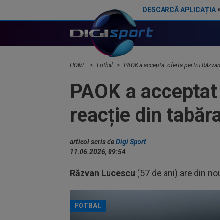
DESCARCĂ APLICAȚIA
Matei Lucescu și momentul în care a plecat plângând de la stadion, alături de sora sa
HOME
Fotbal
PAOK a acceptat oferta pentru Răzvan 
PAOK a acceptat 
reacție din tabăr
articol scris de
Digi Sport
11.06.2026, 09:54
Răzvan Lucescu
(57 de ani) are din nou
FOTBAL