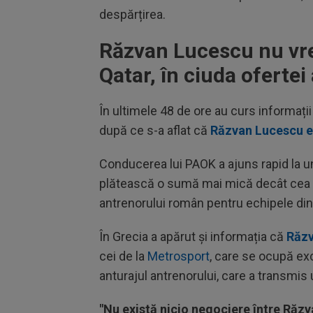
despărțirea.
Răzvan Lucescu nu vre
Qatar, în ciuda ofertei
În ultimele 48 de ore au curs informații
după ce s-a aflat că
Răzvan Lucescu e
Conducerea lui PAOK a ajuns rapid la un
plătească o sumă mai mică decât cea d
antrenorului român pentru echipele din
În Grecia a apărut și informația că
Răzv
cei de la
Metrosport
, care se ocupă exc
anturajul antrenorului, care a transmis
"Nu există nicio negociere între Răzva