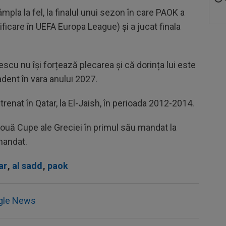
la la fel, la finalul unui sezon în care PAOK a
ificare în UEFA Europa League) și a jucat finala
cu nu își forțează plecarea și că dorința lui este
adent în vara anului 2027.
renat în Qatar, la El-Jaish, în perioada 2012-2014.
două Cupe ale Greciei în primul său mandat la
 mandat.
ar
,
al sadd
,
paok
gle News