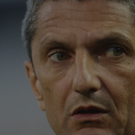
23
num
Ro
23
tra
Sal
23
Cha
vict
23
Sup