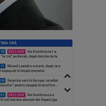
cât”
:28
EXCLUSIV
Victor Pițurcă: ”Cei
 Minister nu vor ca Steaua să
omoveze”
:22
EXCLUSIV
Dan Petrescu s-a
is
:19
Jovo Lukic e în fața transferului
ierei
TIMA ORĂ
:18
EXCLUSIV
Ilie Dumitrescu l-a
 ”la zid” pe Becali, după decizia de la
B: ”Te-ai...
:17
Micael Leandro a murit, după ce a
t împușcat în timpul meciului
:04
Surpriza serii în Europa: rezultat
rălucitor” pentru oaspeți în turul trei...
:52
EXCLUSIV
Ilie Dumitrescu a
it cel mai bun atacant din SuperLiga
mâniei