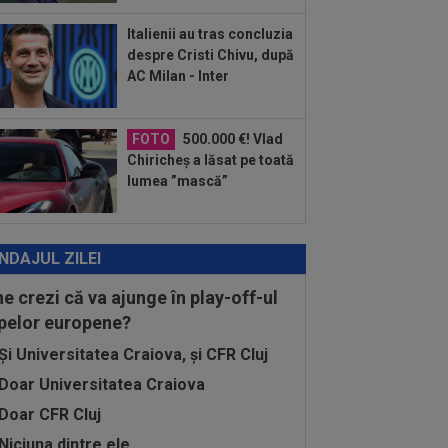
t împușcat în timpul meciului
Italienii au tras concluzia
:04
Surpriza serii în Europa: rezultat
despre Cristi Chivu, după
rălucitor” pentru oaspeți în turul trei...
AC Milan - Inter
FOTO
500.000 €! Vlad
Chiricheș a lăsat pe toată
lumea ”mască”
NDAJUL ZILEI
ne crezi că va ajunge în play-off-ul
pelor europene?
Și Universitatea Craiova, și CFR Cluj
Doar Universitatea Craiova
Doar CFR Cluj
Niciuna dintre ele